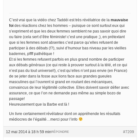
C’est vrai que la vidéo chez Taddéi est très révélatrice de la
mauvaise
foi
des réactions chez les hommes – puisque ce sont surtout eux qui
s’expriment et que les deux femmes semblent ne pas savoir quoi dire
ou faire (cela sert d’être féministe! c’est une pratique ;), en prétextant
que si les femmes sont absentes c’est parce qu’elles refusent de
participer à des débats (!?), suivi d’humour bas niveau par les vieilles
badernes, pffff pathétique !
Et si les femmes refusent parfois en plus grand nombre de participer
aux débats généraux (ce qui reste à prouver surtout à la télé, et ce qui
n’est pas du tout universel!), c’est qu’elles n’ont pas envie (en France)
de se jeter dans la fosse aux lions face aux grandes gueules
masculines qui l’ouvrent si grand en roulant des mécaniques,
convaincus de leur légitimité collective. Elles doivent savoir défier avec
assurance, ce que l’on ne demande pas même au simple bozo de
passage!
Heureusement que la Barbe est là !
Un livre certainement révélateur dont on appréhende les résultats
médiocres de l’égalité…merci pour l’info
12 mai 2014 à 18 h 59 min
#7209
RÉPONDRE