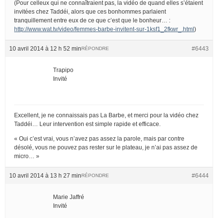
(Pour celleux qui ne connaîtraient pas, la vidéo de quand elles s’étaient
invitées chez Taddéi, alors que ces bonhommes parlaient
tranquillement entre eux de ce que c’est que le bonheur… :
http://www.wat.tv/video/femmes-barbe-invitent-sur-1ksf1_2fkwr_.html
)
10 avril 2014 à 12 h 52 min
#6443
RÉPONDRE
Trapipo
Invité
Excellent, je ne connaissais pas La Barbe, et merci pour la vidéo chez
Taddéi… Leur intervention est simple rapide et efficace.
« Oui c’est vrai, vous n’avez pas assez la parole, mais par contre
désolé, vous ne pouvez pas rester sur le plateau, je n’ai pas assez de
micro… »
10 avril 2014 à 13 h 27 min
#6444
RÉPONDRE
Marie Jaffré
Invité