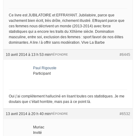
Ce livre est JUBILATOIRE et EFFRAYANT. Jubilatoire, parce que
vachement bien écrit, très drôle, richement illustré. Effrayant parce que
ces femmes nous décrivent un monde (2013-2014) avec force
statistiques qui a encore les traits du XIXème siècle. Domination
masculine, entre soi, exclusion des femmes : sport favori de nos élites
dominantes. A lire / à offrir sans modération. Vive La Barbe
10 avril 2014 à 13 h 53 min
#6445
RÉPONDRE
Paul Rigouste
Participant
Oui j’ai complètement halluciné en lisant toutes ces statistiques. Je me
doutais que c’était horrible, mais pas à ce point là.
13 avril 2014 à 20 h 40 min
#6532
RÉPONDRE
Muriac
Invité