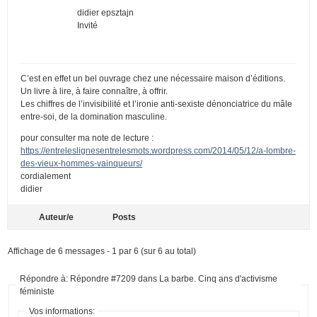
didier epsztajn
Invité
C’est en effet un bel ouvrage chez une nécessaire maison d’éditions.
Un livre à lire, à faire connaître, à offrir.
Les chiffres de l’invisibilité et l’ironie anti-sexiste dénonciatrice du mâle
entre-soi, de la domination masculine.
pour consulter ma note de lecture :
https://entreleslignesentrelesmots.wordpress.com/2014/05/12/a-lombre-
des-vieux-hommes-vainqueurs/
cordialement
didier
Auteur/e
Posts
Affichage de 6 messages - 1 par 6 (sur 6 au total)
Répondre à: Répondre #7209 dans La barbe. Cinq ans d'activisme
féministe
Vos informations: