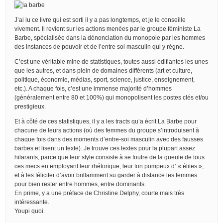
J’ai lu ce livre qui est sorti il y a pas longtemps, et je le conseille
vivement. Il revient sur les actions menées par le groupe féministe La
Barbe, spécialisée dans la dénonciation du monopole par les hommes
des instances de pouvoir et de l’entre soi masculin qui y règne.
C’est une véritable mine de statistiques, toutes aussi édifiantes les unes
que les autres, et dans plein de domaines différents (art et culture,
politique, économie, médias, sport, science, justice, enseignement,
etc.). A chaque fois, c’est une immense majorité d’hommes
(généralement entre 80 et 100%) qui monopolisent les postes clés et/ou
prestigieux.
Et à côté de ces statistiques, il y a les tracts qu’a écrit La Barbe pour
chacune de leurs actions (où des femmes du groupe s’introduisent à
chaque fois dans des moments d’entre-soi masculin avec des fausses
barbes et lisent un texte). Je trouve ces textes pour la plupart assez
hilarants, parce que leur style consiste à se foutre de la gueule de tous
ces mecs en employant leur rhétorique, leur ton pompeux d’ « élites »,
et à les féliciter d’avoir brillamment su garder à distance les femmes
pour bien rester entre hommes, entre dominants.
En prime, y a une préface de Christine Delphy, courte mais très
intéressante.
Youpi quoi.