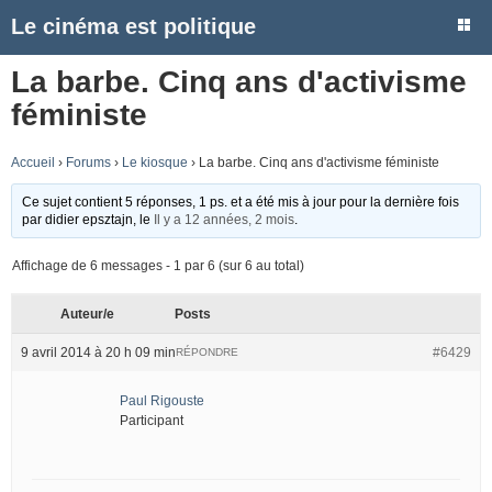
Le cinéma est politique
La barbe. Cinq ans d'activisme
féministe
Accueil
›
Forums
›
Le kiosque
›
La barbe. Cinq ans d'activisme féministe
Ce sujet contient 5 réponses, 1 ps. et a été mis à jour pour la dernière fois
par
didier epsztajn
, le
Il y a 12 années, 2 mois
.
Affichage de 6 messages - 1 par 6 (sur 6 au total)
Auteur/e
Posts
9 avril 2014 à 20 h 09 min
#6429
RÉPONDRE
Paul Rigouste
Participant