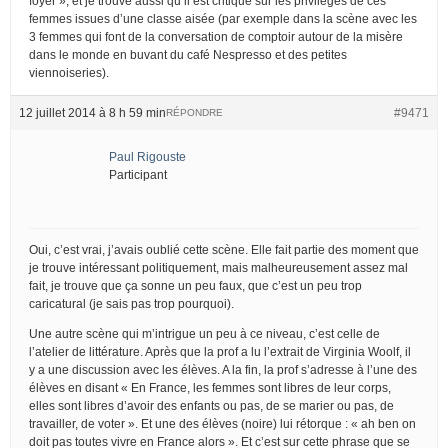
foyer », et je trouve aussi qu’il est critique sur les privilèges de ces
femmes issues d’une classe aisée (par exemple dans la scène avec les
3 femmes qui font de la conversation de comptoir autour de la misère
dans le monde en buvant du café Nespresso et des petites
viennoiseries).
12 juillet 2014 à 8 h 59 min
#9471
RÉPONDRE
Paul Rigouste
Participant
Oui, c’est vrai, j’avais oublié cette scène. Elle fait partie des moment que
je trouve intéressant politiquement, mais malheureusement assez mal
fait, je trouve que ça sonne un peu faux, que c’est un peu trop
caricatural (je sais pas trop pourquoi).
Une autre scène qui m’intrigue un peu à ce niveau, c’est celle de
l’atelier de littérature. Après que la prof a lu l’extrait de Virginia Woolf, il
y a une discussion avec les élèves. A la fin, la prof s’adresse à l’une des
élèves en disant « En France, les femmes sont libres de leur corps,
elles sont libres d’avoir des enfants ou pas, de se marier ou pas, de
travailler, de voter ». Et une des élèves (noire) lui rétorque : « ah ben on
doit pas toutes vivre en France alors ». Et c’est sur cette phrase que se