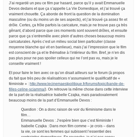
J’ai regardé un peu ce film par hasard, parce qu’il y avait Emmanuelle
Devos dedans et que ça s’appelle La Vie Domestique, et j’ai trouvé ça
vraiment chouette. Ça aborde de front la question de la domination
masculine (ou du moins un de ses aspects), et j’ai trouvé ça assez fin et
drôle. Certes, ça frôle parfois la caricature, mais je ne trouve pas ça très
gênant, d’abord parce que ces moments sont souvent drôles, et ensuite
parce que ça s’entremêle avec plein d’autres choses beaucoup moins
caricaturales. Après c’est un milieu social bien particulier (classe
moyenne blanche qui vit en banlieue), mais j’ai l’impression que le film
est conscient de ça et le thématise à l’intérieur du film. Bref, je n’en dis
pas plus pour ne pas spoiler celleux qui ne l’ont pas vu, mais je le
conseille vraiment !
Et pour faire le lien avec ce qu’on disait ailleurs sur le forum (à propos
du fait que très peu de réalisatrices n’assumaient le qualificatif de «
féministe » :
http://www.lecinemaestpolitique.fr/forums/topic/bande-de-
filles-celine-sciamma/
). On retrouve la même chose dans cette interview
de la part de la réalisatrice Isabelle Czajka, mais paradoxalement
beaucoup moins de la part d’Emmanuelle Devos :
Question : On a donc raison de voir du féminisme dans le
film…
Emmanuelle Devos : J’espère bien que c’est féministe !
Isabelle Czajka : Dans mon film comme – je crois – dans
la vie, ce sont les femmes qui subissent l’essentiel des
contraintes domestiques. En revanche, je n’ai pas conçu