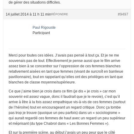
de gérer des situations difficiles.
14 juillet 2014 à 11 h 11 min
#9497
RÉPONDRE
Paul Rigouste
Participant
Merci pour toutes ces idées. J’avais pas pensé à tout ça. Et je ne me
souvenais pas de tout. Effectivement je pense aussi que le film arrive
assez bien à se concentrer sur l’oppression de ces femmes blanches
relativement aisées en tant que femmes (vivant de surcroît en banlieue
pavillonnaire), tout en rappelant qu’elles ont des privilèges en tant que
blanches de classe moyenne/supérieure.
Ce que j’aime bien je crois dans ce film (je dis « je crois » car mon
souvenir est assez vague, donc il faudrait que je le revoie), c’est qu’il
arrive à être à la fois assez empathique vis-à-vis de ces femmes (surtout
de l’héroïne) tout en encourageant un regard critique. Donc ça tombe
pas trop je trouve (quoique un peu parfois) dans un « sociologisme »
qui aurait regardé ces femmes de haut avec un regard un peu supérieur
et méprisant (du type Chabrol dans « Les Bonnes Femmes »).
Et sur la première scène, au début j’avais un peu peur que le côté