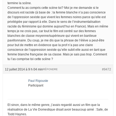
termine la scène.
Comment tu as compris cette scène toi? Moi je me demande si le
discours est raciste (à base de : la femme blanche n’a pas conscience
de l’oppression sexiste que vivent les femmes noires parce qu’elle est
privilégiée par rapport à elle. Dans le sens de l’instrumentalisation
raciste du féminisme qui domine aujourd’hui en France). Mais en même
temps je ne crois pas, car tout le film est centré sur des femmes
blanches de classe moyenne/supérieure qui vivent en banlieue
pavillonnaire. Du coup, je me dis que la phrase de l’élève a peut-être
pour but de mettre en évidence que la prof n’a pas une claire
conscience de l’oppression sexiste qu’elle subit elle aussi en tant que
femme blanche française de sa classe. Mais je sais pas trop. Comment
tu l’as comprise toi cette scène ?
12 juillet 2014 à 9 h 04 min
#9472
RÉPONDRE
Paul Rigouste
Participant
Et sinon, dans le même genre, j’avais regardé aussi un film que la
réalisatrice de La Vie Domestique disait avoir beaucoup aimé : Safe, de
Todd Haynes.