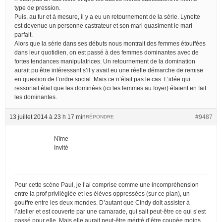
type de pression.
Puis, au fur et à mesure, il y a eu un retournement de la série. Lynette
est devenue un personne castrateur et son mari quasiment le mari
parfait.
Alors que la série dans ses débuts nous montrait des femmes étouffées
dans leur quotidien, on est passé à des femmes dominantes avec de
fortes tendances manipulatrices. Un retournement de la domination
aurait pu être intéressant s’il y avait eu une réelle démarche de remise
en question de l’ordre social. Mais ce n’était pas le cas. L’idée qui
ressortait était que les dominées (ici les femmes au foyer) étaient en fait
les dominantes.
13 juillet 2014 à 23 h 17 min
#9487
RÉPONDRE
Nîme
Invité
Pour cette scène Paul, je l’ai comprise comme une incompréhension
entre la prof privilégiée et les élèves oppressées (sur ce plan), un
gouffre entre les deux mondes. D’autant que Cindy doit assister à
l’atelier et est couverte par une camarade, qui sait peut-être ce qui s’est
passé pour elle. Mais elle aurait peut-être mérité d’être coupée moins