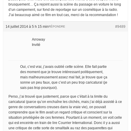
brusquement… Ça rejoint aussi la scène du passage en voiture le long
d’un campement, sur fond de reportage sur un cosmétique à la radio.
J’ai beaucoup aimé ce film en tout cas, merci de la recommandation !
14 juillet 2014 à 5 h 15 min
#9489
RÉPONDRE
Arroway
Invité
Oui, c’est vrai, j’avais oublié cette scène. Elle fait partie
des moment que je trouve intéressant politiquement,
mais malheureusement assez mal fait, je trouve que ça
sonne un peu faux, que c’est un peu trop caricatural (je
sais pas trop pourquoi).
Perso, j’ai trouvé que justement, parce que c’était à la limite du
caricatural (parce qu’on enchaîne les clichés, mais j’ai déjà assisté à ce
genre de conversations creuses dans la vraie vie), on pouvait
comprendre que le film avait un regard critique et conscient sur la
situation privilégiée de ces femmes. Pourtant à un moment, on voit celle
qui est enceinte en train de lire Courrier International. Donc il y a aussi
une critique de cette sorte de smalltalk au raz des paquerettes qui