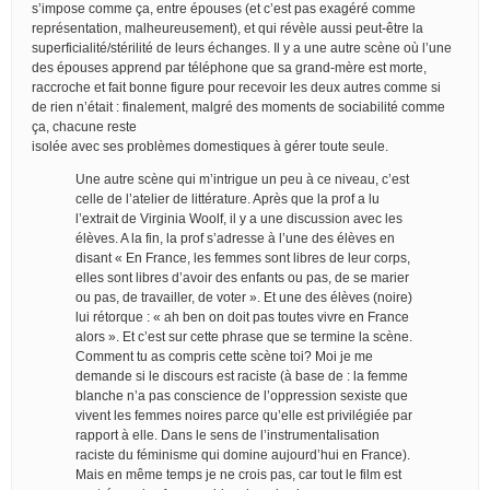
s’impose comme ça, entre épouses (et c’est pas exagéré comme
représentation, malheureusement), et qui révèle aussi peut-être la
superficialité/stérilité de leurs échanges. Il y a une autre scène où l’une
des épouses apprend par téléphone que sa grand-mère est morte,
raccroche et fait bonne figure pour recevoir les deux autres comme si
de rien n’était : finalement, malgré des moments de sociabilité comme
ça, chacune reste
isolée avec ses problèmes domestiques à gérer toute seule.
Une autre scène qui m’intrigue un peu à ce niveau, c’est
celle de l’atelier de littérature. Après que la prof a lu
l’extrait de Virginia Woolf, il y a une discussion avec les
élèves. A la fin, la prof s’adresse à l’une des élèves en
disant « En France, les femmes sont libres de leur corps,
elles sont libres d’avoir des enfants ou pas, de se marier
ou pas, de travailler, de voter ». Et une des élèves (noire)
lui rétorque : « ah ben on doit pas toutes vivre en France
alors ». Et c’est sur cette phrase que se termine la scène.
Comment tu as compris cette scène toi? Moi je me
demande si le discours est raciste (à base de : la femme
blanche n’a pas conscience de l’oppression sexiste que
vivent les femmes noires parce qu’elle est privilégiée par
rapport à elle. Dans le sens de l’instrumentalisation
raciste du féminisme qui domine aujourd’hui en France).
Mais en même temps je ne crois pas, car tout le film est