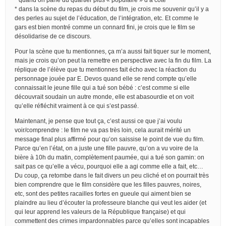
* dans la scène du repas du début du film, je crois me souvenir qu’il y a
des perles au sujet de l’éducation, de l’intégration, etc. Et comme le
gars est bien montré comme un connard fini, je crois que le film se
désolidarise de ce discours.
Pour la scène que tu mentionnes, ça m’a aussi fait tiquer sur le moment,
mais je crois qu’on peut la remettre en perspective avec la fin du film. La
réplique de l’élève que tu mentionnes fait écho avec la réaction du
personnage jouée par E. Devos quand elle se rend compte qu’elle
connaissait le jeune fille qui a tué son bébé : c’est comme si elle
découvrait soudain un autre monde, elle est abasourdie et on voit
qu’elle réfléchit vraiment à ce qui s’est passé.
Maintenant, je pense que tout ça, c’est aussi ce que j’ai voulu
voir/comprendre : le film ne va pas très loin, cela aurait mérité un
message final plus affirmé pour qu’on saissise le point de vue du film.
Parce qu’en l’état, on a juste une fille pauvre, qu’on a vu voire de la
bière à 10h du matin, complètement paumée, qui a tué son gamin: on
sait pas ce qu’elle a vécu, pourquoi elle a agi comme elle a fait, etc…
Du coup, ça retombe dans le fait divers un peu cliché et on pourrait très
bien comprendre que le film considère que les filles pauvres, noires,
etc, sont des petites racailles fortes en gueule qui aiment bien se
plaindre au lieu d’écouter la professeure blanche qui veut les aider (et
qui leur apprend les valeurs de la République française) et qui
commettent des crimes impardonnables parce qu’elles sont incapables