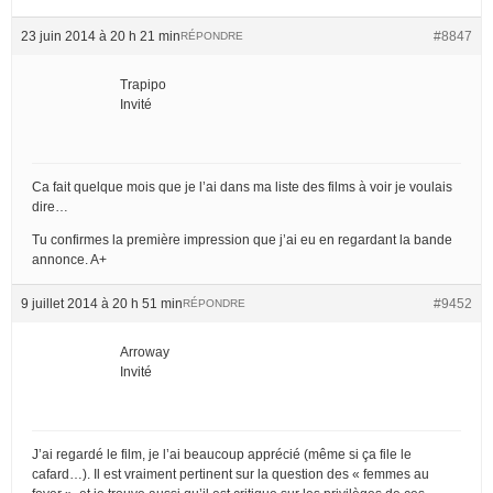
23 juin 2014 à 20 h 21 min
#8847
RÉPONDRE
Trapipo
Invité
Ca fait quelque mois que je l’ai dans ma liste des films à voir je voulais
dire…
Tu confirmes la première impression que j’ai eu en regardant la bande
annonce. A+
9 juillet 2014 à 20 h 51 min
#9452
RÉPONDRE
Arroway
Invité
J’ai regardé le film, je l’ai beaucoup apprécié (même si ça file le
cafard…). Il est vraiment pertinent sur la question des « femmes au