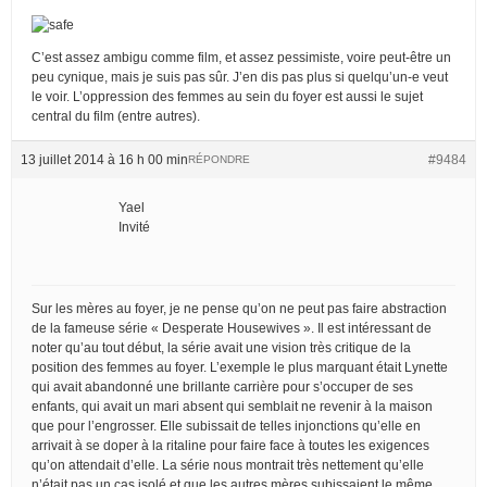
C’est assez ambigu comme film, et assez pessimiste, voire peut-être un
peu cynique, mais je suis pas sûr. J’en dis pas plus si quelqu’un-e veut
le voir. L’oppression des femmes au sein du foyer est aussi le sujet
central du film (entre autres).
13 juillet 2014 à 16 h 00 min
#9484
RÉPONDRE
Yael
Invité
Sur les mères au foyer, je ne pense qu’on ne peut pas faire abstraction
de la fameuse série « Desperate Housewives ». Il est intéressant de
noter qu’au tout début, la série avait une vision très critique de la
position des femmes au foyer. L’exemple le plus marquant était Lynette
qui avait abandonné une brillante carrière pour s’occuper de ses
enfants, qui avait un mari absent qui semblait ne revenir à la maison
que pour l’engrosser. Elle subissait de telles injonctions qu’elle en
arrivait à se doper à la ritaline pour faire face à toutes les exigences
qu’on attendait d’elle. La série nous montrait très nettement qu’elle
n’était pas un cas isolé et que les autres mères subissaient le même