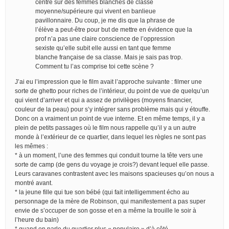
centré sur des femmes blanches de classe
moyenne/supérieure qui vivent en banlieue
pavillonnaire. Du coup, je me dis que la phrase de
l’élève a peut-être pour but de mettre en évidence que la
prof n’a pas une claire conscience de l’oppression
sexiste qu’elle subit elle aussi en tant que femme
blanche française de sa classe. Mais je sais pas trop.
Comment tu l’as comprise toi cette scène ?
J’ai eu l’impression que le film avait l’approche suivante : filmer une
sorte de ghetto pour riches de l’intérieur, du point de vue de quelqu’un
qui vient d’arriver et qui a assez de privilèges (moyens financier,
couleur de la peau) pour s’y intégrer sans problème mais qui y étouffe.
Donc on a vraiment un point de vue interne. Et en même temps, il y a
plein de petits passages où le film nous rappelle qu’il y a un autre
monde à l’extérieur de ce quartier, dans lequel les règles ne sont pas
les mêmes :
* à un moment, l’une des femmes qui conduit tourne la tête vers une
sorte de camp (de gens du voyage je crois?) devant lequel elle passe.
Leurs caravanes contrastent avec les maisons spacieuses qu’on nous a
montré avant.
* la jeune fille qui tue son bébé (qui fait intelligemment écho au
personnage de la mère de Robinson, qui manifestement a pas super
envie de s’occuper de son gosse et en a même la trouille le soir à
l’heure du bain)
* quand on parle du quartier plus « populaire » d’à côté