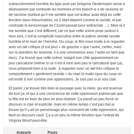
outrancièrement horrible du type joué par Grégoire Oestermann serve à
dédouanner par contraste les hommes et les blanch-e-s de sexisme et
de racisme (surtout qu’il me semble que cet acteur avait déjà eu cette
fonction dans Intouchables, où il était dépeint comme le raciste, et par
contraste le personnage de Cluzet passait pour antiraciste …). Mais là il
me semble que c’est différent, car ce que cette scène pose surtout à
mon avis, c’est la complicité masculine entre le patron sexiste raciste
horrible et le mari de l’héroïne. Du coup, le film nous invite à le regarder
avec un œil critique (il est plus « de gauche » que l’autre, certes, mais
sur la question du sexisme, il a une connivence avec l’autre en tant que
mec). J’ai trouvé que cette scène, malgré son côté apparemment un
peu caricatural (même si ce n’est à mon avis pas si caricatural que ça),
nous préparait bien à la suite : à regarder avec un œil très critique le
comportement « gentiment sexiste » du mari le matin (que du coup on
est invité à voir comme une oppression). Je sais pas si je suis clair.
Et pareil, j’ai trouvé très bien le passage avec la mère, qui est revenue
de tout ça, et qui a une conscience de cette oppression patriarcale que
la fille est en train de plus en plus réaliser. Ça paraît un peu forcé ce
discours si clair et explicite, mais en même temps c’est pas mal je
trouve qu’il y ait un personnage plus conscient de cette oppression, qui
tient un discours cash. Ça a un peu la même fonction que l’extrait de
Virginia Woolf peut-être.
Auteur/e
Posts