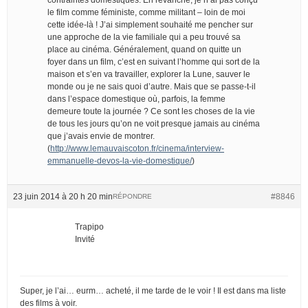
le film comme féministe, comme militant – loin de moi
cette idée-là ! J’ai simplement souhaité me pencher sur
une approche de la vie familiale qui a peu trouvé sa
place au cinéma. Généralement, quand on quitte un
foyer dans un film, c’est en suivant l’homme qui sort de la
maison et s’en va travailler, explorer la Lune, sauver le
monde ou je ne sais quoi d’autre. Mais que se passe-t-il
dans l’espace domestique où, parfois, la femme
demeure toute la journée ? Ce sont les choses de la vie
de tous les jours qu’on ne voit presque jamais au cinéma
que j’avais envie de montrer.
(
http://www.lemauvaiscoton.fr/cinema/interview-
emmanuelle-devos-la-vie-domestique/
)
23 juin 2014 à 20 h 20 min
#8846
RÉPONDRE
Trapipo
Invité
Super, je l’ai… eurm… acheté, il me tarde de le voir ! Il est dans ma liste
des films à voir.