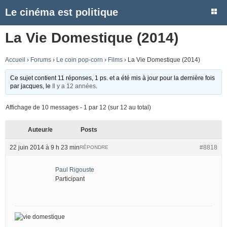
Le cinéma est politique
La Vie Domestique (2014)
Accueil
›
Forums
›
Le coin pop-corn
›
Films
›
La Vie Domestique (2014)
Ce sujet contient 11 réponses, 1 ps. et a été mis à jour pour la dernière fois
par
jacques
, le
Il y a 12 années
.
Affichage de 10 messages - 1 par 12 (sur 12 au total)
Auteur/e
Posts
22 juin 2014 à 9 h 23 min
#8818
RÉPONDRE
Paul Rigouste
Participant