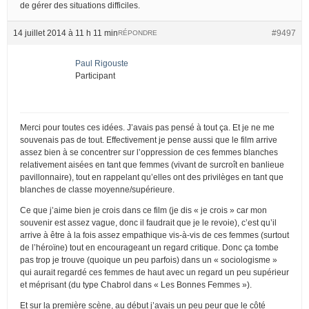
de gérer des situations difficiles.
14 juillet 2014 à 11 h 11 min
#9497
RÉPONDRE
Paul Rigouste
Participant
Merci pour toutes ces idées. J’avais pas pensé à tout ça. Et je ne me
souvenais pas de tout. Effectivement je pense aussi que le film arrive
assez bien à se concentrer sur l’oppression de ces femmes blanches
relativement aisées en tant que femmes (vivant de surcroît en banlieue
pavillonnaire), tout en rappelant qu’elles ont des privilèges en tant que
blanches de classe moyenne/supérieure.
Ce que j’aime bien je crois dans ce film (je dis « je crois » car mon
souvenir est assez vague, donc il faudrait que je le revoie), c’est qu’il
arrive à être à la fois assez empathique vis-à-vis de ces femmes (surtout
de l’héroïne) tout en encourageant un regard critique. Donc ça tombe
pas trop je trouve (quoique un peu parfois) dans un « sociologisme »
qui aurait regardé ces femmes de haut avec un regard un peu supérieur
et méprisant (du type Chabrol dans « Les Bonnes Femmes »).
Et sur la première scène, au début j’avais un peu peur que le côté