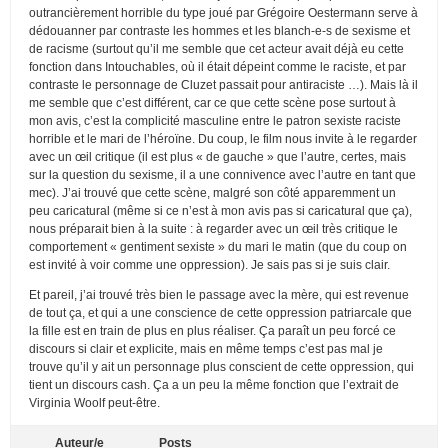
outrancièrement horrible du type joué par Grégoire Oestermann serve à
dédouanner par contraste les hommes et les blanch-e-s de sexisme et
de racisme (surtout qu’il me semble que cet acteur avait déjà eu cette
fonction dans Intouchables, où il était dépeint comme le raciste, et par
contraste le personnage de Cluzet passait pour antiraciste …). Mais là il
me semble que c’est différent, car ce que cette scène pose surtout à
mon avis, c’est la complicité masculine entre le patron sexiste raciste
horrible et le mari de l’héroïne. Du coup, le film nous invite à le regarder
avec un œil critique (il est plus « de gauche » que l’autre, certes, mais
sur la question du sexisme, il a une connivence avec l’autre en tant que
mec). J’ai trouvé que cette scène, malgré son côté apparemment un
peu caricatural (même si ce n’est à mon avis pas si caricatural que ça),
nous préparait bien à la suite : à regarder avec un œil très critique le
comportement « gentiment sexiste » du mari le matin (que du coup on
est invité à voir comme une oppression). Je sais pas si je suis clair.
Et pareil, j’ai trouvé très bien le passage avec la mère, qui est revenue
de tout ça, et qui a une conscience de cette oppression patriarcale que
la fille est en train de plus en plus réaliser. Ça paraît un peu forcé ce
discours si clair et explicite, mais en même temps c’est pas mal je
trouve qu’il y ait un personnage plus conscient de cette oppression, qui
tient un discours cash. Ça a un peu la même fonction que l’extrait de
Virginia Woolf peut-être.
Auteur/e
Posts