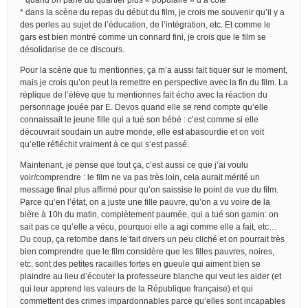
* dans la scène du repas du début du film, je crois me souvenir qu’il y a
des perles au sujet de l’éducation, de l’intégration, etc. Et comme le
gars est bien montré comme un connard fini, je crois que le film se
désolidarise de ce discours.
Pour la scène que tu mentionnes, ça m’a aussi fait tiquer sur le moment,
mais je crois qu’on peut la remettre en perspective avec la fin du film. La
réplique de l’élève que tu mentionnes fait écho avec la réaction du
personnage jouée par E. Devos quand elle se rend compte qu’elle
connaissait le jeune fille qui a tué son bébé : c’est comme si elle
découvrait soudain un autre monde, elle est abasourdie et on voit
qu’elle réfléchit vraiment à ce qui s’est passé.
Maintenant, je pense que tout ça, c’est aussi ce que j’ai voulu
voir/comprendre : le film ne va pas très loin, cela aurait mérité un
message final plus affirmé pour qu’on saissise le point de vue du film.
Parce qu’en l’état, on a juste une fille pauvre, qu’on a vu voire de la
bière à 10h du matin, complètement paumée, qui a tué son gamin: on
sait pas ce qu’elle a vécu, pourquoi elle a agi comme elle a fait, etc…
Du coup, ça retombe dans le fait divers un peu cliché et on pourrait très
bien comprendre que le film considère que les filles pauvres, noires,
etc, sont des petites racailles fortes en gueule qui aiment bien se
plaindre au lieu d’écouter la professeure blanche qui veut les aider (et
qui leur apprend les valeurs de la République française) et qui
commettent des crimes impardonnables parce qu’elles sont incapables