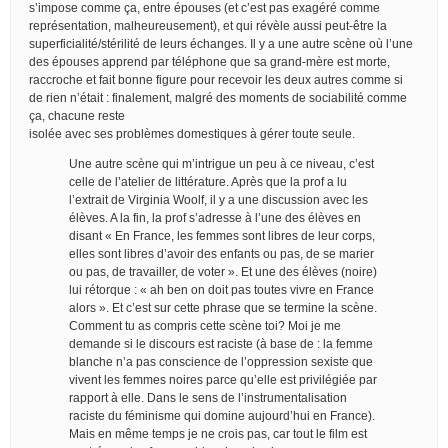
s’impose comme ça, entre épouses (et c’est pas exagéré comme
représentation, malheureusement), et qui révèle aussi peut-être la
superficialité/stérilité de leurs échanges. Il y a une autre scène où l’une
des épouses apprend par téléphone que sa grand-mère est morte,
raccroche et fait bonne figure pour recevoir les deux autres comme si
de rien n’était : finalement, malgré des moments de sociabilité comme
ça, chacune reste
isolée avec ses problèmes domestiques à gérer toute seule.
Une autre scène qui m’intrigue un peu à ce niveau, c’est
celle de l’atelier de littérature. Après que la prof a lu
l’extrait de Virginia Woolf, il y a une discussion avec les
élèves. A la fin, la prof s’adresse à l’une des élèves en
disant « En France, les femmes sont libres de leur corps,
elles sont libres d’avoir des enfants ou pas, de se marier
ou pas, de travailler, de voter ». Et une des élèves (noire)
lui rétorque : « ah ben on doit pas toutes vivre en France
alors ». Et c’est sur cette phrase que se termine la scène.
Comment tu as compris cette scène toi? Moi je me
demande si le discours est raciste (à base de : la femme
blanche n’a pas conscience de l’oppression sexiste que
vivent les femmes noires parce qu’elle est privilégiée par
rapport à elle. Dans le sens de l’instrumentalisation
raciste du féminisme qui domine aujourd’hui en France).
Mais en même temps je ne crois pas, car tout le film est