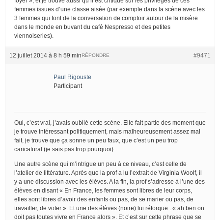
foyer », et je trouve aussi qu’il est critique sur les privilèges de ces
femmes issues d’une classe aisée (par exemple dans la scène avec les
3 femmes qui font de la conversation de comptoir autour de la misère
dans le monde en buvant du café Nespresso et des petites
viennoiseries).
12 juillet 2014 à 8 h 59 min
#9471
RÉPONDRE
Paul Rigouste
Participant
Oui, c’est vrai, j’avais oublié cette scène. Elle fait partie des moment que
je trouve intéressant politiquement, mais malheureusement assez mal
fait, je trouve que ça sonne un peu faux, que c’est un peu trop
caricatural (je sais pas trop pourquoi).
Une autre scène qui m’intrigue un peu à ce niveau, c’est celle de
l’atelier de littérature. Après que la prof a lu l’extrait de Virginia Woolf, il
y a une discussion avec les élèves. A la fin, la prof s’adresse à l’une des
élèves en disant « En France, les femmes sont libres de leur corps,
elles sont libres d’avoir des enfants ou pas, de se marier ou pas, de
travailler, de voter ». Et une des élèves (noire) lui rétorque : « ah ben on
doit pas toutes vivre en France alors ». Et c’est sur cette phrase que se