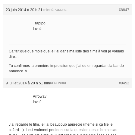
23 juin 2014 à 20 h 21 min
#8847
RÉPONDRE
Trapipo
Invité
Ca fait quelque mois que je l’ai dans ma liste des films à voir je voulais
dire…
Tu confirmes la première impression que j’ai eu en regardant la bande
annonce. A+
9 juillet 2014 à 20 h 51 min
#9452
RÉPONDRE
Arroway
Invité
J’ai regardé le film, je l’ai beaucoup apprécié (même si ça file le
cafard…). Il est vraiment pertinent sur la question des « femmes au