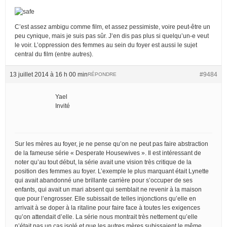
C’est assez ambigu comme film, et assez pessimiste, voire peut-être un
peu cynique, mais je suis pas sûr. J’en dis pas plus si quelqu’un-e veut
le voir. L’oppression des femmes au sein du foyer est aussi le sujet
central du film (entre autres).
13 juillet 2014 à 16 h 00 min
#9484
RÉPONDRE
Yael
Invité
Sur les mères au foyer, je ne pense qu’on ne peut pas faire abstraction
de la fameuse série « Desperate Housewives ». Il est intéressant de
noter qu’au tout début, la série avait une vision très critique de la
position des femmes au foyer. L’exemple le plus marquant était Lynette
qui avait abandonné une brillante carrière pour s’occuper de ses
enfants, qui avait un mari absent qui semblait ne revenir à la maison
que pour l’engrosser. Elle subissait de telles injonctions qu’elle en
arrivait à se doper à la ritaline pour faire face à toutes les exigences
qu’on attendait d’elle. La série nous montrait très nettement qu’elle
n’était pas un cas isolé et que les autres mères subissaient le même