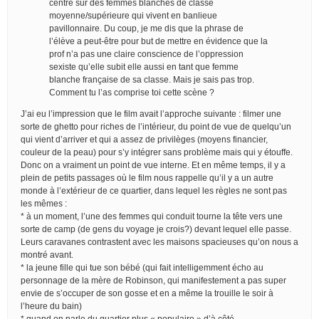
centré sur des femmes blanches de classe
moyenne/supérieure qui vivent en banlieue
pavillonnaire. Du coup, je me dis que la phrase de
l’élève a peut-être pour but de mettre en évidence que la
prof n’a pas une claire conscience de l’oppression
sexiste qu’elle subit elle aussi en tant que femme
blanche française de sa classe. Mais je sais pas trop.
Comment tu l’as comprise toi cette scène ?
J’ai eu l’impression que le film avait l’approche suivante : filmer une
sorte de ghetto pour riches de l’intérieur, du point de vue de quelqu’un
qui vient d’arriver et qui a assez de privilèges (moyens financier,
couleur de la peau) pour s’y intégrer sans problème mais qui y étouffe.
Donc on a vraiment un point de vue interne. Et en même temps, il y a
plein de petits passages où le film nous rappelle qu’il y a un autre
monde à l’extérieur de ce quartier, dans lequel les règles ne sont pas
les mêmes :
* à un moment, l’une des femmes qui conduit tourne la tête vers une
sorte de camp (de gens du voyage je crois?) devant lequel elle passe.
Leurs caravanes contrastent avec les maisons spacieuses qu’on nous a
montré avant.
* la jeune fille qui tue son bébé (qui fait intelligemment écho au
personnage de la mère de Robinson, qui manifestement a pas super
envie de s’occuper de son gosse et en a même la trouille le soir à
l’heure du bain)
* quand on parle du quartier plus « populaire » d’à côté