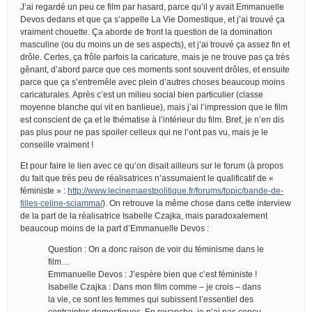
J’ai regardé un peu ce film par hasard, parce qu’il y avait Emmanuelle
Devos dedans et que ça s’appelle La Vie Domestique, et j’ai trouvé ça
vraiment chouette. Ça aborde de front la question de la domination
masculine (ou du moins un de ses aspects), et j’ai trouvé ça assez fin et
drôle. Certes, ça frôle parfois la caricature, mais je ne trouve pas ça très
gênant, d’abord parce que ces moments sont souvent drôles, et ensuite
parce que ça s’entremêle avec plein d’autres choses beaucoup moins
caricaturales. Après c’est un milieu social bien particulier (classe
moyenne blanche qui vit en banlieue), mais j’ai l’impression que le film
est conscient de ça et le thématise à l’intérieur du film. Bref, je n’en dis
pas plus pour ne pas spoiler celleux qui ne l’ont pas vu, mais je le
conseille vraiment !
Et pour faire le lien avec ce qu’on disait ailleurs sur le forum (à propos
du fait que très peu de réalisatrices n’assumaient le qualificatif de «
féministe » :
http://www.lecinemaestpolitique.fr/forums/topic/bande-de-
filles-celine-sciamma/
). On retrouve la même chose dans cette interview
de la part de la réalisatrice Isabelle Czajka, mais paradoxalement
beaucoup moins de la part d’Emmanuelle Devos :
Question : On a donc raison de voir du féminisme dans le
film…
Emmanuelle Devos : J’espère bien que c’est féministe !
Isabelle Czajka : Dans mon film comme – je crois – dans
la vie, ce sont les femmes qui subissent l’essentiel des
contraintes domestiques. En revanche, je n’ai pas conçu