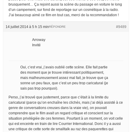
brusquement… Ça rejoint aussi la scène du passage en voiture le long
d’un campement, sur fond de reportage sur un cosmétique à la radio.
J’ai beaucoup aimé ce film en tout cas, merci de la recommandation !
14 juillet 2014 à 5 h 15 min
#9489
RÉPONDRE
Arroway
Invité
Oui, c’est vrai, j’avais oublié cette scène. Elle fait partie
des moment que je trouve intéressant politiquement,
mais malheureusement assez mal fait, je trouve que ça
sonne un peu faux, que c’est un peu trop caricatural (je
sais pas trop pourquoi).
Perso, j’ai trouvé que justement, parce que c’était à la limite du
caricatural (parce qu’on enchaîne les clichés, mais j’ai déjà assisté à ce
genre de conversations creuses dans la vraie vie), on pouvait
comprendre que le film avait un regard critique et conscient sur la
situation privilégiée de ces femmes. Pourtant à un moment, on voit celle
qui est enceinte en train de lire Courrier International. Donc il y a aussi
une critique de cette sorte de smalltalk au raz des paquerettes qui