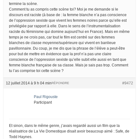
termine la scène.
Comment tu as compris cette scène toi? Moi je me demande si le
discours est raciste (à base de : la femme blanche n’a pas conscience
de l’oppression sexiste que vivent les femmes noires parce qu’elle est
privilégiée par rapport à elle. Dans le sens de l’instrumentalisation
raciste du féminisme qui domine aujourd’hui en France). Mais en même
temps je ne crois pas, car tout le film est centré sur des femmes
blanches de classe moyenne/supérieure qui vivent en banlieue
pavillonnaire. Du coup, je me dis que la phrase de l’élève a peut-être
pour but de mettre en évidence que la prof n’a pas une claire
conscience de l’oppression sexiste qu’elle subit elle aussi en tant que
femme blanche française de sa classe. Mais je sais pas trop. Comment
tu l’as comprise toi cette scène ?
12 juillet 2014 à 9 h 04 min
#9472
RÉPONDRE
Paul Rigouste
Participant
Et sinon, dans le même genre, j’avais regardé aussi un film que la
réalisatrice de La Vie Domestique disait avoir beaucoup aimé : Safe, de
Todd Haynes.