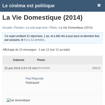
Le cinéma est politique
La Vie Domestique (2014)
Accueil
›
Forums
›
Le coin pop-corn
›
Films
›
La Vie Domestique (2014)
Ce sujet contient 11 réponses, 1 ps. et a été mis à jour pour la dernière fois
par
jacques
, le
Il y a 12 années
.
Affichage de 10 messages - 1 par 12 (sur 12 au total)
Auteur/e
Posts
22 juin 2014 à 9 h 23 min
#8818
RÉPONDRE
Paul Rigouste
Participant