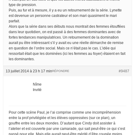
type de pression.
Puis, au fur et à mesure, il y a eu un retournement de la série. Lynette
est devenue un personne castrateur et son mari quasiment le mari
parfait.
Alors que la série dans ses débuts nous montrait des femmes étouffées
dans leur quotidien, on est passé à des femmes dominantes avec de
fortes tendances manipulatrices. Un retournement de la domination
aurait pu être intéressant s’il y avait eu une réelle démarche de remise
en question de l’ordre social. Mais ce n’était pas le cas. L’idée qui
ressortait était que les dominées (ici les femmes au foyer) étaient en fait
les dominantes.
13 juillet 2014 à 23 h 17 min
#9487
RÉPONDRE
Nîme
Invité
Pour cette scène Paul, je l’ai comprise comme une incompréhension
entre la prof privilégiée et les élèves oppressées (sur ce plan), un
gouffre entre les deux mondes. D’autant que Cindy doit assister à
l’atelier et est couverte par une camarade, qui sait peut-être ce qui s’est
passé pour elle. Mais elle aurait peut-être mérité d’être coupée moins