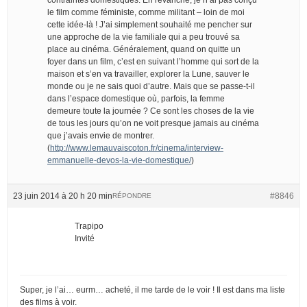
le film comme féministe, comme militant – loin de moi
cette idée-là ! J’ai simplement souhaité me pencher sur
une approche de la vie familiale qui a peu trouvé sa
place au cinéma. Généralement, quand on quitte un
foyer dans un film, c’est en suivant l’homme qui sort de la
maison et s’en va travailler, explorer la Lune, sauver le
monde ou je ne sais quoi d’autre. Mais que se passe-t-il
dans l’espace domestique où, parfois, la femme
demeure toute la journée ? Ce sont les choses de la vie
de tous les jours qu’on ne voit presque jamais au cinéma
que j’avais envie de montrer.
(
http://www.lemauvaiscoton.fr/cinema/interview-
emmanuelle-devos-la-vie-domestique/
)
23 juin 2014 à 20 h 20 min
#8846
RÉPONDRE
Trapipo
Invité
Super, je l’ai… eurm… acheté, il me tarde de le voir ! Il est dans ma liste
des films à voir.