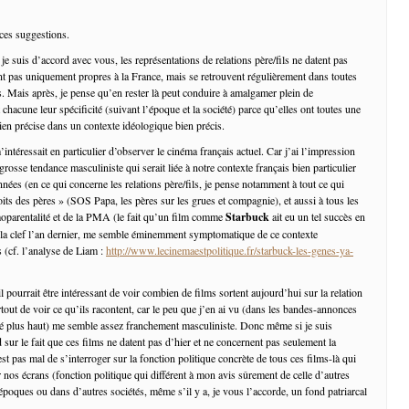
 ces suggestions.
 suis d’accord avec vous, les représentations de relations père/fils ne datent pas
nt pas uniquement propres à la France, mais se retrouvent régulièrement dans toutes
es. Mais après, je pense qu’en rester là peut conduire à amalgamer plein de
 chacune leur spécificité (suivant l’époque et la société) parce qu’elles ont toutes une
ien précise dans un contexte idéologique bien précis.
intéressait en particulier d’observer le cinéma français actuel. Car j’ai l’impression
 grosse tendance masculiniste qui serait liée à notre contexte français bien particulier
nées (en ce qui concerne les relations père/fils, je pense notamment à tout ce qui
its des pères » (SOS Papa, les pères sur les grues et compagnie), et aussi à tous les
oparentalité et de la PMA (le fait qu’un film comme
Starbuck
ait eu un tel succès en
 la clef l’an dernier, me semble éminemment symptomatique de ce contexte
 (cf. l’analyse de Liam :
http://www.lecinemaestpolitique.fr/starbuck-les-genes-ya-
 pourrait être intéressant de voir combien de films sortent aujourd’hui sur la relation
surtout de voir ce qu’ils racontent, car le peu que j’en ai vu (dans les bandes-annonces
rlé plus haut) me semble assez franchement masculiniste. Donc même si je suis
sur le fait que ces films ne datent pas d’hier et ne concernent pas seulement la
est pas mal de s’interroger sur la fonction politique concrète de tous ces films-là qui
 nos écrans (fonction politique qui différent à mon avis sûrement de celle d’autres
 époques ou dans d’autres sociétés, même s’il y a, je vous l’accorde, un fond patriarcal