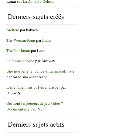
Lunar
sur
La Zone du Dehors
Derniers sujets créés
Archère
par
babach
The Woman King
par
Liam
The Northman
par
Lara
La bonne épouse
par
Arroway
Une nouvelle tendance ultra masculiniste
par
Anne, ma soeur Anne
L’effet Gremlins vs l’effet Casper
par
Poppy S.
Qui sont les joueurs de jeu vidéo ? –
Documentaire
par
Paul
Derniers sujets actifs