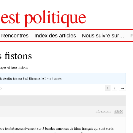
est politique
Rencontres
Index des articles
Nous suivre sur…
 fistons
apas et leurs fistons
la dernière fois par
Paul Rigouste
, le
Il y a 4 années
.
l)
1
2
→
#5670
RÉPONDRE
 être tombé successivement sur 3 bandes annonces de films français qui sont sortis