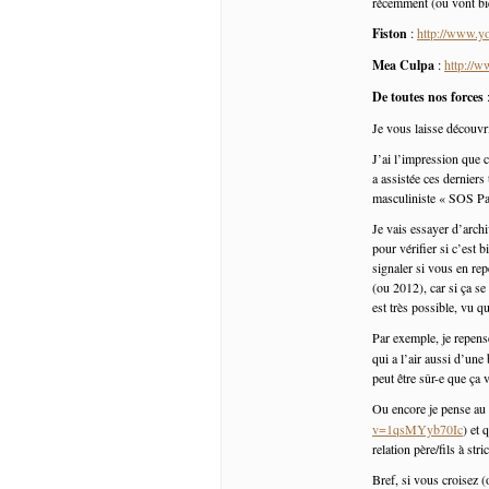
récemment (ou vont bien
Fiston
:
http://www.
Mea Culpa
:
http://
De toutes nos forces
Je vous laisse découv
J’ai l’impression que c
a assistée ces derniers
masculiniste « SOS Pa
Je vais essayer d’archi
pour vérifier si c’est 
signaler si vous en rep
(ou 2012), car si ça se
est très possible, vu q
Par exemple, je repens
qui a l’air aussi d’une
peut être sûr-e que ça 
Ou encore je pense au
v=1qsMYyb70Ic
) et 
relation père/fils à str
Bref, si vous croisez (