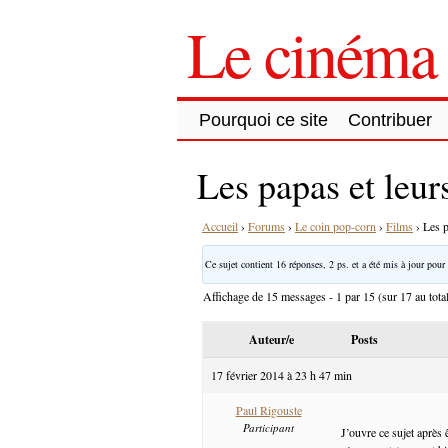
Le cinéma 
Pourquoi ce site
Contribuer
Les papas et leurs
Accueil
›
Forums
›
Le coin pop-corn
›
Films
›
Les p
Ce sujet contient 16 réponses, 2 ps. et a été mis à jour pour 
Affichage de 15 messages - 1 par 15 (sur 17 au tota
Auteur/e
Posts
17 février 2014 à 23 h 47 min
Paul Rigouste
Participant
J’ouvre ce sujet après