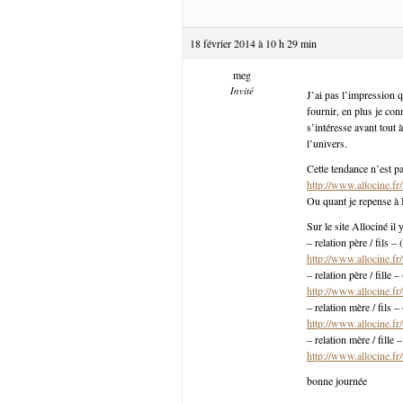
18 février 2014 à 10 h 29 min
meg
Invité
J’ai pas l’impression q
fournir, en plus je con
s’intéresse avant tout à
l’univers.
Cette tendance n’est pa
http://www.allocine.f
Ou quant je repense à 
Sur le site Allociné il 
– relation père / fils 
http://www.allocine.fr/
– relation père / fille
http://www.allocine.fr/
– relation mère / fils 
http://www.allocine.fr/
– relation mère / fille
http://www.allocine.fr/
bonne journée