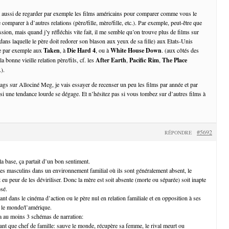
t aussi de regarder par exemple les films américains pour comparer comme vous le
comparer à d’autres relations (père/fille, mère/fille, etc.). Par exemple, peut-être que
sion, mais quand j’y réfléchis vite fait, il me semble qu’on trouve plus de films sur
 (dans laquelle le père doit redorer son blason aux yeux de sa fille) aux Etats-Unis
se par exemple aux
Taken
, à
Die Hard 4
, ou à
White House Down
. (aux côtés des
a bonne vieille relation père/fils, cf. les
After Earth
,
Pacific Rim
,
The Place
.).
tags sur Allociné Meg, je vais essayer de recenser un peu les films par année et par
si une tendance lourde se dégage. Et n’hésitez pas si vous tombez sur d’autres films à
#5692
RÉPONDRE
la base, ça partait d’un bon sentiment.
es masculins dans un environnement familial où ils sont généralement absent, le
 eu peur de les déviriliser. Donc la mère est soit absente (morte ou séparée) soit inapte
osé.
ant dans le cinéma d’action ou le père nul en relation familiale et en opposition à ses
r le monde/l’amérique.
a au moins 3 schémas de narration:
tant que chef de famille: sauve le monde, récupère sa femme, le rival meurt ou