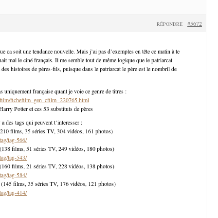
#5672
RÉPONDRE
ue ca soit une tendance nouvelle. Mais j’ai pas d’exemples en tête ce matin à te
nait mal le ciné français. Il me semble tout de même logique que le patriarcat
 des histoires de pères-fils, puisque dans le patriarcat le père est le nombril de
s uniquement française quant je voie ce genre de titres :
r/film/fichefilm_gen_cfilm=220765.html
Harry Potter et ces 53 substituts de pères
y a des tags qui peuvent t’interesser :
– (210 films, 35 séries TV, 304 vidéos, 161 photos)
tag/tag-566/
 – (138 films, 51 séries TV, 249 vidéos, 180 photos)
tag/tag-543/
– (160 films, 21 séries TV, 228 vidéos, 138 photos)
tag/tag-584/
 – (145 films, 35 séries TV, 176 vidéos, 121 photos)
tag/tag-414/