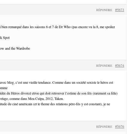
#5673
RÉPONDRE
i bien remarqué dans les saisons 6 et 7 de Dr Who (pas encore vu la 8, me spoilez
ck Spot
dow and the Wardrobe
#5674
RÉPONDRE
 avec Meg, c’est une vieille tendance. Comme dans un société sexiste le héros est
homme
dée du Héros divorcé et/ou qui doit retrouver l’estime de son fils (rarement sa fille)
auvetage, comme dans Mea Culpa, 2012, Taken.
tude du ciné américain (et le theme des relations père-fils y est constant), je ne
#5676
RÉPONDRE