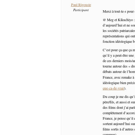
Paul Rigouste
Participant
Merci à tout-te-s pour
@ Meg et Kikuchiyo : je
d’aujourd’hui et ne so
les sociétés patriarcal
représentations qui ont
fonction idéologique b
C’est pour ça que ça m’
qu’il y a peut-être une
de ces derniers mois/an
tourne autour des « dro
débats autour de l’hom
France, avec remake à
idéologique bien précis
que-ca-de-vrai/
).
Du coup je me dis qu’il
père/fils, et aussi et 
des films dont j’ai pa
complètement d’accord 
France, je pense qu’il 
sortent aujourd’hui sur
films sortis à d’autres
commun).