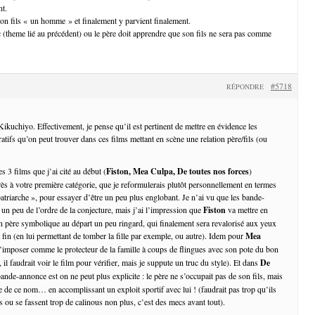
nt.
 son fils « un homme » et finalement y parvient finalement.
c (theme lié au précédent) ou le père doit apprendre que son fils ne sera pas comme
#5718
RÉPONDRE
ikuchiyo. Effectivement, je pense qu’il est pertinent de mettre en évidence les
atifs qu’on peut trouver dans ces films mettant en scène une relation père/fils (ou
s 3 films que j’ai cité au début (
Fiston, Mea Culpa, De toutes nos forces
)
ès à votre première catégorie, que je reformulerais plutôt personnellement en termes
patriarche », pour essayer d’être un peu plus englobant. Je n’ai vu que les bande-
 un peu de l’ordre de la conjecture, mais j’ai l’impression que
Fiston
va mettre en
père symbolique au départ un peu ringard, qui finalement sera revalorisé aux yeux
 fin (en lui permettant de tomber la fille par exemple, ou autre). Idem pour
Mea
 s’imposer comme le protecteur de la famille à coups de flingues avec son pote du bon
 il faudrait voir le film pour vérifier, mais je suppute un truc du style). Et dans
De
 bande-annonce est on ne peut plus explicite : le père ne s’occupait pas de son fils, mais
e de ce nom… en accomplissant un exploit sportif avec lui ! (faudrait pas trop qu’ils
is ou se fassent trop de calinous non plus, c’est des mecs avant tout).