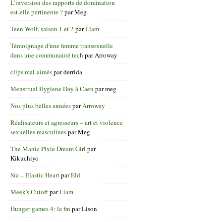
L’inversion des rapports de domination
est-elle pertinente ?
par
Meg
Teen Wolf, saison 1 et 2
par
Liam
Témoignage d'une femme transexuelle
dans une communauté tech
par
Arroway
clips mal-aimés
par
derrida
Menstrual Hygiene Day à Caen
par
meg
Nos plus belles années
par
Arroway
Réalisateurs et agresseurs – art et violence
sexuelles masculines
par
Meg
The Manic Pixie Dream Girl
par
Kikuchiyo
Sia – Elastic Heart
par
Eld
Meek's Cutoff
par
Liam
Hunger games 4: la fin
par
Lison