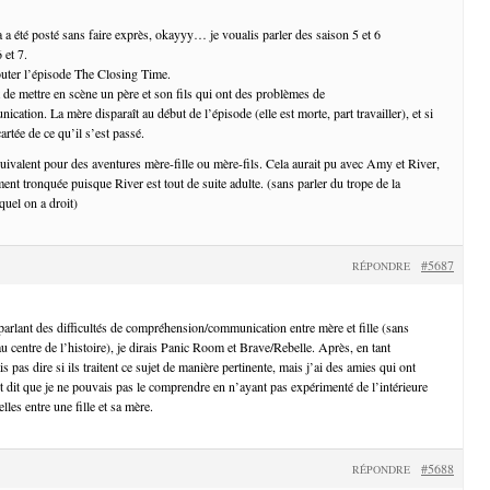
a a été posté sans faire exprès, okayyy… je voualis parler des saison 5 et 6
 et 7.
jouter l’épisode The Closing Time.
t de mettre en scène un père et son fils qui ont des problèmes de
tion. La mère disparaît au début de l’épisode (elle est morte, part travailler), et si
cartée de ce qu’il s’est passé.
quivalent pour des aventures mère-fille ou mère-fils. Cela aurait pu avec Amy et River,
ent tronquée puisque River est tout de suite adulte. (sans parler du trope de la
uel on a droit)
#5687
RÉPONDRE
arlant des difficultés de compréhension/communication entre mère et fille (sans
u centre de l’histoire), je dirais Panic Room et Brave/Rebelle. Après, en tant
 pas dire si ils traitent ce sujet de manière pertinente, mais j’ai des amies qui ont
t dit que je ne pouvais pas le comprendre en n’ayant pas expérimenté de l’intérieure
elles entre une fille et sa mère.
#5688
RÉPONDRE