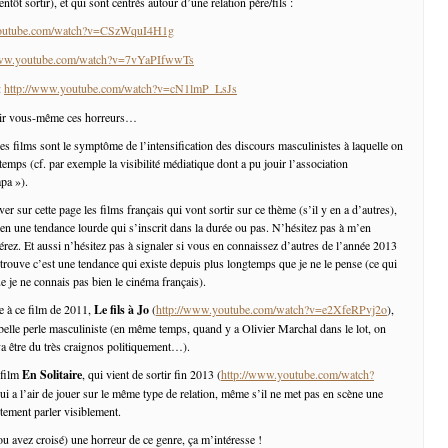
tôt sortir), et qui sont centrés autour d’une relation père/fils :
youtube.com/watch?v=CSzWquI4H1g
www.youtube.com/watch?v=7vYaPIfwwTs
:
http://www.youtube.com/watch?v=cN1lmP_LsJs
rir vous-même ces horreurs…
es films sont le symptôme de l’intensification des discours masculinistes à laquelle on
 temps (cf. par exemple la visibilité médiatique dont a pu jouir l’association
pa »).
ver sur cette page les films français qui vont sortir sur ce thème (s’il y en a d’autres),
bien une tendance lourde qui s’inscrit dans la durée ou pas. N’hésitez pas à m’en
érez. Et aussi n’hésitez pas à signaler si vous en connaissez d’autres de l’année 2013
 trouve c’est une tendance qui existe depuis plus longtemps que je ne le pense (ce qui
ue je ne connais pas bien le cinéma français).
e à ce film de 2011,
Le fils à Jo
(
http://www.youtube.com/watch?v=e2XfeRPvj2o
),
 belle perle masculiniste (en même temps, quand y a Olivier Marchal dans le lot, on
va être du très craignos politiquement…).
 film
En Solitaire
, qui vient de sortir fin 2013 (
http://www.youtube.com/watch?
qui a l’air de jouer sur le même type de relation, même s’il ne met pas en scène une
ictement parler visiblement.
ou avez croisé) une horreur de ce genre, ça m’intéresse !