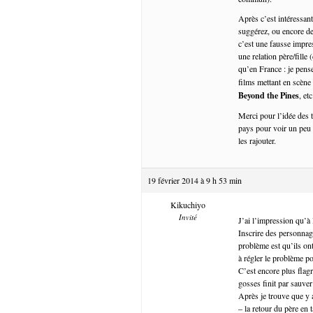
Après c’est intéressan
suggérez, ou encore de 
c’est une fausse impres
une relation père/fille
qu’en France : je pen
films mettant en scène l
Beyond the Pines
, etc
Merci pour l’idée des 
pays pour voir un peu 
les rajouter.
19 février 2014 à 9 h 53 min
Kikuchiyo
Invité
J’ai l’impression qu’à 
Inscrire des personnag
problème est qu’ils ont
à régler le problème p
C’est encore plus flagr
gosses finit par sauve
Après je trouve que y 
– la retour du père en 