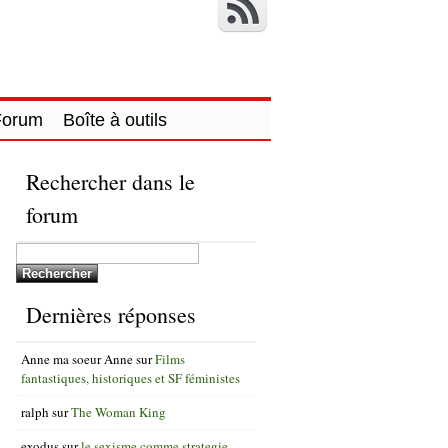
Forum
Boîte à outils
Rechercher dans le
forum
Dernières réponses
Anne ma soeur Anne
sur
Films
fantastiques, historiques et SF féministes
ralph
sur
The Woman King
exodus
sur
le sexisme comme strategie