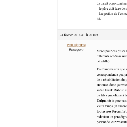
disparait opportunéme
– le père doit faire de
– La gestion de l’éche
lui.
24 février 2014 à 0 h 20 min
Paul Rigouste
Participant
Merci pour ces pistes K
différents schémas narr
père/fille).
J’ai l’impression que le
correspondent à peu pr
de « réhabilitation du 
annonce, donc ça reste
scène Frank Dubosc en 
du fils symbolique à la
Culpa
, où le père va
vieux temps (là encore,
toutes nos forces
, la
redevient un père dign
parlent de leur ressent