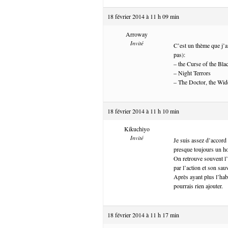
18 février 2014 à 11 h 09 min
Arroway
Invité
C’est un thème que j’a
pas):
– the Curse of the Bla
– Night Terrors
– The Doctor, the Wi
18 février 2014 à 11 h 10 min
Kikuchiyo
Invité
Je suis assez d’accord
presque toujours un 
On retrouve souvent l’i
par l’action et son s
Après ayant plus l’habi
pourrais rien ajouter.
18 février 2014 à 11 h 17 min