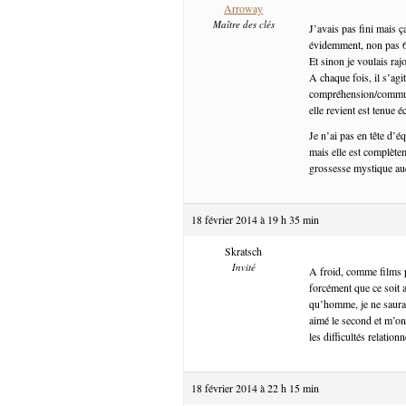
Arroway
Maître des clés
J’avais pas fini mais ç
évidemment, non pas 6
Et sinon je voulais ra
A chaque fois, il s’agi
compréhension/communica
elle revient est tenue é
Je n’ai pas en tête d’é
mais elle est complètem
grossesse mystique auq
18 février 2014 à 19 h 35 min
Skratsch
Invité
A froid, comme films p
forcément que ce soit a
qu’homme, je ne saurais
aimé le second et m’on
les difficultés relationn
18 février 2014 à 22 h 15 min