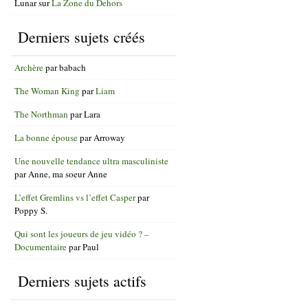
Lunar
sur
La Zone du Dehors
Derniers sujets créés
Archère
par
babach
The Woman King
par
Liam
The Northman
par
Lara
La bonne épouse
par
Arroway
Une nouvelle tendance ultra masculiniste
par
Anne, ma soeur Anne
L’effet Gremlins vs l’effet Casper
par
Poppy S.
Qui sont les joueurs de jeu vidéo ? –
Documentaire
par
Paul
Derniers sujets actifs