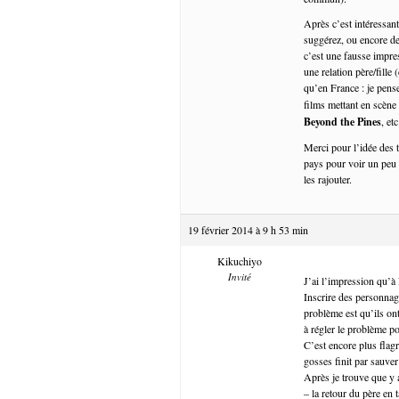
Après c’est intéressan
suggérez, ou encore de 
c’est une fausse impres
une relation père/fille
qu’en France : je pen
films mettant en scène l
Beyond the Pines
, etc
Merci pour l’idée des 
pays pour voir un peu 
les rajouter.
19 février 2014 à 9 h 53 min
Kikuchiyo
Invité
J’ai l’impression qu’à 
Inscrire des personnag
problème est qu’ils ont
à régler le problème p
C’est encore plus flagr
gosses finit par sauve
Après je trouve que y 
– la retour du père en 