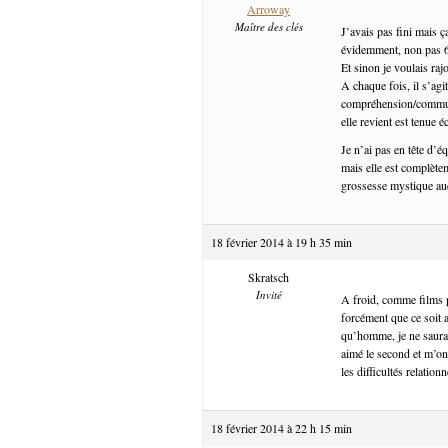
Arroway
Maître des clés
J’avais pas fini mais ç
évidemment, non pas 6
Et sinon je voulais ra
A chaque fois, il s’agi
compréhension/communica
elle revient est tenue é
Je n’ai pas en tête d’é
mais elle est complètem
grossesse mystique auq
18 février 2014 à 19 h 35 min
Skratsch
Invité
A froid, comme films p
forcément que ce soit a
qu’homme, je ne saurais
aimé le second et m’on
les difficultés relationn
18 février 2014 à 22 h 15 min