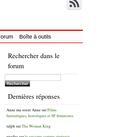
Forum
Boîte à outils
Rechercher dans le
forum
Dernières réponses
Anne ma soeur Anne
sur
Films
fantastiques, historiques et SF féministes
ralph
sur
The Woman King
exodus
sur
le sexisme comme strategie