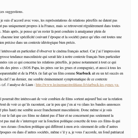
 ces suggestions.
 suis d’accord avec vous, les représentations de relations père/fils ne datent pas
nt pas uniquement propres à la France, mais se retrouvent régulièrement dans toutes
es. Mais après, je pense qu’en rester là peut conduire à amalgamer plein de
 chacune leur spécificité (suivant l’époque et la société) parce qu’elles ont toutes une
ien précise dans un contexte idéologique bien précis.
intéressait en particulier d’observer le cinéma français actuel. Car j’ai l’impression
 grosse tendance masculiniste qui serait liée à notre contexte français bien particulier
nées (en ce qui concerne les relations père/fils, je pense notamment à tout ce qui
its des pères » (SOS Papa, les pères sur les grues et compagnie), et aussi à tous les
oparentalité et de la PMA (le fait qu’un film comme
Starbuck
ait eu un tel succès en
 la clef l’an dernier, me semble éminemment symptomatique de ce contexte
 (cf. l’analyse de Liam :
http://www.lecinemaestpolitique.fr/starbuck-les-genes-ya-
 pourrait être intéressant de voir combien de films sortent aujourd’hui sur la relation
surtout de voir ce qu’ils racontent, car le peu que j’en ai vu (dans les bandes-annonces
rlé plus haut) me semble assez franchement masculiniste. Donc même si je suis
sur le fait que ces films ne datent pas d’hier et ne concernent pas seulement la
est pas mal de s’interroger sur la fonction politique concrète de tous ces films-là qui
 nos écrans (fonction politique qui différent à mon avis sûrement de celle d’autres
 époques ou dans d’autres sociétés, même s’il y a, je vous l’accorde, un fond patriarcal