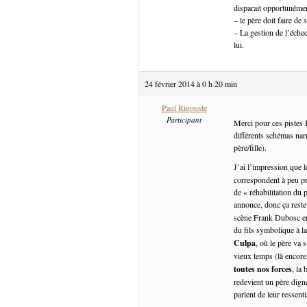
disparait opportunéme
– le père doit faire de
– La gestion de l’éche
lui.
24 février 2014 à 0 h 20 min
Paul Rigouste
Participant
Merci pour ces pistes K
différents schémas narr
père/fille).
J’ai l’impression que le
correspondent à peu pr
de « réhabilitation du 
annonce, donc ça reste
scène Frank Dubosc en 
du fils symbolique à la
Culpa
, où le père va
vieux temps (là encore,
toutes nos forces
, la
redevient un père dign
parlent de leur ressent