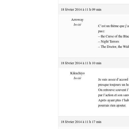
18 février 2014 à 11 h 09 min
Arroway
Invité
C’est un thème que j’a
pas):
– the Curse of the Bla
– Night Terrors
– The Doctor, the Wi
18 février 2014 à 11 h 10 min
Kikuchiyo
Invité
Je suis assez d’accord
presque toujours un 
On retrouve souvent l’i
par l’action et son s
Après ayant plus l’habi
pourrais rien ajouter.
18 février 2014 à 11 h 17 min