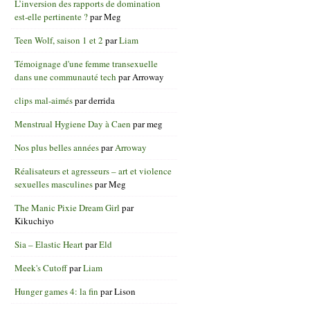
L’inversion des rapports de domination
est-elle pertinente ?
par
Meg
Teen Wolf, saison 1 et 2
par
Liam
Témoignage d'une femme transexuelle
dans une communauté tech
par
Arroway
clips mal-aimés
par
derrida
Menstrual Hygiene Day à Caen
par
meg
Nos plus belles années
par
Arroway
Réalisateurs et agresseurs – art et violence
sexuelles masculines
par
Meg
The Manic Pixie Dream Girl
par
Kikuchiyo
Sia – Elastic Heart
par
Eld
Meek's Cutoff
par
Liam
Hunger games 4: la fin
par
Lison