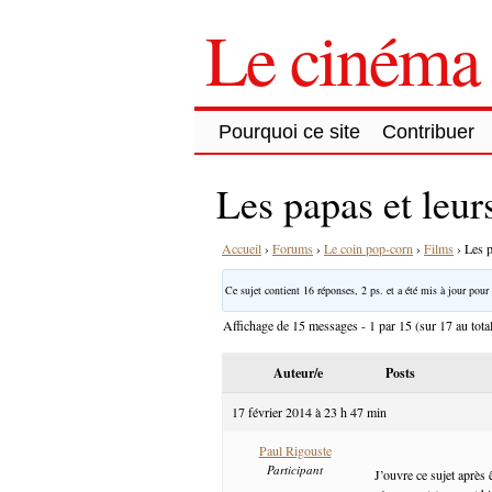
Le cinéma 
Pourquoi ce site
Contribuer
Les papas et leurs
Accueil
›
Forums
›
Le coin pop-corn
›
Films
›
Les p
Ce sujet contient 16 réponses, 2 ps. et a été mis à jour pour 
Affichage de 15 messages - 1 par 15 (sur 17 au tota
Auteur/e
Posts
17 février 2014 à 23 h 47 min
Paul Rigouste
Participant
J’ouvre ce sujet après