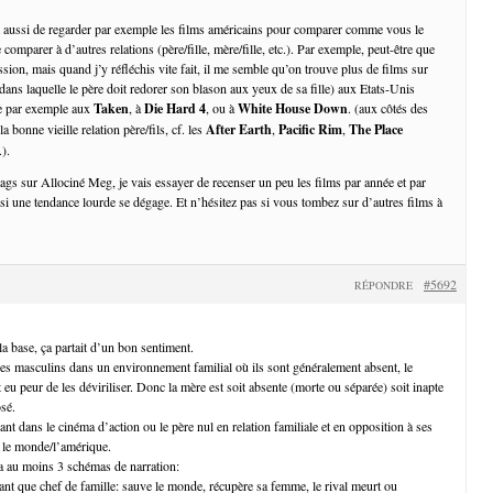
t aussi de regarder par exemple les films américains pour comparer comme vous le
comparer à d’autres relations (père/fille, mère/fille, etc.). Par exemple, peut-être que
sion, mais quand j’y réfléchis vite fait, il me semble qu’on trouve plus de films sur
 (dans laquelle le père doit redorer son blason aux yeux de sa fille) aux Etats-Unis
se par exemple aux
Taken
, à
Die Hard 4
, ou à
White House Down
. (aux côtés des
a bonne vieille relation père/fils, cf. les
After Earth
,
Pacific Rim
,
The Place
.).
tags sur Allociné Meg, je vais essayer de recenser un peu les films par année et par
si une tendance lourde se dégage. Et n’hésitez pas si vous tombez sur d’autres films à
#5692
RÉPONDRE
la base, ça partait d’un bon sentiment.
es masculins dans un environnement familial où ils sont généralement absent, le
 eu peur de les déviriliser. Donc la mère est soit absente (morte ou séparée) soit inapte
osé.
ant dans le cinéma d’action ou le père nul en relation familiale et en opposition à ses
r le monde/l’amérique.
a au moins 3 schémas de narration:
tant que chef de famille: sauve le monde, récupère sa femme, le rival meurt ou