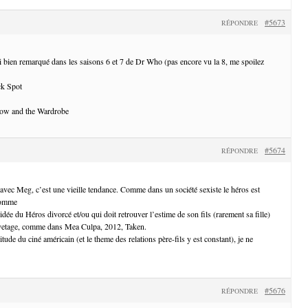
#5673
RÉPONDRE
i bien remarqué dans les saisons 6 et 7 de Dr Who (pas encore vu la 8, me spoilez
ck Spot
dow and the Wardrobe
#5674
RÉPONDRE
 avec Meg, c’est une vieille tendance. Comme dans un société sexiste le héros est
homme
dée du Héros divorcé et/ou qui doit retrouver l’estime de son fils (rarement sa fille)
auvetage, comme dans Mea Culpa, 2012, Taken.
tude du ciné américain (et le theme des relations père-fils y est constant), je ne
#5676
RÉPONDRE