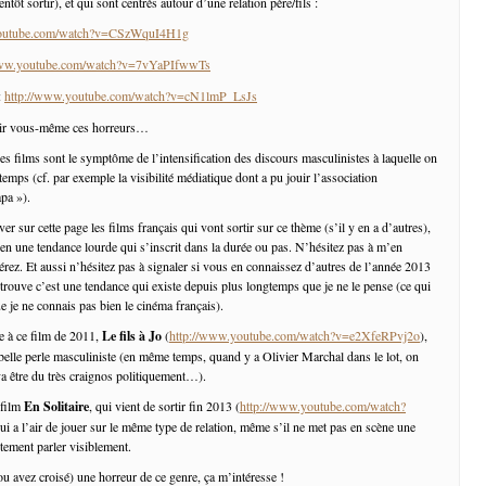
tôt sortir), et qui sont centrés autour d’une relation père/fils :
youtube.com/watch?v=CSzWquI4H1g
www.youtube.com/watch?v=7vYaPIfwwTs
:
http://www.youtube.com/watch?v=cN1lmP_LsJs
rir vous-même ces horreurs…
es films sont le symptôme de l’intensification des discours masculinistes à laquelle on
 temps (cf. par exemple la visibilité médiatique dont a pu jouir l’association
pa »).
ver sur cette page les films français qui vont sortir sur ce thème (s’il y en a d’autres),
bien une tendance lourde qui s’inscrit dans la durée ou pas. N’hésitez pas à m’en
érez. Et aussi n’hésitez pas à signaler si vous en connaissez d’autres de l’année 2013
 trouve c’est une tendance qui existe depuis plus longtemps que je ne le pense (ce qui
ue je ne connais pas bien le cinéma français).
e à ce film de 2011,
Le fils à Jo
(
http://www.youtube.com/watch?v=e2XfeRPvj2o
),
 belle perle masculiniste (en même temps, quand y a Olivier Marchal dans le lot, on
va être du très craignos politiquement…).
 film
En Solitaire
, qui vient de sortir fin 2013 (
http://www.youtube.com/watch?
qui a l’air de jouer sur le même type de relation, même s’il ne met pas en scène une
ictement parler visiblement.
ou avez croisé) une horreur de ce genre, ça m’intéresse !