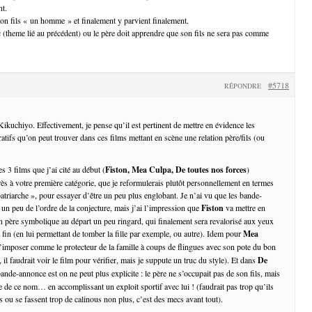
nt.
 son fils « un homme » et finalement y parvient finalement.
c (theme lié au précédent) ou le père doit apprendre que son fils ne sera pas comme
#5718
RÉPONDRE
ikuchiyo. Effectivement, je pense qu’il est pertinent de mettre en évidence les
atifs qu’on peut trouver dans ces films mettant en scène une relation père/fils (ou
s 3 films que j’ai cité au début (
Fiston, Mea Culpa, De toutes nos forces
)
ès à votre première catégorie, que je reformulerais plutôt personnellement en termes
patriarche », pour essayer d’être un peu plus englobant. Je n’ai vu que les bande-
 un peu de l’ordre de la conjecture, mais j’ai l’impression que
Fiston
va mettre en
père symbolique au départ un peu ringard, qui finalement sera revalorisé aux yeux
 fin (en lui permettant de tomber la fille par exemple, ou autre). Idem pour
Mea
 s’imposer comme le protecteur de la famille à coups de flingues avec son pote du bon
 il faudrait voir le film pour vérifier, mais je suppute un truc du style). Et dans
De
 bande-annonce est on ne peut plus explicite : le père ne s’occupait pas de son fils, mais
e de ce nom… en accomplissant un exploit sportif avec lui ! (faudrait pas trop qu’ils
is ou se fassent trop de calinous non plus, c’est des mecs avant tout).