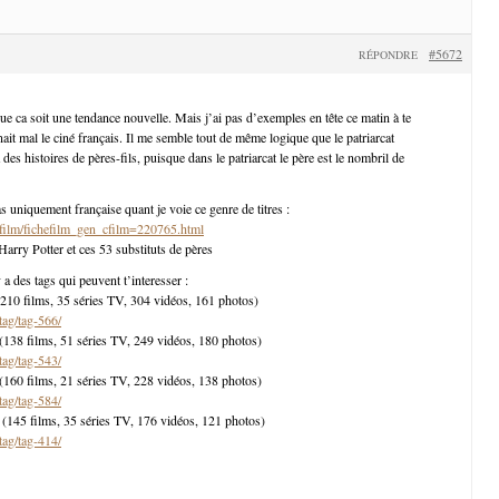
#5672
RÉPONDRE
ue ca soit une tendance nouvelle. Mais j’ai pas d’exemples en tête ce matin à te
nait mal le ciné français. Il me semble tout de même logique que le patriarcat
 des histoires de pères-fils, puisque dans le patriarcat le père est le nombril de
s uniquement française quant je voie ce genre de titres :
r/film/fichefilm_gen_cfilm=220765.html
Harry Potter et ces 53 substituts de pères
y a des tags qui peuvent t’interesser :
– (210 films, 35 séries TV, 304 vidéos, 161 photos)
tag/tag-566/
 – (138 films, 51 séries TV, 249 vidéos, 180 photos)
tag/tag-543/
– (160 films, 21 séries TV, 228 vidéos, 138 photos)
tag/tag-584/
 – (145 films, 35 séries TV, 176 vidéos, 121 photos)
tag/tag-414/