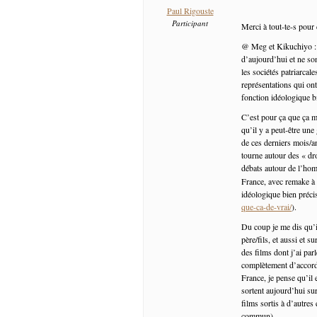
Paul Rigouste
Participant
Merci à tout-te-s pour
@ Meg et Kikuchiyo : je
d’aujourd’hui et ne so
les sociétés patriarcal
représentations qui ont
fonction idéologique b
C’est pour ça que ça m’
qu’il y a peut-être une
de ces derniers mois/an
tourne autour des « dro
débats autour de l’hom
France, avec remake à
idéologique bien précis
que-ca-de-vrai/
).
Du coup je me dis qu’il
père/fils, et aussi et 
des films dont j’ai pa
complètement d’accord 
France, je pense qu’il 
sortent aujourd’hui sur
films sortis à d’autres
commun).