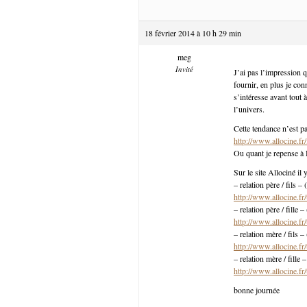
18 février 2014 à 10 h 29 min
meg
Invité
J’ai pas l’impression q
fournir, en plus je con
s’intéresse avant tout à
l’univers.
Cette tendance n’est pa
http://www.allocine.f
Ou quant je repense à 
Sur le site Allociné il 
– relation père / fils 
http://www.allocine.fr/
– relation père / fille
http://www.allocine.fr/
– relation mère / fils 
http://www.allocine.fr/
– relation mère / fille
http://www.allocine.fr/
bonne journée