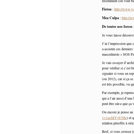
récemment (ou vont bien
Fiston
:
http://www.
Mea Culpa
:
http://
De toutes nos forces
Je vous laisse découv
J’ai l’impression que c
a assistée ces derniers
masculiniste « SOS Pa
Je vais essayer d’archi
pour vérifier si c’est 
signaler si vous en rep
(ou 2012), car si ça se
est très possible, vu q
Par exemple, je repens
qui a l’air aussi d’une
peut être sûr-e que ça 
Ou encore je pense au
v=1qsMYyb70Ic
) et 
relation père/fils à str
Bref, si vous croisez (