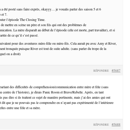
a a été posté sans faire exprès, okayyy… je voualis parler des saison 5 et 6
 et 7.
jouter l’épisode The Closing Time.
t de mettre en scène un père et son fils qui ont des problèmes de
tion. La mère disparaît au début de l’épisode (elle est morte, part travailler), et si
cartée de ce qu’il s’est passé.
quivalent pour des aventures mère-fille ou mère-fils. Cela aurait pu avec Amy et River,
ent tronquée puisque River est tout de suite adulte. (sans parler du trope de la
uel on a droit)
#5687
RÉPONDRE
arlant des difficultés de compréhension/communication entre mère et fille (sans
u centre de l’histoire), je dirais Panic Room et Brave/Rebelle. Après, en tant
 pas dire si ils traitent ce sujet de manière pertinente, mais j’ai des amies qui ont
t dit que je ne pouvais pas le comprendre en n’ayant pas expérimenté de l’intérieure
elles entre une fille et sa mère.
#5688
RÉPONDRE