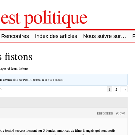
est politique
Rencontres
Index des articles
Nous suivre sur…
 fistons
apas et leurs fistons
la dernière fois par
Paul Rigouste
, le
Il y a 4 années
.
l)
1
2
→
#5670
RÉPONDRE
 être tombé successivement sur 3 bandes annonces de films français qui sont sortis