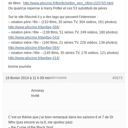
de titres :
http://www.allocine.fr/film/fichefilm_gen_cfilm=220765.html
Ou quant je repense à Harry Potter et ces 53 substituts de pères
Sur le site Allociné il y a des tags qui peuvent t’interesser :
– relation père / fils – (210 films, 35 séries TV, 304 vidéos, 161 photos)
http://www.allocine.fr/tag/tag-566/
– relation père / fille – (138 films, 51 séries TV, 249 vidéos, 180 photos)
http://www.allocine.fr/tag/tag-543/
– relation mère / fils – (160 films, 21 séries TV, 228 vidéos, 138 photos)
http://www.allocine.fr/tag/tag-584/
– relation mère / fille – (145 films, 35 séries TV, 176 vidéos, 121 photos)
http://www.allocine.fr/tag/tag-414/
bonne journée
18 février 2014 à 11 h 09 min
#5673
RÉPONDRE
Arroway
Invité
C’est un thème que j’ai bien remarqué dans les saisons 6 et 7 de Dr
Who (pas encore vu la 8, me spoilez pas):
– the Curse of the Black Spot