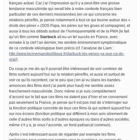
français actuel. Car j’ai l’impression qu’il y a peut-être une grosse
tendance masculiniste qui serait liée à notre contexte français bien
particulier de ces derniers mois/années (en ce qui concerne les
relations père/fils, je pense notamment à tout ce qui tourne autour des «
droits des pères » (SOS Papa, les pères sur les grues et compagnie), et
aussi à tous les débats autour de l’homoparentalité et de la PMA (le fait
qu’un film comme
Starbuck
ait eu un tel succès en France, avec
remake à la clef l’an dernier, me semble éminemment symptomatique
de ce contexte idéologique bien précis (cf. l’analyse de Liam :
http://www.lecinemaestpolitique.fr/starbuck-les-genes-ya-que-ca-de-
vrai/
).
Du coup je me dis qu’il pourrait être intéressant de voir combien de
films sortent aujourd’hui sur la relation père/fils, et aussi et surtout de
voir ce qu’ils racontent, car le peu que j’en ai vu (dans les bandes-
annonces des films dont j’ai parlé plus haut) me semble assez
franchement masculiniste. Donc même si je suis complètement
d’accord sur le fait que ces films ne datent pas d’hier et ne concernent
pas seulement la France, je pense qu’il est pas mal de s’interroger sur
la fonction politique concrète de tous ces films-là qui sortent aujourd’hui
sur nos écrans (fonction politique qui différent à mon avis sûrement de
celle d’autres films sortis à d’autres époques ou dans d’autres sociétés,
même s’il y a, je vous l’accorde, un fond patriarcal commun).
Après c’est intéressant aussi de regarder par exemple les films
américains pour comparer comme vous le suggérez, ou encore de