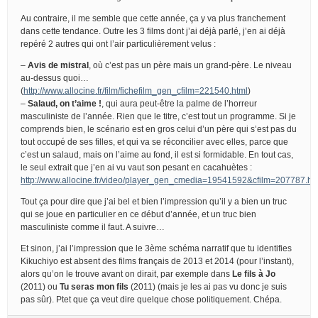
Au contraire, il me semble que cette année, ça y va plus franchement
dans cette tendance. Outre les 3 films dont j’ai déjà parlé, j’en ai déjà
repéré 2 autres qui ont l’air particulièrement velus :
–
Avis de mistral
, où c’est pas un père mais un grand-père. Le niveau
au-dessus quoi…
(
http://www.allocine.fr/film/fichefilm_gen_cfilm=221540.html
)
–
Salaud, on t’aime !
, qui aura peut-être la palme de l’horreur
masculiniste de l’année. Rien que le titre, c’est tout un programme. Si je
comprends bien, le scénario est en gros celui d’un père qui s’est pas du
tout occupé de ses filles, et qui va se réconcilier avec elles, parce que
c’est un salaud, mais on l’aime au fond, il est si formidable. En tout cas,
le seul extrait que j’en ai vu vaut son pesant en cacahuètes :
http://www.allocine.fr/video/player_gen_cmedia=19541592&cfilm=207787.ht
Tout ça pour dire que j’ai bel et bien l’impression qu’il y a bien un truc
qui se joue en particulier en ce début d’année, et un truc bien
masculiniste comme il faut. A suivre…
Et sinon, j’ai l’impression que le 3ème schéma narratif que tu identifies
Kikuchiyo est absent des films français de 2013 et 2014 (pour l’instant),
alors qu’on le trouve avant on dirait, par exemple dans
Le fils à Jo
(2011) ou
Tu seras mon fils
(2011) (mais je les ai pas vu donc je suis
pas sûr). Ptet que ça veut dire quelque chose politiquement. Chépa.