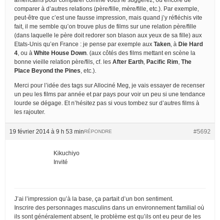
comparer à d’autres relations (père/fille, mère/fille, etc.). Par exemple,
peut-être que c’est une fausse impression, mais quand j’y réfléchis vite
fait, il me semble qu’on trouve plus de films sur une relation père/fille
(dans laquelle le père doit redorer son blason aux yeux de sa fille) aux
Etats-Unis qu’en France : je pense par exemple aux
Taken
, à
Die Hard
4
, ou à
White House Down
. (aux côtés des films mettant en scène la
bonne vieille relation père/fils, cf. les
After Earth
,
Pacific Rim
,
The
Place Beyond the Pines
, etc.).
Merci pour l’idée des tags sur Allociné Meg, je vais essayer de recenser
un peu les films par année et par pays pour voir un peu si une tendance
lourde se dégage. Et n’hésitez pas si vous tombez sur d’autres films à
les rajouter.
19 février 2014 à 9 h 53 min
#5692
RÉPONDRE
Kikuchiyo
Invité
J’ai l’impression qu’à la base, ça partait d’un bon sentiment.
Inscrire des personnages masculins dans un environnement familial où
ils sont généralement absent, le problème est qu’ils ont eu peur de les