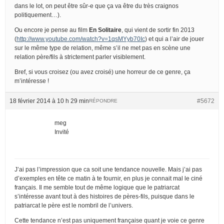
dans le lot, on peut être sûr-e que ça va être du très craignos
politiquement…).
Ou encore je pense au film
En Solitaire
, qui vient de sortir fin 2013
(
http://www.youtube.com/watch?v=1qsMYyb70Ic
) et qui a l’air de jouer
sur le même type de relation, même s’il ne met pas en scène une
relation père/fils à strictement parler visiblement.
Bref, si vous croisez (ou avez croisé) une horreur de ce genre, ça
m’intéresse !
18 février 2014 à 10 h 29 min
#5672
RÉPONDRE
meg
Invité
J’ai pas l’impression que ca soit une tendance nouvelle. Mais j’ai pas
d’exemples en tête ce matin à te fournir, en plus je connait mal le ciné
français. Il me semble tout de même logique que le patriarcat
s’intéresse avant tout à des histoires de pères-fils, puisque dans le
patriarcat le père est le nombril de l’univers.
Cette tendance n’est pas uniquement française quant je voie ce genre