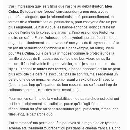
J’ai l’impression que les 3 films que j’ai cité au début (
Fiston, Mea
Culpa, De toutes nos forces
) correspondent à peu près à votre
première catégorie, que je reformulerais plutôt personnellement en
termes de « réhabilitation du patriarche », pour essayer d’être un peu
plus englobant. Je n’ai vu que les bande-annonce, donc ça reste un
peu de l’ordre de la conjecture, mais j’ai l’impression que
Fiston
va
mettre en scène Frank Dubosc en père symbolique au départ un peu
ringard, qui finalement sera revalorisé aux yeux du fils symbolique à la
fin (en lui permettant de tomber la fille par exemple, ou autre). Idem
pour
Mea Culpa
, où le père va s’imposer comme le protecteur de la
famille à coups de flingues avec son pote du bon vieux temps (là
encore, il faudrait voir le film pour vérifier, mais je suppute un truc du
style). Et dans
De toutes nos forces
, la bande-annonce est on ne peut
plus explicite : le père ne s’occupait pas de son fils, mais redevient un
père digne de ce nom… en accomplissant un exploit sportif avec lui !
(faudrait pas trop qu’ils parlent de leur ressentis ou se fassent trop de
calinous non plus, c’est des mecs avant tout).
Pour moi, ce schéma de la « réhabilitation du patriarche » est celui qui
est le plus clairement masculiniste, parce qu’il s’agit là d’une
réhabilitation du père au sens traditionnel (viril, protecteur, tombeur de
filles, etc.), le patriarche quoi.
J’ai commencé ma petite enquête pour voir si le regain de ce type de
schéma était vraiment tout récent ou pas dans le cinéma français. Donc