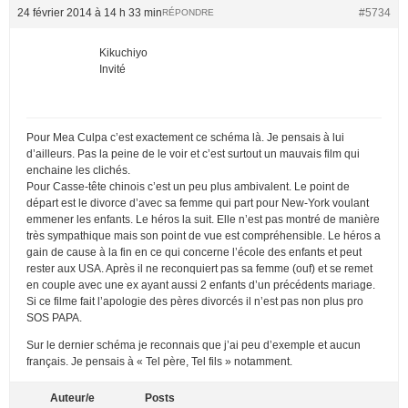
24 février 2014 à 14 h 33 min
#5734
RÉPONDRE
Kikuchiyo
Invité
Pour Mea Culpa c’est exactement ce schéma là. Je pensais à lui
d’ailleurs. Pas la peine de le voir et c’est surtout un mauvais film qui
enchaine les clichés.
Pour Casse-tête chinois c’est un peu plus ambivalent. Le point de
départ est le divorce d’avec sa femme qui part pour New-York voulant
emmener les enfants. Le héros la suit. Elle n’est pas montré de manière
très sympathique mais son point de vue est compréhensible. Le héros a
gain de cause à la fin en ce qui concerne l’école des enfants et peut
rester aux USA. Après il ne reconquiert pas sa femme (ouf) et se remet
en couple avec une ex ayant aussi 2 enfants d’un précédents mariage.
Si ce filme fait l’apologie des pères divorcés il n’est pas non plus pro
SOS PAPA.
Sur le dernier schéma je reconnais que j’ai peu d’exemple et aucun
français. Je pensais à « Tel père, Tel fils » notamment.
Auteur/e
Posts