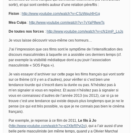
sortir), et qui sont centrés autour d’une relation père/fils :
Fiston
:
http://www.youtube.com/watch?v=CSzWquI4H1g
Mea Culpa
:
http://www.youtube.com/watch?v=7vYaPIfwwTs
De toutes nos forces
:
http://www.youtube.com/watch?v=cN1lmP_LsJs
Je vous laisse découvrir vous-même ces horreurs…
J’ai l’impression que ces films sont le symptôme de l’intensification des
discours masculinistes à laquelle on a assistée ces derniers temps (cf.
par exemple la visibilité médiatique dont a pu jouir l’association
masculiniste « SOS Papa »).
Je vais essayer d’archiver sur cette page les films français qui vont sortir
sur ce thème (s’il y en a d’autres), pour vérifier si c’est bien une
tendance lourde qui s’inscrit dans la durée ou pas. N’hésitez pas à
m’en signaler si vous en repérez. Et aussi n’hésitez pas à signaler si
vous en connaissez d’autres de l’année 2013 (ou 2012), car si ça se
trouve c’est une tendance qui existe depuis plus longtemps que je ne le
pense (ce qui est très possible, vu que je ne connais pas bien le cinéma
français).
Par exemple, je repense à ce film de 2011,
Le fils à Jo
(
http://www.youtube.com/watch?v=e2XfeRPvj2o
), qui a l’air aussi d’une
belle perle masculiniste (en même temps, quand y a Olivier Marchal