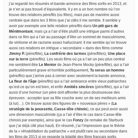
j’ai regardé les résumés et bande-annonce des films sortis en 2013, et
je n’en ai pas trouvé d’équivalents. Il y en a un bon nombre où l’on
trouve des relations père/fils (ou filles), mais pas de manière aussi
centrale que dans les 3 films que j’ai cités il me semble. Il semble y
avoir par exemple une telle relation père/fils dans
Un ptit gars de
Ménilmontant
, mais ça a l’air d’être plutôt une intrigue parmi d’autres
dans ce film qui a l’air au passage d’être un sommet de masculinisme,
de virilisme et de racisme assez hallucinant. Il me semble qu’on trouve
aussi ces relations en intrigue « secondaire » dans des films comme
Jimmy P.
(père/fille),
La confrérie des larmes
(père/filles),
Une place
sur la terre
(père/fils). Les seuls films où ça a l’air un peu plus central
me semblent être
Le Mentor
de Jean-Pierre Mocky (père/fille), qui a l’air
particulièrement grave et horrible politiquement,
Tu seras un homme
(père/fils) que j’arrive pas à cerner avec seulement la bande annonce,
La fleur de l’âge
(père/fils) qui a l’air ambiance entre vieux patriarches
qu’est-ce qu’on est bien, et enfin
Amitiés sincères
(père/fille), qui a l’air
aussi d’une horreur (un père doit affronter la plus douloureuse des
épreuves : accepter que sa fille couche avec un de ses meilleurs amis
(à lui)…). On trouve aussi des figures de « nouveaux pères » (
La
stratégie de la poussette, Casse-tête chinois
), ce qui peut avoir aussi
une dimension masculiniste (ça a l’air d’être le cas dans Casse-tête
chinois par exemple), ainsi que le cas
Fonzy
(le remake de Starbuck
que j’ai déjà cité plus haut). En résumé, j’ai l’impression que le thème
de la « réhabilitation du patriarche » est plutôt rare ou secondaire dans
les films de 2013 si on regarde la totalité des films français sortis.