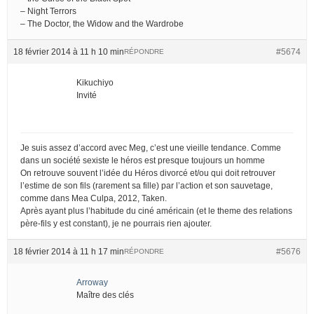
– Night Terrors
– The Doctor, the Widow and the Wardrobe
18 février 2014 à 11 h 10 min
#5674
RÉPONDRE
Kikuchiyo
Invité
Je suis assez d’accord avec Meg, c’est une vieille tendance. Comme
dans un société sexiste le héros est presque toujours un homme
On retrouve souvent l’idée du Héros divorcé et/ou qui doit retrouver
l’estime de son fils (rarement sa fille) par l’action et son sauvetage,
comme dans Mea Culpa, 2012, Taken.
Après ayant plus l’habitude du ciné américain (et le theme des relations
père-fils y est constant), je ne pourrais rien ajouter.
18 février 2014 à 11 h 17 min
#5676
RÉPONDRE
Arroway
Maître des clés