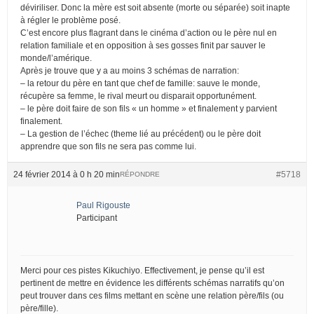
déviriliser. Donc la mère est soit absente (morte ou séparée) soit inapte
à régler le problème posé.
C’est encore plus flagrant dans le cinéma d’action ou le père nul en
relation familiale et en opposition à ses gosses finit par sauver le
monde/l’amérique.
Après je trouve que y a au moins 3 schémas de narration:
– la retour du père en tant que chef de famille: sauve le monde,
récupère sa femme, le rival meurt ou disparait opportunément.
– le père doit faire de son fils « un homme » et finalement y parvient
finalement.
– La gestion de l’échec (theme lié au précédent) ou le père doit
apprendre que son fils ne sera pas comme lui.
24 février 2014 à 0 h 20 min
#5718
RÉPONDRE
Paul Rigouste
Participant
Merci pour ces pistes Kikuchiyo. Effectivement, je pense qu’il est
pertinent de mettre en évidence les différents schémas narratifs qu’on
peut trouver dans ces films mettant en scène une relation père/fils (ou
père/fille).