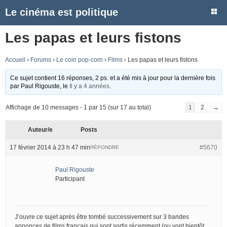
Le cinéma est politique
Les papas et leurs fistons
Accueil
›
Forums
›
Le coin pop-corn
›
Films
›
Les papas et leurs fistons
Ce sujet contient 16 réponses, 2 ps. et a été mis à jour pour la dernière fois
par
Paul Rigouste
, le
Il y a 4 années
.
Affichage de 10 messages - 1 par 15 (sur 17 au total)
1
2
→
Auteur/e
Posts
17 février 2014 à 23 h 47 min
#5670
RÉPONDRE
Paul Rigouste
Participant
J’ouvre ce sujet après être tombé successivement sur 3 bandes
annonces de films français qui sont sortis récemment (ou vont bientôt