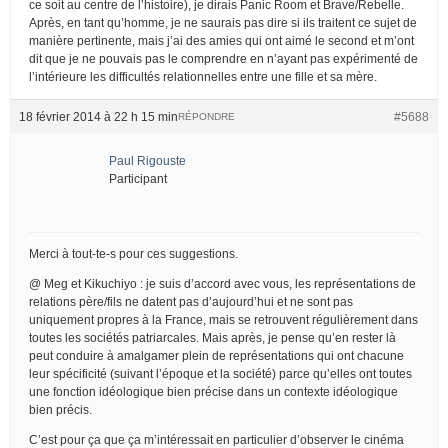
ce soit au centre de l’histoire), je dirais Panic Room et Brave/Rebelle.
Après, en tant qu’homme, je ne saurais pas dire si ils traitent ce sujet de
manière pertinente, mais j’ai des amies qui ont aimé le second et m’ont
dit que je ne pouvais pas le comprendre en n’ayant pas expérimenté de
l’intérieure les difficultés relationnelles entre une fille et sa mère.
18 février 2014 à 22 h 15 min
#5688
RÉPONDRE
Paul Rigouste
Participant
Merci à tout-te-s pour ces suggestions.
@ Meg et Kikuchiyo : je suis d’accord avec vous, les représentations de
relations père/fils ne datent pas d’aujourd’hui et ne sont pas
uniquement propres à la France, mais se retrouvent régulièrement dans
toutes les sociétés patriarcales. Mais après, je pense qu’en rester là
peut conduire à amalgamer plein de représentations qui ont chacune
leur spécificité (suivant l’époque et la société) parce qu’elles ont toutes
une fonction idéologique bien précise dans un contexte idéologique
bien précis.
C’est pour ça que ça m’intéressait en particulier d’observer le cinéma