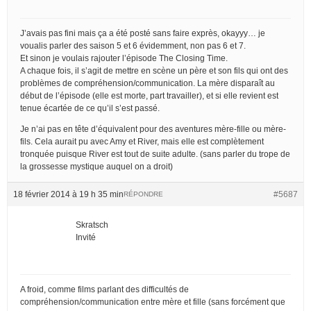
J’avais pas fini mais ça a été posté sans faire exprès, okayyy… je
voualis parler des saison 5 et 6 évidemment, non pas 6 et 7.
Et sinon je voulais rajouter l’épisode The Closing Time.
A chaque fois, il s’agit de mettre en scène un père et son fils qui ont des
problèmes de compréhension/communication. La mère disparaît au
début de l’épisode (elle est morte, part travailler), et si elle revient est
tenue écartée de ce qu’il s’est passé.
Je n’ai pas en tête d’équivalent pour des aventures mère-fille ou mère-
fils. Cela aurait pu avec Amy et River, mais elle est complètement
tronquée puisque River est tout de suite adulte. (sans parler du trope de
la grossesse mystique auquel on a droit)
18 février 2014 à 19 h 35 min
#5687
RÉPONDRE
Skratsch
Invité
A froid, comme films parlant des difficultés de
compréhension/communication entre mère et fille (sans forcément que