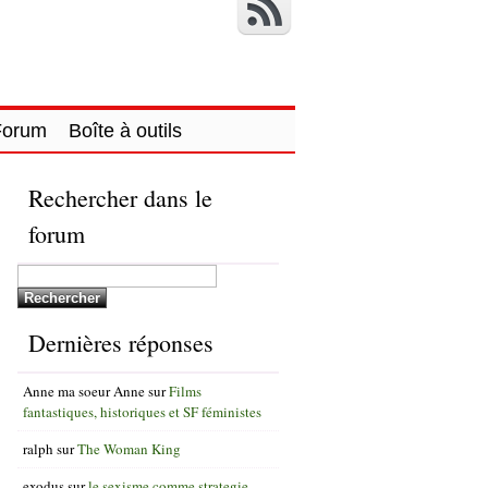
Forum
Boîte à outils
Rechercher dans le
forum
Dernières réponses
Anne ma soeur Anne
sur
Films
fantastiques, historiques et SF féministes
ralph
sur
The Woman King
exodus
sur
le sexisme comme strategie