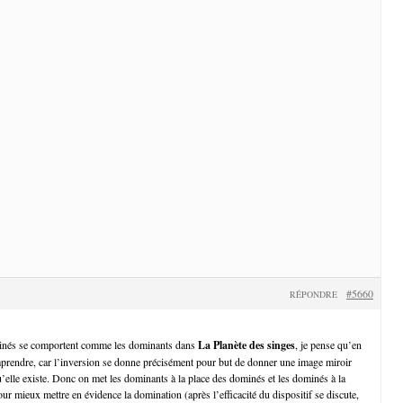
#5660
RÉPONDRE
ominés se comportent comme les dominants dans
La Planète des singes
, je pense qu’en
prendre, car l’inversion se donne précisément pour but de donner une image miroir
u’elle existe. Donc on met les dominants à la place des dominés et les dominés à la
r mieux mettre en évidence la domination (après l’efficacité du dispositif se discute,