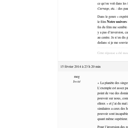
ce qu’on voit dans les
Carnage
, etc. : des 
Dans le genre « expéri
le film
Notre univers 
fin du film me semble 
y a pas d’inversion, ca
au centre. Je n’en dis p
dedans si je me souvie
Cette réponse a été mod
15 février 2014 à 23 h 20 min
meg
Invité
« La planète des singes
L’exemple est assez par
point de vue des domina
pouvoir sur nous, com
elleux » et j’ai du mal
similaires a ceux des 
pouvoir sont incapable
quant même supérieur.
Pour l’inversion des g