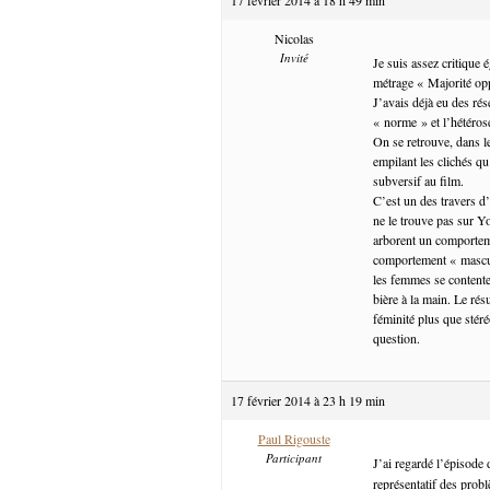
Nicolas
Invité
Je suis assez critique 
métrage « Majorité o
J’avais déjà eu des ré
« norme » et l’hétéro
On se retrouve, dans l
empilant les clichés q
subversif au film.
C’est un des travers d
ne le trouve pas sur Y
arborent un comportem
comportement « masculi
les femmes se contente
bière à la main. Le rés
féminité plus que stér
question.
17 février 2014 à 23 h 19 min
Paul Rigouste
Participant
J’ai regardé l’épisode
représentatif des probl