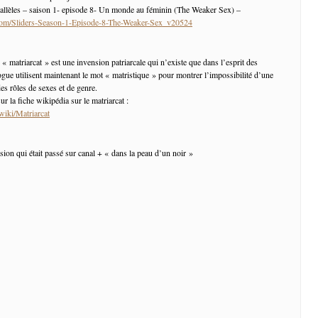
rallèles – saison 1- episode 8- Un monde au féminin (The Weaker Sex) –
g.com/Sliders-Season-1-Episode-8-The-Weaker-Sex_v20524
 « matriarcat » est une invension patriarcale qui n’existe que dans l’esprit des
gue utilisent maintenant le mot « matristique » pour montrer l’impossibilité d’une
es rôles de sexes et de genre.
ur la fiche wikipédia sur le matriarcat :
/wiki/Matriarcat
sion qui était passé sur canal + « dans la peau d’un noir »