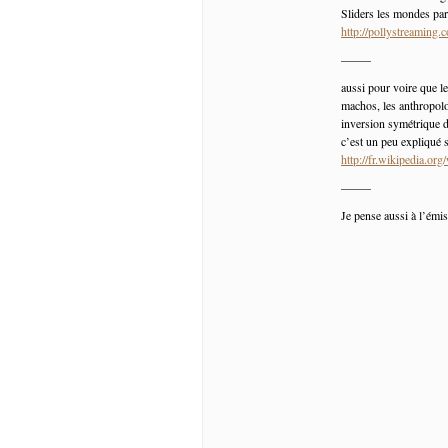
Sliders les mondes pa
http://pollystreamin
——–
aussi pour voire que le
machos, les anthropolo
inversion symétrique d
c’est un peu expliqué s
http://fr.wikipedia.org
——–
Je pense aussi à l’émis