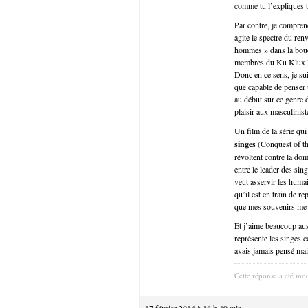
comme tu l’expliques tr
Par contre, je compren
agite le spectre du ren
hommes » dans la bouch
membres du Ku Klux Kl
Donc en ce sens, je su
que capable de penser u
au début sur ce genre d
plaisir aux masculinist
Un film de la série qui
singes
(Conquest of th
révoltent contre la dom
entre le leader des sin
veut asservir les humai
qu’il est en train de r
que mes souvenirs me tr
Et j’aime beaucoup auss
représente les singes 
avais jamais pensé mais
Cette réponse a été mod
17 février 2014 à 18 h 49 min