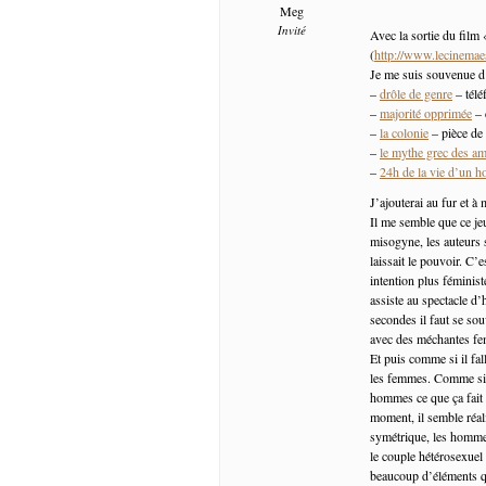
Meg
Invité
Avec la sortie du film 
(
http://www.lecinemaes
Je me suis souvenue d
–
drôle de genre
– télé
–
majorité opprimée
– 
–
la colonie
– pièce de
–
le mythe grec des a
–
24h de la vie d’un 
J’ajouterai au fur et à
Il me semble que ce jeu
misogyne, les auteurs 
laissait le pouvoir. C
intention plus féminist
assiste au spectacle d
secondes il faut se so
avec des méchantes fem
Et puis comme si il fa
les femmes. Comme si c’
hommes ce que ça fait 
moment, il semble réal
symétrique, les hommes
le couple hétérosexuel 
beaucoup d’éléments q