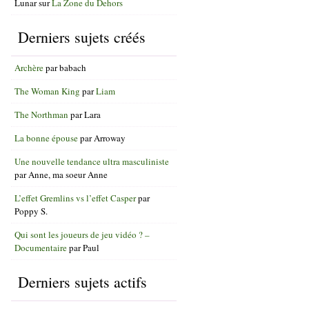
Lunar
sur
La Zone du Dehors
Derniers sujets créés
Archère
par
babach
The Woman King
par
Liam
The Northman
par
Lara
La bonne épouse
par
Arroway
Une nouvelle tendance ultra masculiniste
par
Anne, ma soeur Anne
L’effet Gremlins vs l’effet Casper
par
Poppy S.
Qui sont les joueurs de jeu vidéo ? –
Documentaire
par
Paul
Derniers sujets actifs