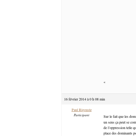
«
16 février 2014 à 0 h 08 min
Paul Rigouste
Participant
Sur le fait que les d
un sens ça peut se com
de l’oppression telle q
place des dominants pou