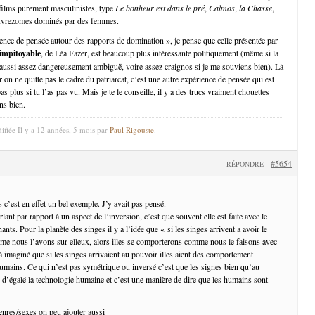
 films purement masculinistes, type
Le bonheur est dans le pré
,
Calmos
,
la Chasse
,
pauvrezomes dominés par des femmes.
ence de pensée autour des rapports de domination », je pense que celle présentée par
impitoyable
, de Léa Fazer, est beaucoup plus intéressante politiquement (même si la
aussi assez dangereusement ambiguë, voire assez craignos si je me souviens bien). Là
r on ne quitte pas le cadre du patriarcat, c’est une autre expérience de pensée qui est
as plus si tu l’as pas vu. Mais je te le conseille, il y a des trucs vraiment chouettes
ns bien.
ifiée Il y a 12 années, 5 mois par
Paul Rigouste
.
#5654
RÉPONDRE
 c’est en effet un bel exemple. J’y avait pas pensé.
lant par rapport à un aspect de l’inversion, c’est que souvent elle est faite avec le
nts. Pour la planète des singes il y a l’idée que « si les singes arrivent a avoir le
me nous l’avons sur elleux, alors illes se comporterons comme nous le faisons avec
 à imaginé que si les singes arrivaient au pouvoir illes aient des comportement
humains. Ce qui n’est pas symétrique ou inversé c’est que les signes bien qu’au
 d’égalé la technologie humaine et c’est une manière de dire que les humains sont
enres/sexes on peu ajouter aussi