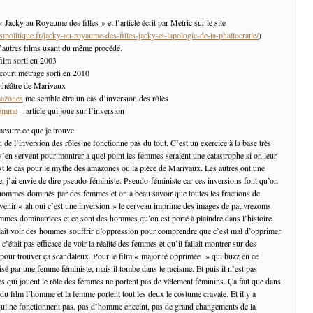
« Jacky au Royaume des filles » et l’article écrit par Metric sur le site
tpolitique.fr/jacky-au-royaume-des-filles-jacky-et-lapologie-de-la-phallocratie/
)
’autres films usant du même procédé.
film sorti en 2003
court métrage sorti en 2010
 théâtre de Marivaux
mazones
me semble être un cas d’inversion des rôles
homme
– article qui joue sur l’inversion
 mesure ce que je trouve
 de l’inversion des rôles ne fonctionne pas du tout. C’est un exercice à la base très
s’en servent pour montrer à quel point les femmes seraient une catastrophe si on leur
’est le cas pour le mythe des amazones ou la pièce de Marivaux. Les autres ont une
e, j’ai envie de dire pseudo-féministe. Pseudo-féministe car ces inversions font qu’on
’hommes dominés par des femmes et on a beau savoir que toutes les fractions de
uvenir « ah oui c’est une inversion » le cerveau imprime des images de pauvrezoms
mes dominatrices et ce sont des hommes qu’on est porté à plaindre dans l’histoire.
llait voir des hommes souffrir d’oppression pour comprendre que c’est mal d’opprimer
était pas efficace de voir la réalité des femmes et qu’il fallait montrer sur des
pour trouver ça scandaleux. Pour le film « majorité opprimée » qui buzz en ce
isé par une femme féministe, mais il tombe dans le racisme. Et puis il n’est pas
 qui jouent le rôle des femmes ne portent pas de vêtement féminins. Ça fait que dans
du film l’homme et la femme portent tout les deux le costume cravate. Et il y a
ui ne fonctionnent pas, pas d’homme enceint, pas de grand changements de la