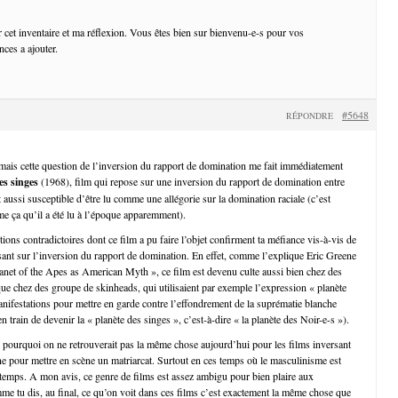
r cet inventaire et ma réflexion. Vous êtes bien sur bienvenu-e-s pour vos
ces a ajouter.
#5648
RÉPONDRE
, mais cette question de l’inversion du rapport de domination me fait immédiatement
es singes
(1968), film qui repose sur une inversion du rapport de domination entre
aussi susceptible d’être lu comme une allégorie sur la domination raciale (c’est
me ça qu’il a été lu à l’époque apparemment).
tions contradictoires dont ce film a pu faire l’objet confirment ta méfiance vis-à-vis de
sant sur l’inversion du rapport de domination. En effet, comme l’explique Eric Greene
net of the Apes as American Myth », ce film est devenu culte aussi bien chez des
 que chez des groupe de skinheads, qui utilisaient par exemple l’expression « planète
anifestations pour mettre en garde contre l’effondrement de la suprématie blanche
 en train de devenir la « planète des singes », c’est-à-dire « la planète des Noir-e-s »).
 pourquoi on ne retrouverait pas la même chose aujourd’hui pour les films inversant
e pour mettre en scène un matriarcat. Surtout en ces temps où le masculinisme est
 temps. A mon avis, ce genre de films est assez ambigu pour bien plaire aux
me tu dis, au final, ce qu’on voit dans ces films c’est exactement la même chose que