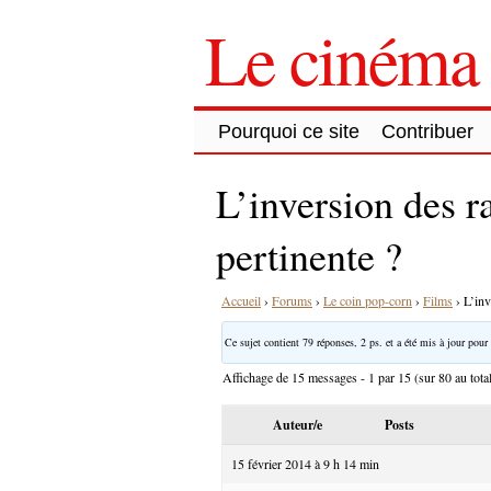
Le cinéma 
Pourquoi ce site
Contribuer
L’inversion des r
pertinente ?
Accueil
›
Forums
›
Le coin pop-corn
›
Films
›
L’inv
Ce sujet contient 79 réponses, 2 ps. et a été mis à jour pour 
Affichage de 15 messages - 1 par 15 (sur 80 au tota
Auteur/e
Posts
15 février 2014 à 9 h 14 min