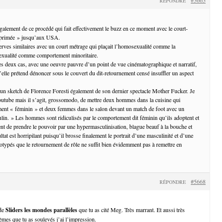
RÉPONDRE
également de ce procédé qui fait effectivement le buzz en ce moment avec le court-
pprimée » jusqu’aux USA.
serves similaires avec un court métrage qui plaçait l’homosexualité comme la
sexualité comme comportement minoritaire.
es deux cas, avec une oeuvre pauvre d’un point de vue cinématographique et narratif,
u’elle prétend dénoncer sous le couvert du dit-retournement censé insuffler un aspect
’un sketch de Florence Foresti également de son dernier spectacle Mother Fucker. Je
outube mais il s’agit, grossomodo, de mettre deux hommes dans la cuisine qui
ent « féminin » et deux femmes dans le salon devant un match de foot avec un
n. » Les hommes sont ridiculisés par le comportement dit féminin qu’ils adoptent et
nt de prendre le pouvoir par une hypermasculinisation, blague beauf à la bouche et
ultat est horripilant puisqu’il brosse finalement le portrait d’une masculinité et d’une
éotypés que le retournement de rôle ne suffit bien évidemment pas à remettre en
#5668
RÉPONDRE
 de
Sliders les mondes parallèles
que tu as cité Meg. Très marrant. Et aussi très
èmes que tu as soulevés j’ai l’impression.