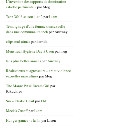
L’inversion des rapports de domination
est-elle pertinente ?
par
Meg
Teen Wolf, saison 1 et 2
par
Liam
Témoignage d'une femme transexuelle
dans une communauté tech
par
Arroway
clips mal-aimés
par
derrida
Menstrual Hygiene Day à Caen
par
meg
Nos plus belles années
par
Arroway
Réalisateurs et agresseurs – art et violence
sexuelles masculines
par
Meg
The Manic Pixie Dream Girl
par
Kikuchiyo
Sia – Elastic Heart
par
Eld
Meek's Cutoff
par
Liam
Hunger games 4: la fin
par
Lison