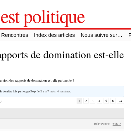
est politique
Rencontres
Index des articles
Nous suivre sur…
apports de domination est-elle
ersion des rapports de domination est-elle pertinente ?
la dernière fois par
ioqgexlbkp
, le
Il y a 7 mois, 4 semaines
.
l)
1
2
3
4
5
6
→
#5635
RÉPONDRE