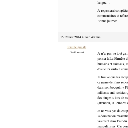
langue…
Je repasserai compléte
commentaires et référen
Bonne journée
15 février 2014 à 14 h 40 min
Paul Rigouste
Participant
Je n’ai pas vu tout ça
penser à
La Planète d
humains et animaux, et 
d’ailleurs surtout com
Je trouve que les récep
ce genre de films repo
dans son bouquin « Pla
militants anti-racistes
des singes » lors de m
(attention, la Terre est
Je ne vois pas du coup
la domination masculin
vraiment dans l’air du
masculinistes. Car com