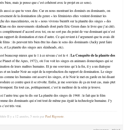
ès bien, mais je pense que c’est cohérent avec le projet en ce sens).
ds aussi ce que tu veux dire. Car en nous montrant les dominés en dominants, on
versement de la domination (du genre « les féministes elles veulent dominer les
e des masculinistes, ou le « nous vivrons bientôt sur la planète des singes » des
an ou des mouvements skinheads dont parle Eric Green dans le livre que j’ai cité).
is complètement d’accord avec toi, on ne sort pas du point de vue dominant qui n’est
n rapport de domination et rien d’autre. Ce qui revient à l’argument que tu avais dit
e films : ils peuvent très bien être lus dans le sens des dominants (Jacky peut faire
es, et La planète des singes aux skinheads, etc).
 est beaucoup mieux que le 1 à ce niveau c’est le 4 :
La Conquête de la planète des
e Planet of the Apes, 1972), où l’on voit les singes en animaux domestiques qui se
ination de leurs maîtres humains. Et je me souviens qu’à la fin, il y a un dialogue
ges et un leader Noir au sujet de la reproduction du rapport de domination. Le singe
ns comme les humains ont asservi les singes, et le Noir le met en garde en lui disant
eproduire ce contre quoi il se révolte. Enfin, je me souviens de ça en tout cas, mais ptet
ompent. En tout cas, politiquement, c’est le meilleur de la série je trouve.
i l’autre truc que tu dis sur La planète des singes de 1968 : le fait que le film
comme des dominants qui n’ont tout de même pas égalé la technologie humaine. J’y
 c’est très vrai.
ifiée Il y a 12 années, 5 mois par
Paul Rigouste
.
#5665