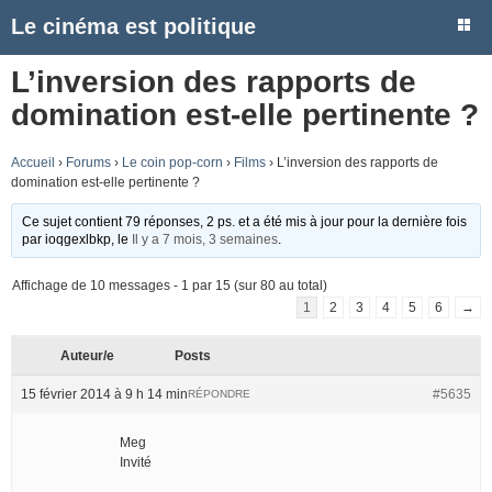
Le cinéma est politique
L’inversion des rapports de
domination est-elle pertinente ?
Accueil
›
Forums
›
Le coin pop-corn
›
Films
›
L’inversion des rapports de
domination est-elle pertinente ?
Ce sujet contient 79 réponses, 2 ps. et a été mis à jour pour la dernière fois
par
ioqgexlbkp
, le
Il y a 7 mois, 3 semaines
.
Affichage de 10 messages - 1 par 15 (sur 80 au total)
1
2
3
4
5
6
→
Auteur/e
Posts
15 février 2014 à 9 h 14 min
#5635
RÉPONDRE
Meg
Invité