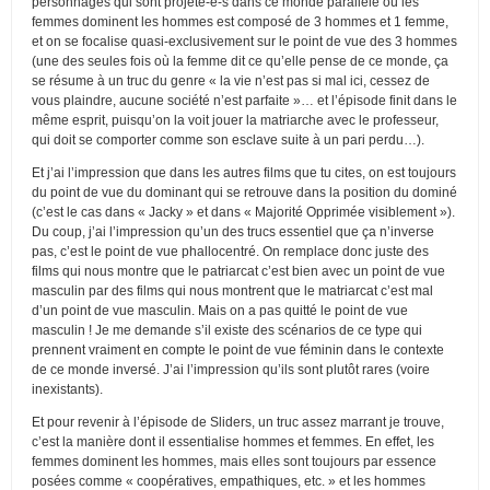
personnages qui sont projeté-e-s dans ce monde parallèle où les
femmes dominent les hommes est composé de 3 hommes et 1 femme,
et on se focalise quasi-exclusivement sur le point de vue des 3 hommes
(une des seules fois où la femme dit ce qu’elle pense de ce monde, ça
se résume à un truc du genre « la vie n’est pas si mal ici, cessez de
vous plaindre, aucune société n’est parfaite »… et l’épisode finit dans le
même esprit, puisqu’on la voit jouer la matriarche avec le professeur,
qui doit se comporter comme son esclave suite à un pari perdu…).
Et j’ai l’impression que dans les autres films que tu cites, on est toujours
du point de vue du dominant qui se retrouve dans la position du dominé
(c’est le cas dans « Jacky » et dans « Majorité Opprimée visiblement »).
Du coup, j’ai l’impression qu’un des trucs essentiel que ça n’inverse
pas, c’est le point de vue phallocentré. On remplace donc juste des
films qui nous montre que le patriarcat c’est bien avec un point de vue
masculin par des films qui nous montrent que le matriarcat c’est mal
d’un point de vue masculin. Mais on a pas quitté le point de vue
masculin ! Je me demande s’il existe des scénarios de ce type qui
prennent vraiment en compte le point de vue féminin dans le contexte
de ce monde inversé. J’ai l’impression qu’ils sont plutôt rares (voire
inexistants).
Et pour revenir à l’épisode de Sliders, un truc assez marrant je trouve,
c’est la manière dont il essentialise hommes et femmes. En effet, les
femmes dominent les hommes, mais elles sont toujours par essence
posées comme « coopératives, empathiques, etc. » et les hommes