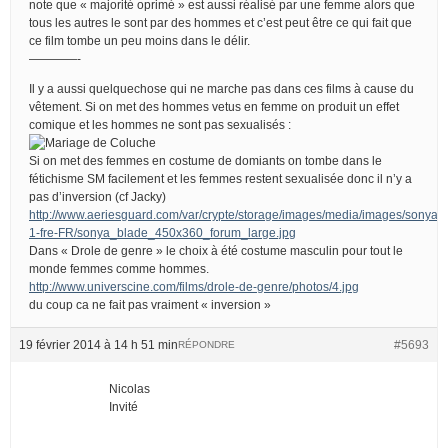
note que « majorité oprimé » est aussi réalisé par une femme alors que
tous les autres le sont par des hommes et c’est peut être ce qui fait que
ce film tombe un peu moins dans le délir.
————-
Il y a aussi quelquechose qui ne marche pas dans ces films à cause du
vêtement. Si on met des hommes vetus en femme on produit un effet
comique et les hommes ne sont pas sexualisés :
Si on met des femmes en costume de domiants on tombe dans le
fétichisme SM facilement et les femmes restent sexualisée donc il n’y a
pas d’inversion (cf Jacky)
http://www.aeriesguard.com/var/crypte/storage/images/media/images/sony
1-fre-FR/sonya_blade_450x360_forum_large.jpg
Dans « Drole de genre » le choix à été costume masculin pour tout le
monde femmes comme hommes.
http://www.universcine.com/films/drole-de-genre/photos/4.jpg
du coup ca ne fait pas vraiment « inversion »
19 février 2014 à 14 h 51 min
#5693
RÉPONDRE
Nicolas
Invité