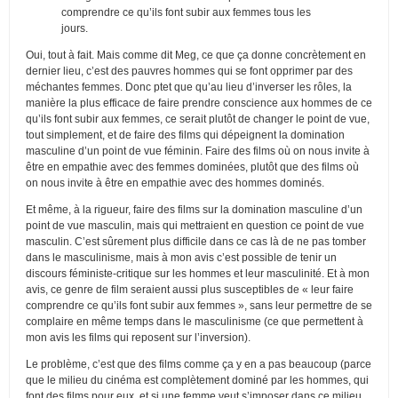
comprendre ce qu’ils font subir aux femmes tous les
jours.
Oui, tout à fait. Mais comme dit Meg, ce que ça donne concrètement en
dernier lieu, c’est des pauvres hommes qui se font opprimer par des
méchantes femmes. Donc ptet que qu’au lieu d’inverser les rôles, la
manière la plus efficace de faire prendre conscience aux hommes de ce
qu’ils font subir aux femmes, ce serait plutôt de changer le point de vue,
tout simplement, et de faire des films qui dépeignent la domination
masculine d’un point de vue féminin. Faire des films où on nous invite à
être en empathie avec des femmes dominées, plutôt que des films où
on nous invite à être en empathie avec des hommes dominés.
Et même, à la rigueur, faire des films sur la domination masculine d’un
point de vue masculin, mais qui mettraient en question ce point de vue
masculin. C’est sûrement plus difficile dans ce cas là de ne pas tomber
dans le masculinisme, mais à mon avis c’est possible de tenir un
discours féministe-critique sur les hommes et leur masculinité. Et à mon
avis, ce genre de film seraient aussi plus susceptibles de « leur faire
comprendre ce qu’ils font subir aux femmes », sans leur permettre de se
complaire en même temps dans le masculinisme (ce que permettent à
mon avis les films qui reposent sur l’inversion).
Le problème, c’est que des films comme ça y en a pas beaucoup (parce
que le milieu du cinéma est complètement dominé par les hommes, qui
font des films pour eux, et si une femme veut s’imposer dans ce milieu,