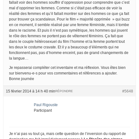
fallait voir des hommes souffrir d’oppression pour comprendre que c’est
mal d’opprimer les femmes. Comme si c’était pas efficace de voir la
réalité des femmes et qu’il fallait montrer sur des hommes ce que ça fait
pour trouver ça scandaleux. Pour le film « majorité opprimée » qui buzz
en ce moment, il semble réalisé par une femme féministe, mais il tombe
dans le racisme. Et puis il n’est pas symétrique, les hommes qui jouent
le rôle des femmes ne portent pas de vêtement féminins. Ça fait que
dans le couple hétérosexuel du film l’homme et la femme portent tout
les deux le costume cravate. Et il y a beaucoup d’éléments qui ne
fonctionnent pas, pas d’homme enceint, pas de grand changements de
la langue…
Je repasserai compléter cet inventaire et ma réflexion. Vous êtes bien
sur bienvenu-e-s pour vos commentaires et références a ajouter.
Bonne journée
15 février 2014 à 14 h 40 min
#5648
RÉPONDRE
Paul Rigouste
Participant
Je n’ai pas vu tout ça, mais cette question de l’inversion du rapport de