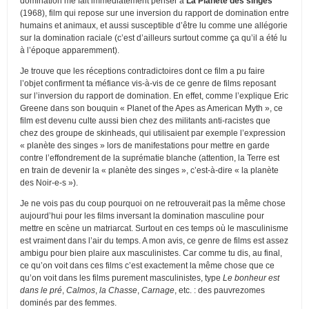
domination me fait immédiatement penser à
La Planète des singes
(1968), film qui repose sur une inversion du rapport de domination entre
humains et animaux, et aussi susceptible d’être lu comme une allégorie
sur la domination raciale (c’est d’ailleurs surtout comme ça qu’il a été lu
à l’époque apparemment).
Je trouve que les réceptions contradictoires dont ce film a pu faire
l’objet confirment ta méfiance vis-à-vis de ce genre de films reposant
sur l’inversion du rapport de domination. En effet, comme l’explique Eric
Greene dans son bouquin « Planet of the Apes as American Myth », ce
film est devenu culte aussi bien chez des militants anti-racistes que
chez des groupe de skinheads, qui utilisaient par exemple l’expression
« planète des singes » lors de manifestations pour mettre en garde
contre l’effondrement de la suprématie blanche (attention, la Terre est
en train de devenir la « planète des singes », c’est-à-dire « la planète
des Noir-e-s »).
Je ne vois pas du coup pourquoi on ne retrouverait pas la même chose
aujourd’hui pour les films inversant la domination masculine pour
mettre en scène un matriarcat. Surtout en ces temps où le masculinisme
est vraiment dans l’air du temps. A mon avis, ce genre de films est assez
ambigu pour bien plaire aux masculinistes. Car comme tu dis, au final,
ce qu’on voit dans ces films c’est exactement la même chose que ce
qu’on voit dans les films purement masculinistes, type
Le bonheur est
dans le pré
,
Calmos
,
la Chasse
,
Carnage
, etc. : des pauvrezomes
dominés par des femmes.