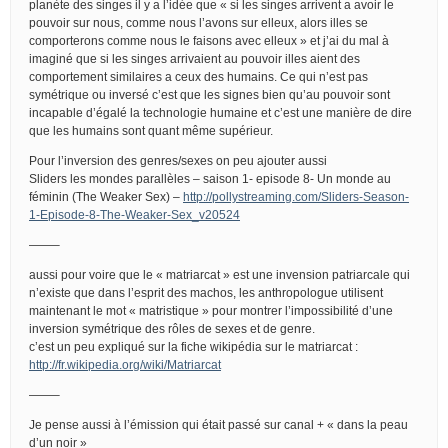
planète des singes il y a l’idée que « si les singes arrivent a avoir le
pouvoir sur nous, comme nous l’avons sur elleux, alors illes se
comporterons comme nous le faisons avec elleux » et j’ai du mal à
imaginé que si les singes arrivaient au pouvoir illes aient des
comportement similaires a ceux des humains. Ce qui n’est pas
symétrique ou inversé c’est que les signes bien qu’au pouvoir sont
incapable d’égalé la technologie humaine et c’est une manière de dire
que les humains sont quant même supérieur.
Pour l’inversion des genres/sexes on peu ajouter aussi
Sliders les mondes parallèles – saison 1- episode 8- Un monde au
féminin (The Weaker Sex) –
http://pollystreaming.com/Sliders-Season-
1-Episode-8-The-Weaker-Sex_v20524
——–
aussi pour voire que le « matriarcat » est une invension patriarcale qui
n’existe que dans l’esprit des machos, les anthropologue utilisent
maintenant le mot « matristique » pour montrer l’impossibilité d’une
inversion symétrique des rôles de sexes et de genre.
c’est un peu expliqué sur la fiche wikipédia sur le matriarcat :
http://fr.wikipedia.org/wiki/Matriarcat
——–
Je pense aussi à l’émission qui était passé sur canal + « dans la peau
d’un noir »