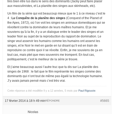
très bien être lus dans le sens des dominants (Jacky peut faire plaisir
aux masculinistes, et La planète des singes aux skinheads, etc).
Un film de la série qui est beaucoup mieux que le 1 à ce niveau c’est le
4 :
La Conquête de la planète des singes
(Conquest of the Planet of
the Apes, 1972), où l’on voit les singes en animaux domestiques qui se
révoltent contre la domination de leurs maîtres humains. Et je me
souviens qu’à la fin, il y a un dialogue entre le leader des singes et un
leader Noir au sujet de la reproduction du rapport de domination. Le
singe veut asservir les humains comme les humains ont asservi les
singes, et le Noir le met en garde en lui disant qu’il est en train de
reproduire ce contre quoi il se révolte. Enfin, je me souviens de ça en
tout cas, mais ptet que mes souvenirs me trompent. En tout cas,
politiquement, c’est le meilleur de la série je trouve.
Et j’aime beaucoup aussi l’autre truc que tu dis sur La planète des
singes de 1968 : le fait que le film représente les singes comme des
dominants qui n’ont tout de même pas égalé la technologie humaine.
J’y avais jamais pensé mais c’est très vrai.
Cette réponse a été modifiée Il y a 12 années, 5 mois par
Paul Rigouste
.
17 février 2014 à 18 h 49 min
#5665
RÉPONDRE
Nicolas