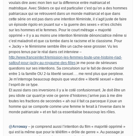
voulais dire avec mon lien sur la difference entre matriarcat et
matristique. Avec Sliders ce qui est particulier c’est qu’on a des hommes
patriarcaux qui se retrouvent dans un monde matriarcal et que dans
cette série on est pas dans une intention féministe, il s’agit juste de faire
un épisode rigolo en jouant sur « la guerre des sexes » et les clichés
sur les hommes et le femmes. Pour le court métrage « majorité
opprimé » il y a au moins une intention féministe dénonciatrice même si
c’est maladroit et que ca tombe dans le racisme et le classisme. Pour
« Jacky » le féminisme semble être un cache-sexe grossier. Vu les
propos tenus par le réal dans cet interview –
http://www.franceinter.fr/emission-les-femmes-toute-une-histoire-riad-
sattouf-pour-jacky-au-royaume-des-filles
je me pose de sérieuses
questions sur ses intentions. Sa conculsion sur le fait de devoir choisir
entre 1-la famille OU 2-la liberté sexuel…. me rend plus que perplexe.
Je m’interroge beaucoup depuis que veut dire « liberté sexuel » dans
l’esprit de ce type.
Et aussi dans ces inversions il y a le coté confusionnant. Je doit être un
peu idiote car quant je voie ce genre d’histoires j’arrive pas à me dire
toutes les fractions de secondes « ah oui il fait ca parceque il joue un
homme qui se comporte comme une femme le ferait à l’inverse dans le
monde patriarcale » et en fait ca essentialise beaucoup les rôles.
@Arroway
– je comprend aussi l’intention du film « majorité opprimé »
qui est la même que pour le téléfilm « drôle de genre ». Au passage je