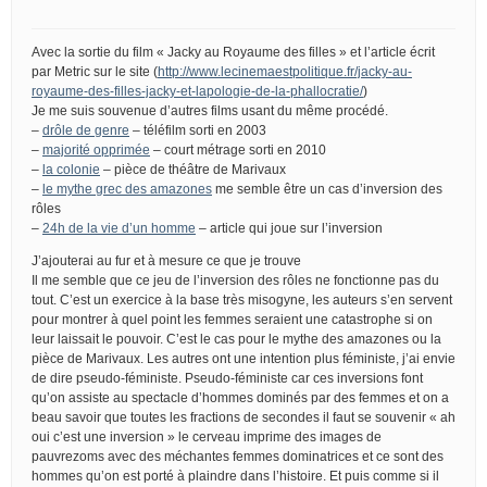
Avec la sortie du film « Jacky au Royaume des filles » et l’article écrit
par Metric sur le site (
http://www.lecinemaestpolitique.fr/jacky-au-
royaume-des-filles-jacky-et-lapologie-de-la-phallocratie/
)
Je me suis souvenue d’autres films usant du même procédé.
–
drôle de genre
– téléfilm sorti en 2003
–
majorité opprimée
– court métrage sorti en 2010
–
la colonie
– pièce de théâtre de Marivaux
–
le mythe grec des amazones
me semble être un cas d’inversion des
rôles
–
24h de la vie d’un homme
– article qui joue sur l’inversion
J’ajouterai au fur et à mesure ce que je trouve
Il me semble que ce jeu de l’inversion des rôles ne fonctionne pas du
tout. C’est un exercice à la base très misogyne, les auteurs s’en servent
pour montrer à quel point les femmes seraient une catastrophe si on
leur laissait le pouvoir. C’est le cas pour le mythe des amazones ou la
pièce de Marivaux. Les autres ont une intention plus féministe, j’ai envie
de dire pseudo-féministe. Pseudo-féministe car ces inversions font
qu’on assiste au spectacle d’hommes dominés par des femmes et on a
beau savoir que toutes les fractions de secondes il faut se souvenir « ah
oui c’est une inversion » le cerveau imprime des images de
pauvrezoms avec des méchantes femmes dominatrices et ce sont des
hommes qu’on est porté à plaindre dans l’histoire. Et puis comme si il