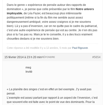
Dans le genre « expérience de pensée autour des rapports de
domination », je pense que celle présentée par le film
Notre univers
impitoyable
, de Léa Fazer, est beaucoup plus intéressante
politiquement (même si la fin du film me semble aussi assez
dangereusement ambiguë, voire assez craignos si je me souviens
bien). Là y a pas d’inversion, car on ne quitte pas le cadre du patriarcat,
c’est une autre expérience de pensée qui est au centre. Je n’en dis pas
plus si tu l’as pas vu. Mais je te le conseille, il y a des trucs vraiment
chouettes dedans si je me souviens bien.
Cette réponse a été modifiée Il y a 12 années, 5 mois par
Paul Rigouste
.
15 février 2014 à 23 h 20 min
#5654
RÉPONDRE
meg
Invité
« La planète des singes c’est en effet un bel exemple. J’y avait pas
pensé.
L’exemple est assez parlant par rapport à un aspect de l’inversion, c’est
que souvent elle est faite avec le point de vue des dominants. Pour la