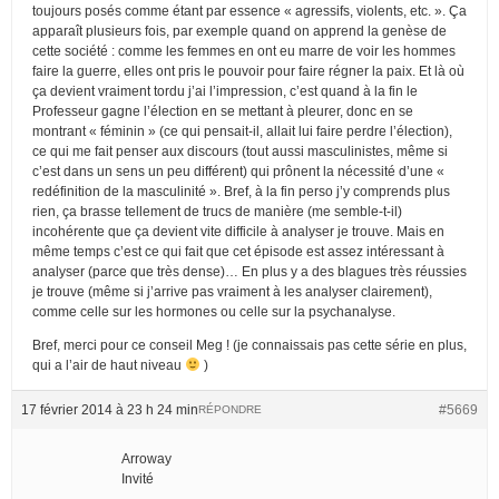
toujours posés comme étant par essence « agressifs, violents, etc. ». Ça
apparaît plusieurs fois, par exemple quand on apprend la genèse de
cette société : comme les femmes en ont eu marre de voir les hommes
faire la guerre, elles ont pris le pouvoir pour faire régner la paix. Et là où
ça devient vraiment tordu j’ai l’impression, c’est quand à la fin le
Professeur gagne l’élection en se mettant à pleurer, donc en se
montrant « féminin » (ce qui pensait-il, allait lui faire perdre l’élection),
ce qui me fait penser aux discours (tout aussi masculinistes, même si
c’est dans un sens un peu différent) qui prônent la nécessité d’une «
redéfinition de la masculinité ». Bref, à la fin perso j’y comprends plus
rien, ça brasse tellement de trucs de manière (me semble-t-il)
incohérente que ça devient vite difficile à analyser je trouve. Mais en
même temps c’est ce qui fait que cet épisode est assez intéressant à
analyser (parce que très dense)… En plus y a des blagues très réussies
je trouve (même si j’arrive pas vraiment à les analyser clairement),
comme celle sur les hormones ou celle sur la psychanalyse.
Bref, merci pour ce conseil Meg ! (je connaissais pas cette série en plus,
qui a l’air de haut niveau
)
17 février 2014 à 23 h 24 min
#5669
RÉPONDRE
Arroway
Invité