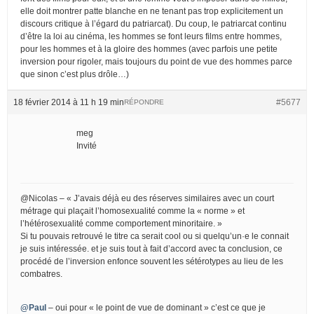
elle doit montrer patte blanche en ne tenant pas trop explicitement un
discours critique à l’égard du patriarcat). Du coup, le patriarcat continu
d’être la loi au cinéma, les hommes se font leurs films entre hommes,
pour les hommes et à la gloire des hommes (avec parfois une petite
inversion pour rigoler, mais toujours du point de vue des hommes parce
que sinon c’est plus drôle…)
18 février 2014 à 11 h 19 min
#5677
RÉPONDRE
meg
Invité
@Nicolas – « J’avais déjà eu des réserves similaires avec un court
métrage qui plaçait l’homosexualité comme la « norme » et
l’hétérosexualité comme comportement minoritaire. »
Si tu pouvais retrouvé le titre ca serait cool ou si quelqu’un·e le connait
je suis intéressée. et je suis tout à fait d’accord avec ta conclusion, ce
procédé de l’inversion enfonce souvent les sétérotypes au lieu de les
combatres.
@Paul
– oui pour « le point de vue de dominant » c’est ce que je