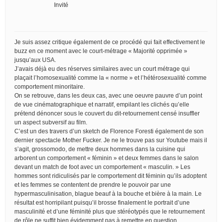
Invité
Je suis assez critique également de ce procédé qui fait effectivement le
buzz en ce moment avec le court-métrage « Majorité opprimée »
jusqu’aux USA.
J’avais déjà eu des réserves similaires avec un court métrage qui
plaçait l’homosexualité comme la « norme » et l’hétérosexualité comme
comportement minoritaire.
On se retrouve, dans les deux cas, avec une oeuvre pauvre d’un point
de vue cinématographique et narratif, empilant les clichés qu’elle
prétend dénoncer sous le couvert du dit-retournement censé insuffler
un aspect subversif au film.
C’est un des travers d’un sketch de Florence Foresti également de son
dernier spectacle Mother Fucker. Je ne le trouve pas sur Youtube mais il
s’agit, grossomodo, de mettre deux hommes dans la cuisine qui
arborent un comportement « féminin » et deux femmes dans le salon
devant un match de foot avec un comportement « masculin. » Les
hommes sont ridiculisés par le comportement dit féminin qu’ils adoptent
et les femmes se contentent de prendre le pouvoir par une
hypermasculinisation, blague beauf à la bouche et bière à la main. Le
résultat est horripilant puisqu’il brosse finalement le portrait d’une
masculinité et d’une féminité plus que stéréotypés que le retournement
de rôle ne suffit bien évidemment pas à remettre en question.