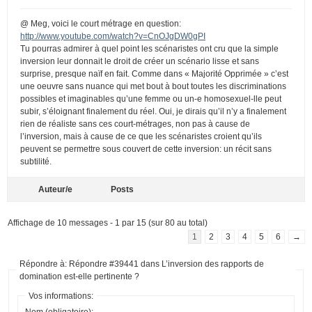
@ Meg, voici le court métrage en question:
http://www.youtube.com/watch?v=CnOJgDW0gPI
Tu pourras admirer à quel point les scénaristes ont cru que la simple
inversion leur donnait le droit de créer un scénario lisse et sans
surprise, presque naïf en fait. Comme dans « Majorité Opprimée » c’est
une oeuvre sans nuance qui met bout à bout toutes les discriminations
possibles et imaginables qu’une femme ou un-e homosexuel-lle peut
subir, s’éloignant finalement du réel. Oui, je dirais qu’il n’y a finalement
rien de réaliste sans ces court-métrages, non pas à cause de
l’inversion, mais à cause de ce que les scénaristes croient qu’ils
peuvent se permettre sous couvert de cette inversion: un récit sans
subtilité.
Auteur/e
Posts
Affichage de 10 messages - 1 par 15 (sur 80 au total)
1
2
3
4
5
6
→
Répondre à: Répondre #39441 dans L’inversion des rapports de
domination est-elle pertinente ?
Vos informations:
Nom (obligatoire):