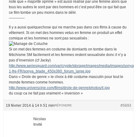
note que « majorité oprimé » est aussi réalisé par une femme alors que
tous les autres le sont par des hommes et c’est peut être ce qui fait que
ce film tombe un peu moins dans le délir.
————-
Il y a aussi quelquechose qui ne marche pas dans ces films à cause du
vêtement. Si on met des hommes vetus en femme on produit un effet
comique et les hommes ne sont pas sexualisés :
Si on met des femmes en costume de domiants on tombe dans le
fétichisme SM facilement et les femmes restent sexualisée donc il n’y a
pas d’inversion (cf Jacky)
http://www.aeriesguard.com/var/crypte/storage/images/media/images/sony
1-fre-FR/sonya_blade_450x360_forum_large.jpg
Dans « Drole de genre » le choix à été costume masculin pour tout le
monde femmes comme hommes.
http://www.universcine.com/films/drole-de-genre/photos/4.jpg
du coup ca ne fait pas vraiment « inversion »
19 février 2014 à 14 h 51 min
#5693
RÉPONDRE
Nicolas
Invité