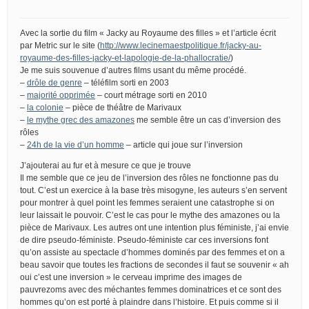
Avec la sortie du film « Jacky au Royaume des filles » et l’article écrit
par Metric sur le site (
http://www.lecinemaestpolitique.fr/jacky-au-
royaume-des-filles-jacky-et-lapologie-de-la-phallocratie/
)
Je me suis souvenue d’autres films usant du même procédé.
–
drôle de genre
– téléfilm sorti en 2003
–
majorité opprimée
– court métrage sorti en 2010
–
la colonie
– pièce de théâtre de Marivaux
–
le mythe grec des amazones
me semble être un cas d’inversion des
rôles
–
24h de la vie d’un homme
– article qui joue sur l’inversion
J’ajouterai au fur et à mesure ce que je trouve
Il me semble que ce jeu de l’inversion des rôles ne fonctionne pas du
tout. C’est un exercice à la base très misogyne, les auteurs s’en servent
pour montrer à quel point les femmes seraient une catastrophe si on
leur laissait le pouvoir. C’est le cas pour le mythe des amazones ou la
pièce de Marivaux. Les autres ont une intention plus féministe, j’ai envie
de dire pseudo-féministe. Pseudo-féministe car ces inversions font
qu’on assiste au spectacle d’hommes dominés par des femmes et on a
beau savoir que toutes les fractions de secondes il faut se souvenir « ah
oui c’est une inversion » le cerveau imprime des images de
pauvrezoms avec des méchantes femmes dominatrices et ce sont des
hommes qu’on est porté à plaindre dans l’histoire. Et puis comme si il