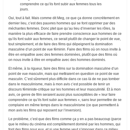
comprendre ce qu’ils font subir aux femmes tous les
jours.
Oui, tout à fait. Mais comme dit Meg, ce que ça donne concrètement en
dernier lieu, c’est des pauvres hommes qui se font opprimer par des
méchantes femmes. Donc ptet que qu’au lieu d’inverser les rôles, la
manière la plus efficace de faire prendre conscience aux hommes de ce
qu’ils font subir aux femmes, ce serait plutôt de changer le point de vue,
tout simplement, et de faire des films qui dépeignent la domination
masculine d’un point de vue féminin. Faire des films où on nous invite à
être en empathie avec des femmes dominées, plutôt que des films où
on nous invite à être en empathie avec des hommes dominés.
Et même, à la rigueur, faire des films sur la domination masculine d’un
point de vue masculin, mais qui mettraient en question ce point de vue
masculin. C’est sûrement plus difficile dans ce cas là de ne pas tomber
dans le masculinisme, mais à mon avis c’est possible de tenir un
discours féministe-critique sur les hommes et leur masculinité. Et à mon
avis, ce genre de film seraient aussi plus susceptibles de « leur faire
comprendre ce qu’ils font subir aux femmes », sans leur permettre de se
complaire en même temps dans le masculinisme (ce que permettent à
mon avis les films qui reposent sur l’inversion).
Le problème, c’est que des films comme ça y en a pas beaucoup (parce
que le milieu du cinéma est complètement dominé par les hommes, qui
font des films pour eux, et si une femme veut s’imposer dans ce milieu,