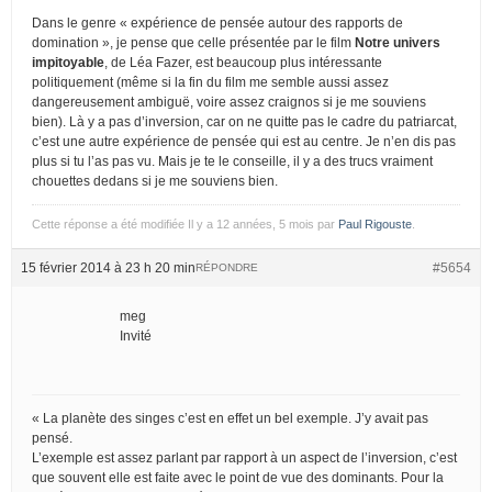
Dans le genre « expérience de pensée autour des rapports de
domination », je pense que celle présentée par le film
Notre univers
impitoyable
, de Léa Fazer, est beaucoup plus intéressante
politiquement (même si la fin du film me semble aussi assez
dangereusement ambiguë, voire assez craignos si je me souviens
bien). Là y a pas d’inversion, car on ne quitte pas le cadre du patriarcat,
c’est une autre expérience de pensée qui est au centre. Je n’en dis pas
plus si tu l’as pas vu. Mais je te le conseille, il y a des trucs vraiment
chouettes dedans si je me souviens bien.
Cette réponse a été modifiée Il y a 12 années, 5 mois par
Paul Rigouste
.
15 février 2014 à 23 h 20 min
#5654
RÉPONDRE
meg
Invité
« La planète des singes c’est en effet un bel exemple. J’y avait pas
pensé.
L’exemple est assez parlant par rapport à un aspect de l’inversion, c’est
que souvent elle est faite avec le point de vue des dominants. Pour la