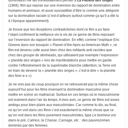
domination me fait immédiatement penser à
La Planète des singes
(1968), film qui repose sur une inversion du rapport de domination entre
humains et animaux, et aussi susceptible d’être lu comme une allégorie
sur la domination raciale (c’est d’ailleurs surtout comme ça qu’il a été lu
à l’époque apparemment).
Je trouve que les réceptions contradictoires dont ce film a pu faire
l’objet confirment ta méfiance vis-à-vis de ce genre de films reposant
sur l’inversion du rapport de domination. En effet, comme l’explique Eric
Greene dans son bouquin « Planet of the Apes as American Myth », ce
film est devenu culte aussi bien chez des militants anti-racistes que
chez des groupe de skinheads, qui utilisaient par exemple l’expression
« planète des singes » lors de manifestations pour mettre en garde
contre l’effondrement de la suprématie blanche (attention, la Terre est
en train de devenir la « planète des singes », c’est-à-dire « la planète
des Noir-e-s »).
Je ne vois pas du coup pourquoi on ne retrouverait pas la même chose
aujourd’hui pour les films inversant la domination masculine pour
mettre en scène un matriarcat. Surtout en ces temps où le masculinisme
est vraiment dans l’air du temps. A mon avis, ce genre de films est assez
ambigu pour bien plaire aux masculinistes. Car comme tu dis, au final,
ce qu’on voit dans ces films c’est exactement la même chose que ce
qu’on voit dans les films purement masculinistes, type
Le bonheur est
dans le pré
,
Calmos
,
la Chasse
,
Carnage
, etc. : des pauvrezomes
dominés par des femmes.