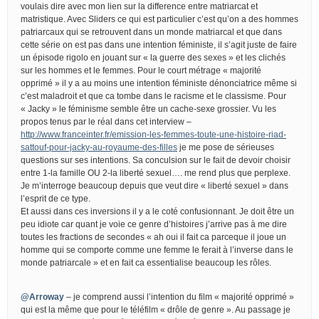
voulais dire avec mon lien sur la difference entre matriarcat et
matristique. Avec Sliders ce qui est particulier c’est qu’on a des hommes
patriarcaux qui se retrouvent dans un monde matriarcal et que dans
cette série on est pas dans une intention féministe, il s’agit juste de faire
un épisode rigolo en jouant sur « la guerre des sexes » et les clichés
sur les hommes et le femmes. Pour le court métrage « majorité
opprimé » il y a au moins une intention féministe dénonciatrice même si
c’est maladroit et que ca tombe dans le racisme et le classisme. Pour
« Jacky » le féminisme semble être un cache-sexe grossier. Vu les
propos tenus par le réal dans cet interview –
http://www.franceinter.fr/emission-les-femmes-toute-une-histoire-riad-
sattouf-pour-jacky-au-royaume-des-filles
je me pose de sérieuses
questions sur ses intentions. Sa conculsion sur le fait de devoir choisir
entre 1-la famille OU 2-la liberté sexuel…. me rend plus que perplexe.
Je m’interroge beaucoup depuis que veut dire « liberté sexuel » dans
l’esprit de ce type.
Et aussi dans ces inversions il y a le coté confusionnant. Je doit être un
peu idiote car quant je voie ce genre d’histoires j’arrive pas à me dire
toutes les fractions de secondes « ah oui il fait ca parceque il joue un
homme qui se comporte comme une femme le ferait à l’inverse dans le
monde patriarcale » et en fait ca essentialise beaucoup les rôles.
@Arroway
– je comprend aussi l’intention du film « majorité opprimé »
qui est la même que pour le téléfilm « drôle de genre ». Au passage je