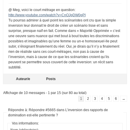
@ Meg, voici le court métrage en question:
http://www.youtube.com/watch?v=CnOJgDW0gPI
Tu pourras admirer à quel point les scénaristes ont cru que la simple
inversion leur donnait le droit de créer un scénario lisse et sans
surprise, presque naïf en fait. Comme dans « Majorité Opprimée » c’est
une oeuvre sans nuance qui met bout à bout toutes les discriminations
possibles et imaginables qu’une femme ou un-e homosexuel-lle peut
subir, s’éloignant finalement du réel. Oui, je dirais qu’il n’y a finalement
rien de réaliste sans ces court-métrages, non pas à cause de
l’inversion, mais à cause de ce que les scénaristes croient qu’ils
peuvent se permettre sous couvert de cette inversion: un récit sans
subtilité.
Auteur/e
Posts
Affichage de 10 messages - 1 par 15 (sur 80 au total)
1
2
3
4
5
6
→
Répondre à: Répondre #5665 dans L’inversion des rapports de
domination est-elle pertinente ?
Vos informations:
Nom (obligatoire):