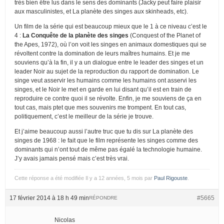
très bien être lus dans le sens des dominants (Jacky peut faire plaisir
aux masculinistes, et La planète des singes aux skinheads, etc).
Un film de la série qui est beaucoup mieux que le 1 à ce niveau c’est le
4 :
La Conquête de la planète des singes
(Conquest of the Planet of
the Apes, 1972), où l’on voit les singes en animaux domestiques qui se
révoltent contre la domination de leurs maîtres humains. Et je me
souviens qu’à la fin, il y a un dialogue entre le leader des singes et un
leader Noir au sujet de la reproduction du rapport de domination. Le
singe veut asservir les humains comme les humains ont asservi les
singes, et le Noir le met en garde en lui disant qu’il est en train de
reproduire ce contre quoi il se révolte. Enfin, je me souviens de ça en
tout cas, mais ptet que mes souvenirs me trompent. En tout cas,
politiquement, c’est le meilleur de la série je trouve.
Et j’aime beaucoup aussi l’autre truc que tu dis sur La planète des
singes de 1968 : le fait que le film représente les singes comme des
dominants qui n’ont tout de même pas égalé la technologie humaine.
J’y avais jamais pensé mais c’est très vrai.
Cette réponse a été modifiée Il y a 12 années, 5 mois par
Paul Rigouste
.
17 février 2014 à 18 h 49 min
#5665
RÉPONDRE
Nicolas