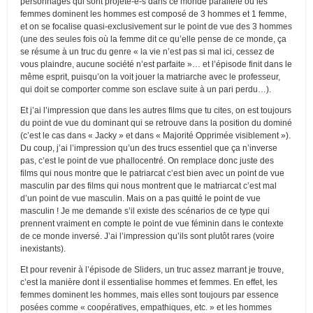
personnages qui sont projeté-e-s dans ce monde parallèle où les
femmes dominent les hommes est composé de 3 hommes et 1 femme,
et on se focalise quasi-exclusivement sur le point de vue des 3 hommes
(une des seules fois où la femme dit ce qu’elle pense de ce monde, ça
se résume à un truc du genre « la vie n’est pas si mal ici, cessez de
vous plaindre, aucune société n’est parfaite »… et l’épisode finit dans le
même esprit, puisqu’on la voit jouer la matriarche avec le professeur,
qui doit se comporter comme son esclave suite à un pari perdu…).
Et j’ai l’impression que dans les autres films que tu cites, on est toujours
du point de vue du dominant qui se retrouve dans la position du dominé
(c’est le cas dans « Jacky » et dans « Majorité Opprimée visiblement »).
Du coup, j’ai l’impression qu’un des trucs essentiel que ça n’inverse
pas, c’est le point de vue phallocentré. On remplace donc juste des
films qui nous montre que le patriarcat c’est bien avec un point de vue
masculin par des films qui nous montrent que le matriarcat c’est mal
d’un point de vue masculin. Mais on a pas quitté le point de vue
masculin ! Je me demande s’il existe des scénarios de ce type qui
prennent vraiment en compte le point de vue féminin dans le contexte
de ce monde inversé. J’ai l’impression qu’ils sont plutôt rares (voire
inexistants).
Et pour revenir à l’épisode de Sliders, un truc assez marrant je trouve,
c’est la manière dont il essentialise hommes et femmes. En effet, les
femmes dominent les hommes, mais elles sont toujours par essence
posées comme « coopératives, empathiques, etc. » et les hommes