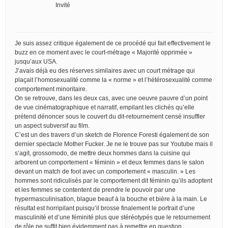
Invité
Je suis assez critique également de ce procédé qui fait effectivement le
buzz en ce moment avec le court-métrage « Majorité opprimée »
jusqu’aux USA.
J’avais déjà eu des réserves similaires avec un court métrage qui
plaçait l’homosexualité comme la « norme » et l’hétérosexualité comme
comportement minoritaire.
On se retrouve, dans les deux cas, avec une oeuvre pauvre d’un point
de vue cinématographique et narratif, empilant les clichés qu’elle
prétend dénoncer sous le couvert du dit-retournement censé insuffler
un aspect subversif au film.
C’est un des travers d’un sketch de Florence Foresti également de son
dernier spectacle Mother Fucker. Je ne le trouve pas sur Youtube mais il
s’agit, grossomodo, de mettre deux hommes dans la cuisine qui
arborent un comportement « féminin » et deux femmes dans le salon
devant un match de foot avec un comportement « masculin. » Les
hommes sont ridiculisés par le comportement dit féminin qu’ils adoptent
et les femmes se contentent de prendre le pouvoir par une
hypermasculinisation, blague beauf à la bouche et bière à la main. Le
résultat est horripilant puisqu’il brosse finalement le portrait d’une
masculinité et d’une féminité plus que stéréotypés que le retournement
de rôle ne suffit bien évidemment pas à remettre en question.