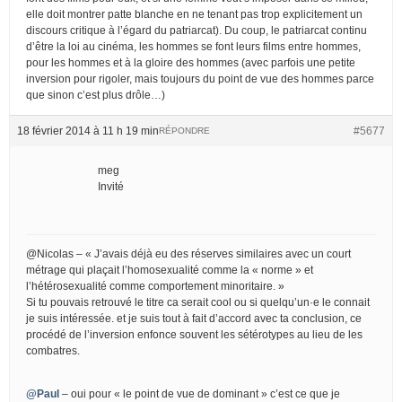
elle doit montrer patte blanche en ne tenant pas trop explicitement un
discours critique à l’égard du patriarcat). Du coup, le patriarcat continu
d’être la loi au cinéma, les hommes se font leurs films entre hommes,
pour les hommes et à la gloire des hommes (avec parfois une petite
inversion pour rigoler, mais toujours du point de vue des hommes parce
que sinon c’est plus drôle…)
18 février 2014 à 11 h 19 min
#5677
RÉPONDRE
meg
Invité
@Nicolas – « J’avais déjà eu des réserves similaires avec un court
métrage qui plaçait l’homosexualité comme la « norme » et
l’hétérosexualité comme comportement minoritaire. »
Si tu pouvais retrouvé le titre ca serait cool ou si quelqu’un·e le connait
je suis intéressée. et je suis tout à fait d’accord avec ta conclusion, ce
procédé de l’inversion enfonce souvent les sétérotypes au lieu de les
combatres.
@Paul
– oui pour « le point de vue de dominant » c’est ce que je