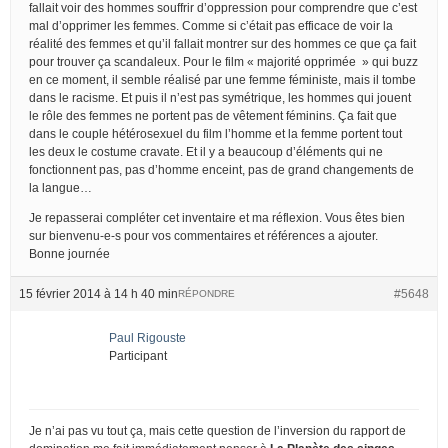
fallait voir des hommes souffrir d’oppression pour comprendre que c’est
mal d’opprimer les femmes. Comme si c’était pas efficace de voir la
réalité des femmes et qu’il fallait montrer sur des hommes ce que ça fait
pour trouver ça scandaleux. Pour le film « majorité opprimée » qui buzz
en ce moment, il semble réalisé par une femme féministe, mais il tombe
dans le racisme. Et puis il n’est pas symétrique, les hommes qui jouent
le rôle des femmes ne portent pas de vêtement féminins. Ça fait que
dans le couple hétérosexuel du film l’homme et la femme portent tout
les deux le costume cravate. Et il y a beaucoup d’éléments qui ne
fonctionnent pas, pas d’homme enceint, pas de grand changements de
la langue…
Je repasserai compléter cet inventaire et ma réflexion. Vous êtes bien
sur bienvenu-e-s pour vos commentaires et références a ajouter.
Bonne journée
15 février 2014 à 14 h 40 min
#5648
RÉPONDRE
Paul Rigouste
Participant
Je n’ai pas vu tout ça, mais cette question de l’inversion du rapport de