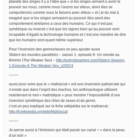
planète des singes il y a l’idée que « si les singes arrivent a avoir le
pouvoir sur nous, comme nous l’avons sur elleux, alors illes se
comporterons comme nous le faisons avec elleux » et j’ai du mal à
imaginé que si les singes arrivaient au pouvoir illes aient des
comportement similaires a ceux des humains. Ce qui n’est pas
symétrique ou inversé c’est que les signes bien qu’au pouvoir sont
incapable d’égalé la technologie humaine et c’est une manière de dire
que les humains sont quant même supérieur.
Pour l’inversion des genres/sexes on peu ajouter aussi
Sliders les mondes parallèles – saison 1- episode 8- Un monde au
féminin (The Weaker Sex) –
http://pollystreaming.com/Sliders-Season-
1-Episode-8-The-Weaker-Sex_v20524
——–
aussi pour voire que le « matriarcat » est une invension patriarcale qui
n’existe que dans l’esprit des machos, les anthropologue utilisent
maintenant le mot « matristique » pour montrer l’impossibilité d’une
inversion symétrique des rôles de sexes et de genre.
c’est un peu expliqué sur la fiche wikipédia sur le matriarcat :
http://fr.wikipedia.org/wiki/Matriarcat
——–
Je pense aussi à l’émission qui était passé sur canal + « dans la peau
d’un noir »