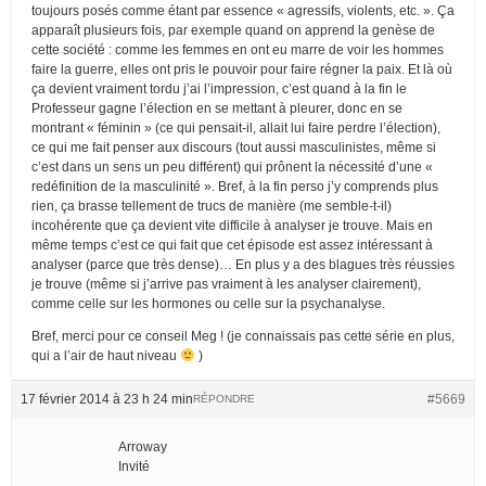
toujours posés comme étant par essence « agressifs, violents, etc. ». Ça
apparaît plusieurs fois, par exemple quand on apprend la genèse de
cette société : comme les femmes en ont eu marre de voir les hommes
faire la guerre, elles ont pris le pouvoir pour faire régner la paix. Et là où
ça devient vraiment tordu j’ai l’impression, c’est quand à la fin le
Professeur gagne l’élection en se mettant à pleurer, donc en se
montrant « féminin » (ce qui pensait-il, allait lui faire perdre l’élection),
ce qui me fait penser aux discours (tout aussi masculinistes, même si
c’est dans un sens un peu différent) qui prônent la nécessité d’une «
redéfinition de la masculinité ». Bref, à la fin perso j’y comprends plus
rien, ça brasse tellement de trucs de manière (me semble-t-il)
incohérente que ça devient vite difficile à analyser je trouve. Mais en
même temps c’est ce qui fait que cet épisode est assez intéressant à
analyser (parce que très dense)… En plus y a des blagues très réussies
je trouve (même si j’arrive pas vraiment à les analyser clairement),
comme celle sur les hormones ou celle sur la psychanalyse.
Bref, merci pour ce conseil Meg ! (je connaissais pas cette série en plus,
qui a l’air de haut niveau
)
17 février 2014 à 23 h 24 min
#5669
RÉPONDRE
Arroway
Invité