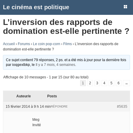
Le cinéma est politique
L’inversion des rapports de
domination est-elle pertinente ?
Accueil
›
Forums
›
Le coin pop-corn
›
Films
›
L’inversion des rapports de
domination est-elle pertinente ?
Ce sujet contient 79 réponses, 2 ps. et a été mis à jour pour la dernière fois
par
ioqgexlbkp
, le
Il y a 7 mois, 4 semaines
.
Affichage de 10 messages - 1 par 15 (sur 80 au total)
1
2
3
4
5
6
→
Auteur/e
Posts
15 février 2014 à 9 h 14 min
#5635
RÉPONDRE
Meg
Invité