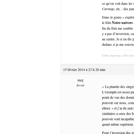
ce qu’on voit dans les
Carnage
, etc. : des 
Dans le genre « expéri
le film
Notre univers 
fin du film me semble 
y a pas d’inversion, ca
au centre. Je n’en dis p
dedans si je me souvie
Cette réponse a été mod
15 février 2014 à 23 h 20 min
meg
Invité
« La planète des singes
L’exemple est assez par
point de vue des domina
pouvoir sur nous, com
elleux » et j’ai du mal
similaires a ceux des 
pouvoir sont incapable
quant même supérieur.
Pour l’inversion des g