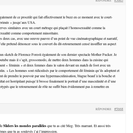
RÉPONDRE
également de ce procédé qui fait effectivement le buzz en ce moment avec le court-
pprimée » jusqu’aux USA.
serves similaires avec un court métrage qui plaçait l’homosexualité comme la
sexualité comme comportement minoritaire.
es deux cas, avec une oeuvre pauvre d’un point de vue cinématographique et narratif,
u’elle prétend dénoncer sous le couvert du dit-retournement censé insuffler un aspect
’un sketch de Florence Foresti également de son dernier spectacle Mother Fucker. Je
outube mais il s’agit, grossomodo, de mettre deux hommes dans la cuisine qui
ent « féminin » et deux femmes dans le salon devant un match de foot avec un
n. » Les hommes sont ridiculisés par le comportement dit féminin qu’ils adoptent et
nt de prendre le pouvoir par une hypermasculinisation, blague beauf à la bouche et
ultat est horripilant puisqu’il brosse finalement le portrait d’une masculinité et d’une
éotypés que le retournement de rôle ne suffit bien évidemment pas à remettre en
#5668
RÉPONDRE
 de
Sliders les mondes parallèles
que tu as cité Meg. Très marrant. Et aussi très
èmes que tu as soulevés j’ai l’impression.