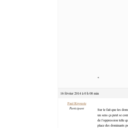
«
16 février 2014 à 0 h 08 min
Paul Rigouste
Participant
Sur le fait que les d
un sens ça peut se com
de l’oppression telle q
place des dominants pou