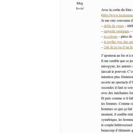
Meg
Invité
Avec la sortie du film 
(
http://www.lecinemaes
Je me suis souvenue d
–
drôle de genre
– télé
–
majorité opprimée
– 
–
la colonie
– pièce de
–
le mythe grec des a
–
24h de la vie d’un 
J’ajouterai au fur et à
Il me semble que ce jeu
misogyne, les auteurs 
laissait le pouvoir. C
intention plus féminist
assiste au spectacle d
secondes il faut se so
avec des méchantes fem
Et puis comme si il fa
les femmes. Comme si c’
hommes ce que ça fait 
moment, il semble réal
symétrique, les hommes
le couple hétérosexuel 
beaucoup d’éléments q