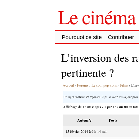
Le cinéma 
Pourquoi ce site
Contribuer
L’inversion des r
pertinente ?
Accueil
›
Forums
›
Le coin pop-corn
›
Films
›
L’inv
Ce sujet contient 79 réponses, 2 ps. et a été mis à jour pour 
Affichage de 15 messages - 1 par 15 (sur 80 au tota
Auteur/e
Posts
15 février 2014 à 9 h 14 min