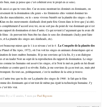
ès bien, mais je pense que c’est cohérent avec le projet en ce sens).
ds aussi ce que tu veux dire. Car en nous montrant les dominés en dominants, on
versement de la domination (du genre « les féministes elles veulent dominer les
e des masculinistes, ou le « nous vivrons bientôt sur la planète des singes » des
an ou des mouvements skinheads dont parle Eric Green dans le livre que j’ai cité).
is complètement d’accord avec toi, on ne sort pas du point de vue dominant qui n’est
n rapport de domination et rien d’autre. Ce qui revient à l’argument que tu avais dit
e films : ils peuvent très bien être lus dans le sens des dominants (Jacky peut faire
es, et La planète des singes aux skinheads, etc).
 est beaucoup mieux que le 1 à ce niveau c’est le 4 :
La Conquête de la planète des
e Planet of the Apes, 1972), où l’on voit les singes en animaux domestiques qui se
ination de leurs maîtres humains. Et je me souviens qu’à la fin, il y a un dialogue
ges et un leader Noir au sujet de la reproduction du rapport de domination. Le singe
ns comme les humains ont asservi les singes, et le Noir le met en garde en lui disant
eproduire ce contre quoi il se révolte. Enfin, je me souviens de ça en tout cas, mais ptet
ompent. En tout cas, politiquement, c’est le meilleur de la série je trouve.
i l’autre truc que tu dis sur La planète des singes de 1968 : le fait que le film
comme des dominants qui n’ont tout de même pas égalé la technologie humaine. J’y
 c’est très vrai.
ifiée Il y a 12 années, 5 mois par
Paul Rigouste
.
#5665