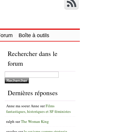
Forum
Boîte à outils
Rechercher dans le
forum
Dernières réponses
Anne ma soeur Anne
sur
Films
fantastiques, historiques et SF féministes
ralph
sur
The Woman King
exodus
sur
le sexisme comme strategie