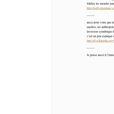
Sliders les mondes pa
http://pollystreamin
——–
aussi pour voire que le
machos, les anthropolo
inversion symétrique d
c’est un peu expliqué s
http://fr.wikipedia.org
——–
Je pense aussi à l’émis