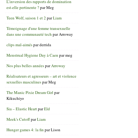
L’inversion des rapports de domination
est-elle pertinente ?
par
Meg
Teen Wolf, saison 1 et 2
par
Liam
Témoignage d'une femme transexuelle
dans une communauté tech
par
Arroway
clips mal-aimés
par
derrida
Menstrual Hygiene Day à Caen
par
meg
Nos plus belles années
par
Arroway
Réalisateurs et agresseurs – art et violence
sexuelles masculines
par
Meg
The Manic Pixie Dream Girl
par
Kikuchiyo
Sia – Elastic Heart
par
Eld
Meek's Cutoff
par
Liam
Hunger games 4: la fin
par
Lison