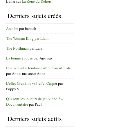
Lunar
sur
La Zone du Dehors
Derniers sujets créés
Archère
par
babach
The Woman King
par
Liam
The Northman
par
Lara
La bonne épouse
par
Arroway
Une nouvelle tendance ultra masculiniste
par
Anne, ma soeur Anne
L’effet Gremlins vs l’effet Casper
par
Poppy S.
Qui sont les joueurs de jeu vidéo ? –
Documentaire
par
Paul
Derniers sujets actifs