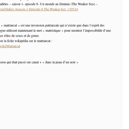
rallèles – saison 1- episode 8- Un monde au féminin (The Weaker Sex) –
g.com/Sliders-Season-1-Episode-8-The-Weaker-Sex_v20524
 « matriarcat » est une invension patriarcale qui n’existe que dans l’esprit des
gue utilisent maintenant le mot « matristique » pour montrer l’impossibilité d’une
es rôles de sexes et de genre.
ur la fiche wikipédia sur le matriarcat :
/wiki/Matriarcat
sion qui était passé sur canal + « dans la peau d’un noir »