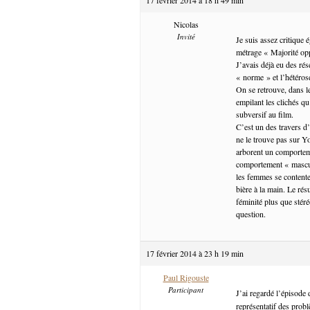
Nicolas
Invité
Je suis assez critique 
métrage « Majorité o
J’avais déjà eu des ré
« norme » et l’hétéro
On se retrouve, dans l
empilant les clichés q
subversif au film.
C’est un des travers d
ne le trouve pas sur Y
arborent un comportem
comportement « masculi
les femmes se contente
bière à la main. Le rés
féminité plus que stér
question.
17 février 2014 à 23 h 19 min
Paul Rigouste
Participant
J’ai regardé l’épisode
représentatif des probl