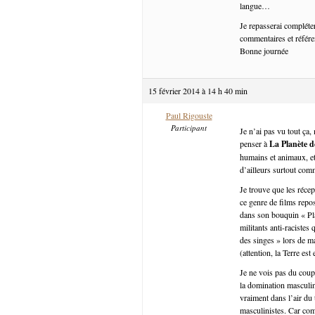
langue…
Je repasserai compléte
commentaires et référen
Bonne journée
15 février 2014 à 14 h 40 min
Paul Rigouste
Participant
Je n’ai pas vu tout ça
penser à
La Planète d
humains et animaux, et 
d’ailleurs surtout com
Je trouve que les récep
ce genre de films repo
dans son bouquin « Pla
militants anti-racistes
des singes » lors de m
(attention, la Terre est
Je ne vois pas du coup
la domination masculin
vraiment dans l’air du
masculinistes. Car com