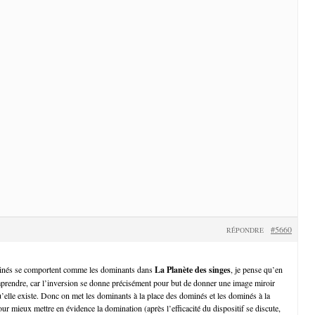
#5660
RÉPONDRE
ominés se comportent comme les dominants dans
La Planète des singes
, je pense qu’en
prendre, car l’inversion se donne précisément pour but de donner une image miroir
u’elle existe. Donc on met les dominants à la place des dominés et les dominés à la
r mieux mettre en évidence la domination (après l’efficacité du dispositif se discute,