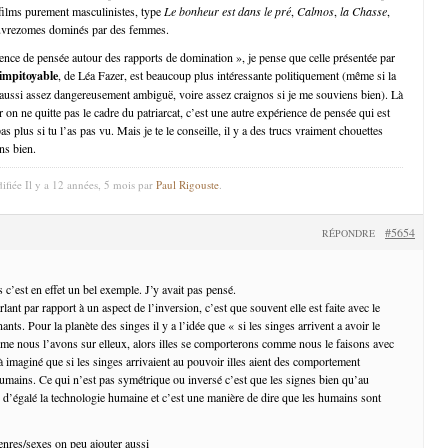
 films purement masculinistes, type
Le bonheur est dans le pré
,
Calmos
,
la Chasse
,
pauvrezomes dominés par des femmes.
ence de pensée autour des rapports de domination », je pense que celle présentée par
impitoyable
, de Léa Fazer, est beaucoup plus intéressante politiquement (même si la
aussi assez dangereusement ambiguë, voire assez craignos si je me souviens bien). Là
r on ne quitte pas le cadre du patriarcat, c’est une autre expérience de pensée qui est
as plus si tu l’as pas vu. Mais je te le conseille, il y a des trucs vraiment chouettes
ns bien.
ifiée Il y a 12 années, 5 mois par
Paul Rigouste
.
#5654
RÉPONDRE
 c’est en effet un bel exemple. J’y avait pas pensé.
lant par rapport à un aspect de l’inversion, c’est que souvent elle est faite avec le
nts. Pour la planète des singes il y a l’idée que « si les singes arrivent a avoir le
me nous l’avons sur elleux, alors illes se comporterons comme nous le faisons avec
 à imaginé que si les singes arrivaient au pouvoir illes aient des comportement
humains. Ce qui n’est pas symétrique ou inversé c’est que les signes bien qu’au
 d’égalé la technologie humaine et c’est une manière de dire que les humains sont
enres/sexes on peu ajouter aussi