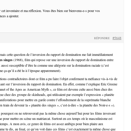
r cet inventaire et ma réflexion. Vous êtes bien sur bienvenu-e-s pour vos
ces a ajouter.
#5648
RÉPONDRE
, mais cette question de l’inversion du rapport de domination me fait immédiatement
es singes
(1968), film qui repose sur une inversion du rapport de domination entre
aussi susceptible d’être lu comme une allégorie sur la domination raciale (c’est
me ça qu’il a été lu à l’époque apparemment).
tions contradictoires dont ce film a pu faire l’objet confirment ta méfiance vis-à-vis de
sant sur l’inversion du rapport de domination. En effet, comme l’explique Eric Greene
net of the Apes as American Myth », ce film est devenu culte aussi bien chez des
 que chez des groupe de skinheads, qui utilisaient par exemple l’expression « planète
anifestations pour mettre en garde contre l’effondrement de la suprématie blanche
 en train de devenir la « planète des singes », c’est-à-dire « la planète des Noir-e-s »).
 pourquoi on ne retrouverait pas la même chose aujourd’hui pour les films inversant
e pour mettre en scène un matriarcat. Surtout en ces temps où le masculinisme est
 temps. A mon avis, ce genre de films est assez ambigu pour bien plaire aux
me tu dis, au final, ce qu’on voit dans ces films c’est exactement la même chose que