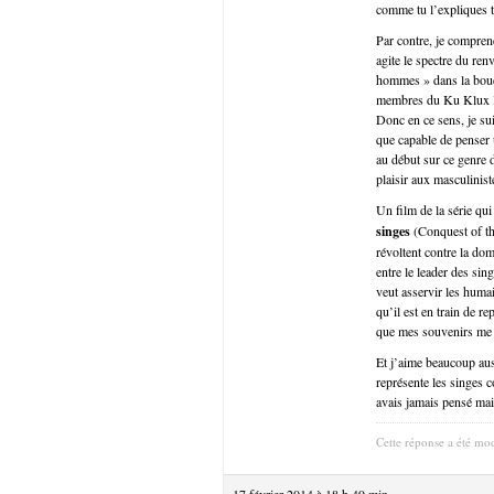
comme tu l’expliques tr
Par contre, je compren
agite le spectre du ren
hommes » dans la bouch
membres du Ku Klux Kl
Donc en ce sens, je su
que capable de penser u
au début sur ce genre d
plaisir aux masculinist
Un film de la série qui
singes
(Conquest of th
révoltent contre la dom
entre le leader des sin
veut asservir les humai
qu’il est en train de r
que mes souvenirs me tr
Et j’aime beaucoup auss
représente les singes 
avais jamais pensé mais
Cette réponse a été mod
17 février 2014 à 18 h 49 min