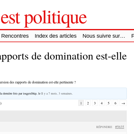
est politique
Rencontres
Index des articles
Nous suivre sur…
apports de domination est-elle
ersion des rapports de domination est-elle pertinente ?
la dernière fois par
ioqgexlbkp
, le
Il y a 7 mois, 3 semaines
.
l)
1
2
3
4
5
6
→
#5635
RÉPONDRE