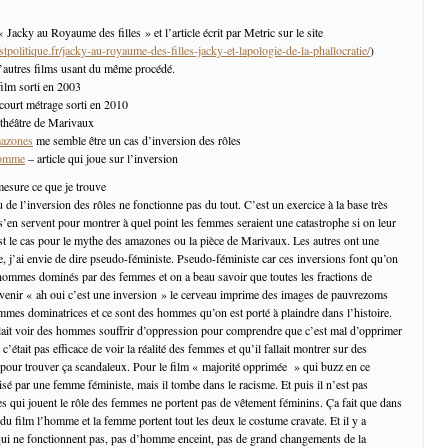
« Jacky au Royaume des filles » et l’article écrit par Metric sur le site
tpolitique.fr/jacky-au-royaume-des-filles-jacky-et-lapologie-de-la-phallocratie/
)
’autres films usant du même procédé.
film sorti en 2003
court métrage sorti en 2010
 théâtre de Marivaux
mazones
me semble être un cas d’inversion des rôles
homme
– article qui joue sur l’inversion
 mesure ce que je trouve
 de l’inversion des rôles ne fonctionne pas du tout. C’est un exercice à la base très
s’en servent pour montrer à quel point les femmes seraient une catastrophe si on leur
’est le cas pour le mythe des amazones ou la pièce de Marivaux. Les autres ont une
e, j’ai envie de dire pseudo-féministe. Pseudo-féministe car ces inversions font qu’on
’hommes dominés par des femmes et on a beau savoir que toutes les fractions de
uvenir « ah oui c’est une inversion » le cerveau imprime des images de pauvrezoms
mes dominatrices et ce sont des hommes qu’on est porté à plaindre dans l’histoire.
llait voir des hommes souffrir d’oppression pour comprendre que c’est mal d’opprimer
était pas efficace de voir la réalité des femmes et qu’il fallait montrer sur des
pour trouver ça scandaleux. Pour le film « majorité opprimée » qui buzz en ce
isé par une femme féministe, mais il tombe dans le racisme. Et puis il n’est pas
 qui jouent le rôle des femmes ne portent pas de vêtement féminins. Ça fait que dans
du film l’homme et la femme portent tout les deux le costume cravate. Et il y a
ui ne fonctionnent pas, pas d’homme enceint, pas de grand changements de la