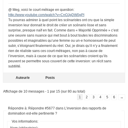
@ Meg, voici le court métrage en question:
http://www.youtube.com/watch?v=CnOJgDW0gPI
Tu pourras admirer à quel point les scénaristes ont cru que la simple
inversion leur donnait le droit de créer un scénario lisse et sans
surprise, presque naïf en fait. Comme dans « Majorité Opprimée » c’est
une oeuvre sans nuance qui met bout à bout toutes les discriminations
possibles et imaginables qu’une femme ou un-e homosexuel-lle peut
subir, s’éloignant finalement du réel. Oui, je dirais qu’il n’y a finalement
rien de réaliste sans ces court-métrages, non pas à cause de
l’inversion, mais à cause de ce que les scénaristes croient qu’ils
peuvent se permettre sous couvert de cette inversion: un récit sans
subtilité.
Auteur/e
Posts
Affichage de 10 messages - 1 par 15 (sur 80 au total)
1
2
3
4
5
6
→
Répondre à: Répondre #5677 dans L’inversion des rapports de
domination est-elle pertinente ?
Vos informations:
Nom (obligatoire):