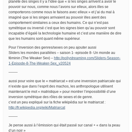
planète des singes il y a l’idée que « si les singes arrivent a avoir le
pouvoir sur nous, comme nous l’avons sur elleux, alors illes se
comporterons comme nous le faisons avec elleux » et j’ai du mal à
imaginé que si les singes arrivaient au pouvoir illes aient des
comportement similaires a ceux des humains. Ce qui n’est pas
symétrique ou inversé c’est que les signes bien qu’au pouvoir sont
incapable d’égalé la technologie humaine et c’est une manière de dire
que les humains sont quant même supérieur.
Pour l’inversion des genres/sexes on peu ajouter aussi
Sliders les mondes parallèles – saison 1- episode 8- Un monde au
féminin (The Weaker Sex) –
http://pollystreaming.com/Sliders-Season-
1-Episode-8-The-Weaker-Sex_v20524
——–
aussi pour voire que le « matriarcat » est une invension patriarcale qui
n’existe que dans l’esprit des machos, les anthropologue utilisent
maintenant le mot « matristique » pour montrer l’impossibilité d’une
inversion symétrique des rôles de sexes et de genre.
c’est un peu expliqué sur la fiche wikipédia sur le matriarcat :
http://fr.wikipedia.org/wiki/Matriarcat
——–
Je pense aussi à l’émission qui était passé sur canal + « dans la peau
d’un noir »