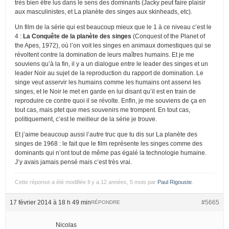
très bien être lus dans le sens des dominants (Jacky peut faire plaisir
aux masculinistes, et La planète des singes aux skinheads, etc).
Un film de la série qui est beaucoup mieux que le 1 à ce niveau c’est le
4 :
La Conquête de la planète des singes
(Conquest of the Planet of
the Apes, 1972), où l’on voit les singes en animaux domestiques qui se
révoltent contre la domination de leurs maîtres humains. Et je me
souviens qu’à la fin, il y a un dialogue entre le leader des singes et un
leader Noir au sujet de la reproduction du rapport de domination. Le
singe veut asservir les humains comme les humains ont asservi les
singes, et le Noir le met en garde en lui disant qu’il est en train de
reproduire ce contre quoi il se révolte. Enfin, je me souviens de ça en
tout cas, mais ptet que mes souvenirs me trompent. En tout cas,
politiquement, c’est le meilleur de la série je trouve.
Et j’aime beaucoup aussi l’autre truc que tu dis sur La planète des
singes de 1968 : le fait que le film représente les singes comme des
dominants qui n’ont tout de même pas égalé la technologie humaine.
J’y avais jamais pensé mais c’est très vrai.
Cette réponse a été modifiée Il y a 12 années, 5 mois par
Paul Rigouste
.
17 février 2014 à 18 h 49 min
#5665
RÉPONDRE
Nicolas