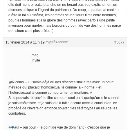
elle doit montrer patte blanche en ne tenant pas trop explicitement un
discours critique à l’égard du patriarcat). Du coup, le patriarcat continu
d’être la loi au cinéma, les hommes se font leurs films entre hommes,
pour les hommes et à la gloire des hommes (avec parfois une petite
inversion pour rigoler, mais toujours du point de vue des hommes parce
que sinon c’est plus drôle…)
18 février 2014 à 11 h 19 min
#5677
RÉPONDRE
meg
Invité
@Nicolas – « J’avais déjà eu des réserves similaires avec un court
métrage qui plaçait l’homosexualité comme la « norme » et
l’hétérosexualité comme comportement minoritaire. »
Si tu pouvais retrouvé le titre ca serait cool ou si quelqu’un·e le connait
je suis intéressée. et je suis tout à fait d’accord avec ta conclusion, ce
procédé de l’inversion enfonce souvent les sétérotypes au lieu de les
combatres.
@Paul
– oui pour « le point de vue de dominant » c’est ce que je