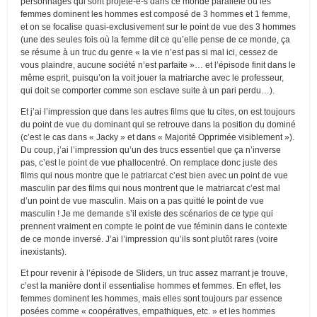
personnages qui sont projeté-e-s dans ce monde parallèle où les
femmes dominent les hommes est composé de 3 hommes et 1 femme,
et on se focalise quasi-exclusivement sur le point de vue des 3 hommes
(une des seules fois où la femme dit ce qu’elle pense de ce monde, ça
se résume à un truc du genre « la vie n’est pas si mal ici, cessez de
vous plaindre, aucune société n’est parfaite »… et l’épisode finit dans le
même esprit, puisqu’on la voit jouer la matriarche avec le professeur,
qui doit se comporter comme son esclave suite à un pari perdu…).
Et j’ai l’impression que dans les autres films que tu cites, on est toujours
du point de vue du dominant qui se retrouve dans la position du dominé
(c’est le cas dans « Jacky » et dans « Majorité Opprimée visiblement »).
Du coup, j’ai l’impression qu’un des trucs essentiel que ça n’inverse
pas, c’est le point de vue phallocentré. On remplace donc juste des
films qui nous montre que le patriarcat c’est bien avec un point de vue
masculin par des films qui nous montrent que le matriarcat c’est mal
d’un point de vue masculin. Mais on a pas quitté le point de vue
masculin ! Je me demande s’il existe des scénarios de ce type qui
prennent vraiment en compte le point de vue féminin dans le contexte
de ce monde inversé. J’ai l’impression qu’ils sont plutôt rares (voire
inexistants).
Et pour revenir à l’épisode de Sliders, un truc assez marrant je trouve,
c’est la manière dont il essentialise hommes et femmes. En effet, les
femmes dominent les hommes, mais elles sont toujours par essence
posées comme « coopératives, empathiques, etc. » et les hommes