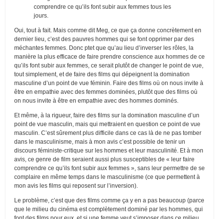
comprendre ce qu’ils font subir aux femmes tous les
jours.
Oui, tout à fait. Mais comme dit Meg, ce que ça donne concrètement en
dernier lieu, c’est des pauvres hommes qui se font opprimer par des
méchantes femmes. Donc ptet que qu’au lieu d’inverser les rôles, la
manière la plus efficace de faire prendre conscience aux hommes de ce
qu’ils font subir aux femmes, ce serait plutôt de changer le point de vue,
tout simplement, et de faire des films qui dépeignent la domination
masculine d’un point de vue féminin. Faire des films où on nous invite à
être en empathie avec des femmes dominées, plutôt que des films où
on nous invite à être en empathie avec des hommes dominés.
Et même, à la rigueur, faire des films sur la domination masculine d’un
point de vue masculin, mais qui mettraient en question ce point de vue
masculin. C’est sûrement plus difficile dans ce cas là de ne pas tomber
dans le masculinisme, mais à mon avis c’est possible de tenir un
discours féministe-critique sur les hommes et leur masculinité. Et à mon
avis, ce genre de film seraient aussi plus susceptibles de « leur faire
comprendre ce qu’ils font subir aux femmes », sans leur permettre de se
complaire en même temps dans le masculinisme (ce que permettent à
mon avis les films qui reposent sur l’inversion).
Le problème, c’est que des films comme ça y en a pas beaucoup (parce
que le milieu du cinéma est complètement dominé par les hommes, qui
font des films pour eux, et si une femme veut s’imposer dans ce milieu,