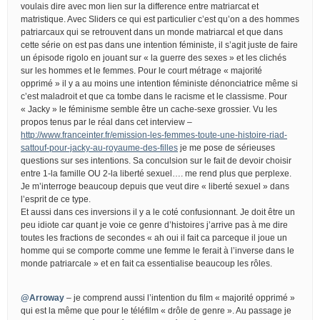
voulais dire avec mon lien sur la difference entre matriarcat et
matristique. Avec Sliders ce qui est particulier c’est qu’on a des hommes
patriarcaux qui se retrouvent dans un monde matriarcal et que dans
cette série on est pas dans une intention féministe, il s’agit juste de faire
un épisode rigolo en jouant sur « la guerre des sexes » et les clichés
sur les hommes et le femmes. Pour le court métrage « majorité
opprimé » il y a au moins une intention féministe dénonciatrice même si
c’est maladroit et que ca tombe dans le racisme et le classisme. Pour
« Jacky » le féminisme semble être un cache-sexe grossier. Vu les
propos tenus par le réal dans cet interview –
http://www.franceinter.fr/emission-les-femmes-toute-une-histoire-riad-
sattouf-pour-jacky-au-royaume-des-filles
je me pose de sérieuses
questions sur ses intentions. Sa conculsion sur le fait de devoir choisir
entre 1-la famille OU 2-la liberté sexuel…. me rend plus que perplexe.
Je m’interroge beaucoup depuis que veut dire « liberté sexuel » dans
l’esprit de ce type.
Et aussi dans ces inversions il y a le coté confusionnant. Je doit être un
peu idiote car quant je voie ce genre d’histoires j’arrive pas à me dire
toutes les fractions de secondes « ah oui il fait ca parceque il joue un
homme qui se comporte comme une femme le ferait à l’inverse dans le
monde patriarcale » et en fait ca essentialise beaucoup les rôles.
@Arroway
– je comprend aussi l’intention du film « majorité opprimé »
qui est la même que pour le téléfilm « drôle de genre ». Au passage je