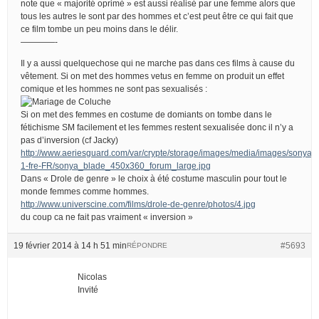
note que « majorité oprimé » est aussi réalisé par une femme alors que
tous les autres le sont par des hommes et c’est peut être ce qui fait que
ce film tombe un peu moins dans le délir.
————-
Il y a aussi quelquechose qui ne marche pas dans ces films à cause du
vêtement. Si on met des hommes vetus en femme on produit un effet
comique et les hommes ne sont pas sexualisés :
Si on met des femmes en costume de domiants on tombe dans le
fétichisme SM facilement et les femmes restent sexualisée donc il n’y a
pas d’inversion (cf Jacky)
http://www.aeriesguard.com/var/crypte/storage/images/media/images/sony
1-fre-FR/sonya_blade_450x360_forum_large.jpg
Dans « Drole de genre » le choix à été costume masculin pour tout le
monde femmes comme hommes.
http://www.universcine.com/films/drole-de-genre/photos/4.jpg
du coup ca ne fait pas vraiment « inversion »
19 février 2014 à 14 h 51 min
#5693
RÉPONDRE
Nicolas
Invité