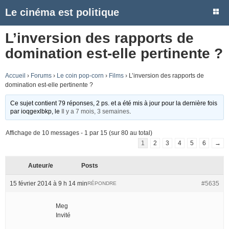
Le cinéma est politique
L’inversion des rapports de
domination est-elle pertinente ?
Accueil
›
Forums
›
Le coin pop-corn
›
Films
›
L’inversion des rapports de
domination est-elle pertinente ?
Ce sujet contient 79 réponses, 2 ps. et a été mis à jour pour la dernière fois
par
ioqgexlbkp
, le
Il y a 7 mois, 3 semaines
.
Affichage de 10 messages - 1 par 15 (sur 80 au total)
1
2
3
4
5
6
→
Auteur/e
Posts
15 février 2014 à 9 h 14 min
#5635
RÉPONDRE
Meg
Invité