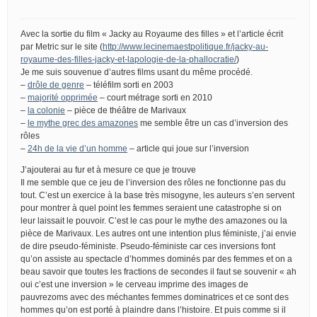
Avec la sortie du film « Jacky au Royaume des filles » et l’article écrit
par Metric sur le site (
http://www.lecinemaestpolitique.fr/jacky-au-
royaume-des-filles-jacky-et-lapologie-de-la-phallocratie/
)
Je me suis souvenue d’autres films usant du même procédé.
–
drôle de genre
– téléfilm sorti en 2003
–
majorité opprimée
– court métrage sorti en 2010
–
la colonie
– pièce de théâtre de Marivaux
–
le mythe grec des amazones
me semble être un cas d’inversion des
rôles
–
24h de la vie d’un homme
– article qui joue sur l’inversion
J’ajouterai au fur et à mesure ce que je trouve
Il me semble que ce jeu de l’inversion des rôles ne fonctionne pas du
tout. C’est un exercice à la base très misogyne, les auteurs s’en servent
pour montrer à quel point les femmes seraient une catastrophe si on
leur laissait le pouvoir. C’est le cas pour le mythe des amazones ou la
pièce de Marivaux. Les autres ont une intention plus féministe, j’ai envie
de dire pseudo-féministe. Pseudo-féministe car ces inversions font
qu’on assiste au spectacle d’hommes dominés par des femmes et on a
beau savoir que toutes les fractions de secondes il faut se souvenir « ah
oui c’est une inversion » le cerveau imprime des images de
pauvrezoms avec des méchantes femmes dominatrices et ce sont des
hommes qu’on est porté à plaindre dans l’histoire. Et puis comme si il