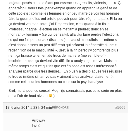
toujours posés comme étant par essence « agressifs, violents, etc. ». Ça
apparaît plusieurs fois, par exemple quand on apprend la genèse de
cette société : comme les femmes en ont eu marre de voir les hommes
faire la guerre, elles ont pris le pouvoir pour faire régner la paix. Et là où
ça devient vraiment tordu j’ai l’impression, c’est quand à la fin le
Professeur gagne l’élection en se mettant à pleurer, donc en se
montrant « féminin » (ce qui pensait-il, allait lui faire perdre l’élection),
ce qui me fait penser aux discours (tout aussi masculinistes, même si
c’est dans un sens un peu différent) qui prônent la nécessité d’une «
redéfinition de la masculinité ». Bref, à la fin perso j’y comprends plus
rien, ça brasse tellement de trucs de manière (me semble-t-il)
incohérente que ça devient vite difficile à analyser je trouve. Mais en
même temps c’est ce qui fait que cet épisode est assez intéressant à
analyser (parce que très dense)… En plus y a des blagues très réussies
je trouve (même si j’arrive pas vraiment à les analyser clairement),
comme celle sur les hormones ou celle sur la psychanalyse.
Bref, merci pour ce conseil Meg ! (je connaissais pas cette série en plus,
qui a l’air de haut niveau
)
17 février 2014 à 23 h 24 min
#5669
RÉPONDRE
Arroway
Invité