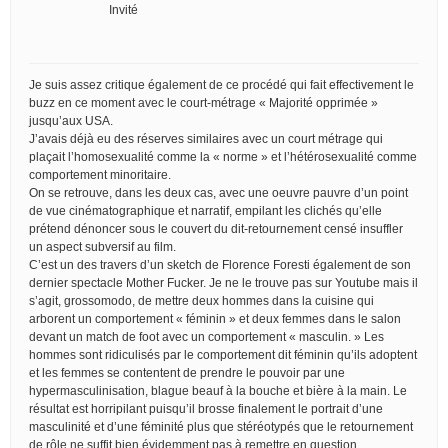
Invité
Je suis assez critique également de ce procédé qui fait effectivement le
buzz en ce moment avec le court-métrage « Majorité opprimée »
jusqu’aux USA.
J’avais déjà eu des réserves similaires avec un court métrage qui
plaçait l’homosexualité comme la « norme » et l’hétérosexualité comme
comportement minoritaire.
On se retrouve, dans les deux cas, avec une oeuvre pauvre d’un point
de vue cinématographique et narratif, empilant les clichés qu’elle
prétend dénoncer sous le couvert du dit-retournement censé insuffler
un aspect subversif au film.
C’est un des travers d’un sketch de Florence Foresti également de son
dernier spectacle Mother Fucker. Je ne le trouve pas sur Youtube mais il
s’agit, grossomodo, de mettre deux hommes dans la cuisine qui
arborent un comportement « féminin » et deux femmes dans le salon
devant un match de foot avec un comportement « masculin. » Les
hommes sont ridiculisés par le comportement dit féminin qu’ils adoptent
et les femmes se contentent de prendre le pouvoir par une
hypermasculinisation, blague beauf à la bouche et bière à la main. Le
résultat est horripilant puisqu’il brosse finalement le portrait d’une
masculinité et d’une féminité plus que stéréotypés que le retournement
de rôle ne suffit bien évidemment pas à remettre en question.