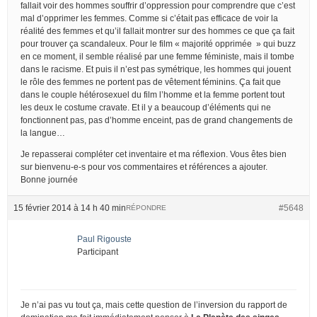
fallait voir des hommes souffrir d’oppression pour comprendre que c’est
mal d’opprimer les femmes. Comme si c’était pas efficace de voir la
réalité des femmes et qu’il fallait montrer sur des hommes ce que ça fait
pour trouver ça scandaleux. Pour le film « majorité opprimée » qui buzz
en ce moment, il semble réalisé par une femme féministe, mais il tombe
dans le racisme. Et puis il n’est pas symétrique, les hommes qui jouent
le rôle des femmes ne portent pas de vêtement féminins. Ça fait que
dans le couple hétérosexuel du film l’homme et la femme portent tout
les deux le costume cravate. Et il y a beaucoup d’éléments qui ne
fonctionnent pas, pas d’homme enceint, pas de grand changements de
la langue…
Je repasserai compléter cet inventaire et ma réflexion. Vous êtes bien
sur bienvenu-e-s pour vos commentaires et références a ajouter.
Bonne journée
15 février 2014 à 14 h 40 min
#5648
RÉPONDRE
Paul Rigouste
Participant
Je n’ai pas vu tout ça, mais cette question de l’inversion du rapport de