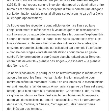
domination me fait immédiatement penser à
La Planète des singes
(1968), film qui repose sur une inversion du rapport de domination entre
humains et animaux, et aussi susceptible d’être lu comme une allégorie
sur la domination raciale (c’est d’ailleurs surtout comme ça qu’il a été lu
à l’époque apparemment).
Je trouve que les réceptions contradictoires dont ce film a pu faire
l’objet confirment ta méfiance vis-à-vis de ce genre de films reposant
sur l’inversion du rapport de domination. En effet, comme l’explique Eric
Greene dans son bouquin « Planet of the Apes as American Myth », ce
film est devenu culte aussi bien chez des militants anti-racistes que
chez des groupe de skinheads, qui utilisaient par exemple l’expression
« planète des singes » lors de manifestations pour mettre en garde
contre l’effondrement de la suprématie blanche (attention, la Terre est
en train de devenir la « planète des singes », c’est-à-dire « la planète
des Noir-e-s »).
Je ne vois pas du coup pourquoi on ne retrouverait pas la même chose
aujourd’hui pour les films inversant la domination masculine pour
mettre en scène un matriarcat. Surtout en ces temps où le masculinisme
est vraiment dans l’air du temps. A mon avis, ce genre de films est assez
ambigu pour bien plaire aux masculinistes. Car comme tu dis, au final,
ce qu’on voit dans ces films c’est exactement la même chose que ce
qu’on voit dans les films purement masculinistes, type
Le bonheur est
dans le pré
,
Calmos
,
la Chasse
,
Carnage
, etc. : des pauvrezomes
dominés par des femmes.