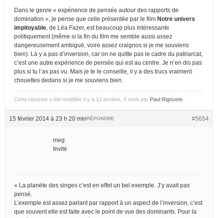
Dans le genre « expérience de pensée autour des rapports de
domination », je pense que celle présentée par le film
Notre univers
impitoyable
, de Léa Fazer, est beaucoup plus intéressante
politiquement (même si la fin du film me semble aussi assez
dangereusement ambiguë, voire assez craignos si je me souviens
bien). Là y a pas d’inversion, car on ne quitte pas le cadre du patriarcat,
c’est une autre expérience de pensée qui est au centre. Je n’en dis pas
plus si tu l’as pas vu. Mais je te le conseille, il y a des trucs vraiment
chouettes dedans si je me souviens bien.
Cette réponse a été modifiée Il y a 12 années, 5 mois par
Paul Rigouste
.
15 février 2014 à 23 h 20 min
#5654
RÉPONDRE
meg
Invité
« La planète des singes c’est en effet un bel exemple. J’y avait pas
pensé.
L’exemple est assez parlant par rapport à un aspect de l’inversion, c’est
que souvent elle est faite avec le point de vue des dominants. Pour la