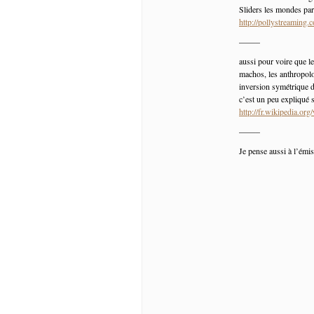
Sliders les mondes pa
http://pollystreamin
——–
aussi pour voire que le
machos, les anthropolo
inversion symétrique d
c’est un peu expliqué s
http://fr.wikipedia.org
——–
Je pense aussi à l’émis