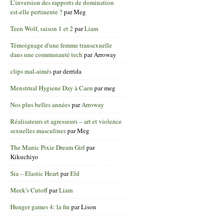
L’inversion des rapports de domination
est-elle pertinente ?
par
Meg
Teen Wolf, saison 1 et 2
par
Liam
Témoignage d'une femme transexuelle
dans une communauté tech
par
Arroway
clips mal-aimés
par
derrida
Menstrual Hygiene Day à Caen
par
meg
Nos plus belles années
par
Arroway
Réalisateurs et agresseurs – art et violence
sexuelles masculines
par
Meg
The Manic Pixie Dream Girl
par
Kikuchiyo
Sia – Elastic Heart
par
Eld
Meek's Cutoff
par
Liam
Hunger games 4: la fin
par
Lison