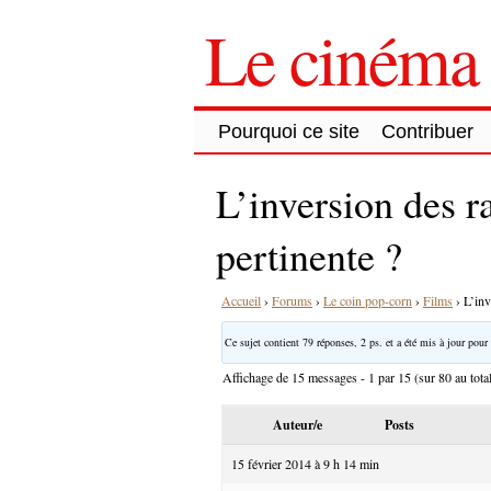
Le cinéma 
Pourquoi ce site
Contribuer
L’inversion des r
pertinente ?
Accueil
›
Forums
›
Le coin pop-corn
›
Films
›
L’inv
Ce sujet contient 79 réponses, 2 ps. et a été mis à jour pour 
Affichage de 15 messages - 1 par 15 (sur 80 au tota
Auteur/e
Posts
15 février 2014 à 9 h 14 min