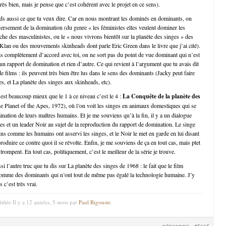
ès bien, mais je pense que c’est cohérent avec le projet en ce sens).
ds aussi ce que tu veux dire. Car en nous montrant les dominés en dominants, on
versement de la domination (du genre « les féministes elles veulent dominer les
e des masculinistes, ou le « nous vivrons bientôt sur la planète des singes » des
an ou des mouvements skinheads dont parle Eric Green dans le livre que j’ai cité).
is complètement d’accord avec toi, on ne sort pas du point de vue dominant qui n’est
n rapport de domination et rien d’autre. Ce qui revient à l’argument que tu avais dit
e films : ils peuvent très bien être lus dans le sens des dominants (Jacky peut faire
es, et La planète des singes aux skinheads, etc).
 est beaucoup mieux que le 1 à ce niveau c’est le 4 :
La Conquête de la planète des
e Planet of the Apes, 1972), où l’on voit les singes en animaux domestiques qui se
ination de leurs maîtres humains. Et je me souviens qu’à la fin, il y a un dialogue
ges et un leader Noir au sujet de la reproduction du rapport de domination. Le singe
ns comme les humains ont asservi les singes, et le Noir le met en garde en lui disant
eproduire ce contre quoi il se révolte. Enfin, je me souviens de ça en tout cas, mais ptet
ompent. En tout cas, politiquement, c’est le meilleur de la série je trouve.
i l’autre truc que tu dis sur La planète des singes de 1968 : le fait que le film
comme des dominants qui n’ont tout de même pas égalé la technologie humaine. J’y
 c’est très vrai.
ifiée Il y a 12 années, 5 mois par
Paul Rigouste
.
#5665