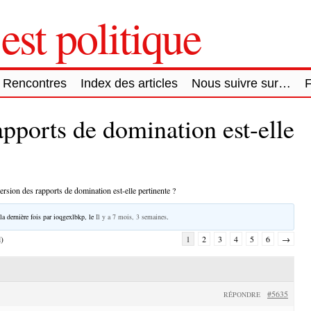
est politique
Rencontres
Index des articles
Nous suivre sur…
apports de domination est-elle
ersion des rapports de domination est-elle pertinente ?
la dernière fois par
ioqgexlbkp
, le
Il y a 7 mois, 3 semaines
.
l)
1
2
3
4
5
6
→
#5635
RÉPONDRE