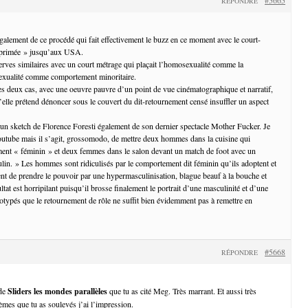
RÉPONDRE
également de ce procédé qui fait effectivement le buzz en ce moment avec le court-
pprimée » jusqu’aux USA.
serves similaires avec un court métrage qui plaçait l’homosexualité comme la
sexualité comme comportement minoritaire.
es deux cas, avec une oeuvre pauvre d’un point de vue cinématographique et narratif,
u’elle prétend dénoncer sous le couvert du dit-retournement censé insuffler un aspect
’un sketch de Florence Foresti également de son dernier spectacle Mother Fucker. Je
outube mais il s’agit, grossomodo, de mettre deux hommes dans la cuisine qui
ent « féminin » et deux femmes dans le salon devant un match de foot avec un
n. » Les hommes sont ridiculisés par le comportement dit féminin qu’ils adoptent et
nt de prendre le pouvoir par une hypermasculinisation, blague beauf à la bouche et
ultat est horripilant puisqu’il brosse finalement le portrait d’une masculinité et d’une
éotypés que le retournement de rôle ne suffit bien évidemment pas à remettre en
#5668
RÉPONDRE
 de
Sliders les mondes parallèles
que tu as cité Meg. Très marrant. Et aussi très
èmes que tu as soulevés j’ai l’impression.