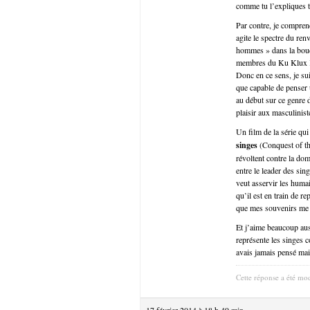
comme tu l’expliques tr
Par contre, je compren
agite le spectre du ren
hommes » dans la bouch
membres du Ku Klux Kl
Donc en ce sens, je su
que capable de penser u
au début sur ce genre d
plaisir aux masculinist
Un film de la série qui
singes
(Conquest of th
révoltent contre la dom
entre le leader des sin
veut asservir les humai
qu’il est en train de r
que mes souvenirs me tr
Et j’aime beaucoup auss
représente les singes 
avais jamais pensé mais
Cette réponse a été mod
17 février 2014 à 18 h 49 min