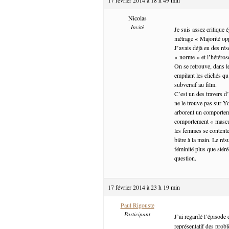
Nicolas
Invité
Je suis assez critique 
métrage « Majorité o
J’avais déjà eu des ré
« norme » et l’hétéro
On se retrouve, dans l
empilant les clichés q
subversif au film.
C’est un des travers d
ne le trouve pas sur Y
arborent un comportem
comportement « masculi
les femmes se contente
bière à la main. Le rés
féminité plus que stér
question.
17 février 2014 à 23 h 19 min
Paul Rigouste
Participant
J’ai regardé l’épisode
représentatif des probl