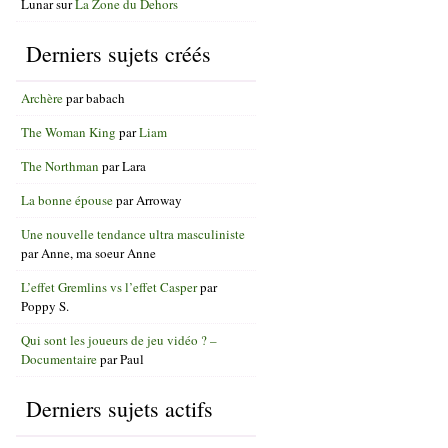
Lunar
sur
La Zone du Dehors
Derniers sujets créés
Archère
par
babach
The Woman King
par
Liam
The Northman
par
Lara
La bonne épouse
par
Arroway
Une nouvelle tendance ultra masculiniste
par
Anne, ma soeur Anne
L’effet Gremlins vs l’effet Casper
par
Poppy S.
Qui sont les joueurs de jeu vidéo ? –
Documentaire
par
Paul
Derniers sujets actifs