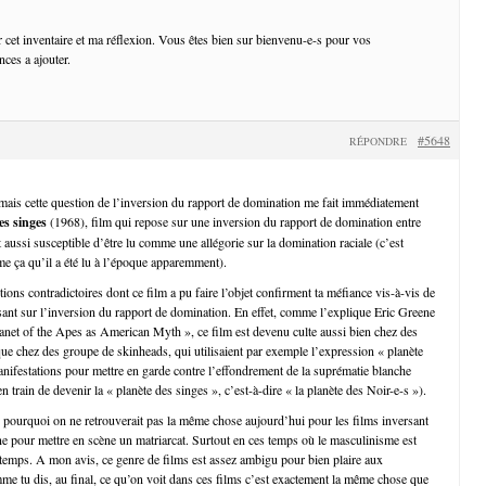
r cet inventaire et ma réflexion. Vous êtes bien sur bienvenu-e-s pour vos
ces a ajouter.
#5648
RÉPONDRE
, mais cette question de l’inversion du rapport de domination me fait immédiatement
es singes
(1968), film qui repose sur une inversion du rapport de domination entre
aussi susceptible d’être lu comme une allégorie sur la domination raciale (c’est
me ça qu’il a été lu à l’époque apparemment).
tions contradictoires dont ce film a pu faire l’objet confirment ta méfiance vis-à-vis de
sant sur l’inversion du rapport de domination. En effet, comme l’explique Eric Greene
net of the Apes as American Myth », ce film est devenu culte aussi bien chez des
 que chez des groupe de skinheads, qui utilisaient par exemple l’expression « planète
anifestations pour mettre en garde contre l’effondrement de la suprématie blanche
 en train de devenir la « planète des singes », c’est-à-dire « la planète des Noir-e-s »).
 pourquoi on ne retrouverait pas la même chose aujourd’hui pour les films inversant
e pour mettre en scène un matriarcat. Surtout en ces temps où le masculinisme est
 temps. A mon avis, ce genre de films est assez ambigu pour bien plaire aux
me tu dis, au final, ce qu’on voit dans ces films c’est exactement la même chose que