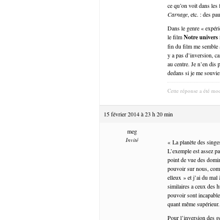
ce qu’on voit dans les
Carnage
, etc. : des 
Dans le genre « expéri
le film
Notre univers 
fin du film me semble 
y a pas d’inversion, ca
au centre. Je n’en dis p
dedans si je me souvie
Cette réponse a été mod
15 février 2014 à 23 h 20 min
meg
Invité
« La planète des singes
L’exemple est assez par
point de vue des domina
pouvoir sur nous, com
elleux » et j’ai du mal
similaires a ceux des 
pouvoir sont incapable
quant même supérieur.
Pour l’inversion des g