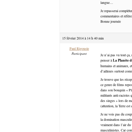
langue…
Je repasserai compléte
commentaires et référen
Bonne journée
15 février 2014 à 14 h 40 min
Paul Rigouste
Participant
Je n’ai pas vu tout ça
penser à
La Planète d
humains et animaux, et 
d’ailleurs surtout com
Je trouve que les récep
ce genre de films repo
dans son bouquin « Pla
militants anti-racistes
des singes » lors de m
(attention, la Terre est
Je ne vois pas du coup
la domination masculin
vraiment dans l’air du
masculinistes. Car com