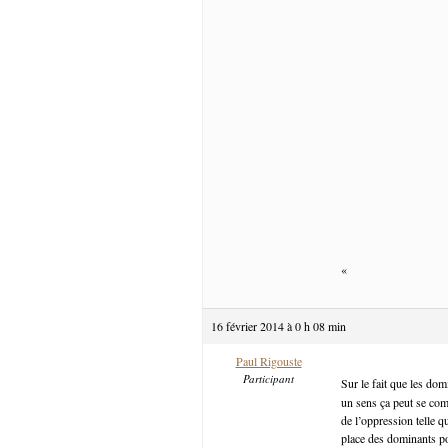
«
16 février 2014 à 0 h 08 min
Paul Rigouste
Participant
Sur le fait que les d
un sens ça peut se com
de l’oppression telle q
place des dominants pou