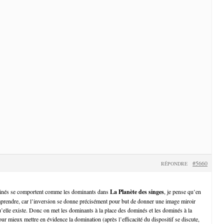
#5660
RÉPONDRE
ominés se comportent comme les dominants dans
La Planète des singes
, je pense qu’en
prendre, car l’inversion se donne précisément pour but de donner une image miroir
u’elle existe. Donc on met les dominants à la place des dominés et les dominés à la
r mieux mettre en évidence la domination (après l’efficacité du dispositif se discute,