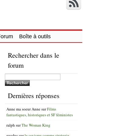
Forum
Boîte à outils
Rechercher dans le
forum
Dernières réponses
Anne ma soeur Anne
sur
Films
fantastiques, historiques et SF féministes
ralph
sur
The Woman King
exodus
sur
le sexisme comme strategie