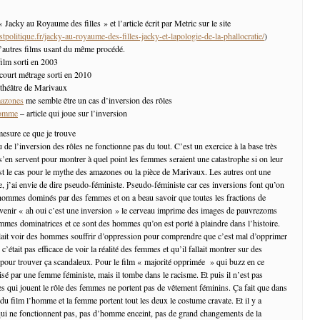
« Jacky au Royaume des filles » et l’article écrit par Metric sur le site
tpolitique.fr/jacky-au-royaume-des-filles-jacky-et-lapologie-de-la-phallocratie/
)
’autres films usant du même procédé.
film sorti en 2003
court métrage sorti en 2010
 théâtre de Marivaux
mazones
me semble être un cas d’inversion des rôles
homme
– article qui joue sur l’inversion
 mesure ce que je trouve
 de l’inversion des rôles ne fonctionne pas du tout. C’est un exercice à la base très
s’en servent pour montrer à quel point les femmes seraient une catastrophe si on leur
’est le cas pour le mythe des amazones ou la pièce de Marivaux. Les autres ont une
e, j’ai envie de dire pseudo-féministe. Pseudo-féministe car ces inversions font qu’on
’hommes dominés par des femmes et on a beau savoir que toutes les fractions de
uvenir « ah oui c’est une inversion » le cerveau imprime des images de pauvrezoms
mes dominatrices et ce sont des hommes qu’on est porté à plaindre dans l’histoire.
llait voir des hommes souffrir d’oppression pour comprendre que c’est mal d’opprimer
était pas efficace de voir la réalité des femmes et qu’il fallait montrer sur des
pour trouver ça scandaleux. Pour le film « majorité opprimée » qui buzz en ce
isé par une femme féministe, mais il tombe dans le racisme. Et puis il n’est pas
 qui jouent le rôle des femmes ne portent pas de vêtement féminins. Ça fait que dans
du film l’homme et la femme portent tout les deux le costume cravate. Et il y a
ui ne fonctionnent pas, pas d’homme enceint, pas de grand changements de la