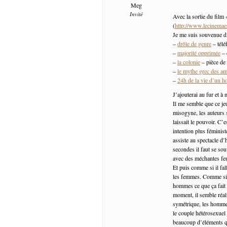
Meg
Invité
Avec la sortie du film 
(
http://www.lecinemaes
Je me suis souvenue d
–
drôle de genre
– télé
–
majorité opprimée
– 
–
la colonie
– pièce de
–
le mythe grec des a
–
24h de la vie d’un 
J’ajouterai au fur et à
Il me semble que ce jeu
misogyne, les auteurs 
laissait le pouvoir. C
intention plus féminist
assiste au spectacle d
secondes il faut se so
avec des méchantes fem
Et puis comme si il fa
les femmes. Comme si c’
hommes ce que ça fait 
moment, il semble réal
symétrique, les hommes
le couple hétérosexuel 
beaucoup d’éléments q