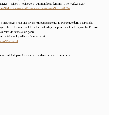
rallèles – saison 1- episode 8- Un monde au féminin (The Weaker Sex) –
g.com/Sliders-Season-1-Episode-8-The-Weaker-Sex_v20524
 « matriarcat » est une invension patriarcale qui n’existe que dans l’esprit des
gue utilisent maintenant le mot « matristique » pour montrer l’impossibilité d’une
es rôles de sexes et de genre.
ur la fiche wikipédia sur le matriarcat :
/wiki/Matriarcat
sion qui était passé sur canal + « dans la peau d’un noir »