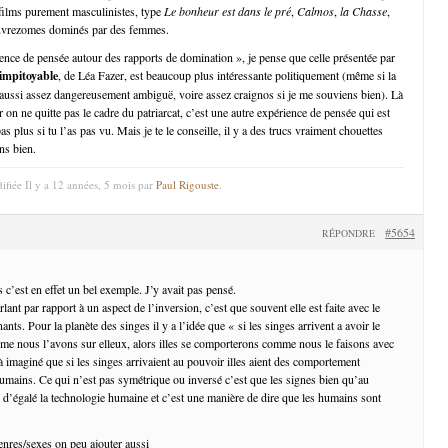
 films purement masculinistes, type
Le bonheur est dans le pré
,
Calmos
,
la Chasse
,
pauvrezomes dominés par des femmes.
ence de pensée autour des rapports de domination », je pense que celle présentée par
impitoyable
, de Léa Fazer, est beaucoup plus intéressante politiquement (même si la
aussi assez dangereusement ambiguë, voire assez craignos si je me souviens bien). Là
r on ne quitte pas le cadre du patriarcat, c’est une autre expérience de pensée qui est
as plus si tu l’as pas vu. Mais je te le conseille, il y a des trucs vraiment chouettes
ns bien.
ifiée Il y a 12 années, 5 mois par
Paul Rigouste
.
#5654
RÉPONDRE
 c’est en effet un bel exemple. J’y avait pas pensé.
lant par rapport à un aspect de l’inversion, c’est que souvent elle est faite avec le
nts. Pour la planète des singes il y a l’idée que « si les singes arrivent a avoir le
me nous l’avons sur elleux, alors illes se comporterons comme nous le faisons avec
 à imaginé que si les singes arrivaient au pouvoir illes aient des comportement
humains. Ce qui n’est pas symétrique ou inversé c’est que les signes bien qu’au
 d’égalé la technologie humaine et c’est une manière de dire que les humains sont
enres/sexes on peu ajouter aussi