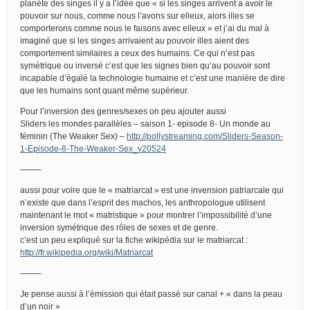
planète des singes il y a l’idée que « si les singes arrivent a avoir le
pouvoir sur nous, comme nous l’avons sur elleux, alors illes se
comporterons comme nous le faisons avec elleux » et j’ai du mal à
imaginé que si les singes arrivaient au pouvoir illes aient des
comportement similaires a ceux des humains. Ce qui n’est pas
symétrique ou inversé c’est que les signes bien qu’au pouvoir sont
incapable d’égalé la technologie humaine et c’est une manière de dire
que les humains sont quant même supérieur.
Pour l’inversion des genres/sexes on peu ajouter aussi
Sliders les mondes parallèles – saison 1- episode 8- Un monde au
féminin (The Weaker Sex) –
http://pollystreaming.com/Sliders-Season-
1-Episode-8-The-Weaker-Sex_v20524
——–
aussi pour voire que le « matriarcat » est une invension patriarcale qui
n’existe que dans l’esprit des machos, les anthropologue utilisent
maintenant le mot « matristique » pour montrer l’impossibilité d’une
inversion symétrique des rôles de sexes et de genre.
c’est un peu expliqué sur la fiche wikipédia sur le matriarcat :
http://fr.wikipedia.org/wiki/Matriarcat
——–
Je pense aussi à l’émission qui était passé sur canal + « dans la peau
d’un noir »