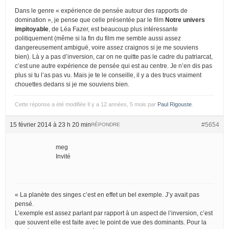
Dans le genre « expérience de pensée autour des rapports de
domination », je pense que celle présentée par le film
Notre univers
impitoyable
, de Léa Fazer, est beaucoup plus intéressante
politiquement (même si la fin du film me semble aussi assez
dangereusement ambiguë, voire assez craignos si je me souviens
bien). Là y a pas d’inversion, car on ne quitte pas le cadre du patriarcat,
c’est une autre expérience de pensée qui est au centre. Je n’en dis pas
plus si tu l’as pas vu. Mais je te le conseille, il y a des trucs vraiment
chouettes dedans si je me souviens bien.
Cette réponse a été modifiée Il y a 12 années, 5 mois par
Paul Rigouste
.
15 février 2014 à 23 h 20 min
#5654
RÉPONDRE
meg
Invité
« La planète des singes c’est en effet un bel exemple. J’y avait pas
pensé.
L’exemple est assez parlant par rapport à un aspect de l’inversion, c’est
que souvent elle est faite avec le point de vue des dominants. Pour la