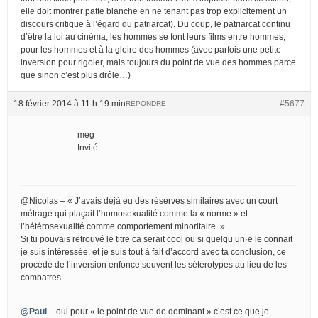
elle doit montrer patte blanche en ne tenant pas trop explicitement un
discours critique à l’égard du patriarcat). Du coup, le patriarcat continu
d’être la loi au cinéma, les hommes se font leurs films entre hommes,
pour les hommes et à la gloire des hommes (avec parfois une petite
inversion pour rigoler, mais toujours du point de vue des hommes parce
que sinon c’est plus drôle…)
18 février 2014 à 11 h 19 min
#5677
RÉPONDRE
meg
Invité
@Nicolas – « J’avais déjà eu des réserves similaires avec un court
métrage qui plaçait l’homosexualité comme la « norme » et
l’hétérosexualité comme comportement minoritaire. »
Si tu pouvais retrouvé le titre ca serait cool ou si quelqu’un·e le connait
je suis intéressée. et je suis tout à fait d’accord avec ta conclusion, ce
procédé de l’inversion enfonce souvent les sétérotypes au lieu de les
combatres.
@Paul
– oui pour « le point de vue de dominant » c’est ce que je