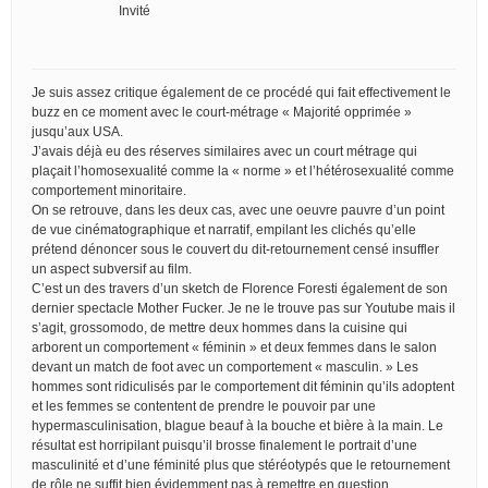
Invité
Je suis assez critique également de ce procédé qui fait effectivement le
buzz en ce moment avec le court-métrage « Majorité opprimée »
jusqu’aux USA.
J’avais déjà eu des réserves similaires avec un court métrage qui
plaçait l’homosexualité comme la « norme » et l’hétérosexualité comme
comportement minoritaire.
On se retrouve, dans les deux cas, avec une oeuvre pauvre d’un point
de vue cinématographique et narratif, empilant les clichés qu’elle
prétend dénoncer sous le couvert du dit-retournement censé insuffler
un aspect subversif au film.
C’est un des travers d’un sketch de Florence Foresti également de son
dernier spectacle Mother Fucker. Je ne le trouve pas sur Youtube mais il
s’agit, grossomodo, de mettre deux hommes dans la cuisine qui
arborent un comportement « féminin » et deux femmes dans le salon
devant un match de foot avec un comportement « masculin. » Les
hommes sont ridiculisés par le comportement dit féminin qu’ils adoptent
et les femmes se contentent de prendre le pouvoir par une
hypermasculinisation, blague beauf à la bouche et bière à la main. Le
résultat est horripilant puisqu’il brosse finalement le portrait d’une
masculinité et d’une féminité plus que stéréotypés que le retournement
de rôle ne suffit bien évidemment pas à remettre en question.