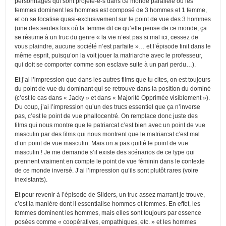
personnages qui sont projeté-e-s dans ce monde parallèle où les
femmes dominent les hommes est composé de 3 hommes et 1 femme,
et on se focalise quasi-exclusivement sur le point de vue des 3 hommes
(une des seules fois où la femme dit ce qu’elle pense de ce monde, ça
se résume à un truc du genre « la vie n’est pas si mal ici, cessez de
vous plaindre, aucune société n’est parfaite »… et l’épisode finit dans le
même esprit, puisqu’on la voit jouer la matriarche avec le professeur,
qui doit se comporter comme son esclave suite à un pari perdu…).
Et j’ai l’impression que dans les autres films que tu cites, on est toujours
du point de vue du dominant qui se retrouve dans la position du dominé
(c’est le cas dans « Jacky » et dans « Majorité Opprimée visiblement »).
Du coup, j’ai l’impression qu’un des trucs essentiel que ça n’inverse
pas, c’est le point de vue phallocentré. On remplace donc juste des
films qui nous montre que le patriarcat c’est bien avec un point de vue
masculin par des films qui nous montrent que le matriarcat c’est mal
d’un point de vue masculin. Mais on a pas quitté le point de vue
masculin ! Je me demande s’il existe des scénarios de ce type qui
prennent vraiment en compte le point de vue féminin dans le contexte
de ce monde inversé. J’ai l’impression qu’ils sont plutôt rares (voire
inexistants).
Et pour revenir à l’épisode de Sliders, un truc assez marrant je trouve,
c’est la manière dont il essentialise hommes et femmes. En effet, les
femmes dominent les hommes, mais elles sont toujours par essence
posées comme « coopératives, empathiques, etc. » et les hommes