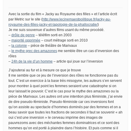
Avec la sortie du film « Jacky au Royaume des filles » et l’article écrit
par Metric sur le site (
http://www.lecinemaestpolitique.fr/jacky-au-
royaume-des-filles-jacky-et-lapologie-de-la-phallocratie/
)
Je me suis souvenue d’autres films usant du même procédé.
–
drôle de genre
– téléfilm sorti en 2003
–
majorité opprimée
– court métrage sorti en 2010
–
la colonie
– pièce de théâtre de Marivaux
–
le mythe grec des amazones
me semble être un cas d’inversion des
rôles
–
24h de la vie d’un homme
– article qui joue sur l’inversion
J’ajouterai au fur et à mesure ce que je trouve
Il me semble que ce jeu de l’inversion des rôles ne fonctionne pas du
tout. C’est un exercice à la base très misogyne, les auteurs s’en servent
pour montrer à quel point les femmes seraient une catastrophe si on
leur laissait le pouvoir. C’est le cas pour le mythe des amazones ou la
pièce de Marivaux. Les autres ont une intention plus féministe, j’ai envie
de dire pseudo-féministe. Pseudo-féministe car ces inversions font
qu’on assiste au spectacle d’hommes dominés par des femmes et on a
beau savoir que toutes les fractions de secondes il faut se souvenir « ah
oui c’est une inversion » le cerveau imprime des images de
pauvrezoms avec des méchantes femmes dominatrices et ce sont des
hommes qu’on est porté à plaindre dans l’histoire. Et puis comme si il