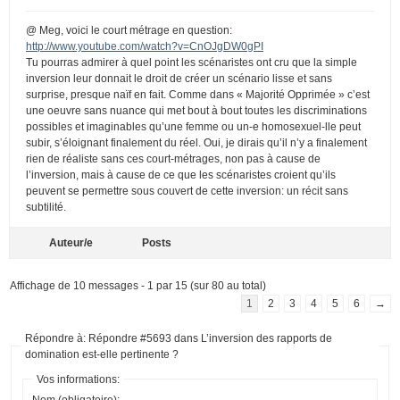
@ Meg, voici le court métrage en question:
http://www.youtube.com/watch?v=CnOJgDW0gPI
Tu pourras admirer à quel point les scénaristes ont cru que la simple
inversion leur donnait le droit de créer un scénario lisse et sans
surprise, presque naïf en fait. Comme dans « Majorité Opprimée » c’est
une oeuvre sans nuance qui met bout à bout toutes les discriminations
possibles et imaginables qu’une femme ou un-e homosexuel-lle peut
subir, s’éloignant finalement du réel. Oui, je dirais qu’il n’y a finalement
rien de réaliste sans ces court-métrages, non pas à cause de
l’inversion, mais à cause de ce que les scénaristes croient qu’ils
peuvent se permettre sous couvert de cette inversion: un récit sans
subtilité.
Auteur/e
Posts
Affichage de 10 messages - 1 par 15 (sur 80 au total)
1
2
3
4
5
6
→
Répondre à: Répondre #5693 dans L’inversion des rapports de
domination est-elle pertinente ?
Vos informations:
Nom (obligatoire):