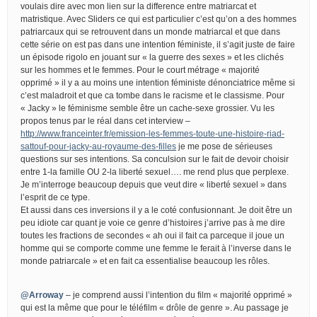
voulais dire avec mon lien sur la difference entre matriarcat et
matristique. Avec Sliders ce qui est particulier c’est qu’on a des hommes
patriarcaux qui se retrouvent dans un monde matriarcal et que dans
cette série on est pas dans une intention féministe, il s’agit juste de faire
un épisode rigolo en jouant sur « la guerre des sexes » et les clichés
sur les hommes et le femmes. Pour le court métrage « majorité
opprimé » il y a au moins une intention féministe dénonciatrice même si
c’est maladroit et que ca tombe dans le racisme et le classisme. Pour
« Jacky » le féminisme semble être un cache-sexe grossier. Vu les
propos tenus par le réal dans cet interview –
http://www.franceinter.fr/emission-les-femmes-toute-une-histoire-riad-
sattouf-pour-jacky-au-royaume-des-filles
je me pose de sérieuses
questions sur ses intentions. Sa conculsion sur le fait de devoir choisir
entre 1-la famille OU 2-la liberté sexuel…. me rend plus que perplexe.
Je m’interroge beaucoup depuis que veut dire « liberté sexuel » dans
l’esprit de ce type.
Et aussi dans ces inversions il y a le coté confusionnant. Je doit être un
peu idiote car quant je voie ce genre d’histoires j’arrive pas à me dire
toutes les fractions de secondes « ah oui il fait ca parceque il joue un
homme qui se comporte comme une femme le ferait à l’inverse dans le
monde patriarcale » et en fait ca essentialise beaucoup les rôles.
@Arroway
– je comprend aussi l’intention du film « majorité opprimé »
qui est la même que pour le téléfilm « drôle de genre ». Au passage je