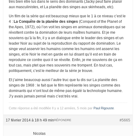
très bien être lus dans le sens des dominants (Jacky peut faire plaisir
aux masculinistes, et La planète des singes aux skinheads, etc).
Un film de la série qui est beaucoup mieux que le 1 à ce niveau c’est le
4 :
La Conquête de la planète des singes
(Conquest of the Planet of
the Apes, 1972), où l’on voit les singes en animaux domestiques qui se
révoltent contre la domination de leurs maîtres humains. Et je me
souviens qu’à la fin, il y a un dialogue entre le leader des singes et un
leader Noir au sujet de la reproduction du rapport de domination. Le
singe veut asservir les humains comme les humains ont asservi les
singes, et le Noir le met en garde en lui disant qu’il est en train de
reproduire ce contre quoi il se révolte. Enfin, je me souviens de ça en
tout cas, mais ptet que mes souvenirs me trompent. En tout cas,
politiquement, c’est le meilleur de la série je trouve.
Et j’aime beaucoup aussi l’autre truc que tu dis sur La planète des
singes de 1968 : le fait que le film représente les singes comme des
dominants qui n’ont tout de même pas égalé la technologie humaine.
J’y avais jamais pensé mais c’est très vrai.
Cette réponse a été modifiée Il y a 12 années, 5 mois par
Paul Rigouste
.
17 février 2014 à 18 h 49 min
#5665
RÉPONDRE
Nicolas