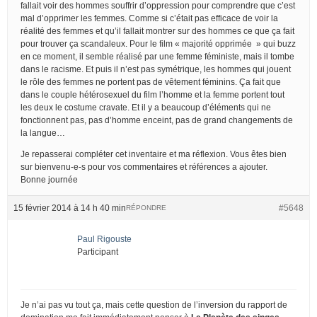
fallait voir des hommes souffrir d’oppression pour comprendre que c’est
mal d’opprimer les femmes. Comme si c’était pas efficace de voir la
réalité des femmes et qu’il fallait montrer sur des hommes ce que ça fait
pour trouver ça scandaleux. Pour le film « majorité opprimée » qui buzz
en ce moment, il semble réalisé par une femme féministe, mais il tombe
dans le racisme. Et puis il n’est pas symétrique, les hommes qui jouent
le rôle des femmes ne portent pas de vêtement féminins. Ça fait que
dans le couple hétérosexuel du film l’homme et la femme portent tout
les deux le costume cravate. Et il y a beaucoup d’éléments qui ne
fonctionnent pas, pas d’homme enceint, pas de grand changements de
la langue…
Je repasserai compléter cet inventaire et ma réflexion. Vous êtes bien
sur bienvenu-e-s pour vos commentaires et références a ajouter.
Bonne journée
15 février 2014 à 14 h 40 min
#5648
RÉPONDRE
Paul Rigouste
Participant
Je n’ai pas vu tout ça, mais cette question de l’inversion du rapport de