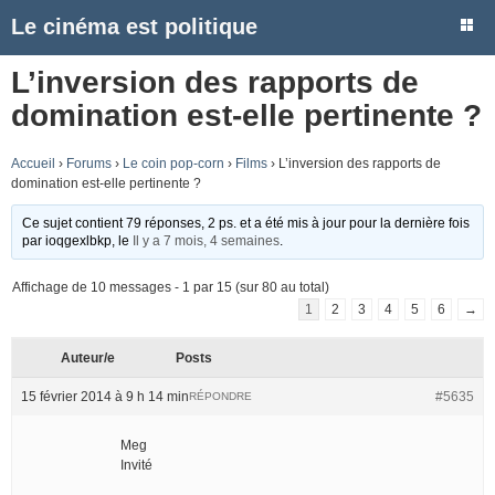
Le cinéma est politique
L’inversion des rapports de
domination est-elle pertinente ?
Accueil
›
Forums
›
Le coin pop-corn
›
Films
›
L’inversion des rapports de
domination est-elle pertinente ?
Ce sujet contient 79 réponses, 2 ps. et a été mis à jour pour la dernière fois
par
ioqgexlbkp
, le
Il y a 7 mois, 4 semaines
.
Affichage de 10 messages - 1 par 15 (sur 80 au total)
1
2
3
4
5
6
→
Auteur/e
Posts
15 février 2014 à 9 h 14 min
#5635
RÉPONDRE
Meg
Invité