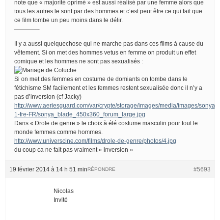
note que « majorité oprimé » est aussi réalisé par une femme alors que
tous les autres le sont par des hommes et c’est peut être ce qui fait que
ce film tombe un peu moins dans le délir.
————-
Il y a aussi quelquechose qui ne marche pas dans ces films à cause du
vêtement. Si on met des hommes vetus en femme on produit un effet
comique et les hommes ne sont pas sexualisés :
Si on met des femmes en costume de domiants on tombe dans le
fétichisme SM facilement et les femmes restent sexualisée donc il n’y a
pas d’inversion (cf Jacky)
http://www.aeriesguard.com/var/crypte/storage/images/media/images/sony
1-fre-FR/sonya_blade_450x360_forum_large.jpg
Dans « Drole de genre » le choix à été costume masculin pour tout le
monde femmes comme hommes.
http://www.universcine.com/films/drole-de-genre/photos/4.jpg
du coup ca ne fait pas vraiment « inversion »
19 février 2014 à 14 h 51 min
#5693
RÉPONDRE
Nicolas
Invité