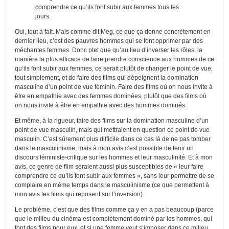
comprendre ce qu’ils font subir aux femmes tous les
jours.
Oui, tout à fait. Mais comme dit Meg, ce que ça donne concrètement en
dernier lieu, c’est des pauvres hommes qui se font opprimer par des
méchantes femmes. Donc ptet que qu’au lieu d’inverser les rôles, la
manière la plus efficace de faire prendre conscience aux hommes de ce
qu’ils font subir aux femmes, ce serait plutôt de changer le point de vue,
tout simplement, et de faire des films qui dépeignent la domination
masculine d’un point de vue féminin. Faire des films où on nous invite à
être en empathie avec des femmes dominées, plutôt que des films où
on nous invite à être en empathie avec des hommes dominés.
Et même, à la rigueur, faire des films sur la domination masculine d’un
point de vue masculin, mais qui mettraient en question ce point de vue
masculin. C’est sûrement plus difficile dans ce cas là de ne pas tomber
dans le masculinisme, mais à mon avis c’est possible de tenir un
discours féministe-critique sur les hommes et leur masculinité. Et à mon
avis, ce genre de film seraient aussi plus susceptibles de « leur faire
comprendre ce qu’ils font subir aux femmes », sans leur permettre de se
complaire en même temps dans le masculinisme (ce que permettent à
mon avis les films qui reposent sur l’inversion).
Le problème, c’est que des films comme ça y en a pas beaucoup (parce
que le milieu du cinéma est complètement dominé par les hommes, qui
font des films pour eux, et si une femme veut s’imposer dans ce milieu,