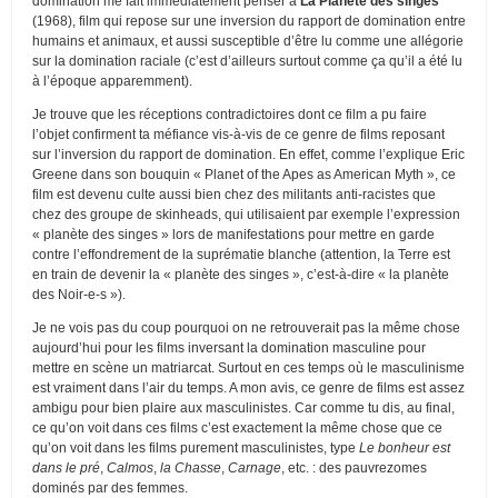
domination me fait immédiatement penser à
La Planète des singes
(1968), film qui repose sur une inversion du rapport de domination entre
humains et animaux, et aussi susceptible d’être lu comme une allégorie
sur la domination raciale (c’est d’ailleurs surtout comme ça qu’il a été lu
à l’époque apparemment).
Je trouve que les réceptions contradictoires dont ce film a pu faire
l’objet confirment ta méfiance vis-à-vis de ce genre de films reposant
sur l’inversion du rapport de domination. En effet, comme l’explique Eric
Greene dans son bouquin « Planet of the Apes as American Myth », ce
film est devenu culte aussi bien chez des militants anti-racistes que
chez des groupe de skinheads, qui utilisaient par exemple l’expression
« planète des singes » lors de manifestations pour mettre en garde
contre l’effondrement de la suprématie blanche (attention, la Terre est
en train de devenir la « planète des singes », c’est-à-dire « la planète
des Noir-e-s »).
Je ne vois pas du coup pourquoi on ne retrouverait pas la même chose
aujourd’hui pour les films inversant la domination masculine pour
mettre en scène un matriarcat. Surtout en ces temps où le masculinisme
est vraiment dans l’air du temps. A mon avis, ce genre de films est assez
ambigu pour bien plaire aux masculinistes. Car comme tu dis, au final,
ce qu’on voit dans ces films c’est exactement la même chose que ce
qu’on voit dans les films purement masculinistes, type
Le bonheur est
dans le pré
,
Calmos
,
la Chasse
,
Carnage
, etc. : des pauvrezomes
dominés par des femmes.