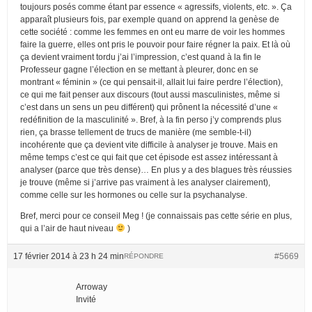
toujours posés comme étant par essence « agressifs, violents, etc. ». Ça
apparaît plusieurs fois, par exemple quand on apprend la genèse de
cette société : comme les femmes en ont eu marre de voir les hommes
faire la guerre, elles ont pris le pouvoir pour faire régner la paix. Et là où
ça devient vraiment tordu j’ai l’impression, c’est quand à la fin le
Professeur gagne l’élection en se mettant à pleurer, donc en se
montrant « féminin » (ce qui pensait-il, allait lui faire perdre l’élection),
ce qui me fait penser aux discours (tout aussi masculinistes, même si
c’est dans un sens un peu différent) qui prônent la nécessité d’une «
redéfinition de la masculinité ». Bref, à la fin perso j’y comprends plus
rien, ça brasse tellement de trucs de manière (me semble-t-il)
incohérente que ça devient vite difficile à analyser je trouve. Mais en
même temps c’est ce qui fait que cet épisode est assez intéressant à
analyser (parce que très dense)… En plus y a des blagues très réussies
je trouve (même si j’arrive pas vraiment à les analyser clairement),
comme celle sur les hormones ou celle sur la psychanalyse.
Bref, merci pour ce conseil Meg ! (je connaissais pas cette série en plus,
qui a l’air de haut niveau
)
17 février 2014 à 23 h 24 min
#5669
RÉPONDRE
Arroway
Invité