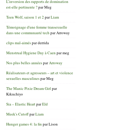
L’inversion des rapports de domination
est-elle pertinente ?
par
Meg
Teen Wolf, saison 1 et 2
par
Liam
Témoignage d'une femme transexuelle
dans une communauté tech
par
Arroway
clips mal-aimés
par
derrida
Menstrual Hygiene Day à Caen
par
meg
Nos plus belles années
par
Arroway
Réalisateurs et agresseurs – art et violence
sexuelles masculines
par
Meg
The Manic Pixie Dream Girl
par
Kikuchiyo
Sia – Elastic Heart
par
Eld
Meek's Cutoff
par
Liam
Hunger games 4: la fin
par
Lison