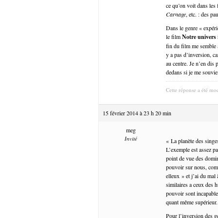
ce qu’on voit dans les
Carnage
, etc. : des 
Dans le genre « expéri
le film
Notre univers 
fin du film me semble 
y a pas d’inversion, ca
au centre. Je n’en dis p
dedans si je me souvie
Cette réponse a été mod
15 février 2014 à 23 h 20 min
meg
Invité
« La planète des singes
L’exemple est assez par
point de vue des domina
pouvoir sur nous, com
elleux » et j’ai du mal
similaires a ceux des 
pouvoir sont incapable
quant même supérieur.
Pour l’inversion des g