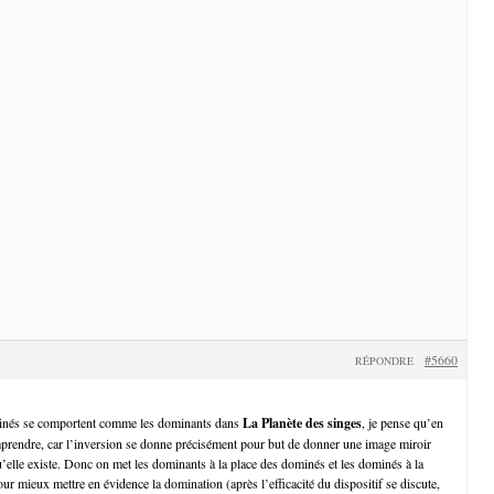
#5660
RÉPONDRE
ominés se comportent comme les dominants dans
La Planète des singes
, je pense qu’en
prendre, car l’inversion se donne précisément pour but de donner une image miroir
u’elle existe. Donc on met les dominants à la place des dominés et les dominés à la
r mieux mettre en évidence la domination (après l’efficacité du dispositif se discute,