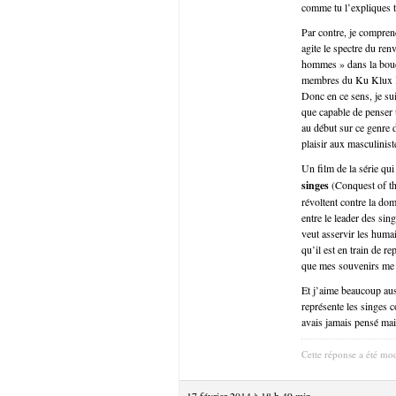
comme tu l’expliques tr
Par contre, je compren
agite le spectre du ren
hommes » dans la bouch
membres du Ku Klux Kl
Donc en ce sens, je su
que capable de penser u
au début sur ce genre d
plaisir aux masculinist
Un film de la série qui
singes
(Conquest of th
révoltent contre la dom
entre le leader des sin
veut asservir les humai
qu’il est en train de r
que mes souvenirs me tr
Et j’aime beaucoup auss
représente les singes 
avais jamais pensé mais
Cette réponse a été mod
17 février 2014 à 18 h 49 min