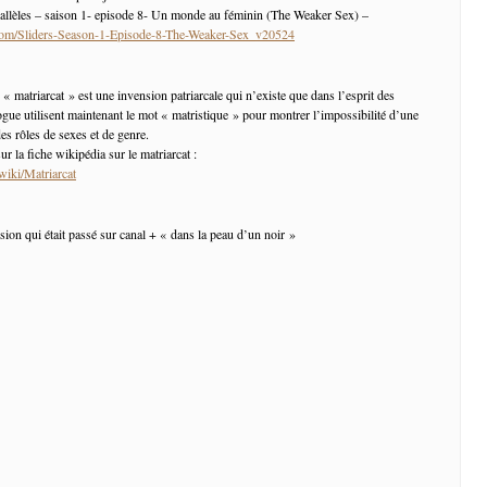
rallèles – saison 1- episode 8- Un monde au féminin (The Weaker Sex) –
g.com/Sliders-Season-1-Episode-8-The-Weaker-Sex_v20524
 « matriarcat » est une invension patriarcale qui n’existe que dans l’esprit des
gue utilisent maintenant le mot « matristique » pour montrer l’impossibilité d’une
es rôles de sexes et de genre.
ur la fiche wikipédia sur le matriarcat :
/wiki/Matriarcat
sion qui était passé sur canal + « dans la peau d’un noir »