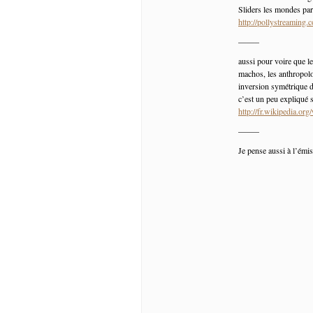
Sliders les mondes pa
http://pollystreamin
——–
aussi pour voire que le
machos, les anthropolo
inversion symétrique d
c’est un peu expliqué s
http://fr.wikipedia.org
——–
Je pense aussi à l’émis