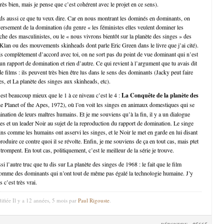
ès bien, mais je pense que c’est cohérent avec le projet en ce sens).
ds aussi ce que tu veux dire. Car en nous montrant les dominés en dominants, on
versement de la domination (du genre « les féministes elles veulent dominer les
e des masculinistes, ou le « nous vivrons bientôt sur la planète des singes » des
an ou des mouvements skinheads dont parle Eric Green dans le livre que j’ai cité).
is complètement d’accord avec toi, on ne sort pas du point de vue dominant qui n’est
n rapport de domination et rien d’autre. Ce qui revient à l’argument que tu avais dit
e films : ils peuvent très bien être lus dans le sens des dominants (Jacky peut faire
es, et La planète des singes aux skinheads, etc).
 est beaucoup mieux que le 1 à ce niveau c’est le 4 :
La Conquête de la planète des
e Planet of the Apes, 1972), où l’on voit les singes en animaux domestiques qui se
ination de leurs maîtres humains. Et je me souviens qu’à la fin, il y a un dialogue
ges et un leader Noir au sujet de la reproduction du rapport de domination. Le singe
ns comme les humains ont asservi les singes, et le Noir le met en garde en lui disant
eproduire ce contre quoi il se révolte. Enfin, je me souviens de ça en tout cas, mais ptet
ompent. En tout cas, politiquement, c’est le meilleur de la série je trouve.
i l’autre truc que tu dis sur La planète des singes de 1968 : le fait que le film
comme des dominants qui n’ont tout de même pas égalé la technologie humaine. J’y
 c’est très vrai.
ifiée Il y a 12 années, 5 mois par
Paul Rigouste
.
#5665