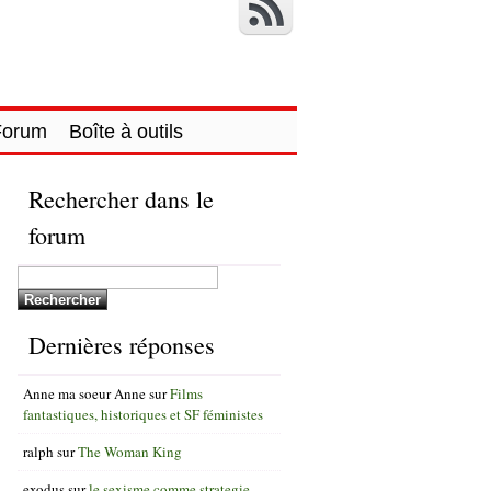
Forum
Boîte à outils
Rechercher dans le
forum
Dernières réponses
Anne ma soeur Anne
sur
Films
fantastiques, historiques et SF féministes
ralph
sur
The Woman King
exodus
sur
le sexisme comme strategie