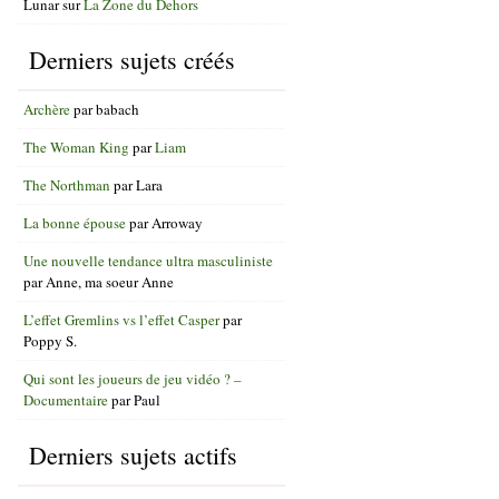
Lunar
sur
La Zone du Dehors
Derniers sujets créés
Archère
par
babach
The Woman King
par
Liam
The Northman
par
Lara
La bonne épouse
par
Arroway
Une nouvelle tendance ultra masculiniste
par
Anne, ma soeur Anne
L’effet Gremlins vs l’effet Casper
par
Poppy S.
Qui sont les joueurs de jeu vidéo ? –
Documentaire
par
Paul
Derniers sujets actifs