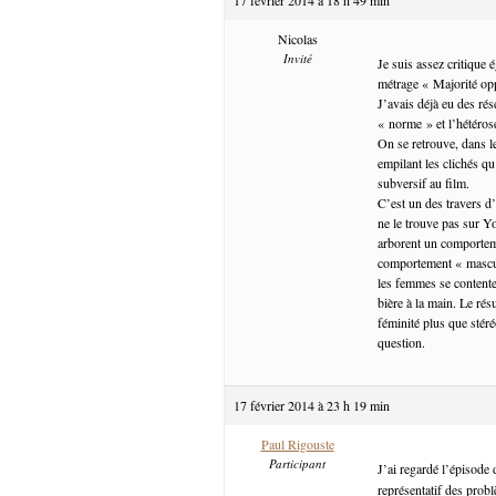
Nicolas
Invité
Je suis assez critique 
métrage « Majorité o
J’avais déjà eu des ré
« norme » et l’hétéro
On se retrouve, dans l
empilant les clichés q
subversif au film.
C’est un des travers d
ne le trouve pas sur Y
arborent un comportem
comportement « masculi
les femmes se contente
bière à la main. Le rés
féminité plus que stér
question.
17 février 2014 à 23 h 19 min
Paul Rigouste
Participant
J’ai regardé l’épisode
représentatif des probl