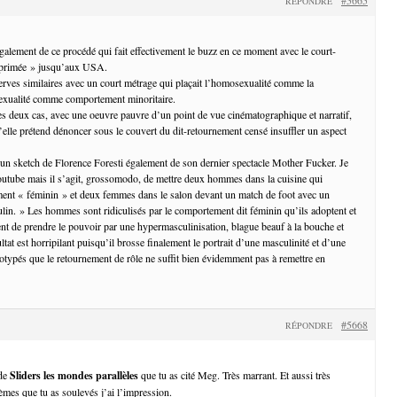
RÉPONDRE
également de ce procédé qui fait effectivement le buzz en ce moment avec le court-
pprimée » jusqu’aux USA.
serves similaires avec un court métrage qui plaçait l’homosexualité comme la
sexualité comme comportement minoritaire.
es deux cas, avec une oeuvre pauvre d’un point de vue cinématographique et narratif,
u’elle prétend dénoncer sous le couvert du dit-retournement censé insuffler un aspect
’un sketch de Florence Foresti également de son dernier spectacle Mother Fucker. Je
outube mais il s’agit, grossomodo, de mettre deux hommes dans la cuisine qui
ent « féminin » et deux femmes dans le salon devant un match de foot avec un
n. » Les hommes sont ridiculisés par le comportement dit féminin qu’ils adoptent et
nt de prendre le pouvoir par une hypermasculinisation, blague beauf à la bouche et
ultat est horripilant puisqu’il brosse finalement le portrait d’une masculinité et d’une
éotypés que le retournement de rôle ne suffit bien évidemment pas à remettre en
#5668
RÉPONDRE
 de
Sliders les mondes parallèles
que tu as cité Meg. Très marrant. Et aussi très
èmes que tu as soulevés j’ai l’impression.