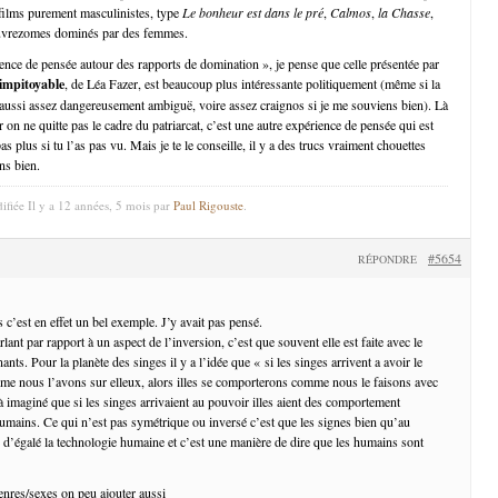
 films purement masculinistes, type
Le bonheur est dans le pré
,
Calmos
,
la Chasse
,
pauvrezomes dominés par des femmes.
ence de pensée autour des rapports de domination », je pense que celle présentée par
impitoyable
, de Léa Fazer, est beaucoup plus intéressante politiquement (même si la
aussi assez dangereusement ambiguë, voire assez craignos si je me souviens bien). Là
r on ne quitte pas le cadre du patriarcat, c’est une autre expérience de pensée qui est
as plus si tu l’as pas vu. Mais je te le conseille, il y a des trucs vraiment chouettes
ns bien.
ifiée Il y a 12 années, 5 mois par
Paul Rigouste
.
#5654
RÉPONDRE
 c’est en effet un bel exemple. J’y avait pas pensé.
lant par rapport à un aspect de l’inversion, c’est que souvent elle est faite avec le
nts. Pour la planète des singes il y a l’idée que « si les singes arrivent a avoir le
me nous l’avons sur elleux, alors illes se comporterons comme nous le faisons avec
 à imaginé que si les singes arrivaient au pouvoir illes aient des comportement
humains. Ce qui n’est pas symétrique ou inversé c’est que les signes bien qu’au
 d’égalé la technologie humaine et c’est une manière de dire que les humains sont
enres/sexes on peu ajouter aussi