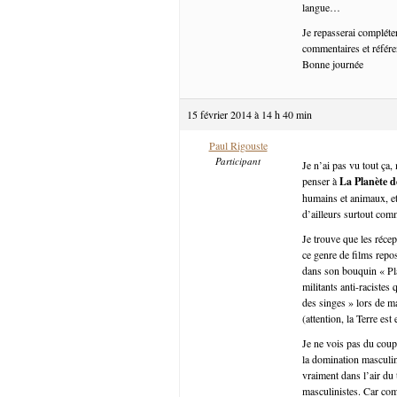
langue…
Je repasserai compléte
commentaires et référen
Bonne journée
15 février 2014 à 14 h 40 min
Paul Rigouste
Participant
Je n’ai pas vu tout ça
penser à
La Planète d
humains et animaux, et 
d’ailleurs surtout com
Je trouve que les récep
ce genre de films repo
dans son bouquin « Pla
militants anti-racistes
des singes » lors de m
(attention, la Terre est
Je ne vois pas du coup
la domination masculin
vraiment dans l’air du
masculinistes. Car com