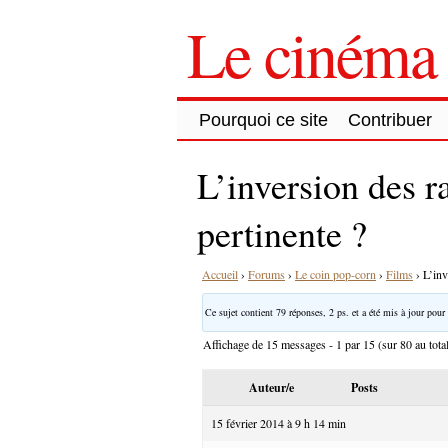
Le cinéma 
Pourquoi ce site
Contribuer
L’inversion des r
pertinente ?
Accueil
›
Forums
›
Le coin pop-corn
›
Films
›
L’inv
Ce sujet contient 79 réponses, 2 ps. et a été mis à jour pour 
Affichage de 15 messages - 1 par 15 (sur 80 au tota
Auteur/e
Posts
15 février 2014 à 9 h 14 min