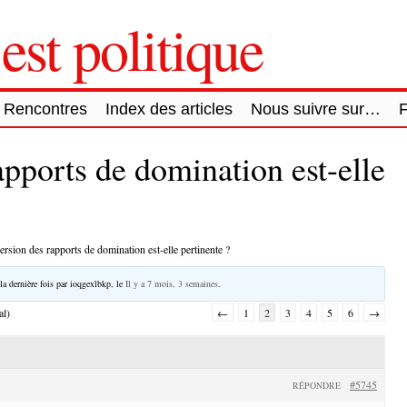
est politique
Rencontres
Index des articles
Nous suivre sur…
apports de domination est-elle
ersion des rapports de domination est-elle pertinente ?
la dernière fois par
ioqgexlbkp
, le
Il y a 7 mois, 3 semaines
.
al)
←
1
2
3
4
5
6
→
#5745
RÉPONDRE