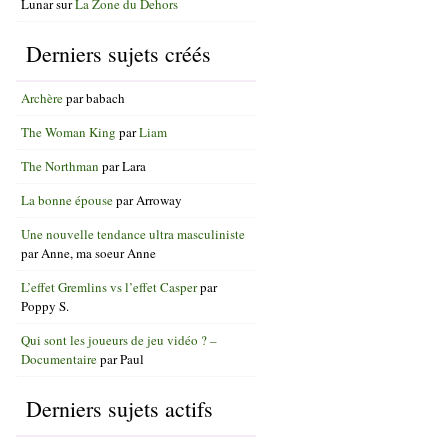
Lunar
sur
La Zone du Dehors
Derniers sujets créés
Archère
par
babach
The Woman King
par
Liam
The Northman
par
Lara
La bonne épouse
par
Arroway
Une nouvelle tendance ultra masculiniste
par
Anne, ma soeur Anne
L’effet Gremlins vs l’effet Casper
par
Poppy S.
Qui sont les joueurs de jeu vidéo ? –
Documentaire
par
Paul
Derniers sujets actifs