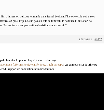
n film d’inversion puisque le monde dans lequel évoluent l’histoire est le notre avec
restres en plus. Et je ne suis pas sur que ce film veuille dénoncé l’utilisation de
s. Par contre niveau pauvreté scénaristique on est servi ^^
#6557
RÉPONDRE
lip de Jennifer Lopez sur lequel j’ai ouvert un sujet
politique.fr/forums/topic/jennifer-lopez-i-luh-ya-papi/
) car ça repose sur le principe
spect du rapport de domination hommes/femmes :