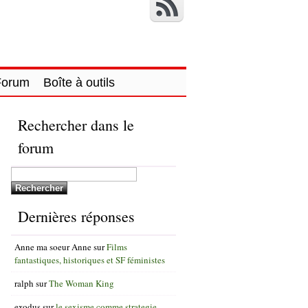
Forum
Boîte à outils
Rechercher dans le
forum
Dernières réponses
Anne ma soeur Anne
sur
Films
fantastiques, historiques et SF féministes
ralph
sur
The Woman King
exodus
sur
le sexisme comme strategie