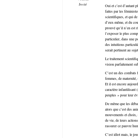
Invité
Oui et c’est d’autant 
faites par les féminist
scientifiques, et qui d
d’eux-même, et du coup
prouvé qu’il n’en est r
l’exposer le plus compl
particulier, dans une p
des intuitions particul
serait pertinent au sujet
Le traitement scientifiq
vision parfaitement su
C’est un des combats f
femmes, de maternité, 
Et il est encore aujour
caractère infantilisant 
peuples » pour leur évi
De même que les débat
alors que c’est des ani
mouvements et choix, s’
de vie, de leurs action
rassurer ce pauvre hu
C’est idiot mais, le jo