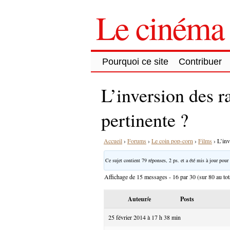
Le cinéma 
Pourquoi ce site
Contribuer
L’inversion des r
pertinente ?
Accueil
›
Forums
›
Le coin pop-corn
›
Films
›
L’inv
Ce sujet contient 79 réponses, 2 ps. et a été mis à jour pour 
Affichage de 15 messages - 16 par 30 (sur 80 au tot
Auteur/e
Posts
25 février 2014 à 17 h 38 min