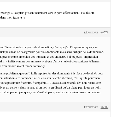
nd revenge », lesquels glissent lentement vers le porn effectivement. J’ai fais un
dans mon texte. u_u
#6579
RÉPONDRE
vec l’inversion des rapports de domination, c’est que j’ai l’impression que ça se
quelque chose de désagréable pour les dominants mais sans critique de la domination.
on présente une inversion des humains et des animaux, j’ai toujours l’impression
ns « traités comme des animaux » et que c’est ça qui est choquant, pas tellement
e vrai monde soient traités comme ça.
rouve problématique qu’il faille représenter des dominants à la place de dominés pour
nt attention aux dominés : la seule raison de cette attention, c’est qu’ils pourraient
ie toute possibilité d’écoute, d’empathie… J’avais aussi entendu des non-blancs être
iatives du genre « dans la peau d’un noir » en disant qu’un blanc peut jouer au noir,
 n’était pas un jeu, que ça ne s’arrêtait pas quand iels en avaient assez du racisme.
#6587
RÉPONDRE