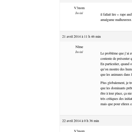
V3nom
Invité
il fallait lire « rape a
amalgame malheureux 
21 avril 2014 à 11 h 46 min
Nîme
Invité
Le problème que j’ai a
contente de présenter 
En particulier, quand 
qu’on montre des humai
que les animaux dans l
Plus globalement, je t
que les dominants prête
être à leur place, ça n
très critiques des init
mais que pour elleux ce
22 avril 2014 à 0 h 36 min
V3nom