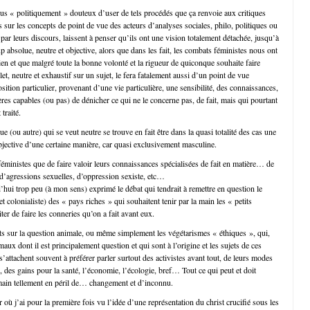
plus « politiquement » douteux d’user de tels procédés que ça renvoie aux critiques
es sur les concepts de point de vue des acteurs d’analyses sociales, philo, politiques ou
e par leurs discours, laissent à penser qu’ils ont une vision totalement détachée, jusqu’à
 absolue, neutre et objective, alors que dans les fait, les combats féministes nous ont
ien et que malgré toute la bonne volonté et la rigueur de quiconque souhaite faire
et, neutre et exhaustif sur un sujet, le fera fatalement aussi d’un point de vue
osition particulier, provenant d’une vie particulière, une sensibilité, des connaissances,
ières capables (ou pas) de dénicher ce qui ne le concerne pas, de fait, mais qui pourtant
 traité.
ue (ou autre) qui se veut neutre se trouve en fait être dans la quasi totalité des cas une
bjective d’une certaine manière, car quasi exclusivement masculine.
éministes que de faire valoir leurs connaissances spécialisées de fait en matière… de
d’agressions sexuelles, d’oppression sexiste, etc…
d’hui trop peu (à mon sens) exprimé le débat qui tendrait à remettre en question le
(et colonialiste) des « pays riches » qui souhaitent tenir par la main les « petits
ter de faire les conneries qu’on a fait avant eux.
s sur la question animale, ou même simplement les végétarismes « éthiques », qui,
maux dont il est principalement question et qui sont à l’origine et les sujets de ces
attachent souvent à préférer parler surtout des activistes avant tout, de leurs modes
s, des gains pour la santé, l’économie, l’écologie, bref… Tout ce qui peut et doit
main tellement en péril de… changement et d’inconnu.
ur où j’ai pour la première fois vu l’idée d’une représentation du christ crucifié sous les