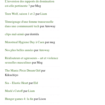
L’inversion des rapports de domination
est-elle pertinente ?
par
Meg
Teen Wolf, saison 1 et 2
par
Liam
Témoignage d'une femme transexuelle
dans une communauté tech
par
Arroway
clips mal-aimés
par
derrida
Menstrual Hygiene Day à Caen
par
meg
Nos plus belles années
par
Arroway
Réalisateurs et agresseurs – art et violence
sexuelles masculines
par
Meg
The Manic Pixie Dream Girl
par
Kikuchiyo
Sia – Elastic Heart
par
Eld
Meek's Cutoff
par
Liam
Hunger games 4: la fin
par
Lison