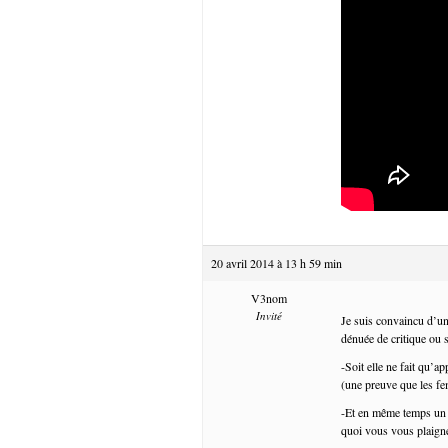
20 avril 2014 à 13 h 59 min
V3nom
Invité
Je suis convaincu d’un
dénuée de critique ou s
-Soit elle ne fait qu’a
(une preuve que les fe
-Et en même temps un a
quoi vous vous plaigne