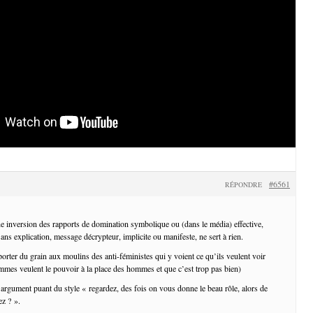
#6561
RÉPONDRE
e inversion des rapports de domination symbolique ou (dans le média) effective,
ans explication, message décrypteur, implicite ou manifeste, ne sert à rien.
pporter du grain aux moulins des anti-féministes qui y voient ce qu’ils veulent voir
mmes veulent le pouvoir à la place des hommes et que c’est trop pas bien)
rgument puant du style « regardez, des fois on vous donne le beau rôle, alors de
z ? ».