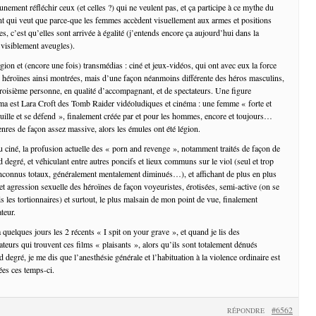
cunement réfléchir ceux (et celles ?) qui ne veulent pas, et ça participe à ce mythe du
t qui veut que parce-que les femmes accèdent visuellement aux armes et positions
les, c’est qu’elles sont arrivée à égalité (j’entends encore ça aujourd’hui dans la
 visiblement aveugles).
gion et (encore une fois) transmédias : ciné et jeux-vidéos, qui ont avec eux la force
s héroïnes ainsi montrées, mais d’une façon néanmoins différente des héros masculins,
troisième personne, en qualité d’accompagnant, et de spectateurs. Une figure
ma est Lara Croft des Tomb Raider vidéoludiques et cinéma : une femme « forte et
ille et se défend », finalement créée par et pour les hommes, encore et toujours…
enres de façon assez massive, alors les émules ont été légion.
 ciné, la profusion actuelle des « porn and revenge », notamment traités de façon de
degré, et véhiculant entre autres poncifs et lieux communs sur le viol (seul et trop
 inconnus totaux, généralement mentalement diminués…), et affichant de plus en plus
et agression sexuelle des héroïnes de façon voyeuristes, érotisées, semi-active (on se
is les tortionnaires) et surtout, le plus malsain de mon point de vue, finalement
teur.
 a quelques jours les 2 récents « I spit on your grave », et quand je lis des
teurs qui trouvent ces films « plaisants », alors qu’ils sont totalement dénués
egré, je me dis que l’anesthésie générale et l’habituation à la violence ordinaire est
ées ces temps-ci.
#6562
RÉPONDRE