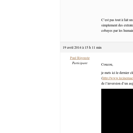
C’est pas tout à fait u
simplement des extrater
cobayes par les humain
19 avril 2014 à 15 h 11 min
Paul Rigouste
Participant
Coucou,
je mets ici le dernier c
(
http://www.lecinemaest
de l’inversion d’un a