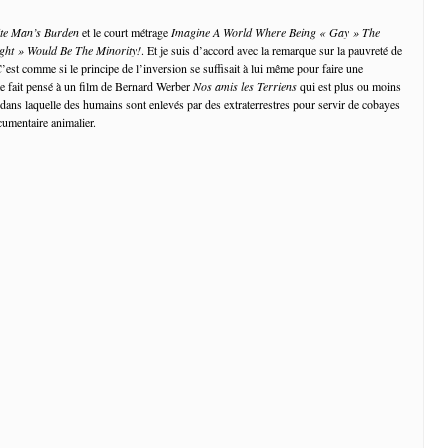
te Man’s Burden
et le court métrage
Imagine A World Where Being « Gay » The
ght » Would Be The Minority!
. Et je suis d’accord avec la remarque sur la pauvreté de
’est comme si le principe de l’inversion se suffisait à lui même pour faire une
me fait pensé à un film de Bernard Werber
Nos amis les Terriens
qui est plus ou moins
 dans laquelle des humains sont enlevés par des extraterrestres pour servir de cobayes
ocumentaire animalier.