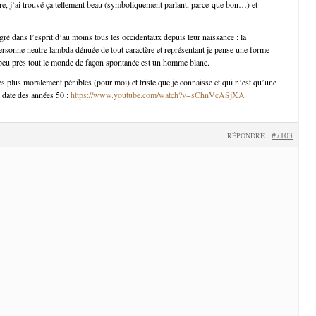
re, j’ai trouvé ça tellement beau (symboliquement parlant, parce-que bon…) et
gré dans l’esprit d’au moins tous les occidentaux depuis leur naissance : la
ersonne neutre lambda dénuée de tout caractère et représentant je pense une forme
 peu près tout le monde de façon spontanée est un homme blanc.
es plus moralement pénibles (pour moi) et triste que je connaisse et qui n’est qu’une
i date des années 50 :
https://www.youtube.com/watch?v=sChnVcASjXA
#7103
RÉPONDRE