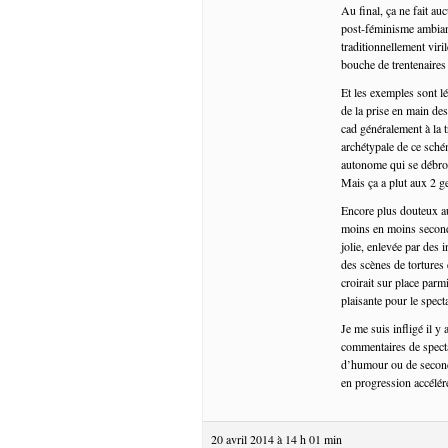
Au final, ça ne fait au
post-féminisme ambian
traditionnellement viri
bouche de trentenaires
Et les exemples sont lé
de la prise en main de
cad généralement à la 
archétypale de ce sché
autonome qui se débrou
Mais ça a plut aux 2 g
Encore plus douteux au
moins en moins second 
jolie, enlevée par des
des scènes de tortures 
croirait sur place parm
plaisante pour le specta
Je me suis infligé il y
commentaires de specta
d’humour ou de second d
en progression accélér
20 avril 2014 à 14 h 01 min