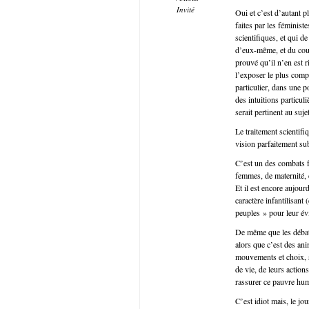
Invité
Oui et c’est d’autant 
faites par les féminist
scientifiques, et qui d
d’eux-même, et du coup
prouvé qu’il n’en est r
l’exposer le plus compl
particulier, dans une p
des intuitions particul
serait pertinent au sujet
Le traitement scientifiq
vision parfaitement su
C’est un des combats f
femmes, de maternité, 
Et il est encore aujour
caractère infantilisant 
peuples » pour leur évi
De même que les débat
alors que c’est des ani
mouvements et choix, s’
de vie, de leurs action
rassurer ce pauvre hu
C’est idiot mais, le jo