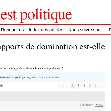
est politique
Rencontres
Index des articles
Nous suivre sur…
apports de domination est-elle
ersion des rapports de domination est-elle pertinente ?
la dernière fois par
ioqgexlbkp
, le
Il y a 7 mois, 3 semaines
.
al)
←
1
2
3
4
5
6
→
#5745
RÉPONDRE