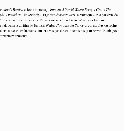
te Man’s Burden
et le court métrage
Imagine A World Where Being « Gay » The
ght » Would Be The Minority!
. Et je suis d’accord avec la remarque sur la pauvreté de
’est comme si le principe de l’inversion se suffisait à lui même pour faire une
me fait pensé à un film de Bernard Werber
Nos amis les Terriens
qui est plus ou moins
 dans laquelle des humains sont enlevés par des extraterrestres pour servir de cobayes
ocumentaire animalier.