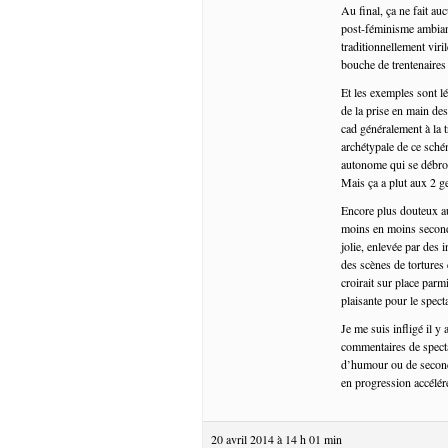
Au final, ça ne fait au
post-féminisme ambian
traditionnellement viri
bouche de trentenaires
Et les exemples sont lé
de la prise en main de
cad généralement à la 
archétypale de ce sché
autonome qui se débrou
Mais ça a plut aux 2 g
Encore plus douteux au
moins en moins second 
jolie, enlevée par des
des scènes de tortures 
croirait sur place parm
plaisante pour le specta
Je me suis infligé il y
commentaires de specta
d’humour ou de second d
en progression accélér
20 avril 2014 à 14 h 01 min