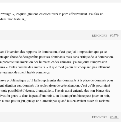
nd revenge », lesquels glissent lentement vers le porn effectivement. J’ai fais un
dans mon texte. u_u
#6579
RÉPONDRE
vec l’inversion des rapports de domination, c’est que j’ai l’impression que ça se
quelque chose de désagréable pour les dominants mais sans critique de la domination.
on présente une inversion des humains et des animaux, j’ai toujours l’impression
ns « traités comme des animaux » et que c’est ça qui est choquant, pas tellement
e vrai monde soient traités comme ça.
rouve problématique qu’il faille représenter des dominants à la place de dominés pour
nt attention aux dominés : la seule raison de cette attention, c’est qu’ils pourraient
ie toute possibilité d’écoute, d’empathie… J’avais aussi entendu des non-blancs être
iatives du genre « dans la peau d’un noir » en disant qu’un blanc peut jouer au noir,
 n’était pas un jeu, que ça ne s’arrêtait pas quand iels en avaient assez du racisme.
#6587
RÉPONDRE