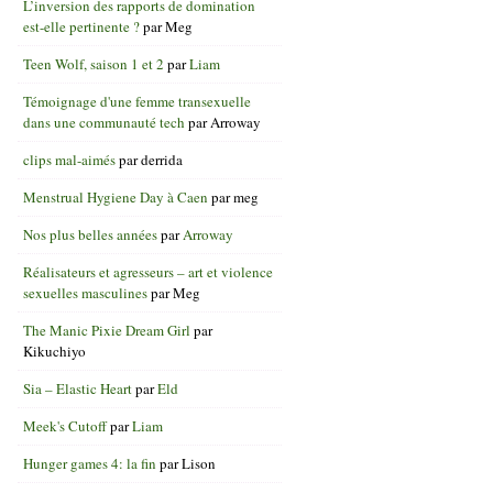
L’inversion des rapports de domination
est-elle pertinente ?
par
Meg
Teen Wolf, saison 1 et 2
par
Liam
Témoignage d'une femme transexuelle
dans une communauté tech
par
Arroway
clips mal-aimés
par
derrida
Menstrual Hygiene Day à Caen
par
meg
Nos plus belles années
par
Arroway
Réalisateurs et agresseurs – art et violence
sexuelles masculines
par
Meg
The Manic Pixie Dream Girl
par
Kikuchiyo
Sia – Elastic Heart
par
Eld
Meek's Cutoff
par
Liam
Hunger games 4: la fin
par
Lison