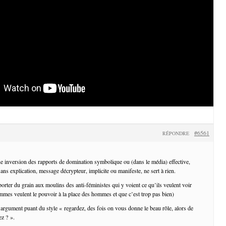
#6561
RÉPONDRE
e inversion des rapports de domination symbolique ou (dans le média) effective,
ans explication, message décrypteur, implicite ou manifeste, ne sert à rien.
pporter du grain aux moulins des anti-féministes qui y voient ce qu’ils veulent voir
mmes veulent le pouvoir à la place des hommes et que c’est trop pas bien)
rgument puant du style « regardez, des fois on vous donne le beau rôle, alors de
z ? ».