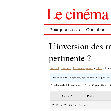
Le cinéma 
Pourquoi ce site
Contribuer
L’inversion des r
pertinente ?
Accueil
›
Forums
›
Le coin pop-corn
›
Films
›
L’inv
Ce sujet contient 79 réponses, 2 ps. et a été mis à jour pour 
Affichage de 15 messages - 16 par 30 (sur 80 au tot
Auteur/e
Posts
25 février 2014 à 17 h 38 min