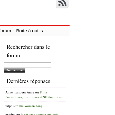
Forum
Boîte à outils
Rechercher dans le
forum
Dernières réponses
Anne ma soeur Anne
sur
Films
fantastiques, historiques et SF féministes
ralph
sur
The Woman King
exodus
sur
le sexisme comme strategie