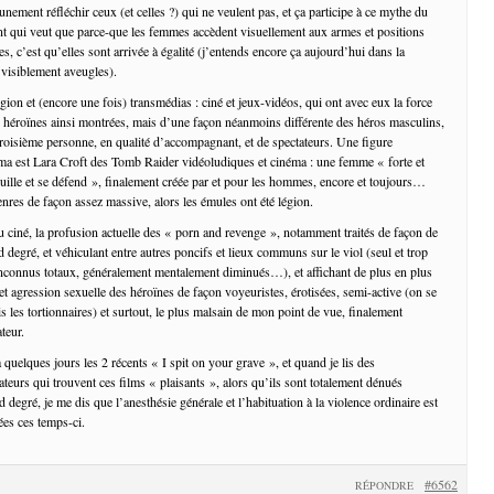
cunement réfléchir ceux (et celles ?) qui ne veulent pas, et ça participe à ce mythe du
t qui veut que parce-que les femmes accèdent visuellement aux armes et positions
les, c’est qu’elles sont arrivée à égalité (j’entends encore ça aujourd’hui dans la
 visiblement aveugles).
gion et (encore une fois) transmédias : ciné et jeux-vidéos, qui ont avec eux la force
s héroïnes ainsi montrées, mais d’une façon néanmoins différente des héros masculins,
troisième personne, en qualité d’accompagnant, et de spectateurs. Une figure
ma est Lara Croft des Tomb Raider vidéoludiques et cinéma : une femme « forte et
ille et se défend », finalement créée par et pour les hommes, encore et toujours…
enres de façon assez massive, alors les émules ont été légion.
 ciné, la profusion actuelle des « porn and revenge », notamment traités de façon de
degré, et véhiculant entre autres poncifs et lieux communs sur le viol (seul et trop
 inconnus totaux, généralement mentalement diminués…), et affichant de plus en plus
et agression sexuelle des héroïnes de façon voyeuristes, érotisées, semi-active (on se
is les tortionnaires) et surtout, le plus malsain de mon point de vue, finalement
teur.
 a quelques jours les 2 récents « I spit on your grave », et quand je lis des
teurs qui trouvent ces films « plaisants », alors qu’ils sont totalement dénués
egré, je me dis que l’anesthésie générale et l’habituation à la violence ordinaire est
ées ces temps-ci.
#6562
RÉPONDRE