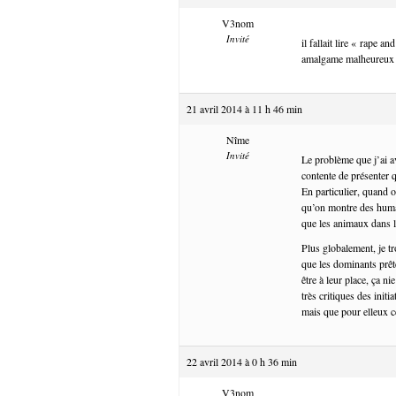
V3nom
Invité
il fallait lire « rape a
amalgame malheureux 
21 avril 2014 à 11 h 46 min
Nîme
Invité
Le problème que j’ai a
contente de présenter 
En particulier, quand 
qu’on montre des humai
que les animaux dans l
Plus globalement, je t
que les dominants prête
être à leur place, ça n
très critiques des init
mais que pour elleux ce
22 avril 2014 à 0 h 36 min
V3nom