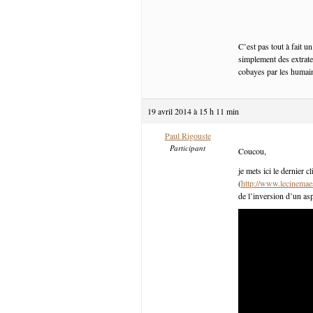
C’est pas tout à fait u
simplement des extrater
cobayes par les humain
19 avril 2014 à 15 h 11 min
Paul Rigouste
Participant
Coucou,
je mets ici le dernier c
(
http://www.lecinemaest
de l’inversion d’un a