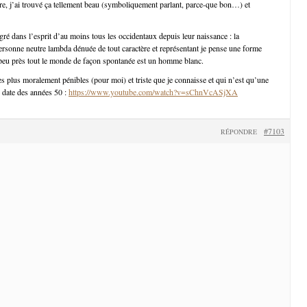
re, j’ai trouvé ça tellement beau (symboliquement parlant, parce-que bon…) et
gré dans l’esprit d’au moins tous les occidentaux depuis leur naissance : la
ersonne neutre lambda dénuée de tout caractère et représentant je pense une forme
 peu près tout le monde de façon spontanée est un homme blanc.
es plus moralement pénibles (pour moi) et triste que je connaisse et qui n’est qu’une
i date des années 50 :
https://www.youtube.com/watch?v=sChnVcASjXA
#7103
RÉPONDRE