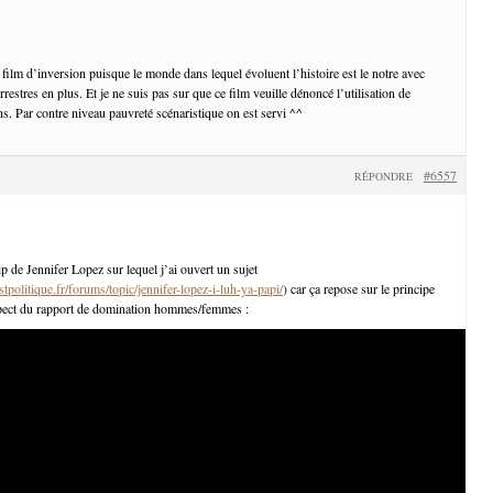
n film d’inversion puisque le monde dans lequel évoluent l’histoire est le notre avec
restres en plus. Et je ne suis pas sur que ce film veuille dénoncé l’utilisation de
s. Par contre niveau pauvreté scénaristique on est servi ^^
#6557
RÉPONDRE
lip de Jennifer Lopez sur lequel j’ai ouvert un sujet
politique.fr/forums/topic/jennifer-lopez-i-luh-ya-papi/
) car ça repose sur le principe
spect du rapport de domination hommes/femmes :