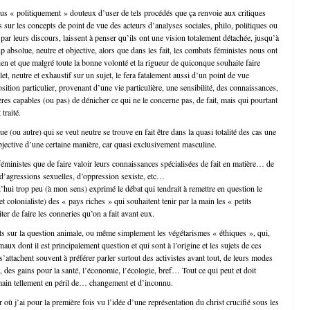
plus « politiquement » douteux d’user de tels procédés que ça renvoie aux critiques
es sur les concepts de point de vue des acteurs d’analyses sociales, philo, politiques ou
e par leurs discours, laissent à penser qu’ils ont une vision totalement détachée, jusqu’à
 absolue, neutre et objective, alors que dans les fait, les combats féministes nous ont
ien et que malgré toute la bonne volonté et la rigueur de quiconque souhaite faire
et, neutre et exhaustif sur un sujet, le fera fatalement aussi d’un point de vue
osition particulier, provenant d’une vie particulière, une sensibilité, des connaissances,
ières capables (ou pas) de dénicher ce qui ne le concerne pas, de fait, mais qui pourtant
 traité.
ue (ou autre) qui se veut neutre se trouve en fait être dans la quasi totalité des cas une
bjective d’une certaine manière, car quasi exclusivement masculine.
éministes que de faire valoir leurs connaissances spécialisées de fait en matière… de
d’agressions sexuelles, d’oppression sexiste, etc…
d’hui trop peu (à mon sens) exprimé le débat qui tendrait à remettre en question le
(et colonialiste) des « pays riches » qui souhaitent tenir par la main les « petits
ter de faire les conneries qu’on a fait avant eux.
s sur la question animale, ou même simplement les végétarismes « éthiques », qui,
maux dont il est principalement question et qui sont à l’origine et les sujets de ces
attachent souvent à préférer parler surtout des activistes avant tout, de leurs modes
s, des gains pour la santé, l’économie, l’écologie, bref… Tout ce qui peut et doit
main tellement en péril de… changement et d’inconnu.
ur où j’ai pour la première fois vu l’idée d’une représentation du christ crucifié sous les