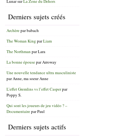
Lunar
sur
La Zone du Dehors
Derniers sujets créés
Archère
par
babach
The Woman King
par
Liam
The Northman
par
Lara
La bonne épouse
par
Arroway
Une nouvelle tendance ultra masculiniste
par
Anne, ma soeur Anne
L’effet Gremlins vs l’effet Casper
par
Poppy S.
Qui sont les joueurs de jeu vidéo ? –
Documentaire
par
Paul
Derniers sujets actifs