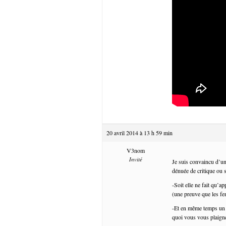
20 avril 2014 à 13 h 59 min
V3nom
Invité
Je suis convaincu d’un
dénuée de critique ou s
-Soit elle ne fait qu’a
(une preuve que les fe
-Et en même temps un a
quoi vous vous plaigne