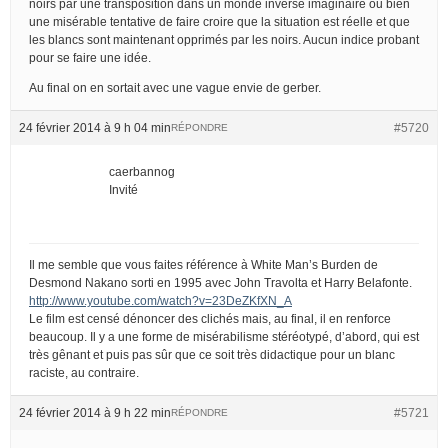
noirs par une transposition dans un monde inversé imaginaire ou bien
une misérable tentative de faire croire que la situation est réelle et que
les blancs sont maintenant opprimés par les noirs. Aucun indice probant
pour se faire une idée.
Au final on en sortait avec une vague envie de gerber.
24 février 2014 à 9 h 04 min
#5720
RÉPONDRE
caerbannog
Invité
Il me semble que vous faites référence à White Man’s Burden de
Desmond Nakano sorti en 1995 avec John Travolta et Harry Belafonte.
http://www.youtube.com/watch?v=23DeZKfXN_A
Le film est censé dénoncer des clichés mais, au final, il en renforce
beaucoup. Il y a une forme de misérabilisme stéréotypé, d’abord, qui est
très gênant et puis pas sûr que ce soit très didactique pour un blanc
raciste, au contraire.
24 février 2014 à 9 h 22 min
#5721
RÉPONDRE