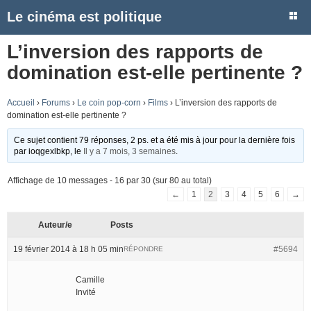
Le cinéma est politique
L’inversion des rapports de
domination est-elle pertinente ?
Accueil
›
Forums
›
Le coin pop-corn
›
Films
›
L’inversion des rapports de
domination est-elle pertinente ?
Ce sujet contient 79 réponses, 2 ps. et a été mis à jour pour la dernière fois
par
ioqgexlbkp
, le
Il y a 7 mois, 3 semaines
.
Affichage de 10 messages - 16 par 30 (sur 80 au total)
←
1
2
3
4
5
6
→
Auteur/e
Posts
19 février 2014 à 18 h 05 min
#5694
RÉPONDRE
Camille
Invité