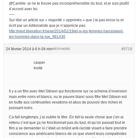
@Camille- je ne te trouve pas incompréhensible du tout, et je suis plutôt
d’accord avec toi.
—–
Sur libé un article sur « majorité » opprimés » que j’ai pas encor lu et
écrit par un éditorialiste que je n’apprécie pas.
http://next.liberation.fr/sexe/2014/02/19/et-si-les-femmes-harcelaient-
les-hommes-dans-la-rue_981430
24 février 2014 à 6 h 04 min
#5719
RÉPONDRE
casper
Invité
Il y a un film avec Mel Gibson qui fonctionne sur ce schema d’inversion
mais entre noirs et blancs, ou le pauvre blanc sous fifre Mel Gibson est
en butte aux continuelles vexations et abus de pouvoir des riches et
puissant noirs.
Ca fait longtemps, j’ai oublie le titre. En fait la seule chose que j’en ai
retenu c’est que ça ne fonctionnait pas du tout, et qu’on passait tout le
film a se demander si c’était un brûlot anti-raciste visant a faire prendre
conscience aux américains blancs de ce que vivent leurs compatriotes