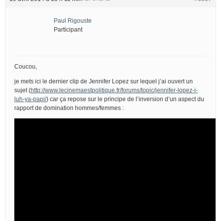
Paul Rigouste
Participant
Coucou,
je mets ici le dernier clip de Jennifer Lopez sur lequel j’ai ouvert un
sujet (
http://www.lecinemaestpolitique.fr/forums/topic/jennifer-lopez-i-
luh-ya-papi/
) car ça repose sur le principe de l’inversion d’un aspect du
rapport de domination hommes/femmes :