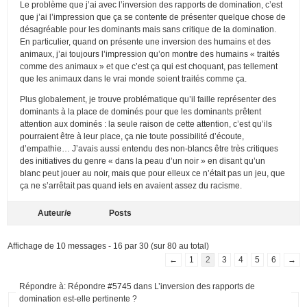
Le problème que j’ai avec l’inversion des rapports de domination, c’est
que j’ai l’impression que ça se contente de présenter quelque chose de
désagréable pour les dominants mais sans critique de la domination.
En particulier, quand on présente une inversion des humains et des
animaux, j’ai toujours l’impression qu’on montre des humains « traités
comme des animaux » et que c’est ça qui est choquant, pas tellement
que les animaux dans le vrai monde soient traités comme ça.
Plus globalement, je trouve problématique qu’il faille représenter des
dominants à la place de dominés pour que les dominants prêtent
attention aux dominés : la seule raison de cette attention, c’est qu’ils
pourraient être à leur place, ça nie toute possibilité d’écoute,
d’empathie… J’avais aussi entendu des non-blancs être très critiques
des initiatives du genre « dans la peau d’un noir » en disant qu’un
blanc peut jouer au noir, mais que pour elleux ce n’était pas un jeu, que
ça ne s’arrêtait pas quand iels en avaient assez du racisme.
Auteur/e
Posts
Affichage de 10 messages - 16 par 30 (sur 80 au total)
←
1
2
3
4
5
6
→
Répondre à: Répondre #5745 dans L’inversion des rapports de
domination est-elle pertinente ?