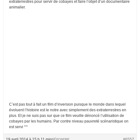
extraterrestres pour servir de cobayes et faire l’objet d’un documentaire
animalier.
C’est pas tout à fait un film d’inversion puisque le monde dans lequel
évoluent l’histoire est le notre avec simplement des extraterrestres en
plus. Et je ne suis pas sur que ce film veuille dénoncé l’utilisation de
cobayes par les humains. Par contre niveau pauvreté scénaristique on
est servi ^^
19 avril 2014 à 15 h 11 min
#6557
RÉPONDRE