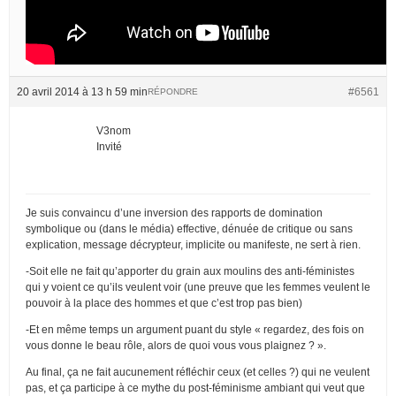
20 avril 2014 à 13 h 59 min
#6561
RÉPONDRE
V3nom
Invité
Je suis convaincu d’une inversion des rapports de domination
symbolique ou (dans le média) effective, dénuée de critique ou sans
explication, message décrypteur, implicite ou manifeste, ne sert à rien.
-Soit elle ne fait qu’apporter du grain aux moulins des anti-féministes
qui y voient ce qu’ils veulent voir (une preuve que les femmes veulent le
pouvoir à la place des hommes et que c’est trop pas bien)
-Et en même temps un argument puant du style « regardez, des fois on
vous donne le beau rôle, alors de quoi vous vous plaignez ? ».
Au final, ça ne fait aucunement réfléchir ceux (et celles ?) qui ne veulent
pas, et ça participe à ce mythe du post-féminisme ambiant qui veut que