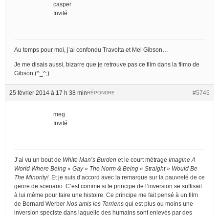
casper
Invité
Au temps pour moi, j’ai confondu Travolta et Mel Gibson…
Je me disais aussi, bizarre que je retrouve pas ce film dans la filmo de
Gibson (^_^;)
25 février 2014 à 17 h 38 min
#5745
RÉPONDRE
meg
Invité
J’ai vu un bout de
White Man’s Burden
et le court métrage
Imagine A
World Where Being « Gay » The Norm & Being « Straight » Would Be
The Minority!
. Et je suis d’accord avec la remarque sur la pauvreté de ce
genre de scenario. C’est comme si le principe de l’inversion se suffisait
à lui même pour faire une histoire. Ce principe me fait pensé à un film
de Bernard Werber
Nos amis les Terriens
qui est plus ou moins une
inversion speciste dans laquelle des humains sont enlevés par des