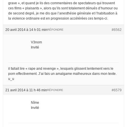
grave », et quand je lis des commentaires de spectateurs qui trouvent
ces films « plaisants », alors qu’ils sont totalement dénués d’humour ou
de second degré, je me dis que l’anesthésie générale et l’habituation à
la violence ordinaire est en progression accélérées ces temps-ci.
20 avril 2014 à 14 h 01 min
#6562
RÉPONDRE
V3nom
Invité
il fallait lire « rape and revenge », lesquels glissent lentement vers le
porn effectivement. J’ai fais un amalgame malheureux dans mon texte.
u_u
21 avril 2014 à 11 h 46 min
#6579
RÉPONDRE
Nîme
Invité