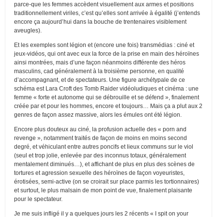
parce-que les femmes accèdent visuellement aux armes et positions
traditionnellement viriles, c’est qu’elles sont arrivée à égalité (j’entends
encore ça aujourd’hui dans la bouche de trentenaires visiblement
aveugles).
Et les exemples sont légion et (encore une fois) transmédias : ciné et
jeux-vidéos, qui ont avec eux la force de la prise en main des héroïnes
ainsi montrées, mais d’une façon néanmoins différente des héros
masculins, cad généralement à la troisième personne, en qualité
d’accompagnant, et de spectateurs. Une figure archétypale de ce
schéma est Lara Croft des Tomb Raider vidéoludiques et cinéma : une
femme « forte et autonome qui se débrouille et se défend », finalement
créée par et pour les hommes, encore et toujours… Mais ça a plut aux 2
genres de façon assez massive, alors les émules ont été légion.
Encore plus douteux au ciné, la profusion actuelle des « porn and
revenge », notamment traités de façon de moins en moins second
degré, et véhiculant entre autres poncifs et lieux communs sur le viol
(seul et trop jolie, enlevée par des inconnus totaux, généralement
mentalement diminués…), et affichant de plus en plus des scènes de
tortures et agression sexuelle des héroïnes de façon voyeuristes,
érotisées, semi-active (on se croirait sur place parmis les tortionnaires)
et surtout, le plus malsain de mon point de vue, finalement plaisante
pour le spectateur.
Je me suis infligé il y a quelques jours les 2 récents « I spit on your