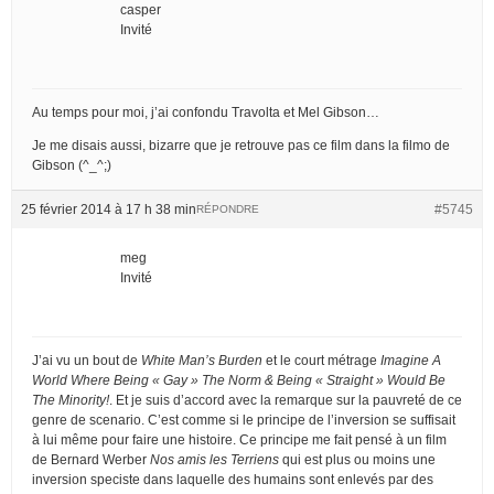
casper
Invité
Au temps pour moi, j’ai confondu Travolta et Mel Gibson…
Je me disais aussi, bizarre que je retrouve pas ce film dans la filmo de
Gibson (^_^;)
25 février 2014 à 17 h 38 min
#5745
RÉPONDRE
meg
Invité
J’ai vu un bout de
White Man’s Burden
et le court métrage
Imagine A
World Where Being « Gay » The Norm & Being « Straight » Would Be
The Minority!
. Et je suis d’accord avec la remarque sur la pauvreté de ce
genre de scenario. C’est comme si le principe de l’inversion se suffisait
à lui même pour faire une histoire. Ce principe me fait pensé à un film
de Bernard Werber
Nos amis les Terriens
qui est plus ou moins une
inversion speciste dans laquelle des humains sont enlevés par des