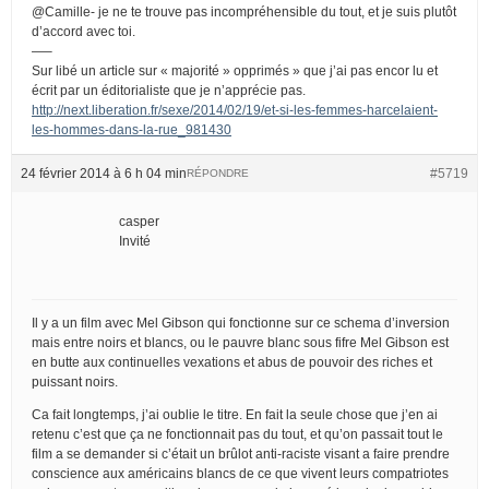
@Camille- je ne te trouve pas incompréhensible du tout, et je suis plutôt
d’accord avec toi.
—–
Sur libé un article sur « majorité » opprimés » que j’ai pas encor lu et
écrit par un éditorialiste que je n’apprécie pas.
http://next.liberation.fr/sexe/2014/02/19/et-si-les-femmes-harcelaient-
les-hommes-dans-la-rue_981430
24 février 2014 à 6 h 04 min
#5719
RÉPONDRE
casper
Invité
Il y a un film avec Mel Gibson qui fonctionne sur ce schema d’inversion
mais entre noirs et blancs, ou le pauvre blanc sous fifre Mel Gibson est
en butte aux continuelles vexations et abus de pouvoir des riches et
puissant noirs.
Ca fait longtemps, j’ai oublie le titre. En fait la seule chose que j’en ai
retenu c’est que ça ne fonctionnait pas du tout, et qu’on passait tout le
film a se demander si c’était un brûlot anti-raciste visant a faire prendre
conscience aux américains blancs de ce que vivent leurs compatriotes