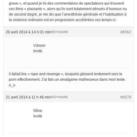
grave », et quand je lis des commentaires de spectateurs qui trouvent
ces films « plaisants », alors qu’ils sont totalement dénués d’humour ou
de second degré, je me dis que l’anesthésie générale et l’habituation à
la violence ordinaire est en progression accélérées ces temps-ci.
20 avril 2014 à 14 h 01 min
#6562
RÉPONDRE
V3nom
Invité
il fallait lire « rape and revenge », lesquels glissent lentement vers le
porn effectivement. J’ai fais un amalgame malheureux dans mon texte.
u_u
21 avril 2014 à 11 h 46 min
#6579
RÉPONDRE
Nîme
Invité