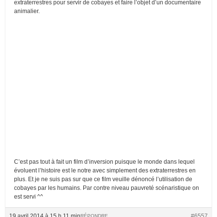
extraterrestres pour servir de cobayes et faire l’objet d’un documentaire
animalier.
C’est pas tout à fait un film d’inversion puisque le monde dans lequel
évoluent l’histoire est le notre avec simplement des extraterrestres en
plus. Et je ne suis pas sur que ce film veuille dénoncé l’utilisation de
cobayes par les humains. Par contre niveau pauvreté scénaristique on
est servi ^^
19 avril 2014 à 15 h 11 min
#6557
RÉPONDRE