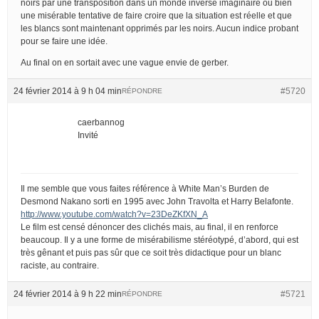
noirs par une transposition dans un monde inversé imaginaire ou bien
une misérable tentative de faire croire que la situation est réelle et que
les blancs sont maintenant opprimés par les noirs. Aucun indice probant
pour se faire une idée.
Au final on en sortait avec une vague envie de gerber.
24 février 2014 à 9 h 04 min
#5720
RÉPONDRE
caerbannog
Invité
Il me semble que vous faites référence à White Man’s Burden de
Desmond Nakano sorti en 1995 avec John Travolta et Harry Belafonte.
http://www.youtube.com/watch?v=23DeZKfXN_A
Le film est censé dénoncer des clichés mais, au final, il en renforce
beaucoup. Il y a une forme de misérabilisme stéréotypé, d’abord, qui est
très gênant et puis pas sûr que ce soit très didactique pour un blanc
raciste, au contraire.
24 février 2014 à 9 h 22 min
#5721
RÉPONDRE