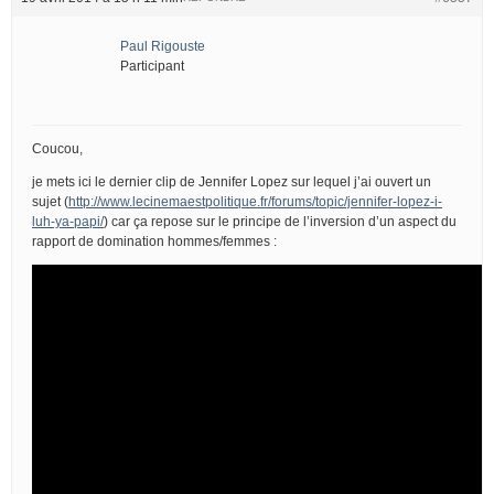
Paul Rigouste
Participant
Coucou,
je mets ici le dernier clip de Jennifer Lopez sur lequel j’ai ouvert un
sujet (
http://www.lecinemaestpolitique.fr/forums/topic/jennifer-lopez-i-
luh-ya-papi/
) car ça repose sur le principe de l’inversion d’un aspect du
rapport de domination hommes/femmes :