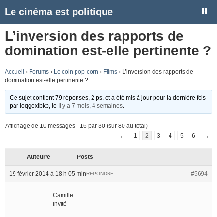
Le cinéma est politique
L’inversion des rapports de
domination est-elle pertinente ?
Accueil
›
Forums
›
Le coin pop-corn
›
Films
›
L’inversion des rapports de
domination est-elle pertinente ?
Ce sujet contient 79 réponses, 2 ps. et a été mis à jour pour la dernière fois
par
ioqgexlbkp
, le
Il y a 7 mois, 4 semaines
.
Affichage de 10 messages - 16 par 30 (sur 80 au total)
←
1
2
3
4
5
6
→
Auteur/e
Posts
19 février 2014 à 18 h 05 min
#5694
RÉPONDRE
Camille
Invité