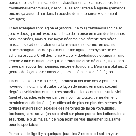
parce-que les femmes accèdent visuellement aux armes et positions
traditionnellement viriles, c’est qu’elles sont arrivée à égalité (j’entends
encore ça aujourd’hui dans la bouche de trentenaires visiblement
aveugles).
Et les exemples sont légion et (encore une fois) transmédias : ciné et
jeux-vidéos, qui ont avec eux la force de la prise en main des héroïnes
ainsi montrées, mais d’une façon néanmoins différente des héros
masculins, cad généralement à la troisième personne, en qualité
d’accompagnant, et de spectateurs. Une figure archétypale de ce
schéma est Lara Croft des Tomb Raider vidéoludiques et cinéma : une
femme « forte et autonome qui se débrouille et se défend », finalement
créée par et pour les hommes, encore et toujours… Mais ça a plut aux 2
genres de façon assez massive, alors les émules ont été légion.
Encore plus douteux au ciné, la profusion actuelle des « porn and
revenge », notamment traités de façon de moins en moins second
degré, et véhiculant entre autres poncifs et lieux communs sur le viol
(seul et trop jolie, enlevée par des inconnus totaux, généralement
mentalement diminués…), et affichant de plus en plus des scènes de
tortures et agression sexuelle des héroïnes de façon voyeuristes,
érotisées, semi-active (on se croirait sur place parmis les tortionnaires)
et surtout, le plus malsain de mon point de vue, finalement plaisante
pour le spectateur.
Je me suis infligé il y a quelques jours les 2 récents « I spit on your