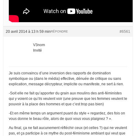
20 avril 2014 à 13 h 59 min
#6561
RÉPONDRE
V3nom
Invité
Je suis convaincu d’une inversion des rapports de domination
symbolique ou (dans le média) effective, dénuée de critique ou sans
explication, message décrypteur, implicite ou manifeste, ne sert à rien.
-Soit elle ne fait qu’apporter du grain aux moulins des anti-féministes
qui y voient ce qu’ils veulent voir (une preuve que les femmes veulent le
pouvoir à la place des hommes et que c’est trop pas bien)
-Et en même temps un argument puant du style « regardez, des fois on
vous donne le beau rôle, alors de quoi vous vous plaignez ? ».
Au final, ça ne fait aucunement réfléchir ceux (et celles ?) qui ne veulent
pas, et ça participe à ce mythe du post-féminisme ambiant qui veut que