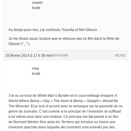
casper
Invité
Au temps pour moi, j’ai confondu Travolta et Mel Gibson…
Je me disais aussi, bizarre que je retrouve pas ce film dans la filmo de
Gibson (^_^;)
25 février 2014 à 17 h 38 min
#5745
RÉPONDRE
meg
Invité
J’ai vu un bout de
White Man’s Burden
et le court métrage
Imagine A
World Where Being « Gay » The Norm & Being « Straight » Would Be
The Minority!
. Et je suis d’accord avec la remarque sur la pauvreté de ce
genre de scenario. C’est comme si le principe de l’inversion se suffisait
à lui même pour faire une histoire. Ce principe me fait pensé à un film
de Bernard Werber
Nos amis les Terriens
qui est plus ou moins une
inversion speciste dans laquelle des humains sont enlevés par des