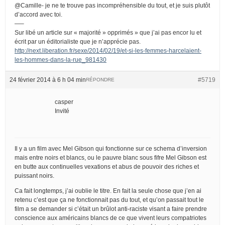
@Camille- je ne te trouve pas incompréhensible du tout, et je suis plutôt
d’accord avec toi.
—–
Sur libé un article sur « majorité » opprimés » que j’ai pas encor lu et
écrit par un éditorialiste que je n’apprécie pas.
http://next.liberation.fr/sexe/2014/02/19/et-si-les-femmes-harcelaient-
les-hommes-dans-la-rue_981430
24 février 2014 à 6 h 04 min
#5719
RÉPONDRE
casper
Invité
Il y a un film avec Mel Gibson qui fonctionne sur ce schema d’inversion
mais entre noirs et blancs, ou le pauvre blanc sous fifre Mel Gibson est
en butte aux continuelles vexations et abus de pouvoir des riches et
puissant noirs.
Ca fait longtemps, j’ai oublie le titre. En fait la seule chose que j’en ai
retenu c’est que ça ne fonctionnait pas du tout, et qu’on passait tout le
film a se demander si c’était un brûlot anti-raciste visant a faire prendre
conscience aux américains blancs de ce que vivent leurs compatriotes