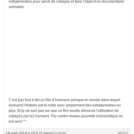
extraterrestres pour servir de cobayes et faire l’objet d’un documentaire
animalier.
C’est pas tout à fait un film d’inversion puisque le monde dans lequel
évoluent l’histoire est le notre avec simplement des extraterrestres en
plus. Et je ne suis pas sur que ce film veuille dénoncé l’utilisation de
cobayes par les humains. Par contre niveau pauvreté scénaristique on
est servi ^^
19 avril 2014 à 15 h 11 min
#6557
RÉPONDRE