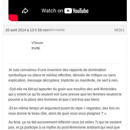
20 avril 2014 à 13 h 59 min
#6561
RÉPONDRE
V3nom
Invité
Je suis convaincu d’une inversion des rapports de domination
symbolique ou (dans le média) effective, dénuée de critique ou sans
explication, message décrypteur, implicite ou manifeste, ne sert à rien.
-Soit elle ne fait qu’apporter du grain aux moulins des anti-féministes
qui y voient ce qu’ils veulent voir (une preuve que les femmes veulent le
pouvoir à la place des hommes et que c’est trop pas bien)
-Et en même temps un argument puant du style « regardez, des fois on
vous donne le beau rôle, alors de quoi vous vous plaignez ? ».
Au final, ça ne fait aucunement réfléchir ceux (et celles ?) qui ne veulent
pas, et ça participe à ce mythe du post-féminisme ambiant qui veut que