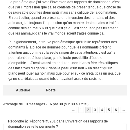
Le problème que j’ai avec l’inversion des rapports de domination, c’est
que j’ai l’impression que ça se contente de présenter quelque chose de
désagréable pour les dominants mais sans critique de la domination.
En particulier, quand on présente une inversion des humains et des
animaux, j’ai toujours l’impression qu’on montre des humains « traités
comme des animaux » et que c’est ça qui est choquant, pas tellement
que les animaux dans le vrai monde soient traités comme ça.
Plus globalement, je trouve problématique qu’il faille représenter des
dominants à la place de dominés pour que les dominants prêtent
attention aux dominés : la seule raison de cette attention, c’est qu’ils
pourraient être à leur place, ça nie toute possibilité d’écoute,
d’empathie… J’avais aussi entendu des non-blancs être très critiques
des initiatives du genre « dans la peau d’un noir » en disant qu’un
blanc peut jouer au noir, mais que pour elleux ce n’était pas un jeu, que
ça ne s’arrêtait pas quand iels en avaient assez du racisme.
Auteur/e
Posts
Affichage de 10 messages - 16 par 30 (sur 80 au total)
←
1
2
3
4
5
6
→
Répondre à: Répondre #8201 dans L’inversion des rapports de
domination est-elle pertinente ?