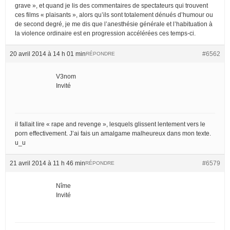
grave », et quand je lis des commentaires de spectateurs qui trouvent
ces films « plaisants », alors qu’ils sont totalement dénués d’humour ou
de second degré, je me dis que l’anesthésie générale et l’habituation à
la violence ordinaire est en progression accélérées ces temps-ci.
20 avril 2014 à 14 h 01 min
#6562
RÉPONDRE
V3nom
Invité
il fallait lire « rape and revenge », lesquels glissent lentement vers le
porn effectivement. J’ai fais un amalgame malheureux dans mon texte.
u_u
21 avril 2014 à 11 h 46 min
#6579
RÉPONDRE
Nîme
Invité