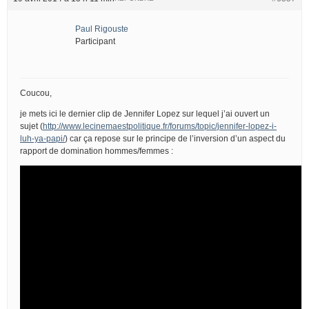
Paul Rigouste
Participant
Coucou,
je mets ici le dernier clip de Jennifer Lopez sur lequel j’ai ouvert un
sujet (
http://www.lecinemaestpolitique.fr/forums/topic/jennifer-lopez-i-
luh-ya-papi/
) car ça repose sur le principe de l’inversion d’un aspect du
rapport de domination hommes/femmes :