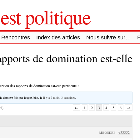
est politique
Rencontres
Index des articles
Nous suivre sur…
apports de domination est-elle
ersion des rapports de domination est-elle pertinente ?
la dernière fois par
ioqgexlbkp
, le
Il y a 7 mois, 3 semaines
.
al)
←
1
2
3
4
5
6
→
#33352
RÉPONDRE