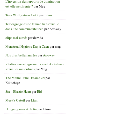
L’inversion des rapports de domination
est-elle pertinente ?
par
Meg
Teen Wolf, saison 1 et 2
par
Liam
Témoignage d'une femme transexuelle
dans une communauté tech
par
Arroway
clips mal-aimés
par
derrida
Menstrual Hygiene Day à Caen
par
meg
Nos plus belles années
par
Arroway
Réalisateurs et agresseurs – art et violence
sexuelles masculines
par
Meg
The Manic Pixie Dream Girl
par
Kikuchiyo
Sia – Elastic Heart
par
Eld
Meek's Cutoff
par
Liam
Hunger games 4: la fin
par
Lison