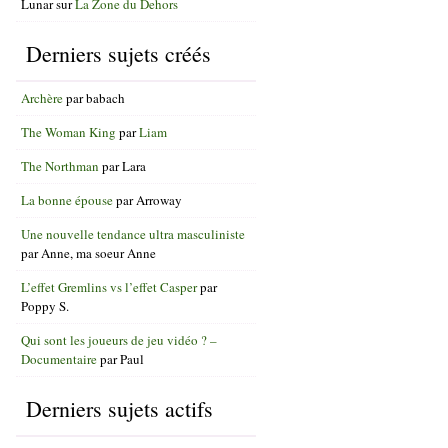
Lunar
sur
La Zone du Dehors
Derniers sujets créés
Archère
par
babach
The Woman King
par
Liam
The Northman
par
Lara
La bonne épouse
par
Arroway
Une nouvelle tendance ultra masculiniste
par
Anne, ma soeur Anne
L’effet Gremlins vs l’effet Casper
par
Poppy S.
Qui sont les joueurs de jeu vidéo ? –
Documentaire
par
Paul
Derniers sujets actifs