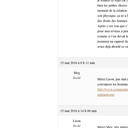
bien les petites choses
moment de la création 
son physique, ça m’a fa
des droits des femmes e
Après c’est vrai que c’
pour moi reviens à pe
comme si l’on devait l
instaurer un rapport de
aviez déjà abordé ce suj
15 mai 2016 à 8 h 11 min
Meg
Invité
Merci Lison, pas mal cet
convaincre les hommes, 
http://www.commentpe
militantisme/
15 mai 2016 à 14 h 00 min
Lison
Invité
Merci Meg, très intére