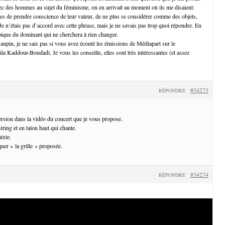
ec des hommes au sujet du féminisme, on en arrivait au moment où ils me disaient:
s de prendre conscience de leur valeur, de ne plus se considérer comme des objets,
 Je n’étais pas d’accord avec cette phrase, mais je ne savais pas trop quoi répondre. En
ypique du dominant qui ne cherchera à rien changer.
Baupin, je ne sais pas si vous avez écouté les émissions de Médiapart sur le
ila Kaddour-Boudadi. Je vous les conseille, elles sont très intéressantes (et assez
#34273
RÉPONDRE
version dans la vidéo du concert que je vous propose.
string et en talon haut qui chante.
ixte.
quer « la grille » proposée.
#34274
RÉPONDRE