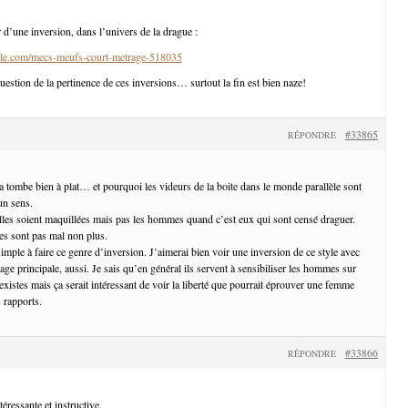
 d’une inversion, dans l’univers de la drague :
le.com/mecs-meufs-court-metrage-518035
uestion de la pertinence de ces inversions… surtout la fin est bien naze!
#33865
RÉPONDRE
a tombe bien à plat… et pourquoi les videurs de la boite dans le monde parallèle sont
un sens.
lles soient maquillées mais pas les hommes quand c’est eux qui sont censé draguer.
s sont pas mal non plus.
mple à faire ce genre d’inversion. J’aimerai bien voir une inversion de ce style avec
e principale, aussi. Je sais qu’en général ils servent à sensibiliser les hommes sur
xistes mais ça serait intéressant de voir la liberté que pourrait éprouver une femme
 rapports.
#33866
RÉPONDRE
éressante et instructive.