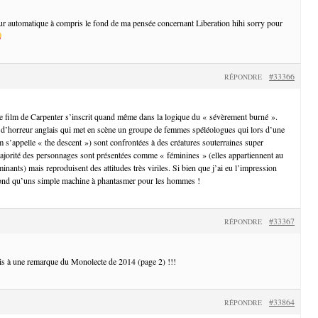
teur automatique à compris le fond de ma pensée concernant Liberation hihi sorry pour
#33366
RÉPONDRE
e film de Carpenter s’inscrit quand même dans la logique du « sévèrement burné ».
 d’horreur anglais qui met en scène un groupe de femmes spéléologues qui lors d’une
lm s’appelle « the descent ») sont confrontées à des créatures souterraines super
ajorité des personnages sont présentées comme « féminines » (elles appartiennent au
nants) mais reproduisent des attitudes très viriles. Si bien que j’ai eu l’impression
 fond qu’uns simple machine à phantasmer pour les hommes !
#33367
RÉPONDRE
ais à une remarque du Monolecte de 2014 (page 2) !!!
#33864
RÉPONDRE