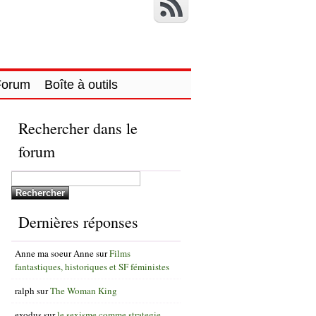
Forum
Boîte à outils
Rechercher dans le
forum
Dernières réponses
Anne ma soeur Anne
sur
Films
fantastiques, historiques et SF féministes
ralph
sur
The Woman King
exodus
sur
le sexisme comme strategie