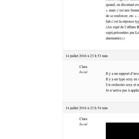
quand, en discutant av
« mais c’est aux femme
de se renforcer, etc ».
fait c’est la réponse t
(Au sujet de l’affaire 
sujet,présentées par Le
alarmantes).)
14 juillet 2016 à 23 h 53 min
Clara
Invité
Il y a un rapport d’in
Il y a un type sexy en 
Un orchestre sexy et m
Je n’arrive pas à appli
14 juillet 2016 à 23 h 54 min
Clara
Invité