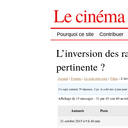
Le cinéma 
Pourquoi ce site
Contribuer
L’inversion des r
pertinente ?
Accueil
›
Forums
›
Le coin pop-corn
›
Films
›
L’inv
Ce sujet contient 79 réponses, 2 ps. et a été mis à jour pour 
Affichage de 15 messages - 31 par 45 (sur 80 au tot
Auteur/e
Posts
21 octobre 2015 à 9 h 40 min