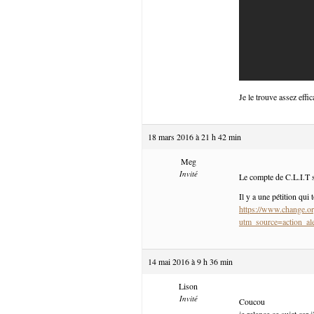
Je le trouve assez effic
18 mars 2016 à 21 h 42 min
Meg
Invité
Le compte de C.L.I.T s
Il y a une pétition qui 
https://www.change.or
utm_source=action
14 mai 2016 à 9 h 36 min
Lison
Invité
Coucou
je relance ce sujet car 