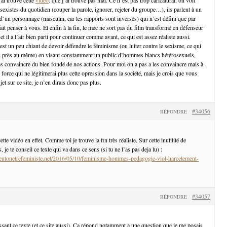
 sexistes du quotidien (couper la parole, ignorer, rejeter du groupe…), ils parlent à un
d’un personnage (masculin, car les rapports sont inversés) qui n’est défini que par
it penser à vous. Et enfin à la fin, le mec ne sort pas du film transformé en défenseur
t il a l’air bien parti pour continuer comme avant, ce qui est assez réaliste aussi.
est un peu chiant de devoir défendre le féminisme (ou lutter contre le sexisme, ce qui
u près au même) en visant constamment un public d’hommes blancs hétérosexuels,
es convaincre du bien fondé de nos actions. Pour moi on a pas a les convaincre mais à
 force qui ne légitimerai plus cette opression dans la société, mais je crois que vous
et sur ce site, je n’en dirais donc pas plus.
#34056
RÉPONDRE
te vidéo en effet. Comme toi je trouve la fin très réaliste. Sur cette inutilité de
je te conseil ce texte qui va dans ce sens (si tu ne l’as pas deja lu) :
utonetrefeministe.net/2016/05/10/feminisme-hommes-pedagogie-viol-harcelement-
#34057
RÉPONDRE
ssant ce texte (et ce site aussi). Ça répond notamment à une question que je me posais