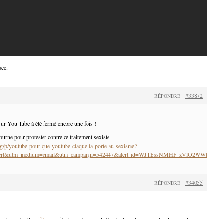
ace.
#33872
RÉPONDRE
ur You Tube à été fermé encore une fois !
tourne pour protester contre ce traitement sexiste.
g/p/youtube-pour-que-youtube-claque-la-porte-au-sexisme?
_alert&utm_medium=email&utm_campaign=542447&alert_id=WJTBssNMHF_zVlO2WWtM
#34055
RÉPONDRE
j’ai trouvé cette
vidéo
: que j’ai trouvé pas mal. Ce n’est pas trop caricatural, on voit