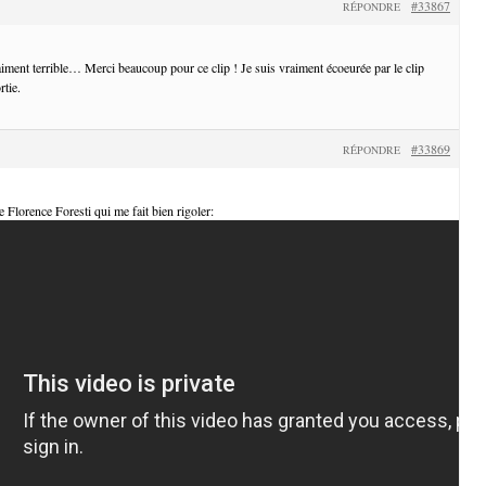
#33867
RÉPONDRE
iment terrible… Merci beaucoup pour ce clip ! Je suis vraiment écoeurée par le clip
rtie.
#33869
RÉPONDRE
de Florence Foresti qui me fait bien rigoler: