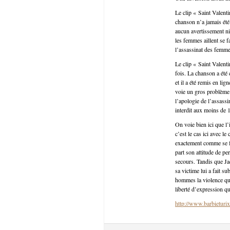
Le clip « Saint Valent
chanson n’a jamais été 
aucun avertissement ni
les femmes aillent se f
l’assassinat des femmes
Le clip « Saint Valent
fois. La chanson a été
et il a été remis en li
voie un gros problème 
l’apologie de l’assass
interdit aux moins de 1
On voie bien ici que l
c’est le cas ici avec l
exactement comme se fa
part son attitude de per
secours. Tandis que Jac
sa victime lui a fait s
hommes la violence qu’
liberté d’expression q
http://www.barbieturix