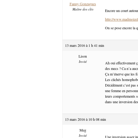
Fanny Gonzagues
Maître des clés
Encore un court autour
http://www.madmoizel
On se pose encore la q
13 mars 2016 à 1 h 41 min
Lison
Invité
Ah oui effectivement ç
des mecs ? Ca n’a auc
Ça m’énerve que les fi
Les clichés homophobe
Décidément c’est pas si
une femme en personnag
leurs comportements se
dans une inversion des
13 mars 2016 à 10 h 08 min
Meg
Invité
Une inversion assez int