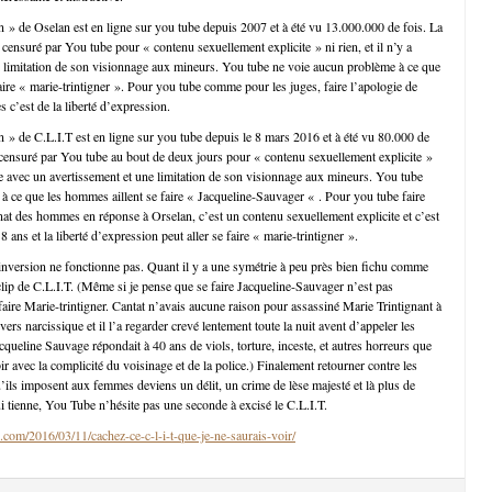
in » de Oselan est en ligne sur you tube depuis 2007 et à été vu 13.000.000 de fois. La
censuré par You tube pour « contenu sexuellement explicite » ni rien, et il n’y a
 limitation de son visionnage aux mineurs. You tube ne voie aucun problème à ce que
aire « marie-trintigner ». Pour you tube comme pour les juges, faire l’apologie de
 c’est de la liberté d’expression.
in » de C.L.I.T est en ligne sur you tube depuis le 8 mars 2016 et à été vu 80.000 de
 censuré par You tube au bout de deux jours pour « contenu sexuellement explicite »
gne avec un avertissement et une limitation de son visionnage aux mineurs. You tube
à ce que les hommes aillent se faire « Jacqueline-Sauvager « . Pour you tube faire
inat des hommes en réponse à Orselan, c’est un contenu sexuellement explicite et c’est
8 ans et la liberté d’expression peut aller se faire « marie-trintigner ».
’inversion ne fonctionne pas. Quant il y a une symétrie à peu près bien fichu comme
e clip de C.L.I.T. (Même si je pense que se faire Jacqueline-Sauvager n’est pas
ire Marie-trintigner. Cantat n’avais aucune raison pour assassiné Marie Trintignant à
vers narcissique et il l’a regarder crevé lentement toute la nuit avent d’appeler les
queline Sauvage répondait à 40 ans de viols, torture, inceste, et autres horreurs que
ubir avec la complicité du voisinage et de la police.) Finalement retourner contre les
ils imposent aux femmes deviens un délit, un crime de lèse majesté et là plus de
ui tienne, You Tube n’hésite pas une seconde à excisé le C.L.I.T.
.com/2016/03/11/cachez-ce-c-l-i-t-que-je-ne-saurais-voir/