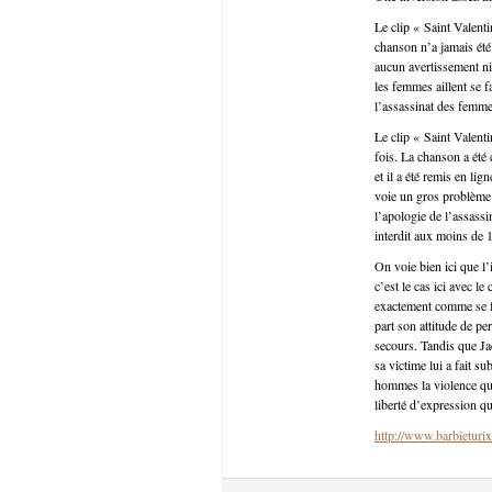
Le clip « Saint Valent
chanson n’a jamais été 
aucun avertissement ni
les femmes aillent se f
l’assassinat des femmes
Le clip « Saint Valent
fois. La chanson a été
et il a été remis en li
voie un gros problème 
l’apologie de l’assass
interdit aux moins de 1
On voie bien ici que l
c’est le cas ici avec l
exactement comme se fa
part son attitude de per
secours. Tandis que Jac
sa victime lui a fait s
hommes la violence qu’
liberté d’expression q
http://www.barbieturix