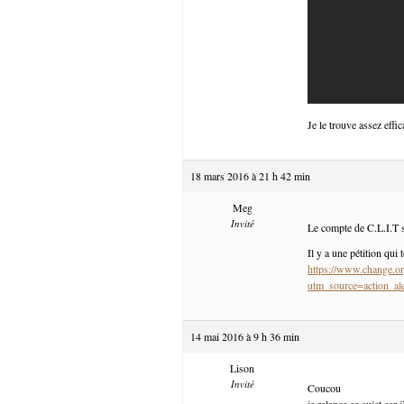
Je le trouve assez effic
18 mars 2016 à 21 h 42 min
Meg
Invité
Le compte de C.L.I.T s
Il y a une pétition qui 
https://www.change.or
utm_source=action
14 mai 2016 à 9 h 36 min
Lison
Invité
Coucou
je relance ce sujet car 