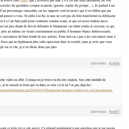
 sexistes du quotidien (couper la parole, ignorer, rejeter du groupe…), ils parlent à un
d’un personnage (masculin, car les rapports sont inversés) qui n’est défini que par
it penser à vous. Et enfin à la fin, le mec ne sort pas du film transformé en défenseur
t il a l’air bien parti pour continuer comme avant, ce qui est assez réaliste aussi.
est un peu chiant de devoir défendre le féminisme (ou lutter contre le sexisme, ce qui
u près au même) en visant constamment un public d’hommes blancs hétérosexuels,
es convaincre du bien fondé de nos actions. Pour moi on a pas a les convaincre mais à
 force qui ne légitimerai plus cette opression dans la société, mais je crois que vous
et sur ce site, je n’en dirais donc pas plus.
#34056
RÉPONDRE
te vidéo en effet. Comme toi je trouve la fin très réaliste. Sur cette inutilité de
je te conseil ce texte qui va dans ce sens (si tu ne l’as pas deja lu) :
utonetrefeministe.net/2016/05/10/feminisme-hommes-pedagogie-viol-harcelement-
#34057
RÉPONDRE
ssant ce texte (et ce site aussi). Ça répond notamment à une question que je me posais