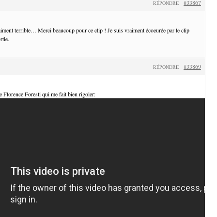
#33867
RÉPONDRE
iment terrible… Merci beaucoup pour ce clip ! Je suis vraiment écoeurée par le clip
rtie.
#33869
RÉPONDRE
de Florence Foresti qui me fait bien rigoler: