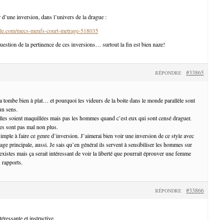
 d’une inversion, dans l’univers de la drague :
le.com/mecs-meufs-court-metrage-518035
uestion de la pertinence de ces inversions… surtout la fin est bien naze!
#33865
RÉPONDRE
a tombe bien à plat… et pourquoi les videurs de la boite dans le monde parallèle sont
un sens.
lles soient maquillées mais pas les hommes quand c’est eux qui sont censé draguer.
s sont pas mal non plus.
mple à faire ce genre d’inversion. J’aimerai bien voir une inversion de ce style avec
e principale, aussi. Je sais qu’en général ils servent à sensibiliser les hommes sur
xistes mais ça serait intéressant de voir la liberté que pourrait éprouver une femme
 rapports.
#33866
RÉPONDRE
éressante et instructive.