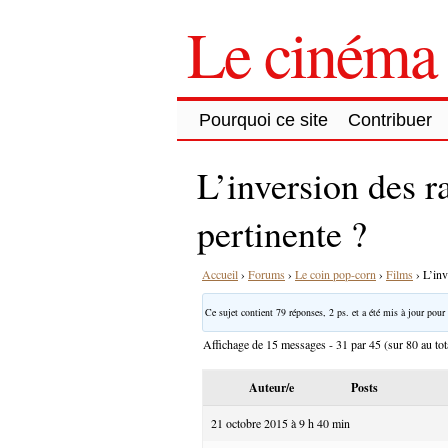
Le cinéma 
Pourquoi ce site
Contribuer
L’inversion des r
pertinente ?
Accueil
›
Forums
›
Le coin pop-corn
›
Films
›
L’inv
Ce sujet contient 79 réponses, 2 ps. et a été mis à jour pour 
Affichage de 15 messages - 31 par 45 (sur 80 au tot
Auteur/e
Posts
21 octobre 2015 à 9 h 40 min