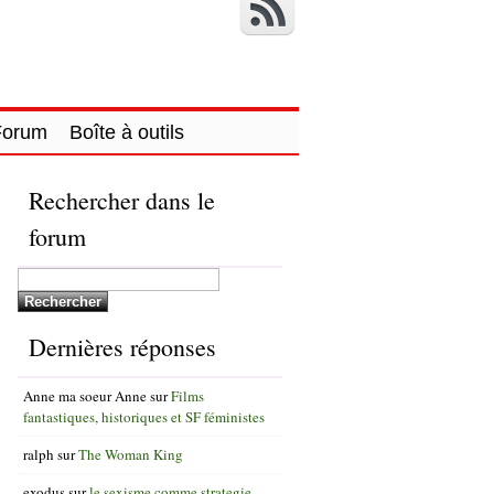
Forum
Boîte à outils
Rechercher dans le
forum
Dernières réponses
Anne ma soeur Anne
sur
Films
fantastiques, historiques et SF féministes
ralph
sur
The Woman King
exodus
sur
le sexisme comme strategie