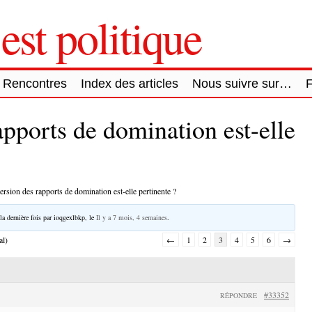
est politique
Rencontres
Index des articles
Nous suivre sur…
apports de domination est-elle
ersion des rapports de domination est-elle pertinente ?
la dernière fois par
ioqgexlbkp
, le
Il y a 7 mois, 4 semaines
.
al)
←
1
2
3
4
5
6
→
#33352
RÉPONDRE