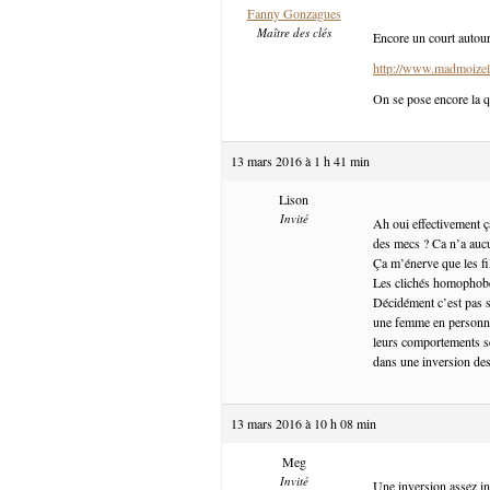
Fanny Gonzagues
Maître des clés
Encore un court autour
http://www.madmoizel
On se pose encore la q
13 mars 2016 à 1 h 41 min
Lison
Invité
Ah oui effectivement ç
des mecs ? Ca n’a auc
Ça m’énerve que les fi
Les clichés homophobe
Décidément c’est pas si
une femme en personnag
leurs comportements se
dans une inversion des
13 mars 2016 à 10 h 08 min
Meg
Invité
Une inversion assez int