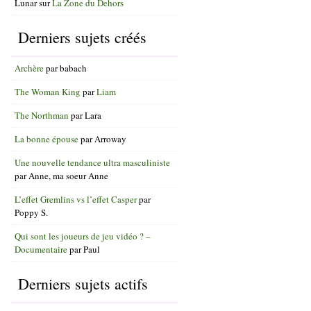
Lunar
sur
La Zone du Dehors
Derniers sujets créés
Archère
par
babach
The Woman King
par
Liam
The Northman
par
Lara
La bonne épouse
par
Arroway
Une nouvelle tendance ultra masculiniste
par
Anne, ma soeur Anne
L’effet Gremlins vs l’effet Casper
par
Poppy S.
Qui sont les joueurs de jeu vidéo ? –
Documentaire
par
Paul
Derniers sujets actifs