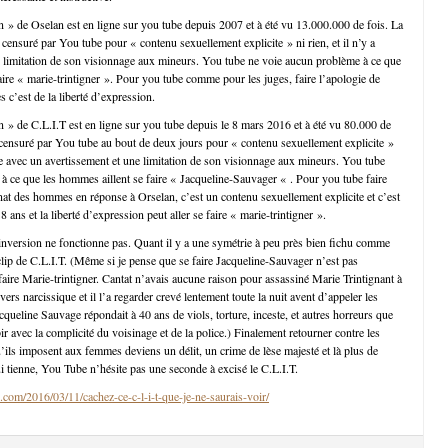
in » de Oselan est en ligne sur you tube depuis 2007 et à été vu 13.000.000 de fois. La
censuré par You tube pour « contenu sexuellement explicite » ni rien, et il n’y a
 limitation de son visionnage aux mineurs. You tube ne voie aucun problème à ce que
aire « marie-trintigner ». Pour you tube comme pour les juges, faire l’apologie de
 c’est de la liberté d’expression.
in » de C.L.I.T est en ligne sur you tube depuis le 8 mars 2016 et à été vu 80.000 de
 censuré par You tube au bout de deux jours pour « contenu sexuellement explicite »
gne avec un avertissement et une limitation de son visionnage aux mineurs. You tube
à ce que les hommes aillent se faire « Jacqueline-Sauvager « . Pour you tube faire
inat des hommes en réponse à Orselan, c’est un contenu sexuellement explicite et c’est
8 ans et la liberté d’expression peut aller se faire « marie-trintigner ».
’inversion ne fonctionne pas. Quant il y a une symétrie à peu près bien fichu comme
e clip de C.L.I.T. (Même si je pense que se faire Jacqueline-Sauvager n’est pas
ire Marie-trintigner. Cantat n’avais aucune raison pour assassiné Marie Trintignant à
vers narcissique et il l’a regarder crevé lentement toute la nuit avent d’appeler les
queline Sauvage répondait à 40 ans de viols, torture, inceste, et autres horreurs que
ubir avec la complicité du voisinage et de la police.) Finalement retourner contre les
ils imposent aux femmes deviens un délit, un crime de lèse majesté et là plus de
ui tienne, You Tube n’hésite pas une seconde à excisé le C.L.I.T.
.com/2016/03/11/cachez-ce-c-l-i-t-que-je-ne-saurais-voir/