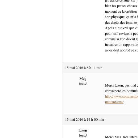
bien les petites choses
moment de la création 
son physique, ça m’a fa
des droits des femmes e
Après c’est vrai que c’
pour moi reviens à pe
comme si l’on devait l
instaurer un rapport de
aviez déjà abordé ce suj
15 mai 2016 à 8 h 11 min
Meg
Invité
Merci Lison, pas mal cet
convaincre les hommes, 
http://www.commentpe
militantisme/
15 mai 2016 à 14 h 00 min
Lison
Invité
Merci Meg, très intére