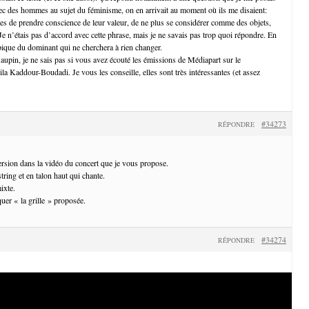
ec des hommes au sujet du féminisme, on en arrivait au moment où ils me disaient:
s de prendre conscience de leur valeur, de ne plus se considérer comme des objets,
 Je n’étais pas d’accord avec cette phrase, mais je ne savais pas trop quoi répondre. En
ypique du dominant qui ne cherchera à rien changer.
Baupin, je ne sais pas si vous avez écouté les émissions de Médiapart sur le
ila Kaddour-Boudadi. Je vous les conseille, elles sont très intéressantes (et assez
#34273
RÉPONDRE
version dans la vidéo du concert que je vous propose.
string et en talon haut qui chante.
ixte.
quer « la grille » proposée.
#34274
RÉPONDRE