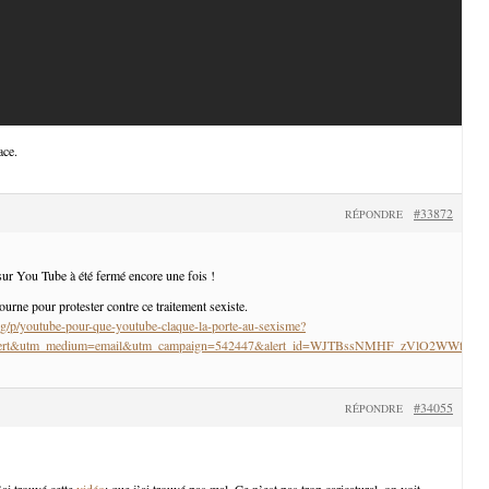
ace.
#33872
RÉPONDRE
ur You Tube à été fermé encore une fois !
tourne pour protester contre ce traitement sexiste.
g/p/youtube-pour-que-youtube-claque-la-porte-au-sexisme?
_alert&utm_medium=email&utm_campaign=542447&alert_id=WJTBssNMHF_zVlO2WWtM
#34055
RÉPONDRE
j’ai trouvé cette
vidéo
: que j’ai trouvé pas mal. Ce n’est pas trop caricatural, on voit