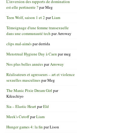
L’inversion des rapports de domination
est-elle pertinente ?
par
Meg
Teen Wolf, saison 1 et 2
par
Liam
Témoignage d'une femme transexuelle
dans une communauté tech
par
Arroway
clips mal-aimés
par
derrida
Menstrual Hygiene Day à Caen
par
meg
Nos plus belles années
par
Arroway
Réalisateurs et agresseurs – art et violence
sexuelles masculines
par
Meg
The Manic Pixie Dream Girl
par
Kikuchiyo
Sia – Elastic Heart
par
Eld
Meek's Cutoff
par
Liam
Hunger games 4: la fin
par
Lison