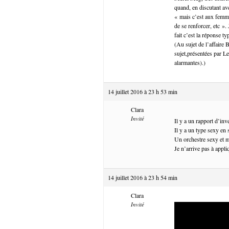
quand, en discutant av
« mais c’est aux femme
de se renforcer, etc ».
fait c’est la réponse t
(Au sujet de l’affaire 
sujet,présentées par Le
alarmantes).)
14 juillet 2016 à 23 h 53 min
Clara
Invité
Il y a un rapport d’in
Il y a un type sexy en 
Un orchestre sexy et m
Je n’arrive pas à appli
14 juillet 2016 à 23 h 54 min
Clara
Invité