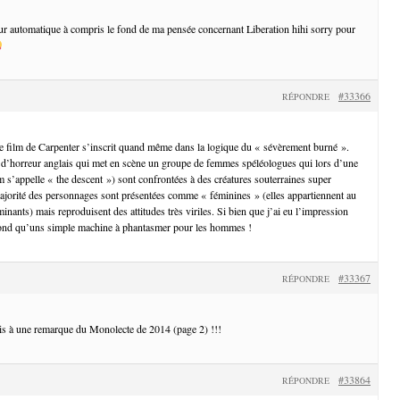
teur automatique à compris le fond de ma pensée concernant Liberation hihi sorry pour
#33366
RÉPONDRE
e film de Carpenter s’inscrit quand même dans la logique du « sévèrement burné ».
 d’horreur anglais qui met en scène un groupe de femmes spéléologues qui lors d’une
lm s’appelle « the descent ») sont confrontées à des créatures souterraines super
ajorité des personnages sont présentées comme « féminines » (elles appartiennent au
nants) mais reproduisent des attitudes très viriles. Si bien que j’ai eu l’impression
 fond qu’uns simple machine à phantasmer pour les hommes !
#33367
RÉPONDRE
ais à une remarque du Monolecte de 2014 (page 2) !!!
#33864
RÉPONDRE