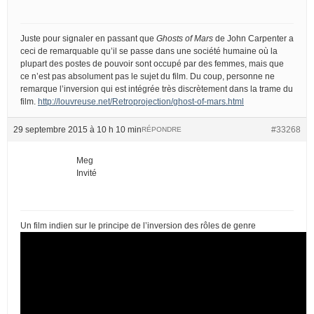
Juste pour signaler en passant que
Ghosts of Mars
de John Carpenter a
ceci de remarquable qu’il se passe dans une société humaine où la
plupart des postes de pouvoir sont occupé par des femmes, mais que
ce n’est pas absolument pas le sujet du film. Du coup, personne ne
remarque l’inversion qui est intégrée très discrètement dans la trame du
film.
http://louvreuse.net/Retroprojection/ghost-of-mars.html
29 septembre 2015 à 10 h 10 min
#33268
RÉPONDRE
Meg
Invité
Un film indien sur le principe de l’inversion des rôles de genre