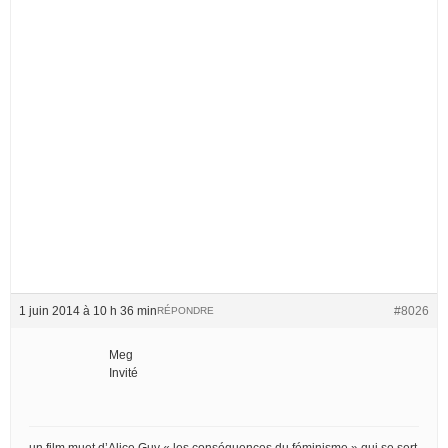
1 juin 2014 à 10 h 36 min
#8026
RÉPONDRE
Meg
Invité
un film muet d’Alice Guy « les conséquences du féminisme » qui se sert