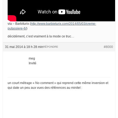
via – Barbiturix (
http://www.barbieturix.com/2014/05/03/creme-
putassiere-6/
)
décidément, c’est vraiment à la mode ce truc…
31 mai 2014 à 18 h 28 min
#8000
RÉPONDRE
meg
Invité
un court métrage « No comment » qui reprend cette même inversion et
qui date un peu aux vues des références au minitel :