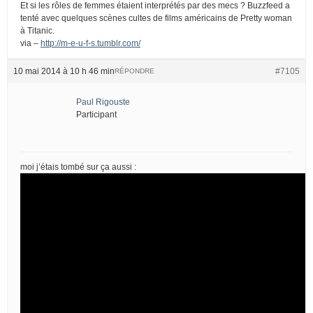
Et si les rôles de femmes étaient interprétés par des mecs ? Buzzfeed a
tenté avec quelques scènes cultes de films américains de Pretty woman
à Titanic.
via –
http://m-e-u-f-s.tumblr.com/
10 mai 2014 à 10 h 46 min
#7105
RÉPONDRE
Paul Rigouste
Participant
moi j’étais tombé sur ça aussi :