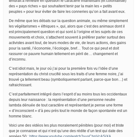
tendrait à remettre en question le caractère infantilisant (et colonialiste)
des « pays riches » qui souhaitent tenir par la main les « petits
peuples » pour leur éviter de faire les conneries qu’on a fait avant eux.
De même que les débats sur la question animale, ou même simplement
les végétarismes « éthiques », qui, alors que c’est des animaux dont il
est principalement question et qui sont à l’origine et les sujets de ces
mouvements et choix, s’attachent souvent à préférer parler surtout des
activistes avant tout, de leurs modes de vie, de leurs actions, des gains
pour la santé, l’économie, l’écologie, bref… Tout ce qui peut et doit
rassurer ce pauvre humain tellement en péril de… changement et
d’inconnu.
C’est idiot mais, le jour où j’ai pour la première fois vu l’idée d’une
représentation du christ crucifié sous les traits d’une femme noire, j’ai
trouvé ça tellement beau (symboliquement parlant, parce-que bon…) et
rafraichissant.
C’est parfaitement intégré dans l’esprit d’au moins tous les occidentaux
depuis leur naissance : la représentation d’une personne neutre
lambda dénuée de tout caractère et représentant je pense une forme
« d’inconscient » d’à peu près tout le monde de façon spontanée est un
homme blanc.
Voici une des vidéos les plus moralement pénibles (pour moi) et triste
que je connaisse et qui n’est qu’une des rédite d’un test qui date des
années 50 :
https://www.youtube.com/watch?v=sChnVcASjXA