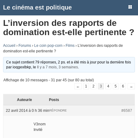
Le cinéma est politique
L’inversion des rapports de
domination est-elle pertinente ?
Accueil
›
Forums
›
Le coin pop-corn
›
Films
›
L’inversion des rapports de
domination est-elle pertinente ?
Ce sujet contient 79 réponses, 2 ps. et a été mis à jour pour la dernière fois
par
ioqgexlbkp
, le
Il y a 7 mois, 3 semaines
.
Affichage de 10 messages - 31 par 45 (sur 80 au total)
←
1
2
3
4
5
6
→
Auteur/e
Posts
22 avril 2014 à 0 h 36 min
#6587
RÉPONDRE
V3nom
Invité