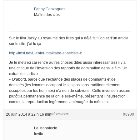
Fanny Gonzagues
Maître des clés
Sur le film Jacky au royaume des filles qui a déjà fait l’objet d’un article
sur le site, j’ai lu ça:
http://lmsi.net/L-enfer-totalitaire-et-sexiste-c
Je le mets ici car (entre autres choses dites aussi intéressantes) il y a
une critique de l’inversion des rapports de domination dans le film. Un
extrait de l’article:
« D’abord, parce que l’échange des places de dominants et de
dominés (les femmes occupant ici les positions traditionnellement
occupées par les hommes) n’a rien de subversif. Cette inversion assure
plutôt la permanence de la grille elle-même, présentant l’insurrection
comme la reproduction légèrement aménagée du même. »
26 juin 2014 à 22 h 16 min
#8900
RÉPONDRE
Le Monolecte
Invité