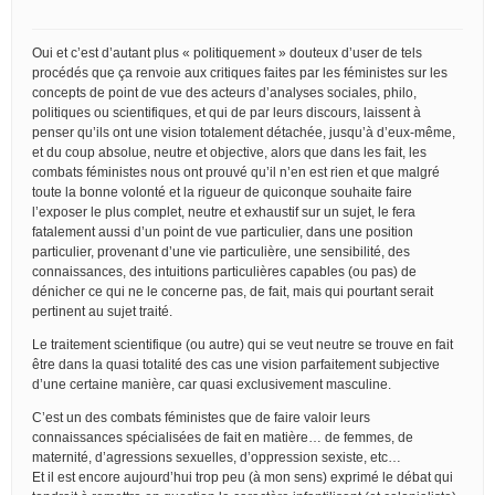
Oui et c’est d’autant plus « politiquement » douteux d’user de tels
procédés que ça renvoie aux critiques faites par les féministes sur les
concepts de point de vue des acteurs d’analyses sociales, philo,
politiques ou scientifiques, et qui de par leurs discours, laissent à
penser qu’ils ont une vision totalement détachée, jusqu’à d’eux-même,
et du coup absolue, neutre et objective, alors que dans les fait, les
combats féministes nous ont prouvé qu’il n’en est rien et que malgré
toute la bonne volonté et la rigueur de quiconque souhaite faire
l’exposer le plus complet, neutre et exhaustif sur un sujet, le fera
fatalement aussi d’un point de vue particulier, dans une position
particulier, provenant d’une vie particulière, une sensibilité, des
connaissances, des intuitions particulières capables (ou pas) de
dénicher ce qui ne le concerne pas, de fait, mais qui pourtant serait
pertinent au sujet traité.
Le traitement scientifique (ou autre) qui se veut neutre se trouve en fait
être dans la quasi totalité des cas une vision parfaitement subjective
d’une certaine manière, car quasi exclusivement masculine.
C’est un des combats féministes que de faire valoir leurs
connaissances spécialisées de fait en matière… de femmes, de
maternité, d’agressions sexuelles, d’oppression sexiste, etc…
Et il est encore aujourd’hui trop peu (à mon sens) exprimé le débat qui