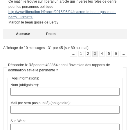
Ce matin je trouve sur libéral un article qui inverse les rôles de genre
pour les personnes politique.
http://www.liberation.fr/france/2015/05/04/macron-le-beau-gosse-de-
bercy_1289650
Marcon le beau gosse de Bercy
Auteur/e
Posts
Affichage de 10 messages - 31 par 45 (sur 80 au total)
←
1
2
3
4
5
6
→
Répondre à: Répondre #33864 dans L’inversion des rapports de
domination est-elle pertinente ?
Vos informations:
Nom (obligatoire):
Mail (ne sera pas publié) (obligatoire):
Site Web: