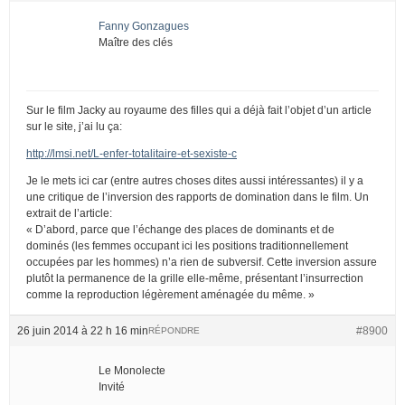
Fanny Gonzagues
Maître des clés
Sur le film Jacky au royaume des filles qui a déjà fait l’objet d’un article
sur le site, j’ai lu ça:
http://lmsi.net/L-enfer-totalitaire-et-sexiste-c
Je le mets ici car (entre autres choses dites aussi intéressantes) il y a
une critique de l’inversion des rapports de domination dans le film. Un
extrait de l’article:
« D’abord, parce que l’échange des places de dominants et de
dominés (les femmes occupant ici les positions traditionnellement
occupées par les hommes) n’a rien de subversif. Cette inversion assure
plutôt la permanence de la grille elle-même, présentant l’insurrection
comme la reproduction légèrement aménagée du même. »
26 juin 2014 à 22 h 16 min
#8900
RÉPONDRE
Le Monolecte
Invité