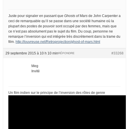
Juste pour signaler en passant que
Ghosts of Mars
de John Carpenter a
ceci de remarquable qu’il se passe dans une société humaine où la
plupart des postes de pouvoir sont occupé par des femmes, mais que
ce n’est pas absolument pas le sujet du film. Du coup, personne ne
remarque l’inversion qui est intégrée très discrètement dans la trame du
film.
http://louvreuse.net/Retroprojection/ghost-of-mars.html
29 septembre 2015 à 10 h 10 min
#33268
RÉPONDRE
Meg
Invité
Un film indien sur le principe de l’inversion des rôles de genre