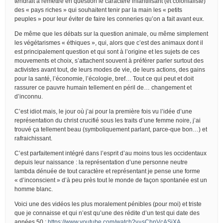
tendrait à remettre en question le caractère infantilisant (et colonialiste)
des « pays riches » qui souhaitent tenir par la main les « petits
peuples » pour leur éviter de faire les conneries qu’on a fait avant eux.
De même que les débats sur la question animale, ou même simplement
les végétarismes « éthiques », qui, alors que c’est des animaux dont il
est principalement question et qui sont à l’origine et les sujets de ces
mouvements et choix, s’attachent souvent à préférer parler surtout des
activistes avant tout, de leurs modes de vie, de leurs actions, des gains
pour la santé, l’économie, l’écologie, bref… Tout ce qui peut et doit
rassurer ce pauvre humain tellement en péril de… changement et
d’inconnu.
C’est idiot mais, le jour où j’ai pour la première fois vu l’idée d’une
représentation du christ crucifié sous les traits d’une femme noire, j’ai
trouvé ça tellement beau (symboliquement parlant, parce-que bon…) et
rafraichissant.
C’est parfaitement intégré dans l’esprit d’au moins tous les occidentaux
depuis leur naissance : la représentation d’une personne neutre
lambda dénuée de tout caractère et représentant je pense une forme
« d’inconscient » d’à peu près tout le monde de façon spontanée est un
homme blanc.
Voici une des vidéos les plus moralement pénibles (pour moi) et triste
que je connaisse et qui n’est qu’une des rédite d’un test qui date des
années 50 :
https://www.youtube.com/watch?v=sChnVcASjXA