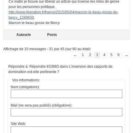
Ce matin je trouve sur libéral un article qui inverse les rôles de genre
pour les personnes politique.
http://www.liberation.fr/france/2015/05/04/macron-le-beau-gosse-de-
bercy_1289650
Marcon le beau gosse de Bercy
Auteur/e
Posts
Affichage de 10 messages - 31 par 45 (sur 80 au total)
←
1
2
3
4
5
6
→
Répondre à: Répondre #33865 dans L’inversion des rapports de
domination est-elle pertinente ?
Vos informations:
Nom (obligatoire):
Mail (ne sera pas publié) (obligatoire):
Site Web: