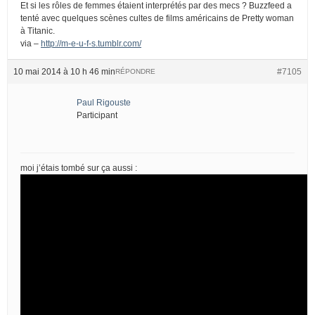
Et si les rôles de femmes étaient interprétés par des mecs ? Buzzfeed a
tenté avec quelques scènes cultes de films américains de Pretty woman
à Titanic.
via –
http://m-e-u-f-s.tumblr.com/
10 mai 2014 à 10 h 46 min
#7105
RÉPONDRE
Paul Rigouste
Participant
moi j’étais tombé sur ça aussi :