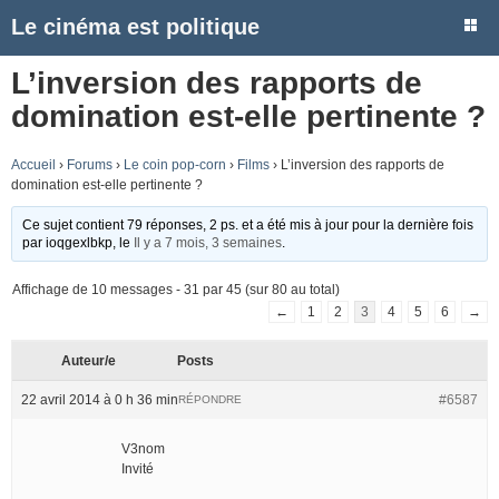
Le cinéma est politique
L’inversion des rapports de
domination est-elle pertinente ?
Accueil
›
Forums
›
Le coin pop-corn
›
Films
›
L’inversion des rapports de
domination est-elle pertinente ?
Ce sujet contient 79 réponses, 2 ps. et a été mis à jour pour la dernière fois
par
ioqgexlbkp
, le
Il y a 7 mois, 3 semaines
.
Affichage de 10 messages - 31 par 45 (sur 80 au total)
←
1
2
3
4
5
6
→
Auteur/e
Posts
22 avril 2014 à 0 h 36 min
#6587
RÉPONDRE
V3nom
Invité