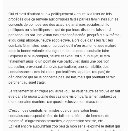
Oui et c’est d’autant plus « politiquement » douteux d’user de tels
procédés que ça renvoie aux critiques faites par les féministes sur les
concepts de point de vue des acteurs d’analyses sociales, philo,
politiques ou scientifiques, et qui de par leurs discours, laissent à
penser qu’ils ont une vision totalement détachée, jusqu’à d’eux-même,
et du coup absolue, neutre et objective, alors que dans les fait, les
combats féministes nous ont prouvé qu’il n’en est rien et que malgré
toute la bonne volonté et la rigueur de quiconque souhaite faire
l’exposer le plus complet, neutre et exhaustif sur un sujet, le fera
fatalement aussi d’un point de vue particulier, dans une position
particulier, provenant d’une vie particulière, une sensibilité, des
connaissances, des intuitions particulières capables (ou pas) de
dénicher ce qui ne le concerne pas, de fait, mais qui pourtant serait
pertinent au sujet traité.
Le traitement scientifique (ou autre) qui se veut neutre se trouve en fait
être dans la quasi totalité des cas une vision parfaitement subjective
d’une certaine manière, car quasi exclusivement masculine.
C’est un des combats féministes que de faire valoir leurs
connaissances spécialisées de fait en matière… de femmes, de
maternité, d’agressions sexuelles, d’oppression sexiste, etc…
Et il est encore aujourd’hui trop peu (à mon sens) exprimé le débat qui