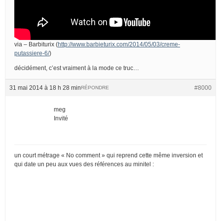
via – Barbiturix (
http://www.barbieturix.com/2014/05/03/creme-
putassiere-6/
)
décidément, c’est vraiment à la mode ce truc…
31 mai 2014 à 18 h 28 min
#8000
RÉPONDRE
meg
Invité
un court métrage « No comment » qui reprend cette même inversion et
qui date un peu aux vues des références au minitel :