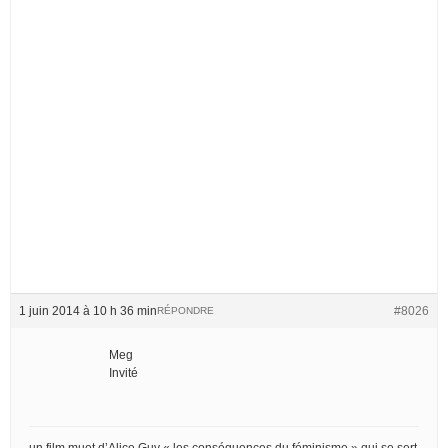
1 juin 2014 à 10 h 36 min
#8026
RÉPONDRE
Meg
Invité
un film muet d’Alice Guy « les conséquences du féminisme » qui se sert