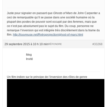
Juste pour signaler en passant que
Ghosts of Mars
de John Carpenter a
ceci de remarquable qu’il se passe dans une société humaine où la
plupart des postes de pouvoir sont occupé par des femmes, mais que
ce n’est pas absolument pas le sujet du film. Du coup, personne ne
remarque l’inversion qui est intégrée très discrètement dans la trame du
film.
http://louvreuse.net/Retroprojection/ghost-of-mars.html
29 septembre 2015 à 10 h 10 min
#33268
RÉPONDRE
Meg
Invité
Un film indien sur le principe de l’inversion des rôles de genre