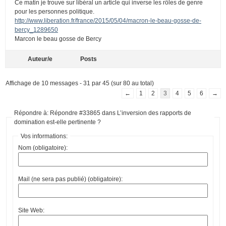
Ce matin je trouve sur libéral un article qui inverse les rôles de genre
pour les personnes politique.
http://www.liberation.fr/france/2015/05/04/macron-le-beau-gosse-de-
bercy_1289650
Marcon le beau gosse de Bercy
Auteur/e
Posts
Affichage de 10 messages - 31 par 45 (sur 80 au total)
←
1
2
3
4
5
6
→
Répondre à: Répondre #33865 dans L’inversion des rapports de
domination est-elle pertinente ?
Vos informations:
Nom (obligatoire):
Mail (ne sera pas publié) (obligatoire):
Site Web: