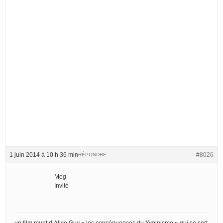
1 juin 2014 à 10 h 36 min
#8026
RÉPONDRE
Meg
Invité
un film muet d’Alice Guy « les conséquences du féminisme » qui se sert