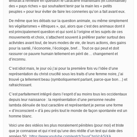
tendrait à remettre en question le caractère infantilisant (et colonialiste)
des « pays riches » qui souhaitent tenir par la main les « petits
peuples » pour leur éviter de faire les conneries qu’on a fait avant eux.
De même que les débats sur la question animale, ou même simplement
les végétarismes « éthiques », qui, alors que c’est des animaux dont il
est principalement question et qui sont à l’origine et les sujets de ces
mouvements et choix, s’attachent souvent à préférer parler surtout des
activistes avant tout, de leurs modes de vie, de leurs actions, des gains
pour la santé, l’économie, l’écologie, bref… Tout ce qui peut et doit
rassurer ce pauvre humain tellement en péril de… changement et
d’inconnu.
C’est idiot mais, le jour où j’ai pour la première fois vu l’idée d’une
représentation du christ crucifié sous les traits d’une femme noire, j’ai
trouvé ça tellement beau (symboliquement parlant, parce-que bon…) et
rafraichissant.
C’est parfaitement intégré dans l’esprit d’au moins tous les occidentaux
depuis leur naissance : la représentation d’une personne neutre
lambda dénuée de tout caractère et représentant je pense une forme
« d’inconscient » d’à peu près tout le monde de façon spontanée est un
homme blanc.
Voici une des vidéos les plus moralement pénibles (pour moi) et triste
que je connaisse et qui n’est qu’une des rédite d’un test qui date des
années 50 :
https://www.youtube.com/watch?v=sChnVcASjXA