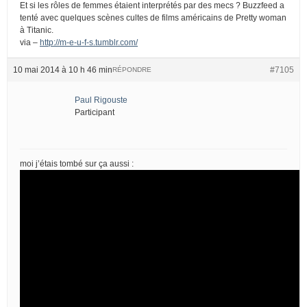
Et si les rôles de femmes étaient interprétés par des mecs ? Buzzfeed a
tenté avec quelques scènes cultes de films américains de Pretty woman
à Titanic.
via –
http://m-e-u-f-s.tumblr.com/
10 mai 2014 à 10 h 46 min
#7105
RÉPONDRE
Paul Rigouste
Participant
moi j’étais tombé sur ça aussi :