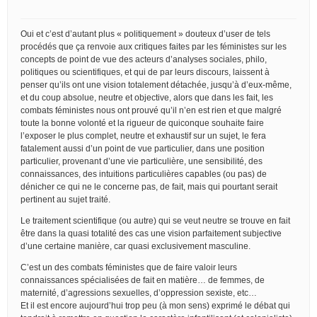
Oui et c’est d’autant plus « politiquement » douteux d’user de tels
procédés que ça renvoie aux critiques faites par les féministes sur les
concepts de point de vue des acteurs d’analyses sociales, philo,
politiques ou scientifiques, et qui de par leurs discours, laissent à
penser qu’ils ont une vision totalement détachée, jusqu’à d’eux-même,
et du coup absolue, neutre et objective, alors que dans les fait, les
combats féministes nous ont prouvé qu’il n’en est rien et que malgré
toute la bonne volonté et la rigueur de quiconque souhaite faire
l’exposer le plus complet, neutre et exhaustif sur un sujet, le fera
fatalement aussi d’un point de vue particulier, dans une position
particulier, provenant d’une vie particulière, une sensibilité, des
connaissances, des intuitions particulières capables (ou pas) de
dénicher ce qui ne le concerne pas, de fait, mais qui pourtant serait
pertinent au sujet traité.
Le traitement scientifique (ou autre) qui se veut neutre se trouve en fait
être dans la quasi totalité des cas une vision parfaitement subjective
d’une certaine manière, car quasi exclusivement masculine.
C’est un des combats féministes que de faire valoir leurs
connaissances spécialisées de fait en matière… de femmes, de
maternité, d’agressions sexuelles, d’oppression sexiste, etc…
Et il est encore aujourd’hui trop peu (à mon sens) exprimé le débat qui