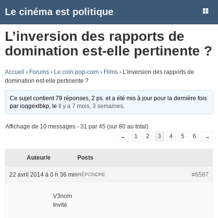
Le cinéma est politique
L’inversion des rapports de
domination est-elle pertinente ?
Accueil
›
Forums
›
Le coin pop-corn
›
Films
›
L’inversion des rapports de
domination est-elle pertinente ?
Ce sujet contient 79 réponses, 2 ps. et a été mis à jour pour la dernière fois
par
ioqgexlbkp
, le
Il y a 7 mois, 3 semaines
.
Affichage de 10 messages - 31 par 45 (sur 80 au total)
←
1
2
3
4
5
6
→
Auteur/e
Posts
22 avril 2014 à 0 h 36 min
#6587
RÉPONDRE
V3nom
Invité