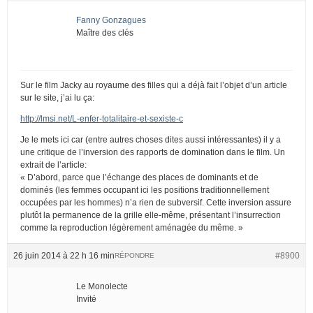
Fanny Gonzagues
Maître des clés
Sur le film Jacky au royaume des filles qui a déjà fait l’objet d’un article
sur le site, j’ai lu ça:
http://lmsi.net/L-enfer-totalitaire-et-sexiste-c
Je le mets ici car (entre autres choses dites aussi intéressantes) il y a
une critique de l’inversion des rapports de domination dans le film. Un
extrait de l’article:
« D’abord, parce que l’échange des places de dominants et de
dominés (les femmes occupant ici les positions traditionnellement
occupées par les hommes) n’a rien de subversif. Cette inversion assure
plutôt la permanence de la grille elle-même, présentant l’insurrection
comme la reproduction légèrement aménagée du même. »
26 juin 2014 à 22 h 16 min
#8900
RÉPONDRE
Le Monolecte
Invité