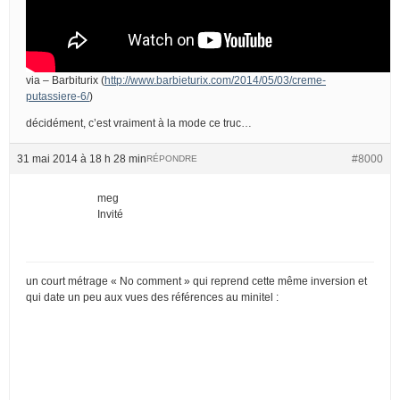
via – Barbiturix (
http://www.barbieturix.com/2014/05/03/creme-
putassiere-6/
)
décidément, c’est vraiment à la mode ce truc…
31 mai 2014 à 18 h 28 min
#8000
RÉPONDRE
meg
Invité
un court métrage « No comment » qui reprend cette même inversion et
qui date un peu aux vues des références au minitel :