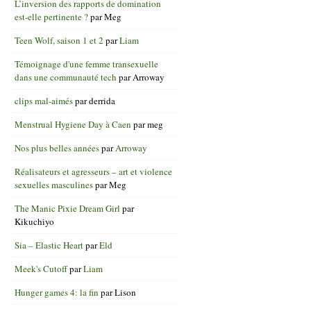
L’inversion des rapports de domination
est-elle pertinente ?
par
Meg
Teen Wolf, saison 1 et 2
par
Liam
Témoignage d'une femme transexuelle
dans une communauté tech
par
Arroway
clips mal-aimés
par
derrida
Menstrual Hygiene Day à Caen
par
meg
Nos plus belles années
par
Arroway
Réalisateurs et agresseurs – art et violence
sexuelles masculines
par
Meg
The Manic Pixie Dream Girl
par
Kikuchiyo
Sia – Elastic Heart
par
Eld
Meek's Cutoff
par
Liam
Hunger games 4: la fin
par
Lison