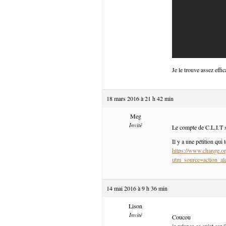
Je le trouve assez effic
18 mars 2016 à 21 h 42 min
Meg
Invité
Le compte de C.L.I.T s
Il y a une pétition qui 
https://www.change.or
utm_source=action
14 mai 2016 à 9 h 36 min
Lison
Invité
Coucou
je relance ce sujet car 