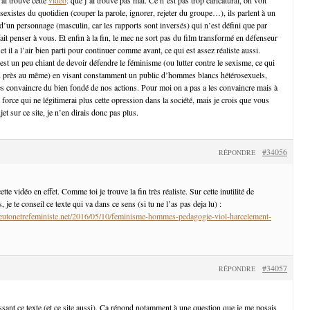
 sexistes du quotidien (couper la parole, ignorer, rejeter du groupe…), ils parlent à un
d’un personnage (masculin, car les rapports sont inversés) qui n’est défini que par
it penser à vous. Et enfin à la fin, le mec ne sort pas du film transformé en défenseur
t il a l’air bien parti pour continuer comme avant, ce qui est assez réaliste aussi.
est un peu chiant de devoir défendre le féminisme (ou lutter contre le sexisme, ce qui
u près au même) en visant constamment un public d’hommes blancs hétérosexuels,
es convaincre du bien fondé de nos actions. Pour moi on a pas a les convaincre mais à
 force qui ne légitimerai plus cette opression dans la société, mais je crois que vous
et sur ce site, je n’en dirais donc pas plus.
#34056
RÉPONDRE
te vidéo en effet. Comme toi je trouve la fin très réaliste. Sur cette inutilité de
je te conseil ce texte qui va dans ce sens (si tu ne l’as pas deja lu) :
utonetrefeministe.net/2016/05/10/feminisme-hommes-pedagogie-viol-harcelement-
#34057
RÉPONDRE
ssant ce texte (et ce site aussi). Ça répond notamment à une question que je me posais