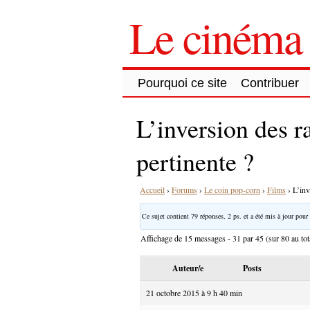
Le cinéma 
Pourquoi ce site
Contribuer
L’inversion des r
pertinente ?
Accueil
›
Forums
›
Le coin pop-corn
›
Films
›
L’inv
Ce sujet contient 79 réponses, 2 ps. et a été mis à jour pour 
Affichage de 15 messages - 31 par 45 (sur 80 au tot
Auteur/e
Posts
21 octobre 2015 à 9 h 40 min