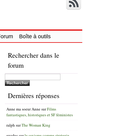
Forum
Boîte à outils
Rechercher dans le
forum
Dernières réponses
Anne ma soeur Anne
sur
Films
fantastiques, historiques et SF féministes
ralph
sur
The Woman King
exodus
sur
le sexisme comme strategie