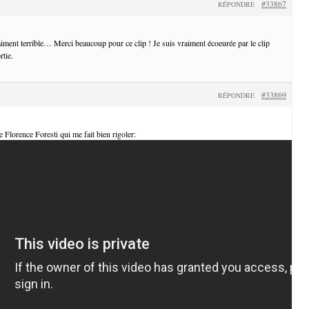
#33867
RÉPONDRE
iment terrible… Merci beaucoup pour ce clip ! Je suis vraiment écoeurée par le clip
rtie.
#33869
RÉPONDRE
de Florence Foresti qui me fait bien rigoler: