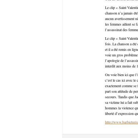
Le clip « Saint Valent
chanson n’a jamais été 
aucun avertissement ni
les femmes aillent se f
l’assassinat des femmes
Le clip « Saint Valent
fois. La chanson a été
et il a été remis en li
voie un gros problème 
l’apologie de l’assass
interdit aux moins de 1
On voie bien ici que l
c’est le cas ici avec l
exactement comme se fa
part son attitude de per
secours. Tandis que Jac
sa victime lui a fait s
hommes la violence qu’
liberté d’expression q
http://www.barbieturix