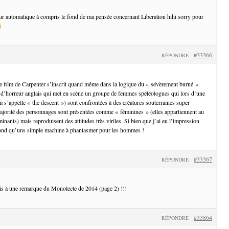
teur automatique à compris le fond de ma pensée concernant Liberation hihi sorry pour
#33366
RÉPONDRE
e film de Carpenter s’inscrit quand même dans la logique du « sévèrement burné ».
 d’horreur anglais qui met en scène un groupe de femmes spéléologues qui lors d’une
lm s’appelle « the descent ») sont confrontées à des créatures souterraines super
ajorité des personnages sont présentées comme « féminines » (elles appartiennent au
nants) mais reproduisent des attitudes très viriles. Si bien que j’ai eu l’impression
 fond qu’uns simple machine à phantasmer pour les hommes !
#33367
RÉPONDRE
ais à une remarque du Monolecte de 2014 (page 2) !!!
#33864
RÉPONDRE