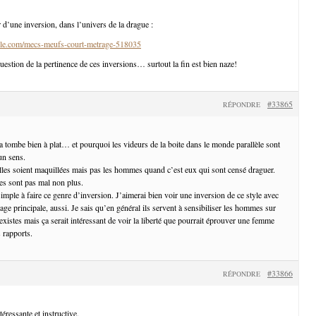
 d’une inversion, dans l’univers de la drague :
le.com/mecs-meufs-court-metrage-518035
uestion de la pertinence de ces inversions… surtout la fin est bien naze!
#33865
RÉPONDRE
a tombe bien à plat… et pourquoi les videurs de la boite dans le monde parallèle sont
un sens.
lles soient maquillées mais pas les hommes quand c’est eux qui sont censé draguer.
s sont pas mal non plus.
mple à faire ce genre d’inversion. J’aimerai bien voir une inversion de ce style avec
e principale, aussi. Je sais qu’en général ils servent à sensibiliser les hommes sur
xistes mais ça serait intéressant de voir la liberté que pourrait éprouver une femme
 rapports.
#33866
RÉPONDRE
éressante et instructive.