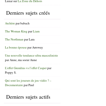
Lunar
sur
La Zone du Dehors
Derniers sujets créés
Archère
par
babach
The Woman King
par
Liam
The Northman
par
Lara
La bonne épouse
par
Arroway
Une nouvelle tendance ultra masculiniste
par
Anne, ma soeur Anne
L’effet Gremlins vs l’effet Casper
par
Poppy S.
Qui sont les joueurs de jeu vidéo ? –
Documentaire
par
Paul
Derniers sujets actifs