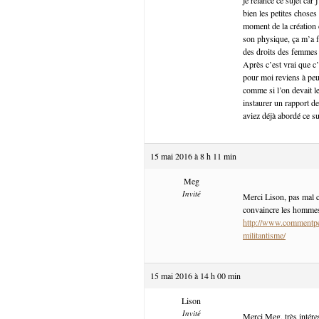
bien les petites choses
moment de la création 
son physique, ça m’a fa
des droits des femmes e
Après c’est vrai que c’
pour moi reviens à pe
comme si l’on devait l
instaurer un rapport de
aviez déjà abordé ce suj
15 mai 2016 à 8 h 11 min
Meg
Invité
Merci Lison, pas mal cet
convaincre les hommes, 
http://www.commentpe
militantisme/
15 mai 2016 à 14 h 00 min
Lison
Invité
Merci Meg, très intére