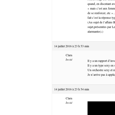
quand, en discutant av
« mais c’est aux femme
de se renforcer, etc ».
fait c’est la réponse t
(Au sujet de l’affaire 
sujet,présentées par Le
alarmantes).)
14 juillet 2016 à 23 h 53 min
Clara
Invité
Il y a un rapport d’in
Il y a un type sexy en 
Un orchestre sexy et m
Je n’arrive pas à appli
14 juillet 2016 à 23 h 54 min
Clara
Invité