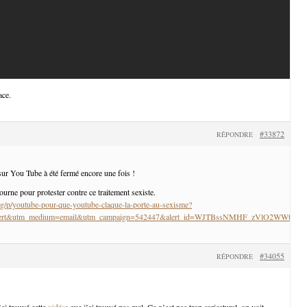
ace.
#33872
RÉPONDRE
ur You Tube à été fermé encore une fois !
tourne pour protester contre ce traitement sexiste.
g/p/youtube-pour-que-youtube-claque-la-porte-au-sexisme?
_alert&utm_medium=email&utm_campaign=542447&alert_id=WJTBssNMHF_zVlO2WWtM
#34055
RÉPONDRE
j’ai trouvé cette
vidéo
: que j’ai trouvé pas mal. Ce n’est pas trop caricatural, on voit