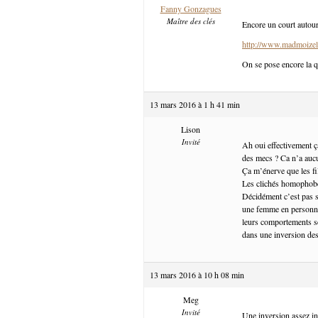
Fanny Gonzagues
Maître des clés
Encore un court autour
http://www.madmoizel
On se pose encore la q
13 mars 2016 à 1 h 41 min
Lison
Invité
Ah oui effectivement ç
des mecs ? Ca n’a auc
Ça m’énerve que les fi
Les clichés homophobe
Décidément c’est pas si
une femme en personnag
leurs comportements se
dans une inversion des
13 mars 2016 à 10 h 08 min
Meg
Invité
Une inversion assez int