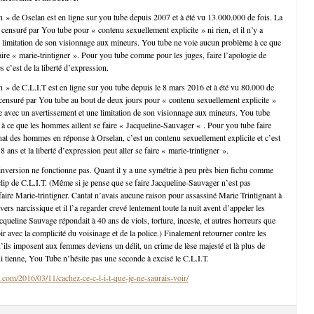
in » de Oselan est en ligne sur you tube depuis 2007 et à été vu 13.000.000 de fois. La
censuré par You tube pour « contenu sexuellement explicite » ni rien, et il n’y a
 limitation de son visionnage aux mineurs. You tube ne voie aucun problème à ce que
aire « marie-trintigner ». Pour you tube comme pour les juges, faire l’apologie de
 c’est de la liberté d’expression.
in » de C.L.I.T est en ligne sur you tube depuis le 8 mars 2016 et à été vu 80.000 de
 censuré par You tube au bout de deux jours pour « contenu sexuellement explicite »
gne avec un avertissement et une limitation de son visionnage aux mineurs. You tube
à ce que les hommes aillent se faire « Jacqueline-Sauvager « . Pour you tube faire
inat des hommes en réponse à Orselan, c’est un contenu sexuellement explicite et c’est
8 ans et la liberté d’expression peut aller se faire « marie-trintigner ».
’inversion ne fonctionne pas. Quant il y a une symétrie à peu près bien fichu comme
e clip de C.L.I.T. (Même si je pense que se faire Jacqueline-Sauvager n’est pas
ire Marie-trintigner. Cantat n’avais aucune raison pour assassiné Marie Trintignant à
vers narcissique et il l’a regarder crevé lentement toute la nuit avent d’appeler les
queline Sauvage répondait à 40 ans de viols, torture, inceste, et autres horreurs que
ubir avec la complicité du voisinage et de la police.) Finalement retourner contre les
ils imposent aux femmes deviens un délit, un crime de lèse majesté et là plus de
ui tienne, You Tube n’hésite pas une seconde à excisé le C.L.I.T.
.com/2016/03/11/cachez-ce-c-l-i-t-que-je-ne-saurais-voir/