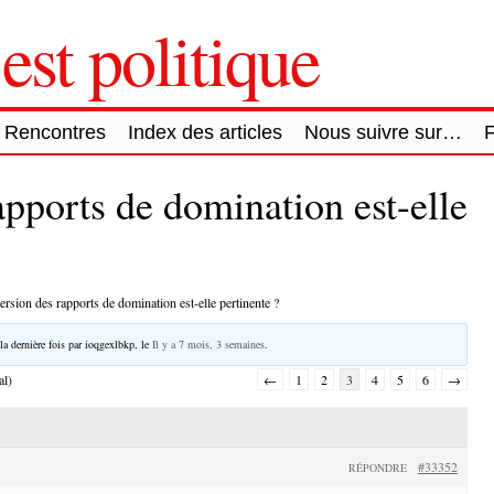
est politique
Rencontres
Index des articles
Nous suivre sur…
apports de domination est-elle
ersion des rapports de domination est-elle pertinente ?
la dernière fois par
ioqgexlbkp
, le
Il y a 7 mois, 3 semaines
.
al)
←
1
2
3
4
5
6
→
#33352
RÉPONDRE