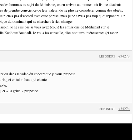
ec des hommes au sujet du féminisme, on en arrivait au moment où ils me disaient:
s de prendre conscience de leur valeur, de ne plus se considérer comme des objets,
 Je n’étais pas d’accord avec cette phrase, mais je ne savais pas trop quoi répondre. En
ypique du dominant qui ne cherchera à rien changer.
Baupin, je ne sais pas si vous avez écouté les émissions de Médiapart sur le
ila Kaddour-Boudadi. Je vous les conseille, elles sont très intéressantes (et assez
#34273
RÉPONDRE
version dans la vidéo du concert que je vous propose.
string et en talon haut qui chante.
ixte.
quer « la grille » proposée.
#34274
RÉPONDRE