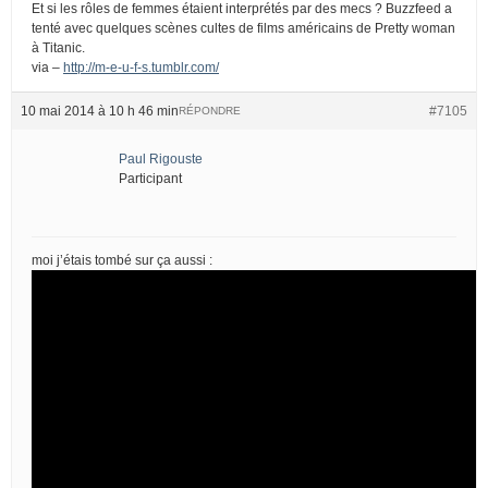
Et si les rôles de femmes étaient interprétés par des mecs ? Buzzfeed a
tenté avec quelques scènes cultes de films américains de Pretty woman
à Titanic.
via –
http://m-e-u-f-s.tumblr.com/
10 mai 2014 à 10 h 46 min
#7105
RÉPONDRE
Paul Rigouste
Participant
moi j’étais tombé sur ça aussi :