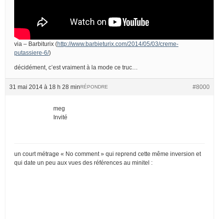
via – Barbiturix (
http://www.barbieturix.com/2014/05/03/creme-
putassiere-6/
)
décidément, c’est vraiment à la mode ce truc…
31 mai 2014 à 18 h 28 min
#8000
RÉPONDRE
meg
Invité
un court métrage « No comment » qui reprend cette même inversion et
qui date un peu aux vues des références au minitel :