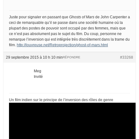
Juste pour signaler en passant que
Ghosts of Mars
de John Carpenter a
ceci de remarquable qu’il se passe dans une société humaine où la
plupart des postes de pouvoir sont occupé par des femmes, mais que
ce n’est pas absolument pas le sujet du film. Du coup, personne ne
remarque l’inversion qui est intégrée très discrètement dans la trame du
film.
http://louvreuse.net/Retroprojection/ghost-of-mars.html
29 septembre 2015 à 10 h 10 min
#33268
RÉPONDRE
Meg
Invité
Un film indien sur le principe de l’inversion des rôles de genre