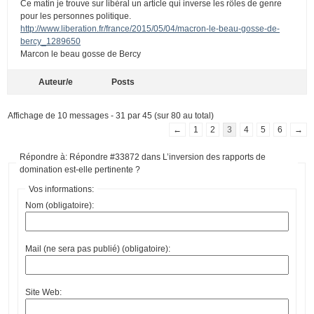
Ce matin je trouve sur libéral un article qui inverse les rôles de genre
pour les personnes politique.
http://www.liberation.fr/france/2015/05/04/macron-le-beau-gosse-de-
bercy_1289650
Marcon le beau gosse de Bercy
Auteur/e
Posts
Affichage de 10 messages - 31 par 45 (sur 80 au total)
←
1
2
3
4
5
6
→
Répondre à: Répondre #33872 dans L’inversion des rapports de
domination est-elle pertinente ?
Vos informations:
Nom (obligatoire):
Mail (ne sera pas publié) (obligatoire):
Site Web: