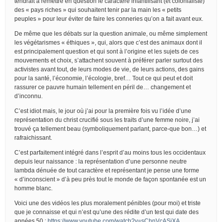
tendrait à remettre en question le caractère infantilisant (et colonialiste)
des « pays riches » qui souhaitent tenir par la main les « petits
peuples » pour leur éviter de faire les conneries qu’on a fait avant eux.
De même que les débats sur la question animale, ou même simplement
les végétarismes « éthiques », qui, alors que c’est des animaux dont il
est principalement question et qui sont à l’origine et les sujets de ces
mouvements et choix, s’attachent souvent à préférer parler surtout des
activistes avant tout, de leurs modes de vie, de leurs actions, des gains
pour la santé, l’économie, l’écologie, bref… Tout ce qui peut et doit
rassurer ce pauvre humain tellement en péril de… changement et
d’inconnu.
C’est idiot mais, le jour où j’ai pour la première fois vu l’idée d’une
représentation du christ crucifié sous les traits d’une femme noire, j’ai
trouvé ça tellement beau (symboliquement parlant, parce-que bon…) et
rafraichissant.
C’est parfaitement intégré dans l’esprit d’au moins tous les occidentaux
depuis leur naissance : la représentation d’une personne neutre
lambda dénuée de tout caractère et représentant je pense une forme
« d’inconscient » d’à peu près tout le monde de façon spontanée est un
homme blanc.
Voici une des vidéos les plus moralement pénibles (pour moi) et triste
que je connaisse et qui n’est qu’une des rédite d’un test qui date des
années 50 :
https://www.youtube.com/watch?v=sChnVcASjXA