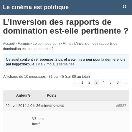
Le cinéma est politique
L’inversion des rapports de
domination est-elle pertinente ?
Accueil
›
Forums
›
Le coin pop-corn
›
Films
›
L’inversion des rapports de
domination est-elle pertinente ?
Ce sujet contient 79 réponses, 2 ps. et a été mis à jour pour la dernière fois
par
ioqgexlbkp
, le
Il y a 7 mois, 3 semaines
.
Affichage de 10 messages - 31 par 45 (sur 80 au total)
←
1
2
3
4
5
6
→
Auteur/e
Posts
22 avril 2014 à 0 h 36 min
#6587
RÉPONDRE
V3nom
Invité