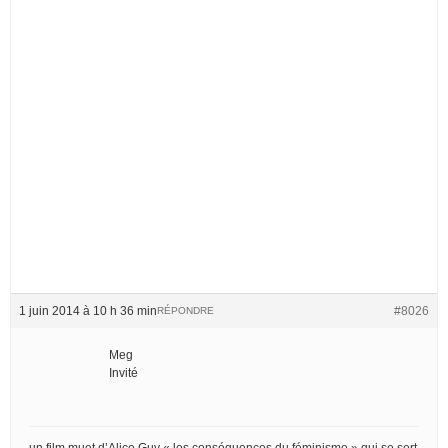
1 juin 2014 à 10 h 36 min
#8026
RÉPONDRE
Meg
Invité
un film muet d’Alice Guy « les conséquences du féminisme » qui se sert