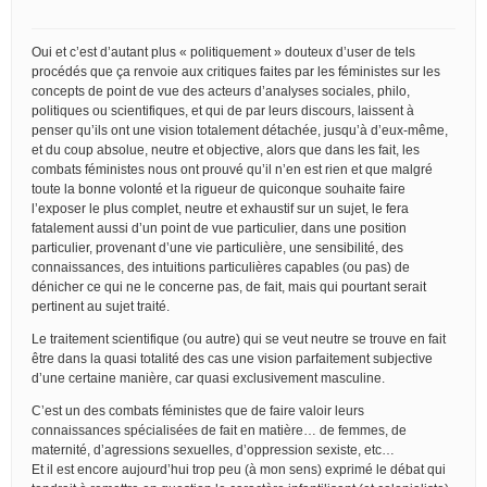
Oui et c’est d’autant plus « politiquement » douteux d’user de tels
procédés que ça renvoie aux critiques faites par les féministes sur les
concepts de point de vue des acteurs d’analyses sociales, philo,
politiques ou scientifiques, et qui de par leurs discours, laissent à
penser qu’ils ont une vision totalement détachée, jusqu’à d’eux-même,
et du coup absolue, neutre et objective, alors que dans les fait, les
combats féministes nous ont prouvé qu’il n’en est rien et que malgré
toute la bonne volonté et la rigueur de quiconque souhaite faire
l’exposer le plus complet, neutre et exhaustif sur un sujet, le fera
fatalement aussi d’un point de vue particulier, dans une position
particulier, provenant d’une vie particulière, une sensibilité, des
connaissances, des intuitions particulières capables (ou pas) de
dénicher ce qui ne le concerne pas, de fait, mais qui pourtant serait
pertinent au sujet traité.
Le traitement scientifique (ou autre) qui se veut neutre se trouve en fait
être dans la quasi totalité des cas une vision parfaitement subjective
d’une certaine manière, car quasi exclusivement masculine.
C’est un des combats féministes que de faire valoir leurs
connaissances spécialisées de fait en matière… de femmes, de
maternité, d’agressions sexuelles, d’oppression sexiste, etc…
Et il est encore aujourd’hui trop peu (à mon sens) exprimé le débat qui