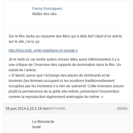
Fanny Gonzagues
Maître des clés
Sur le film Jacky au royaume des filles qui a déjà fait l’objet d’un article
sur le site, j’ai lu ça:
http://lmsi.net/L-enfer-totalitaire-et-sexiste-c
Je le mets ici car (entre autres choses dites aussi intéressantes) il y a
une critique de l’inversion des rapports de domination dans le film. Un
extrait de l’article:
« D’abord, parce que l’échange des places de dominants et de
dominés (les femmes occupant ici les positions traditionnellement
occupées par les hommes) n’a rien de subversif. Cette inversion assure
plutôt la permanence de la grille elle-même, présentant l’insurrection
comme la reproduction légèrement aménagée du même. »
26 juin 2014 à 22 h 16 min
#8900
RÉPONDRE
Le Monolecte
Invité