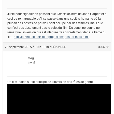
Juste pour signaler en passant que
Ghosts of Mars
de John Carpenter a
ceci de remarquable qu’il se passe dans une société humaine où la
plupart des postes de pouvoir sont occupé par des femmes, mais que
ce n’est pas absolument pas le sujet du film. Du coup, personne ne
remarque l’inversion qui est intégrée très discrètement dans la trame du
film.
http://louvreuse.net/Retroprojection/ghost-of-mars.html
29 septembre 2015 à 10 h 10 min
#33268
RÉPONDRE
Meg
Invité
Un film indien sur le principe de l’inversion des rôles de genre