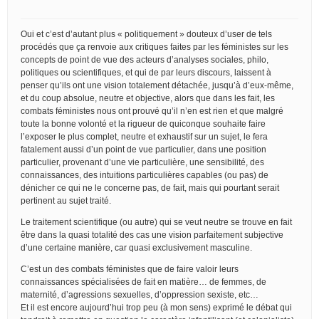
Oui et c’est d’autant plus « politiquement » douteux d’user de tels
procédés que ça renvoie aux critiques faites par les féministes sur les
concepts de point de vue des acteurs d’analyses sociales, philo,
politiques ou scientifiques, et qui de par leurs discours, laissent à
penser qu’ils ont une vision totalement détachée, jusqu’à d’eux-même,
et du coup absolue, neutre et objective, alors que dans les fait, les
combats féministes nous ont prouvé qu’il n’en est rien et que malgré
toute la bonne volonté et la rigueur de quiconque souhaite faire
l’exposer le plus complet, neutre et exhaustif sur un sujet, le fera
fatalement aussi d’un point de vue particulier, dans une position
particulier, provenant d’une vie particulière, une sensibilité, des
connaissances, des intuitions particulières capables (ou pas) de
dénicher ce qui ne le concerne pas, de fait, mais qui pourtant serait
pertinent au sujet traité.
Le traitement scientifique (ou autre) qui se veut neutre se trouve en fait
être dans la quasi totalité des cas une vision parfaitement subjective
d’une certaine manière, car quasi exclusivement masculine.
C’est un des combats féministes que de faire valoir leurs
connaissances spécialisées de fait en matière… de femmes, de
maternité, d’agressions sexuelles, d’oppression sexiste, etc…
Et il est encore aujourd’hui trop peu (à mon sens) exprimé le débat qui