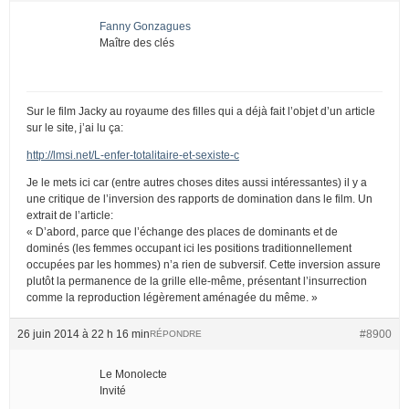
Fanny Gonzagues
Maître des clés
Sur le film Jacky au royaume des filles qui a déjà fait l’objet d’un article
sur le site, j’ai lu ça:
http://lmsi.net/L-enfer-totalitaire-et-sexiste-c
Je le mets ici car (entre autres choses dites aussi intéressantes) il y a
une critique de l’inversion des rapports de domination dans le film. Un
extrait de l’article:
« D’abord, parce que l’échange des places de dominants et de
dominés (les femmes occupant ici les positions traditionnellement
occupées par les hommes) n’a rien de subversif. Cette inversion assure
plutôt la permanence de la grille elle-même, présentant l’insurrection
comme la reproduction légèrement aménagée du même. »
26 juin 2014 à 22 h 16 min
#8900
RÉPONDRE
Le Monolecte
Invité