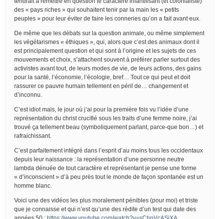
tendrait à remettre en question le caractère infantilisant (et colonialiste)
des « pays riches » qui souhaitent tenir par la main les « petits
peuples » pour leur éviter de faire les conneries qu’on a fait avant eux.
De même que les débats sur la question animale, ou même simplement
les végétarismes « éthiques », qui, alors que c’est des animaux dont il
est principalement question et qui sont à l’origine et les sujets de ces
mouvements et choix, s’attachent souvent à préférer parler surtout des
activistes avant tout, de leurs modes de vie, de leurs actions, des gains
pour la santé, l’économie, l’écologie, bref… Tout ce qui peut et doit
rassurer ce pauvre humain tellement en péril de… changement et
d’inconnu.
C’est idiot mais, le jour où j’ai pour la première fois vu l’idée d’une
représentation du christ crucifié sous les traits d’une femme noire, j’ai
trouvé ça tellement beau (symboliquement parlant, parce-que bon…) et
rafraichissant.
C’est parfaitement intégré dans l’esprit d’au moins tous les occidentaux
depuis leur naissance : la représentation d’une personne neutre
lambda dénuée de tout caractère et représentant je pense une forme
« d’inconscient » d’à peu près tout le monde de façon spontanée est un
homme blanc.
Voici une des vidéos les plus moralement pénibles (pour moi) et triste
que je connaisse et qui n’est qu’une des rédite d’un test qui date des
années 50 :
https://www.youtube.com/watch?v=sChnVcASjXA