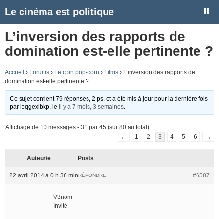
Le cinéma est politique
L’inversion des rapports de
domination est-elle pertinente ?
Accueil
›
Forums
›
Le coin pop-corn
›
Films
›
L’inversion des rapports de
domination est-elle pertinente ?
Ce sujet contient 79 réponses, 2 ps. et a été mis à jour pour la dernière fois
par
ioqgexlbkp
, le
Il y a 7 mois, 3 semaines
.
Affichage de 10 messages - 31 par 45 (sur 80 au total)
←
1
2
3
4
5
6
→
Auteur/e
Posts
22 avril 2014 à 0 h 36 min
#6587
RÉPONDRE
V3nom
Invité