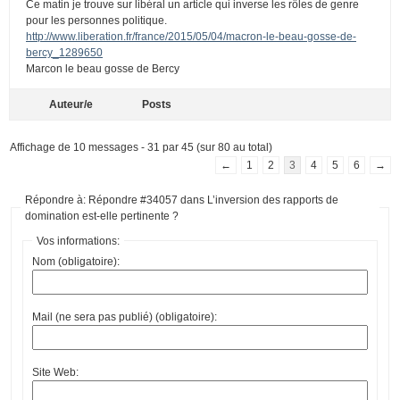
Ce matin je trouve sur libéral un article qui inverse les rôles de genre
pour les personnes politique.
http://www.liberation.fr/france/2015/05/04/macron-le-beau-gosse-de-
bercy_1289650
Marcon le beau gosse de Bercy
Auteur/e
Posts
Affichage de 10 messages - 31 par 45 (sur 80 au total)
←
1
2
3
4
5
6
→
Répondre à: Répondre #34057 dans L’inversion des rapports de
domination est-elle pertinente ?
Vos informations:
Nom (obligatoire):
Mail (ne sera pas publié) (obligatoire):
Site Web: