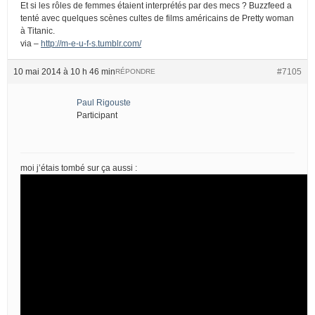
Et si les rôles de femmes étaient interprétés par des mecs ? Buzzfeed a
tenté avec quelques scènes cultes de films américains de Pretty woman
à Titanic.
via –
http://m-e-u-f-s.tumblr.com/
10 mai 2014 à 10 h 46 min
#7105
RÉPONDRE
Paul Rigouste
Participant
moi j’étais tombé sur ça aussi :