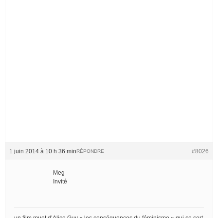
1 juin 2014 à 10 h 36 min
#8026
RÉPONDRE
Meg
Invité
un film muet d’Alice Guy « les conséquences du féminisme » qui se sert