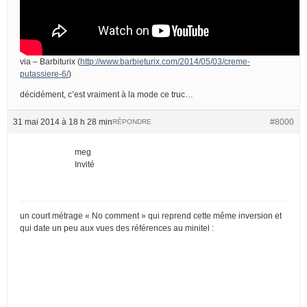
via – Barbiturix (
http://www.barbieturix.com/2014/05/03/creme-
putassiere-6/
)
décidément, c’est vraiment à la mode ce truc…
31 mai 2014 à 18 h 28 min
#8000
RÉPONDRE
meg
Invité
un court métrage « No comment » qui reprend cette même inversion et
qui date un peu aux vues des références au minitel :