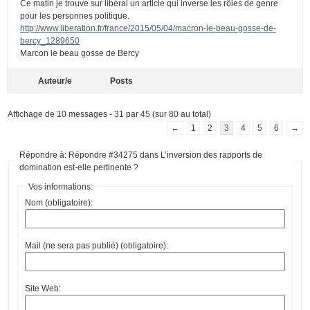
Ce matin je trouve sur libéral un article qui inverse les rôles de genre
pour les personnes politique.
http://www.liberation.fr/france/2015/05/04/macron-le-beau-gosse-de-
bercy_1289650
Marcon le beau gosse de Bercy
Auteur/e
Posts
Affichage de 10 messages - 31 par 45 (sur 80 au total)
←
1
2
3
4
5
6
→
Répondre à: Répondre #34275 dans L’inversion des rapports de
domination est-elle pertinente ?
Vos informations:
Nom (obligatoire):
Mail (ne sera pas publié) (obligatoire):
Site Web: