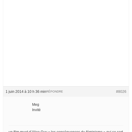
1 juin 2014 à 10 h 36 min
#8026
RÉPONDRE
Meg
Invité
un film muet d’Alice Guy « les conséquences du féminisme » qui se sert