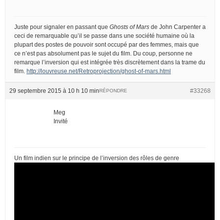
Juste pour signaler en passant que
Ghosts of Mars
de John Carpenter a
ceci de remarquable qu’il se passe dans une société humaine où la
plupart des postes de pouvoir sont occupé par des femmes, mais que
ce n’est pas absolument pas le sujet du film. Du coup, personne ne
remarque l’inversion qui est intégrée très discrètement dans la trame du
film.
http://louvreuse.net/Retroprojection/ghost-of-mars.html
29 septembre 2015 à 10 h 10 min
#33268
RÉPONDRE
Meg
Invité
Un film indien sur le principe de l’inversion des rôles de genre