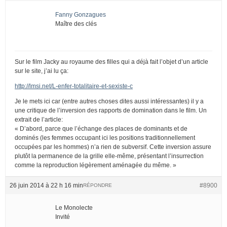
Fanny Gonzagues
Maître des clés
Sur le film Jacky au royaume des filles qui a déjà fait l’objet d’un article
sur le site, j’ai lu ça:
http://lmsi.net/L-enfer-totalitaire-et-sexiste-c
Je le mets ici car (entre autres choses dites aussi intéressantes) il y a
une critique de l’inversion des rapports de domination dans le film. Un
extrait de l’article:
« D’abord, parce que l’échange des places de dominants et de
dominés (les femmes occupant ici les positions traditionnellement
occupées par les hommes) n’a rien de subversif. Cette inversion assure
plutôt la permanence de la grille elle-même, présentant l’insurrection
comme la reproduction légèrement aménagée du même. »
26 juin 2014 à 22 h 16 min
#8900
RÉPONDRE
Le Monolecte
Invité