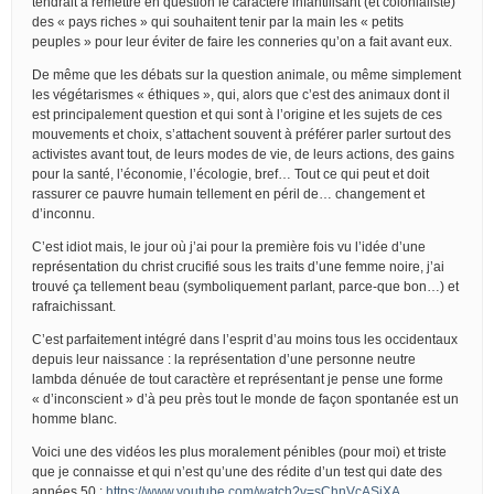
tendrait à remettre en question le caractère infantilisant (et colonialiste)
des « pays riches » qui souhaitent tenir par la main les « petits
peuples » pour leur éviter de faire les conneries qu’on a fait avant eux.
De même que les débats sur la question animale, ou même simplement
les végétarismes « éthiques », qui, alors que c’est des animaux dont il
est principalement question et qui sont à l’origine et les sujets de ces
mouvements et choix, s’attachent souvent à préférer parler surtout des
activistes avant tout, de leurs modes de vie, de leurs actions, des gains
pour la santé, l’économie, l’écologie, bref… Tout ce qui peut et doit
rassurer ce pauvre humain tellement en péril de… changement et
d’inconnu.
C’est idiot mais, le jour où j’ai pour la première fois vu l’idée d’une
représentation du christ crucifié sous les traits d’une femme noire, j’ai
trouvé ça tellement beau (symboliquement parlant, parce-que bon…) et
rafraichissant.
C’est parfaitement intégré dans l’esprit d’au moins tous les occidentaux
depuis leur naissance : la représentation d’une personne neutre
lambda dénuée de tout caractère et représentant je pense une forme
« d’inconscient » d’à peu près tout le monde de façon spontanée est un
homme blanc.
Voici une des vidéos les plus moralement pénibles (pour moi) et triste
que je connaisse et qui n’est qu’une des rédite d’un test qui date des
années 50 :
https://www.youtube.com/watch?v=sChnVcASjXA