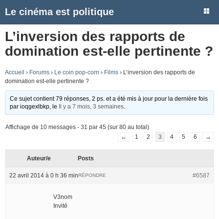
Le cinéma est politique
L’inversion des rapports de
domination est-elle pertinente ?
Accueil
›
Forums
›
Le coin pop-corn
›
Films
›
L’inversion des rapports de
domination est-elle pertinente ?
Ce sujet contient 79 réponses, 2 ps. et a été mis à jour pour la dernière fois
par
ioqgexlbkp
, le
Il y a 7 mois, 3 semaines
.
Affichage de 10 messages - 31 par 45 (sur 80 au total)
←
1
2
3
4
5
6
→
Auteur/e
Posts
22 avril 2014 à 0 h 36 min
#6587
RÉPONDRE
V3nom
Invité