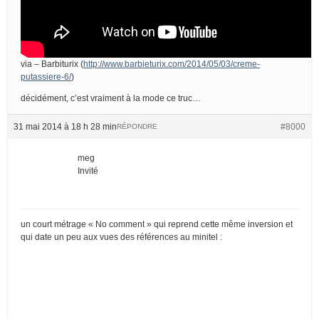
via – Barbiturix (
http://www.barbieturix.com/2014/05/03/creme-
putassiere-6/
)
décidément, c’est vraiment à la mode ce truc…
31 mai 2014 à 18 h 28 min
#8000
RÉPONDRE
meg
Invité
un court métrage « No comment » qui reprend cette même inversion et
qui date un peu aux vues des références au minitel :