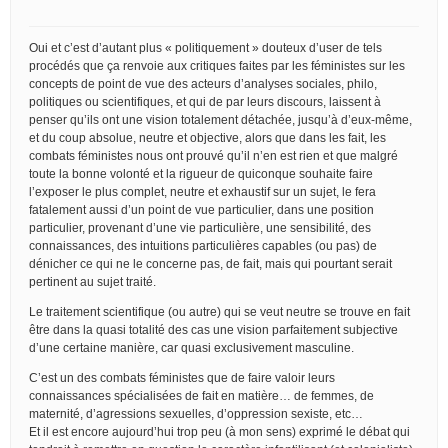
Oui et c’est d’autant plus « politiquement » douteux d’user de tels
procédés que ça renvoie aux critiques faites par les féministes sur les
concepts de point de vue des acteurs d’analyses sociales, philo,
politiques ou scientifiques, et qui de par leurs discours, laissent à
penser qu’ils ont une vision totalement détachée, jusqu’à d’eux-même,
et du coup absolue, neutre et objective, alors que dans les fait, les
combats féministes nous ont prouvé qu’il n’en est rien et que malgré
toute la bonne volonté et la rigueur de quiconque souhaite faire
l’exposer le plus complet, neutre et exhaustif sur un sujet, le fera
fatalement aussi d’un point de vue particulier, dans une position
particulier, provenant d’une vie particulière, une sensibilité, des
connaissances, des intuitions particulières capables (ou pas) de
dénicher ce qui ne le concerne pas, de fait, mais qui pourtant serait
pertinent au sujet traité.
Le traitement scientifique (ou autre) qui se veut neutre se trouve en fait
être dans la quasi totalité des cas une vision parfaitement subjective
d’une certaine manière, car quasi exclusivement masculine.
C’est un des combats féministes que de faire valoir leurs
connaissances spécialisées de fait en matière… de femmes, de
maternité, d’agressions sexuelles, d’oppression sexiste, etc…
Et il est encore aujourd’hui trop peu (à mon sens) exprimé le débat qui