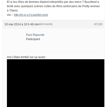
Et si les rôles de femmes étaient interprétés par des mecs ? Buzzfeed a
tenté avec quelques scènes cultes de films américains de Pretty woman
à Titanic.
via –
http://m-e-u-f-s.tumblr.com/
10 mai 2014 à 10 h 46 min
#7105
RÉPONDRE
Paul Rigouste
Participant
moi j’étais tombé sur ça aussi :