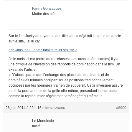
Fanny Gonzagues
Maître des clés
Sur le film Jacky au royaume des filles qui a déjà fait l’objet d’un article
sur le site, j’ai lu ça:
http://lmsi.net/L-enfer-totalitaire-et-sexiste-c
Je le mets ici car (entre autres choses dites aussi intéressantes) il y a
une critique de l’inversion des rapports de domination dans le film. Un
extrait de l’article:
« D’abord, parce que l’échange des places de dominants et de
dominés (les femmes occupant ici les positions traditionnellement
occupées par les hommes) n’a rien de subversif. Cette inversion assure
plutôt la permanence de la grille elle-même, présentant l’insurrection
comme la reproduction légèrement aménagée du même. »
26 juin 2014 à 22 h 16 min
#8900
RÉPONDRE
Le Monolecte
Invité