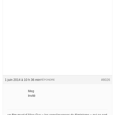
1 juin 2014 à 10 h 36 min
#8026
RÉPONDRE
Meg
Invité
un film muet d’Alice Guy « les conséquences du féminisme » qui se sert