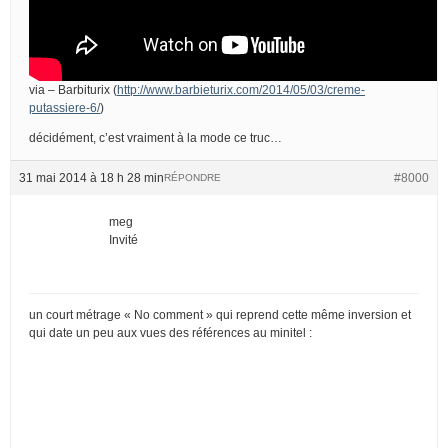
via – Barbiturix (
http://www.barbieturix.com/2014/05/03/creme-
putassiere-6/
)
décidément, c’est vraiment à la mode ce truc…
31 mai 2014 à 18 h 28 min
#8000
RÉPONDRE
meg
Invité
un court métrage « No comment » qui reprend cette même inversion et
qui date un peu aux vues des références au minitel :