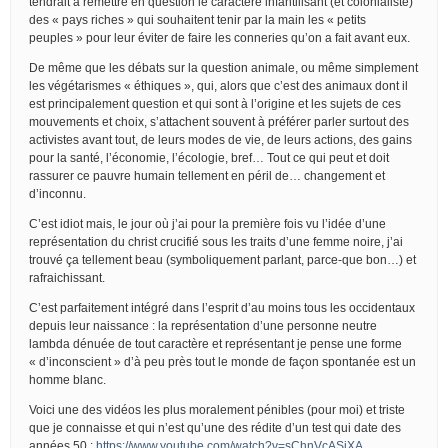
tendrait à remettre en question le caractère infantilisant (et colonialiste)
des « pays riches » qui souhaitent tenir par la main les « petits
peuples » pour leur éviter de faire les conneries qu’on a fait avant eux.
De même que les débats sur la question animale, ou même simplement
les végétarismes « éthiques », qui, alors que c’est des animaux dont il
est principalement question et qui sont à l’origine et les sujets de ces
mouvements et choix, s’attachent souvent à préférer parler surtout des
activistes avant tout, de leurs modes de vie, de leurs actions, des gains
pour la santé, l’économie, l’écologie, bref… Tout ce qui peut et doit
rassurer ce pauvre humain tellement en péril de… changement et
d’inconnu.
C’est idiot mais, le jour où j’ai pour la première fois vu l’idée d’une
représentation du christ crucifié sous les traits d’une femme noire, j’ai
trouvé ça tellement beau (symboliquement parlant, parce-que bon…) et
rafraichissant.
C’est parfaitement intégré dans l’esprit d’au moins tous les occidentaux
depuis leur naissance : la représentation d’une personne neutre
lambda dénuée de tout caractère et représentant je pense une forme
« d’inconscient » d’à peu près tout le monde de façon spontanée est un
homme blanc.
Voici une des vidéos les plus moralement pénibles (pour moi) et triste
que je connaisse et qui n’est qu’une des rédite d’un test qui date des
années 50 :
https://www.youtube.com/watch?v=sChnVcASjXA