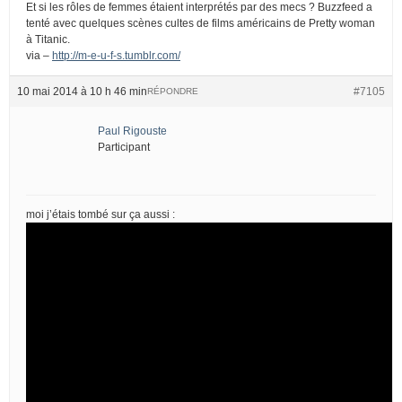
Et si les rôles de femmes étaient interprétés par des mecs ? Buzzfeed a
tenté avec quelques scènes cultes de films américains de Pretty woman
à Titanic.
via –
http://m-e-u-f-s.tumblr.com/
10 mai 2014 à 10 h 46 min
#7105
RÉPONDRE
Paul Rigouste
Participant
moi j’étais tombé sur ça aussi :