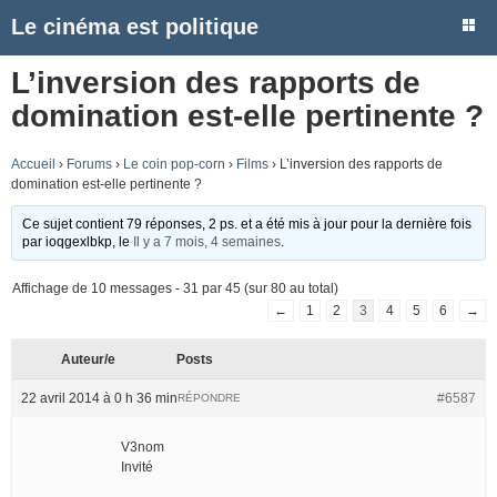
Le cinéma est politique
L’inversion des rapports de
domination est-elle pertinente ?
Accueil
›
Forums
›
Le coin pop-corn
›
Films
›
L’inversion des rapports de
domination est-elle pertinente ?
Ce sujet contient 79 réponses, 2 ps. et a été mis à jour pour la dernière fois
par
ioqgexlbkp
, le
Il y a 7 mois, 4 semaines
.
Affichage de 10 messages - 31 par 45 (sur 80 au total)
←
1
2
3
4
5
6
→
Auteur/e
Posts
22 avril 2014 à 0 h 36 min
#6587
RÉPONDRE
V3nom
Invité