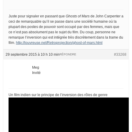
Juste pour signaler en passant que
Ghosts of Mars
de John Carpenter a
ceci de remarquable qu’il se passe dans une société humaine où la
plupart des postes de pouvoir sont occupé par des femmes, mais que
ce n’est pas absolument pas le sujet du film. Du coup, personne ne
remarque l’inversion qui est intégrée très discrètement dans la trame du
film.
http://louvreuse.net/Retroprojection/ghost-of-mars.html
29 septembre 2015 à 10 h 10 min
#33268
RÉPONDRE
Meg
Invité
Un film indien sur le principe de l’inversion des rôles de genre