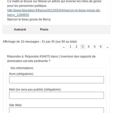
Ce matin je trouve sur libéral un article qui inverse les rôles de genre
pour les personnes politique.
http://www.liberation.fr/france/2015/05/04/macron-le-beau-gosse-de-
bercy_1289650
Marcon le beau gosse de Bercy
Auteur/e
Posts
Affichage de 10 messages - 31 par 45 (sur 80 au total)
←
1
2
3
4
5
6
→
Répondre à: Répondre #34670 dans L’inversion des rapports de
domination est-elle pertinente ?
Vos informations:
Nom (obligatoire):
Mail (ne sera pas publié) (obligatoire):
Site Web: