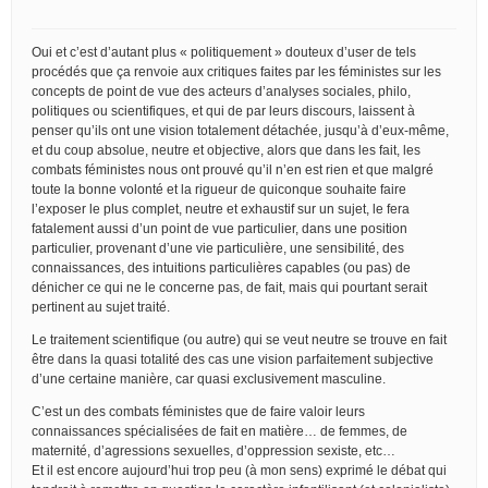
Oui et c’est d’autant plus « politiquement » douteux d’user de tels
procédés que ça renvoie aux critiques faites par les féministes sur les
concepts de point de vue des acteurs d’analyses sociales, philo,
politiques ou scientifiques, et qui de par leurs discours, laissent à
penser qu’ils ont une vision totalement détachée, jusqu’à d’eux-même,
et du coup absolue, neutre et objective, alors que dans les fait, les
combats féministes nous ont prouvé qu’il n’en est rien et que malgré
toute la bonne volonté et la rigueur de quiconque souhaite faire
l’exposer le plus complet, neutre et exhaustif sur un sujet, le fera
fatalement aussi d’un point de vue particulier, dans une position
particulier, provenant d’une vie particulière, une sensibilité, des
connaissances, des intuitions particulières capables (ou pas) de
dénicher ce qui ne le concerne pas, de fait, mais qui pourtant serait
pertinent au sujet traité.
Le traitement scientifique (ou autre) qui se veut neutre se trouve en fait
être dans la quasi totalité des cas une vision parfaitement subjective
d’une certaine manière, car quasi exclusivement masculine.
C’est un des combats féministes que de faire valoir leurs
connaissances spécialisées de fait en matière… de femmes, de
maternité, d’agressions sexuelles, d’oppression sexiste, etc…
Et il est encore aujourd’hui trop peu (à mon sens) exprimé le débat qui