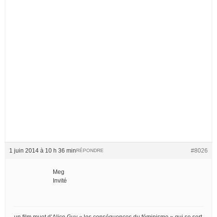
1 juin 2014 à 10 h 36 min
#8026
RÉPONDRE
Meg
Invité
un film muet d’Alice Guy « les conséquences du féminisme » qui se sert