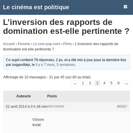
Le cinéma est politique
L’inversion des rapports de
domination est-elle pertinente ?
Accueil
›
Forums
›
Le coin pop-corn
›
Films
›
L’inversion des rapports de
domination est-elle pertinente ?
Ce sujet contient 79 réponses, 2 ps. et a été mis à jour pour la dernière fois
par
ioqgexlbkp
, le
Il y a 7 mois, 3 semaines
.
Affichage de 10 messages - 31 par 45 (sur 80 au total)
←
1
2
3
4
5
6
→
Auteur/e
Posts
22 avril 2014 à 0 h 36 min
#6587
RÉPONDRE
V3nom
Invité