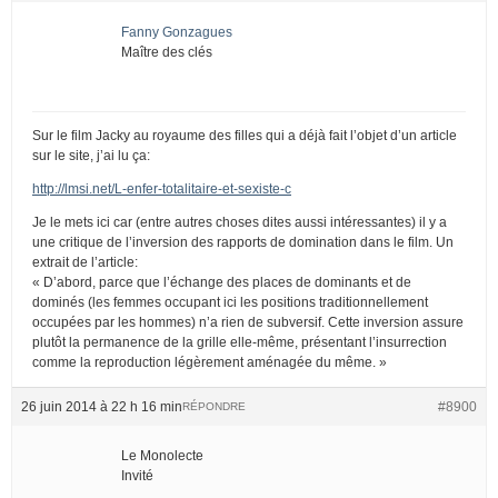
Fanny Gonzagues
Maître des clés
Sur le film Jacky au royaume des filles qui a déjà fait l’objet d’un article
sur le site, j’ai lu ça:
http://lmsi.net/L-enfer-totalitaire-et-sexiste-c
Je le mets ici car (entre autres choses dites aussi intéressantes) il y a
une critique de l’inversion des rapports de domination dans le film. Un
extrait de l’article:
« D’abord, parce que l’échange des places de dominants et de
dominés (les femmes occupant ici les positions traditionnellement
occupées par les hommes) n’a rien de subversif. Cette inversion assure
plutôt la permanence de la grille elle-même, présentant l’insurrection
comme la reproduction légèrement aménagée du même. »
26 juin 2014 à 22 h 16 min
#8900
RÉPONDRE
Le Monolecte
Invité