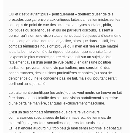
Oui et c’est d’autant plus « politiquement » douteux d’user de tels
procédés que ça renvoie aux critiques faites par les féministes sur les
concepts de point de vue des acteurs d’analyses sociales, philo,
politiques ou scientifiques, et qui de par leurs discours, laissent à
penser qu’ils ont une vision totalement détachée, jusqu’à d’eux-même,
et du coup absolue, neutre et objective, alors que dans les fait, les
combats féministes nous ont prouvé qu’il n’en est rien et que malgré
toute la bonne volonté et la rigueur de quiconque souhaite faire
l’exposer le plus complet, neutre et exhaustif sur un sujet, le fera
fatalement aussi d’un point de vue particulier, dans une position
particulier, provenant d’une vie particulière, une sensibilité, des
connaissances, des intuitions particulières capables (ou pas) de
dénicher ce qui ne le concerne pas, de fait, mais qui pourtant serait
pertinent au sujet traité.
Le traitement scientifique (ou autre) qui se veut neutre se trouve en fait
être dans la quasi totalité des cas une vision parfaitement subjective
d’une certaine manière, car quasi exclusivement masculine.
C’est un des combats féministes que de faire valoir leurs
connaissances spécialisées de fait en matière… de femmes, de
maternité, d’agressions sexuelles, d’oppression sexiste, etc…
Et il est encore aujourd’hui trop peu (à mon sens) exprimé le débat qui