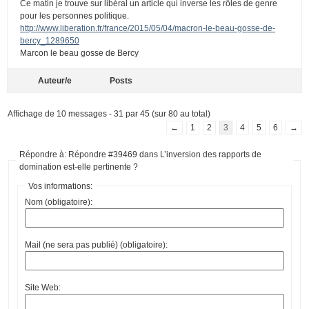
Ce matin je trouve sur libéral un article qui inverse les rôles de genre
pour les personnes politique.
http://www.liberation.fr/france/2015/05/04/macron-le-beau-gosse-de-
bercy_1289650
Marcon le beau gosse de Bercy
Auteur/e
Posts
Affichage de 10 messages - 31 par 45 (sur 80 au total)
←
1
2
3
4
5
6
→
Répondre à: Répondre #39469 dans L’inversion des rapports de
domination est-elle pertinente ?
Vos informations:
Nom (obligatoire):
Mail (ne sera pas publié) (obligatoire):
Site Web: