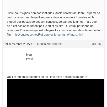
Juste pour signaler en passant que
Ghosts of Mars
de John Carpenter a
ceci de remarquable qu’il se passe dans une société humaine où la
plupart des postes de pouvoir sont occupé par des femmes, mais que
ce n’est pas absolument pas le sujet du film. Du coup, personne ne
remarque l’inversion qui est intégrée très discrètement dans la trame du
film.
http://louvreuse.net/Retroprojection/ghost-of-mars.html
29 septembre 2015 à 10 h 10 min
#33268
RÉPONDRE
Meg
Invité
Un film indien sur le principe de l’inversion des rôles de genre