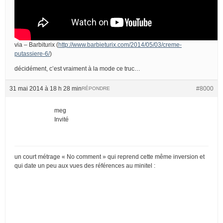
via – Barbiturix (
http://www.barbieturix.com/2014/05/03/creme-
putassiere-6/
)
décidément, c’est vraiment à la mode ce truc…
31 mai 2014 à 18 h 28 min
#8000
RÉPONDRE
meg
Invité
un court métrage « No comment » qui reprend cette même inversion et
qui date un peu aux vues des références au minitel :