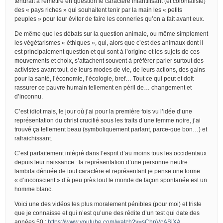
tendrait à remettre en question le caractère infantilisant (et colonialiste)
des « pays riches » qui souhaitent tenir par la main les « petits
peuples » pour leur éviter de faire les conneries qu’on a fait avant eux.
De même que les débats sur la question animale, ou même simplement
les végétarismes « éthiques », qui, alors que c’est des animaux dont il
est principalement question et qui sont à l’origine et les sujets de ces
mouvements et choix, s’attachent souvent à préférer parler surtout des
activistes avant tout, de leurs modes de vie, de leurs actions, des gains
pour la santé, l’économie, l’écologie, bref… Tout ce qui peut et doit
rassurer ce pauvre humain tellement en péril de… changement et
d’inconnu.
C’est idiot mais, le jour où j’ai pour la première fois vu l’idée d’une
représentation du christ crucifié sous les traits d’une femme noire, j’ai
trouvé ça tellement beau (symboliquement parlant, parce-que bon…) et
rafraichissant.
C’est parfaitement intégré dans l’esprit d’au moins tous les occidentaux
depuis leur naissance : la représentation d’une personne neutre
lambda dénuée de tout caractère et représentant je pense une forme
« d’inconscient » d’à peu près tout le monde de façon spontanée est un
homme blanc.
Voici une des vidéos les plus moralement pénibles (pour moi) et triste
que je connaisse et qui n’est qu’une des rédite d’un test qui date des
années 50 :
https://www.youtube.com/watch?v=sChnVcASjXA