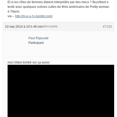
Et si les rôles de femmes étaient interprétés par des mecs ? Buzzfeed a
tenté avec quelques scènes cultes de films américains de Pretty woman
à Titanic.
via –
http://m-e-u-f-s.tumblr.com/
10 mai 2014 à 10 h 46 min
#7105
RÉPONDRE
Paul Rigouste
Participant
moi j’étais tombé sur ça aussi :