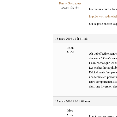
Fanny Gonzagues
Maître des clés
Encore un court autour
http://www.madmoizel
On se pose encore la q
13 mars 2016 à 1 h 41 min
Lison
Invité
Ah oui effectivement ç
des mecs ? Ca n’a auc
Ça m’énerve que les fi
Les clichés homophobe
Décidément c’est pas si
une femme en personnag
leurs comportements se
dans une inversion des
13 mars 2016 à 10 h 08 min
Meg
Invité
Une inversion assez int