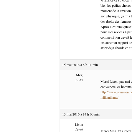
bien les petites choses
moment de la création 
son physique, ça m’a fa
des droits des femmes e
Après c’est vrai que c’
pour moi reviens à pe
comme si l’on devait l
instaurer un rapport de
aviez déjà abordé ce suj
15 mai 2016 à 8 h 11 min
Meg
Invité
Merci Lison, pas mal cet
convaincre les hommes, 
http://www.commentpe
militantisme/
15 mai 2016 à 14 h 00 min
Lison
Invité
Merci Meg, très intére