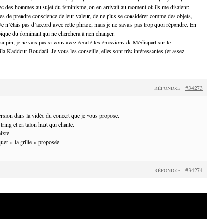
ec des hommes au sujet du féminisme, on en arrivait au moment où ils me disaient:
s de prendre conscience de leur valeur, de ne plus se considérer comme des objets,
 Je n’étais pas d’accord avec cette phrase, mais je ne savais pas trop quoi répondre. En
ypique du dominant qui ne cherchera à rien changer.
Baupin, je ne sais pas si vous avez écouté les émissions de Médiapart sur le
ila Kaddour-Boudadi. Je vous les conseille, elles sont très intéressantes (et assez
#34273
RÉPONDRE
version dans la vidéo du concert que je vous propose.
string et en talon haut qui chante.
ixte.
quer « la grille » proposée.
#34274
RÉPONDRE