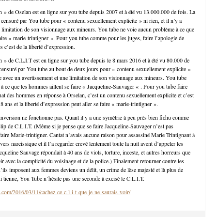
in » de Oselan est en ligne sur you tube depuis 2007 et à été vu 13.000.000 de fois. La
censuré par You tube pour « contenu sexuellement explicite » ni rien, et il n’y a
 limitation de son visionnage aux mineurs. You tube ne voie aucun problème à ce que
aire « marie-trintigner ». Pour you tube comme pour les juges, faire l’apologie de
 c’est de la liberté d’expression.
in » de C.L.I.T est en ligne sur you tube depuis le 8 mars 2016 et à été vu 80.000 de
 censuré par You tube au bout de deux jours pour « contenu sexuellement explicite »
gne avec un avertissement et une limitation de son visionnage aux mineurs. You tube
à ce que les hommes aillent se faire « Jacqueline-Sauvager « . Pour you tube faire
inat des hommes en réponse à Orselan, c’est un contenu sexuellement explicite et c’est
8 ans et la liberté d’expression peut aller se faire « marie-trintigner ».
’inversion ne fonctionne pas. Quant il y a une symétrie à peu près bien fichu comme
e clip de C.L.I.T. (Même si je pense que se faire Jacqueline-Sauvager n’est pas
ire Marie-trintigner. Cantat n’avais aucune raison pour assassiné Marie Trintignant à
vers narcissique et il l’a regarder crevé lentement toute la nuit avent d’appeler les
queline Sauvage répondait à 40 ans de viols, torture, inceste, et autres horreurs que
ubir avec la complicité du voisinage et de la police.) Finalement retourner contre les
ils imposent aux femmes deviens un délit, un crime de lèse majesté et là plus de
ui tienne, You Tube n’hésite pas une seconde à excisé le C.L.I.T.
.com/2016/03/11/cachez-ce-c-l-i-t-que-je-ne-saurais-voir/