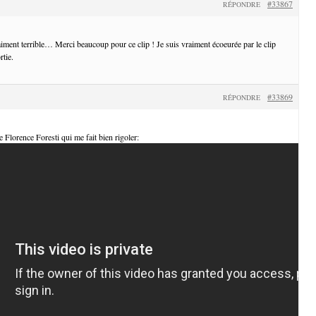
#33867
RÉPONDRE
iment terrible… Merci beaucoup pour ce clip ! Je suis vraiment écoeurée par le clip
rtie.
#33869
RÉPONDRE
de Florence Foresti qui me fait bien rigoler: