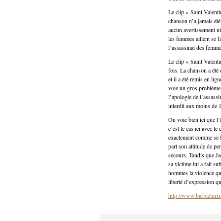
Le clip « Saint Valent
chanson n’a jamais été 
aucun avertissement ni
les femmes aillent se f
l’assassinat des femmes
Le clip « Saint Valent
fois. La chanson a été
et il a été remis en li
voie un gros problème 
l’apologie de l’assass
interdit aux moins de 1
On voie bien ici que l
c’est le cas ici avec l
exactement comme se fa
part son attitude de per
secours. Tandis que Jac
sa victime lui a fait s
hommes la violence qu’
liberté d’expression q
http://www.barbieturix