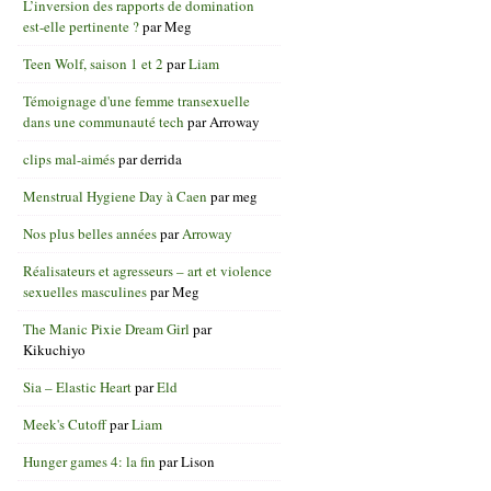
L’inversion des rapports de domination
est-elle pertinente ?
par
Meg
Teen Wolf, saison 1 et 2
par
Liam
Témoignage d'une femme transexuelle
dans une communauté tech
par
Arroway
clips mal-aimés
par
derrida
Menstrual Hygiene Day à Caen
par
meg
Nos plus belles années
par
Arroway
Réalisateurs et agresseurs – art et violence
sexuelles masculines
par
Meg
The Manic Pixie Dream Girl
par
Kikuchiyo
Sia – Elastic Heart
par
Eld
Meek's Cutoff
par
Liam
Hunger games 4: la fin
par
Lison