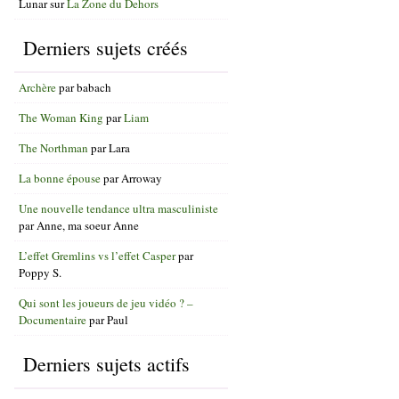
Lunar
sur
La Zone du Dehors
Derniers sujets créés
Archère
par
babach
The Woman King
par
Liam
The Northman
par
Lara
La bonne épouse
par
Arroway
Une nouvelle tendance ultra masculiniste
par
Anne, ma soeur Anne
L’effet Gremlins vs l’effet Casper
par
Poppy S.
Qui sont les joueurs de jeu vidéo ? –
Documentaire
par
Paul
Derniers sujets actifs