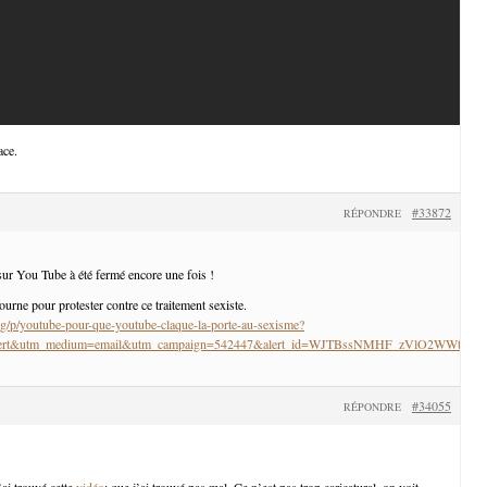
ace.
#33872
RÉPONDRE
ur You Tube à été fermé encore une fois !
tourne pour protester contre ce traitement sexiste.
g/p/youtube-pour-que-youtube-claque-la-porte-au-sexisme?
_alert&utm_medium=email&utm_campaign=542447&alert_id=WJTBssNMHF_zVlO2WWtM
#34055
RÉPONDRE
j’ai trouvé cette
vidéo
: que j’ai trouvé pas mal. Ce n’est pas trop caricatural, on voit