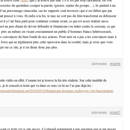
 sexistes du quotidien (couper la parole, ignorer, rejeter du groupe…), ils parlent à un
d’un personnage (masculin, car les rapports sont inversés) qui n’est défini que par
it penser à vous. Et enfin à la fin, le mec ne sort pas du film transformé en défenseur
t il a l’air bien parti pour continuer comme avant, ce qui est assez réaliste aussi.
est un peu chiant de devoir défendre le féminisme (ou lutter contre le sexisme, ce qui
u près au même) en visant constamment un public d’hommes blancs hétérosexuels,
es convaincre du bien fondé de nos actions. Pour moi on a pas a les convaincre mais à
 force qui ne légitimerai plus cette opression dans la société, mais je crois que vous
et sur ce site, je n’en dirais donc pas plus.
#34056
RÉPONDRE
te vidéo en effet. Comme toi je trouve la fin très réaliste. Sur cette inutilité de
je te conseil ce texte qui va dans ce sens (si tu ne l’as pas deja lu) :
utonetrefeministe.net/2016/05/10/feminisme-hommes-pedagogie-viol-harcelement-
#34057
RÉPONDRE
ssant ce texte (et ce site aussi). Ça répond notamment à une question que je me posais