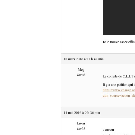
Je le trouve assez effic
18 mars 2016 à 21 h 42 min
Meg
Invité
Le compte de C.L.I.T s
Il y a une pétition qui 
https://www.change.or
utm_source=action
14 mai 2016 à 9 h 36 min
Lison
Invité
Coucou
je relance ce sujet car 