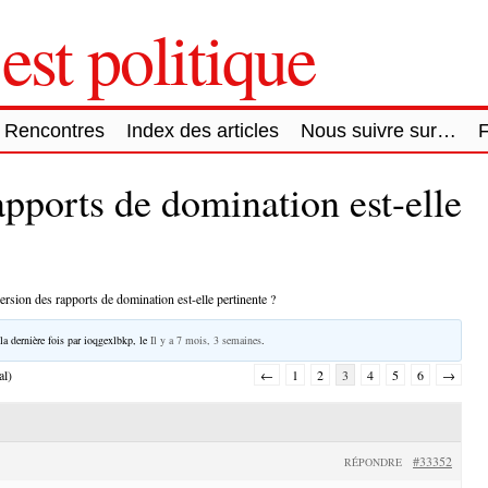
est politique
Rencontres
Index des articles
Nous suivre sur…
apports de domination est-elle
ersion des rapports de domination est-elle pertinente ?
la dernière fois par
ioqgexlbkp
, le
Il y a 7 mois, 3 semaines
.
al)
←
1
2
3
4
5
6
→
#33352
RÉPONDRE