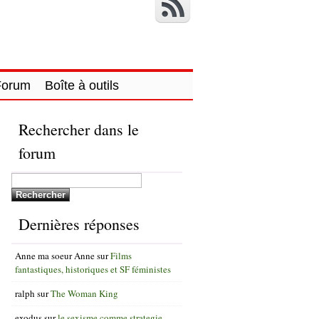
Forum
Boîte à outils
Rechercher dans le
forum
Dernières réponses
Anne ma soeur Anne
sur
Films
fantastiques, historiques et SF féministes
ralph
sur
The Woman King
exodus
sur
le sexisme comme strategie