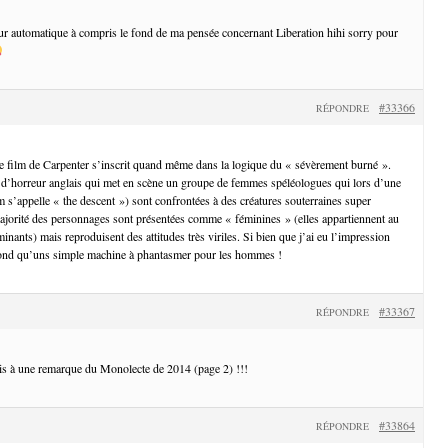
teur automatique à compris le fond de ma pensée concernant Liberation hihi sorry pour
#33366
RÉPONDRE
e film de Carpenter s’inscrit quand même dans la logique du « sévèrement burné ».
 d’horreur anglais qui met en scène un groupe de femmes spéléologues qui lors d’une
lm s’appelle « the descent ») sont confrontées à des créatures souterraines super
ajorité des personnages sont présentées comme « féminines » (elles appartiennent au
nants) mais reproduisent des attitudes très viriles. Si bien que j’ai eu l’impression
 fond qu’uns simple machine à phantasmer pour les hommes !
#33367
RÉPONDRE
ais à une remarque du Monolecte de 2014 (page 2) !!!
#33864
RÉPONDRE