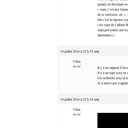
quand, en discutant av
« mais c’est aux femme
de se renforcer, etc ».
fait c’est la réponse t
(Au sujet de l’affaire 
sujet,présentées par Le
alarmantes).)
14 juillet 2016 à 23 h 53 min
Clara
Invité
Il y a un rapport d’in
Il y a un type sexy en 
Un orchestre sexy et m
Je n’arrive pas à appli
14 juillet 2016 à 23 h 54 min
Clara
Invité