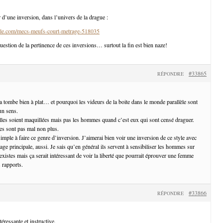
 d’une inversion, dans l’univers de la drague :
le.com/mecs-meufs-court-metrage-518035
uestion de la pertinence de ces inversions… surtout la fin est bien naze!
#33865
RÉPONDRE
a tombe bien à plat… et pourquoi les videurs de la boite dans le monde parallèle sont
un sens.
lles soient maquillées mais pas les hommes quand c’est eux qui sont censé draguer.
s sont pas mal non plus.
mple à faire ce genre d’inversion. J’aimerai bien voir une inversion de ce style avec
e principale, aussi. Je sais qu’en général ils servent à sensibiliser les hommes sur
xistes mais ça serait intéressant de voir la liberté que pourrait éprouver une femme
 rapports.
#33866
RÉPONDRE
éressante et instructive.