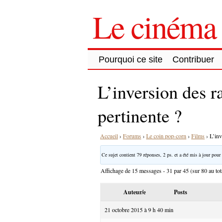
Le cinéma 
Pourquoi ce site
Contribuer
L’inversion des r
pertinente ?
Accueil
›
Forums
›
Le coin pop-corn
›
Films
›
L’inv
Ce sujet contient 79 réponses, 2 ps. et a été mis à jour pour 
Affichage de 15 messages - 31 par 45 (sur 80 au tot
Auteur/e
Posts
21 octobre 2015 à 9 h 40 min