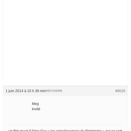
1 juin 2014 à 10 h 36 min
#8026
RÉPONDRE
Meg
Invité
un film muet d’Alice Guy « les conséquences du féminisme » qui se sert