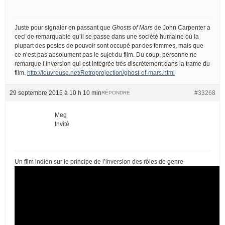
Juste pour signaler en passant que
Ghosts of Mars
de John Carpenter a
ceci de remarquable qu’il se passe dans une société humaine où la
plupart des postes de pouvoir sont occupé par des femmes, mais que
ce n’est pas absolument pas le sujet du film. Du coup, personne ne
remarque l’inversion qui est intégrée très discrètement dans la trame du
film.
http://louvreuse.net/Retroprojection/ghost-of-mars.html
29 septembre 2015 à 10 h 10 min
#33268
RÉPONDRE
Meg
Invité
Un film indien sur le principe de l’inversion des rôles de genre