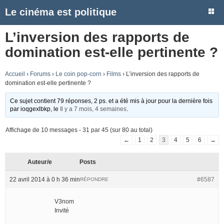
Le cinéma est politique
L’inversion des rapports de
domination est-elle pertinente ?
Accueil
›
Forums
›
Le coin pop-corn
›
Films
›
L’inversion des rapports de
domination est-elle pertinente ?
Ce sujet contient 79 réponses, 2 ps. et a été mis à jour pour la dernière fois
par
ioqgexlbkp
, le
Il y a 7 mois, 4 semaines
.
Affichage de 10 messages - 31 par 45 (sur 80 au total)
←
1
2
3
4
5
6
→
Auteur/e
Posts
22 avril 2014 à 0 h 36 min
#6587
RÉPONDRE
V3nom
Invité