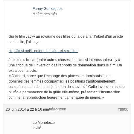
Fanny Gonzagues
Maître des clés
Sur le film Jacky au royaume des filles qui a déjà fait l’objet d’un article
sur le site, j’ai lu ça:
http://lmsi.net/L-enfer-totalitaire-et-sexiste-c
Je le mets ici car (entre autres choses dites aussi intéressantes) il y a
une critique de l’inversion des rapports de domination dans le film. Un
extrait de l’article:
« D’abord, parce que l’échange des places de dominants et de
dominés (les femmes occupant ici les positions traditionnellement
occupées par les hommes) n’a rien de subversif. Cette inversion assure
plutôt la permanence de la grille elle-même, présentant l’insurrection
comme la reproduction légèrement aménagée du même. »
26 juin 2014 à 22 h 16 min
#8900
RÉPONDRE
Le Monolecte
Invité