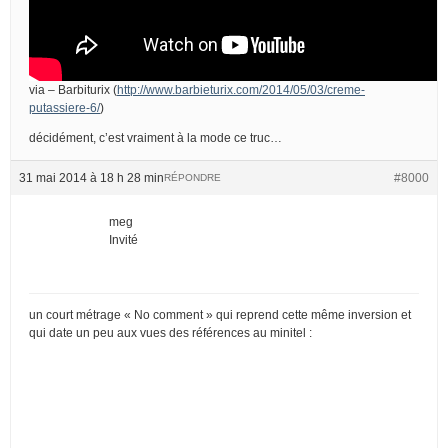
via – Barbiturix (
http://www.barbieturix.com/2014/05/03/creme-
putassiere-6/
)
décidément, c’est vraiment à la mode ce truc…
31 mai 2014 à 18 h 28 min
#8000
RÉPONDRE
meg
Invité
un court métrage « No comment » qui reprend cette même inversion et
qui date un peu aux vues des références au minitel :