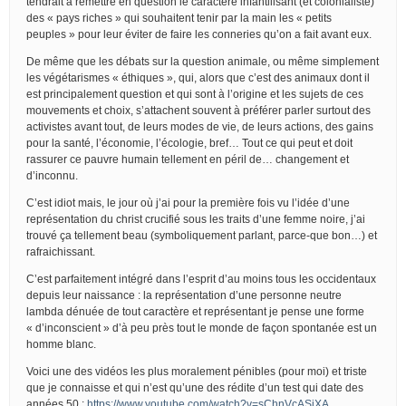
tendrait à remettre en question le caractère infantilisant (et colonialiste)
des « pays riches » qui souhaitent tenir par la main les « petits
peuples » pour leur éviter de faire les conneries qu’on a fait avant eux.
De même que les débats sur la question animale, ou même simplement
les végétarismes « éthiques », qui, alors que c’est des animaux dont il
est principalement question et qui sont à l’origine et les sujets de ces
mouvements et choix, s’attachent souvent à préférer parler surtout des
activistes avant tout, de leurs modes de vie, de leurs actions, des gains
pour la santé, l’économie, l’écologie, bref… Tout ce qui peut et doit
rassurer ce pauvre humain tellement en péril de… changement et
d’inconnu.
C’est idiot mais, le jour où j’ai pour la première fois vu l’idée d’une
représentation du christ crucifié sous les traits d’une femme noire, j’ai
trouvé ça tellement beau (symboliquement parlant, parce-que bon…) et
rafraichissant.
C’est parfaitement intégré dans l’esprit d’au moins tous les occidentaux
depuis leur naissance : la représentation d’une personne neutre
lambda dénuée de tout caractère et représentant je pense une forme
« d’inconscient » d’à peu près tout le monde de façon spontanée est un
homme blanc.
Voici une des vidéos les plus moralement pénibles (pour moi) et triste
que je connaisse et qui n’est qu’une des rédite d’un test qui date des
années 50 :
https://www.youtube.com/watch?v=sChnVcASjXA