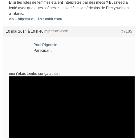
Et si les rôles de femmes étaient interprétés par des mecs ? Buzzfeed a
tenté avec quelques scènes cultes de films américains de Pretty woman
à Titanic.
via –
http://m-e-u-f-s.tumblr.com/
10 mai 2014 à 10 h 46 min
#7105
RÉPONDRE
Paul Rigouste
Participant
moi j’étais tombé sur ça aussi :