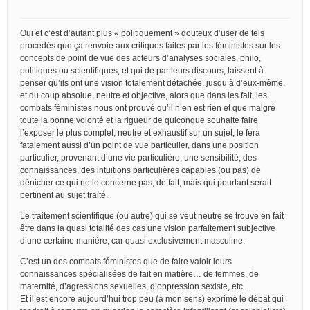
Oui et c’est d’autant plus « politiquement » douteux d’user de tels
procédés que ça renvoie aux critiques faites par les féministes sur les
concepts de point de vue des acteurs d’analyses sociales, philo,
politiques ou scientifiques, et qui de par leurs discours, laissent à
penser qu’ils ont une vision totalement détachée, jusqu’à d’eux-même,
et du coup absolue, neutre et objective, alors que dans les fait, les
combats féministes nous ont prouvé qu’il n’en est rien et que malgré
toute la bonne volonté et la rigueur de quiconque souhaite faire
l’exposer le plus complet, neutre et exhaustif sur un sujet, le fera
fatalement aussi d’un point de vue particulier, dans une position
particulier, provenant d’une vie particulière, une sensibilité, des
connaissances, des intuitions particulières capables (ou pas) de
dénicher ce qui ne le concerne pas, de fait, mais qui pourtant serait
pertinent au sujet traité.
Le traitement scientifique (ou autre) qui se veut neutre se trouve en fait
être dans la quasi totalité des cas une vision parfaitement subjective
d’une certaine manière, car quasi exclusivement masculine.
C’est un des combats féministes que de faire valoir leurs
connaissances spécialisées de fait en matière… de femmes, de
maternité, d’agressions sexuelles, d’oppression sexiste, etc…
Et il est encore aujourd’hui trop peu (à mon sens) exprimé le débat qui