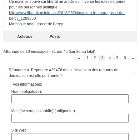
Ce matin je trouve sur libéral un article qui inverse les rôles de genre
pour les personnes politique.
http://www.liberation.fr/france/2015/05/04/macron-le-beau-gosse-de-
bercy_1289650
Marcon le beau gosse de Bercy
Auteur/e
Posts
Affichage de 10 messages - 31 par 45 (sur 80 au total)
←
1
2
3
4
5
6
→
Répondre à: Répondre #39476 dans L’inversion des rapports de
domination est-elle pertinente ?
Vos informations:
Nom (obligatoire):
Mail (ne sera pas publié) (obligatoire):
Site Web: