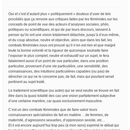
Oui et c’est d’autant plus « politiquement » douteux d’user de tels
procédés que ça renvoie aux critiques faites par les féministes sur les
concepts de point de vue des acteurs d’analyses sociales, philo,
politiques ou scientifiques, et qui de par leurs discours, laissent à
penser qu’ils ont une vision totalement détachée, jusqu’à d’eux-même,
et du coup absolue, neutre et objective, alors que dans les fait, les
combats féministes nous ont prouvé qu’il n’en est rien et que malgré
toute la bonne volonté et la rigueur de quiconque souhaite faire
l’exposer le plus complet, neutre et exhaustif sur un sujet, le fera
fatalement aussi d’un point de vue particulier, dans une position
particulier, provenant d’une vie particulière, une sensibilité, des
connaissances, des intuitions particulières capables (ou pas) de
dénicher ce qui ne le concerne pas, de fait, mais qui pourtant serait
pertinent au sujet traité.
Le traitement scientifique (ou autre) qui se veut neutre se trouve en fait
être dans la quasi totalité des cas une vision parfaitement subjective
d’une certaine manière, car quasi exclusivement masculine.
C’est un des combats féministes que de faire valoir leurs
connaissances spécialisées de fait en matière… de femmes, de
maternité, d’agressions sexuelles, d’oppression sexiste, etc…
Et il est encore aujourd’hui trop peu (à mon sens) exprimé le débat qui