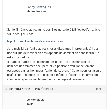
Fanny Gonzagues
Maître des clés
Sur le film Jacky au royaume des filles qui a déjà fait l’objet d’un article
sur le site, j’ai lu ça:
http://lmsi.net/L-enfer-totalitaire-et-sexiste-c
Je le mets ici car (entre autres choses dites aussi intéressantes) il y a
une critique de l’inversion des rapports de domination dans le film. Un
extrait de l’article:
« D’abord, parce que l’échange des places de dominants et de
dominés (les femmes occupant ici les positions traditionnellement
occupées par les hommes) n’a rien de subversif. Cette inversion assure
plutôt la permanence de la grille elle-même, présentant l’insurrection
comme la reproduction légèrement aménagée du même. »
26 juin 2014 à 22 h 16 min
#8900
RÉPONDRE
Le Monolecte
Invité