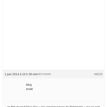
1 juin 2014 à 10 h 36 min
#8026
RÉPONDRE
Meg
Invité
un film muet d’Alice Guy « les conséquences du féminisme » qui se sert