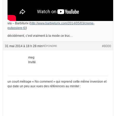
via – Barbiturix (
http://www.barbieturix.com/2014/05/03/creme-
putassiere-6/
)
décidément, c’est vraiment à la mode ce truc…
31 mai 2014 à 18 h 28 min
#8000
RÉPONDRE
meg
Invité
un court métrage « No comment » qui reprend cette même inversion et
qui date un peu aux vues des références au minitel :