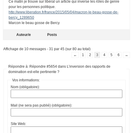
Ce matin je trouve sur libéral un article qui inverse les rôles de genre
pour les personnes politique.
http://www.liberation.fr/france/2015/05/04/macron-le-beau-gosse-de-
bercy_1289650
Marcon le beau gosse de Bercy
Auteur/e
Posts
Affichage de 10 messages - 31 par 45 (sur 80 au total)
←
1
2
3
4
5
6
→
Répondre à: Répondre #5654 dans L’inversion des rapports de
domination est-elle pertinente ?
Vos informations:
Nom (obligatoire):
Mail (ne sera pas publié) (obligatoire):
Site Web: