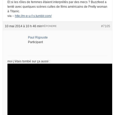
Et si les rôles de femmes étaient interprétés par des mecs ? Buzzfeed a
tenté avec quelques scènes cultes de films américains de Pretty woman
à Titanic.
via –
http://m-e-u-f-s.tumblr.com/
10 mai 2014 à 10 h 46 min
#7105
RÉPONDRE
Paul Rigouste
Participant
moi j’étais tombé sur ça aussi :