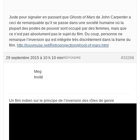
Juste pour signaler en passant que
Ghosts of Mars
de John Carpenter a
ceci de remarquable qu’il se passe dans une société humaine où la
plupart des postes de pouvoir sont occupé par des femmes, mais que
ce n’est pas absolument pas le sujet du film. Du coup, personne ne
remarque l’inversion qui est intégrée très discrètement dans la trame du
film.
http://louvreuse.net/Retroprojection/ghost-of-mars.html
29 septembre 2015 à 10 h 10 min
#33268
RÉPONDRE
Meg
Invité
Un film indien sur le principe de l’inversion des rôles de genre