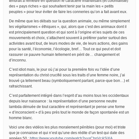
tendrait à remettre en question le caractère infantilisant (et colonialiste)
des « pays riches » qui souhaitent tenir par la main les « petits
peuples » pour leur éviter de faire les conneries qu’on a fait avant eux.
De même que les débats sur la question animale, ou même simplement
les végétarismes « éthiques », qui, alors que c’est des animaux dont il
est principalement question et qui sont à l’origine et les sujets de ces
mouvements et choix, s’attachent souvent à préférer parler surtout des
activistes avant tout, de leurs modes de vie, de leurs actions, des gains
pour la santé, l’économie, l’écologie, bref… Tout ce qui peut et doit
rassurer ce pauvre humain tellement en péril de… changement et
d’inconnu.
C’est idiot mais, le jour où j’ai pour la première fois vu l’idée d’une
représentation du christ crucifié sous les traits d’une femme noire, j’ai
trouvé ça tellement beau (symboliquement parlant, parce-que bon…) et
rafraichissant.
C’est parfaitement intégré dans l’esprit d’au moins tous les occidentaux
depuis leur naissance : la représentation d’une personne neutre
lambda dénuée de tout caractère et représentant je pense une forme
« d’inconscient » d’à peu près tout le monde de façon spontanée est un
homme blanc.
Voici une des vidéos les plus moralement pénibles (pour moi) et triste
que je connaisse et qui n’est qu’une des rédite d’un test qui date des
années 50 :
https://www.youtube.com/watch?v=sChnVcASjXA