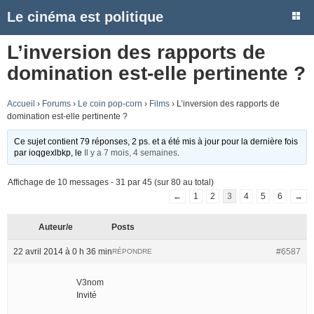
Le cinéma est politique
L’inversion des rapports de
domination est-elle pertinente ?
Accueil
›
Forums
›
Le coin pop-corn
›
Films
›
L’inversion des rapports de
domination est-elle pertinente ?
Ce sujet contient 79 réponses, 2 ps. et a été mis à jour pour la dernière fois
par
ioqgexlbkp
, le
Il y a 7 mois, 4 semaines
.
Affichage de 10 messages - 31 par 45 (sur 80 au total)
←
1
2
3
4
5
6
→
Auteur/e
Posts
22 avril 2014 à 0 h 36 min
#6587
RÉPONDRE
V3nom
Invité