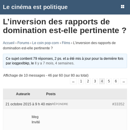
Le cinéma est politique
L’inversion des rapports de
domination est-elle pertinente ?
Accueil
›
Forums
›
Le coin pop-corn
›
Films
›
L’inversion des rapports de
domination est-elle pertinente ?
Ce sujet contient 79 réponses, 2 ps. et a été mis à jour pour la dernière fois
par
ioqgexlbkp
, le
Il y a 7 mois, 4 semaines
.
Affichage de 10 messages - 46 par 60 (sur 80 au total)
←
1
2
3
4
5
6
→
Auteur/e
Posts
21 octobre 2015 à 9 h 40 min
#33352
RÉPONDRE
Meg
Invité