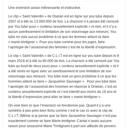
Une inversion assez intéressante et instructive.
Le clip « Saint Valentin » de Oselan est en ligne sur you tube depuis
2007 et à été vu 13.000.000 de fois. La chanson n’a jamais été censuré
par You tube pour « contenu sexuellement explicite » ni rien, et il n’y a
aucun avertissement ni limitation de son visionnage aux mineurs. You
tube ne voie aucun problème à ce que les femmes aillent se faire
« marie-trintigner ». Pour you tube comme pour les juges, faire
l’apologie de l’assassinat des femmes c’est de la liberté d’expression.
Le clip « Saint Valentin » de C.L.I.T est en ligne sur you tube depuis le 8
mars 2016 et à été vu 80.000 de fois. La chanson a été censuré par You
tube au bout de deux jours pour « contenu sexuellement explicite » et il
a été remis en ligne avec un avertissement et une limitation de son
visionnage aux mineurs. You tube voie un gros problème à ce que les
hommes aillent se faire « Jacqueline-Sauvager « . Pour you tube faire
l’apologie de l’assassinat des hommes en réponse à Orselan, c’est un
contenu sexuellement explicite et c’est interdit aux moins de 18 ans et
la liberté d’expression peut aller se faire « marie-trintigner ».
On voie bien ici que l’inversion ne fonctionne pas. Quant il y a une
symétrie à peu près bien fichu comme c’est le cas ici avec le clip de
C.L.I.T. (Même si je pense que se faire Jacqueline-Sauvager n’est pas
exactement comme se faire Marie-trintigner. Cantat n’avais aucune
raison pour assassiné Marie Trintignant à part son attitude de pervers