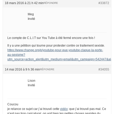
18 mars 2016 à 21 h 42 min
#33872
RÉPONDRE
Meg
Invité
Le compte de C.L.I.T sur You Tube à été fermé encore une fois !
Il y a une pétition qui tourne pour protester contre ce traitement sexiste.
https://www.change.org/p/youtube-pour-que-youtube-claque-la-porte-
au-sexisme?
utm_source=action_alert&utm_medium=email&utm_campaign=542447&
14 mai 2016 à 9 h 36 min
#34055
RÉPONDRE
Lison
Invité
Coucou
je relance ce sujet car j’ai trouvé cette
vidéo
: que j’ai trouvé pas mal. Ce
n’est pas trop caricatural, on voit bien les petites choses sexistes du