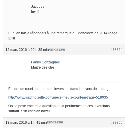
Jacques
Invité
Euh, en fait je répondais à une remarque du Monolecte de 2014 (page
2) !!!
12 mars 2016 à 20 h 35 min
#33864
RÉPONDRE
Fanny Gonzagues
Maître des clés
Encore un court autour d’une inversion, dans l’univers de la drague :
http://www.madmoizelle.com/mecs-meufs-court-metrage-518035
On se pose encore la question de la pertinence de ces inversions…
surtout la fin est bien naze!
13 mars 2016 à 1 h 41 min
#33865
RÉPONDRE