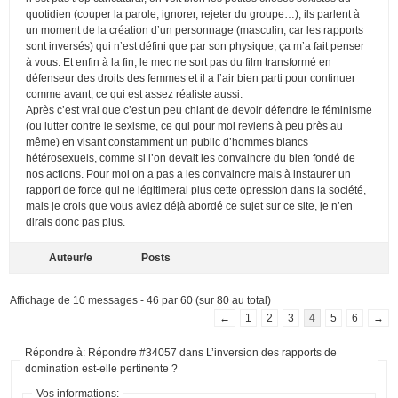
quotidien (couper la parole, ignorer, rejeter du groupe…), ils parlent à
un moment de la création d’un personnage (masculin, car les rapports
sont inversés) qui n’est défini que par son physique, ça m’a fait penser
à vous. Et enfin à la fin, le mec ne sort pas du film transformé en
défenseur des droits des femmes et il a l’air bien parti pour continuer
comme avant, ce qui est assez réaliste aussi.
Après c’est vrai que c’est un peu chiant de devoir défendre le féminisme
(ou lutter contre le sexisme, ce qui pour moi reviens à peu près au
même) en visant constamment un public d’hommes blancs
hétérosexuels, comme si l’on devait les convaincre du bien fondé de
nos actions. Pour moi on a pas a les convaincre mais à instaurer un
rapport de force qui ne légitimerai plus cette opression dans la société,
mais je crois que vous aviez déjà abordé ce sujet sur ce site, je n’en
dirais donc pas plus.
Auteur/e
Posts
Affichage de 10 messages - 46 par 60 (sur 80 au total)
←
1
2
3
4
5
6
→
Répondre à: Répondre #34057 dans L’inversion des rapports de
domination est-elle pertinente ?
Vos informations: