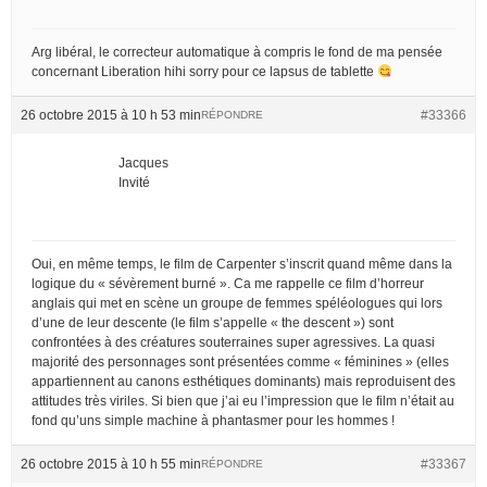
Arg libéral, le correcteur automatique à compris le fond de ma pensée
concernant Liberation hihi sorry pour ce lapsus de tablette
26 octobre 2015 à 10 h 53 min
#33366
RÉPONDRE
Jacques
Invité
Oui, en même temps, le film de Carpenter s’inscrit quand même dans la
logique du « sévèrement burné ». Ca me rappelle ce film d’horreur
anglais qui met en scène un groupe de femmes spéléologues qui lors
d’une de leur descente (le film s’appelle « the descent ») sont
confrontées à des créatures souterraines super agressives. La quasi
majorité des personnages sont présentées comme « féminines » (elles
appartiennent au canons esthétiques dominants) mais reproduisent des
attitudes très viriles. Si bien que j’ai eu l’impression que le film n’était au
fond qu’uns simple machine à phantasmer pour les hommes !
26 octobre 2015 à 10 h 55 min
#33367
RÉPONDRE