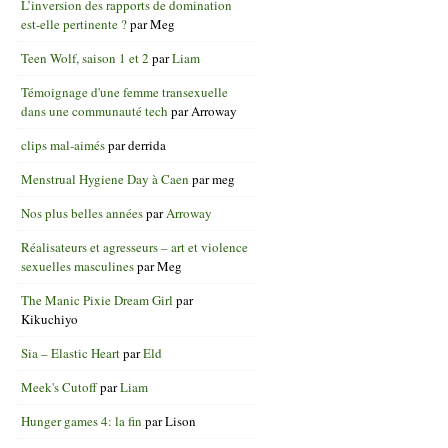
L’inversion des rapports de domination
est-elle pertinente ?
par
Meg
Teen Wolf, saison 1 et 2
par
Liam
Témoignage d'une femme transexuelle
dans une communauté tech
par
Arroway
clips mal-aimés
par
derrida
Menstrual Hygiene Day à Caen
par
meg
Nos plus belles années
par
Arroway
Réalisateurs et agresseurs – art et violence
sexuelles masculines
par
Meg
The Manic Pixie Dream Girl
par
Kikuchiyo
Sia – Elastic Heart
par
Eld
Meek's Cutoff
par
Liam
Hunger games 4: la fin
par
Lison