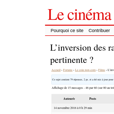
Le cinéma 
Pourquoi ce site
Contribuer
L’inversion des r
pertinente ?
Accueil
›
Forums
›
Le coin pop-corn
›
Films
›
L’inv
Ce sujet contient 79 réponses, 2 ps. et a été mis à jour pour 
Affichage de 15 messages - 46 par 60 (sur 80 au tot
Auteur/e
Posts
14 novembre 2016 à 0 h 29 min