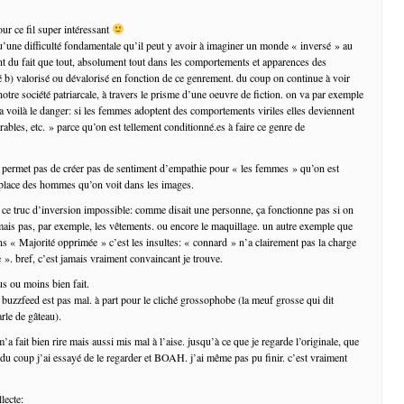
ur ce fil super intéressant
u’une difficulté fondamentale qu’il peut y avoir à imaginer un monde « inversé » au
t du fait que tout, absolument tout dans les comportements et apparences des
ré b) valorisé ou dévalorisé en fonction de ce genrement. du coup on continue à voir
notre société patriarcale, à travers le prisme d’une oeuvre de fiction. on va par exemple
 ha voilà le danger: si les femmes adoptent des comportements viriles elles deviennent
irables, etc. » parce qu’on est tellement conditionné.es à faire ce genre de
 permet pas de créer pas de sentiment d’empathie pour « les femmes » qu’on est
 place des hommes qu’on voit dans les images.
à ce truc d’inversion impossible: comme disait une personne, ça fonctionne pas si on
 mais pas, par exemple, les vêtements. ou encore le maquillage. un autre exemple que
ns « Majorité opprimée » c’est les insultes: « connard » n’a clairement pas la charge
 ». bref, c’est jamais vraiment convaincant je trouve.
lus ou moins bien fait.
e buzzfeed est pas mal. à part pour le cliché grossophobe (la meuf grosse qui dit
le de gâteau).
m’a fait bien rire mais aussi mis mal à l’aise. jusqu’à ce que je regarde l’originale, que
 du coup j’ai essayé de le regarder et BOAH. j’ai même pas pu finir. c’est vraiment
lecte: