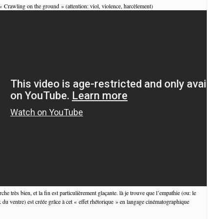
 « Crawling on the ground » (attention: viol, violence, harcèlement)
he très bien, et la fin est particulièrement glaçante. là je trouve que l’empathie (ou: le
x du ventre) est créée grâce à cet « effet rhétorique » en langage cinématographique