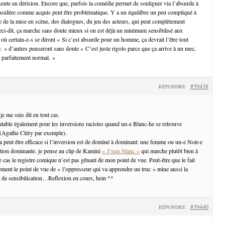
sente en dérision. Encore que, parfois la comédie permet de souligner via l’absurde à
nsidère comme acquis peut être problématique. Y a un équilibre un peu compliqué à
e de la mise en scène, des dialogues, du jeu des acteurs, qui peut complètement
ci-dit, ça marche sans doute mieux si on est déjà un minimum sensibilisé aux
où certain-e-s se diront « Si c’est absurde pour un homme, ça devrait l’être tout
 » d’autres penseront sans doute « C’est juste rigolo parce que ça arrive à un mec,
t parfaitement normal. »
#39438
RÉPONDRE
je me suis dit en tout cas.
valable également pour les inversions racistes quand un-e Blanc-he se retrouve
 (Agathe Cléry par exemple).
ça peut être efficace si l’inversion est de dominé à dominant: une femme ou un-e Noir-e
ition dominante. je pense au clip de Kamini
« J’suis blanc »
qui marche plutôt bien à
e cas le registre comique n’est pas gênant de mon point de vue. Peut-être que le fait
ment le point de vue de « l’oppresseur qui va apprendre un truc » mine aussi la
el de sensibilisation…Reflexion en cours, hein ^^
#39440
RÉPONDRE