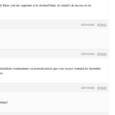
Riner sont des opprimés et le clochard blanc (le salaud!) de ma rue est un
#39441
RÉPONDRE
#39444
RÉPONDRE
 précédents commentaires on pourrait penser que vous croyez vraiment les énormités
ez.
#39445
RÉPONDRE
Julien?