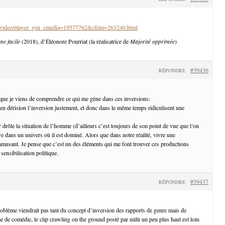
fr/video/player_gen_cmedia=19577762&cfilm=263240.html
me facile
(2018), d’Éléonore Pourriat (la réalisatrice de
Majorité opprimée
)
#39436
RÉPONDRE
 que je viens de comprendre ce qui me gène dans ces inversions:
 en dérision l’inversion justement, et donc dans le même temps ridiculisent une
 drôle la situation de l’homme (d’ailleurs c’est toujours de son point de vue que l’on
ve dans un univers où il est dominé. Alors que dans notre réalité, vivre une
amusant. Je pense que c’est un des éléments qui me font trouver ces productions
 sensibilisation politique.
#39437
RÉPONDRE
ème viendrait pas tant du concept d’inversion des rapports de genre mais de
me de comédie, le clip crawling on the ground posté par milù un peu plus haut est loin