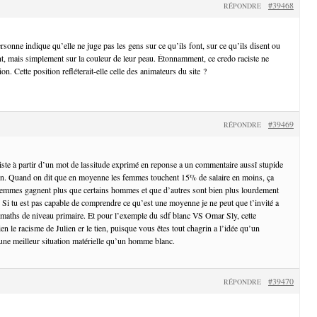
#39468
RÉPONDRE
ersonne indique qu’elle ne juge pas les gens sur ce qu’ils font, sur ce qu’ils disent ou
ont, mais simplement sur la couleur de leur peau. Étonnamment, ce credo raciste ne
n. Cette position refléterait-elle celle des animateurs du site ?
#39469
RÉPONDRE
ciste à partir d’un mot de lassitude exprimé en reponse a un commentaire aussî stupide
tien. Quand on dit que en moyenne les femmes touchent 15% de salaire en moins, ça
 femmes gagnent plus que certains hommes et que d’autres sont bien plus lourdement
Si tu est pas capable de comprendre ce qu’est une moyenne je ne peut que t’invité a
 maths de niveau primaire. Et pour l’exemple du sdf blanc VS Omar Sly, cette
 le racisme de Julien er le tien, puisque vous êtes tout chagrin a l’idée qu’un
ne meilleur situation matérielle qu’un homme blanc.
#39470
RÉPONDRE