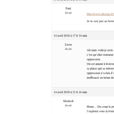
Paul
Invité
http://www.allocine.
Je ne suis pas un hom
14 avril 2018 à 17 h 34 min
Lison
Invité
Ah mais voilà je crois
c’est qu’elles tournent
oppression.
On est amené à trouver
se place) qui se retrou
oppression n’a rien d’
inefficaces en terme de
14 avril 2018 à 21 h 16 min
Skratsch
Invité
Hmm… Du coup le probl
l’explorer sous la for