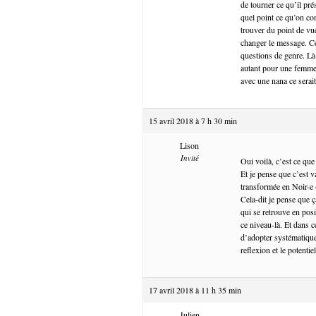
de tourner ce qu’il pré
quel point ce qu’on co
trouver du point de vu
changer le message. Ce
questions de genre. Là 
autant pour une femme.
avec une nana ce serai
15 avril 2018 à 7 h 30 min
Lison
Invité
Oui voilà, c’est ce que 
Et je pense que c’est 
transformée en Noir-e
Cela-dit je pense que 
qui se retrouve en pos
ce niveau-là. Et dans c
d’adopter systématique
reflexion et le potenti
17 avril 2018 à 11 h 35 min
Julien