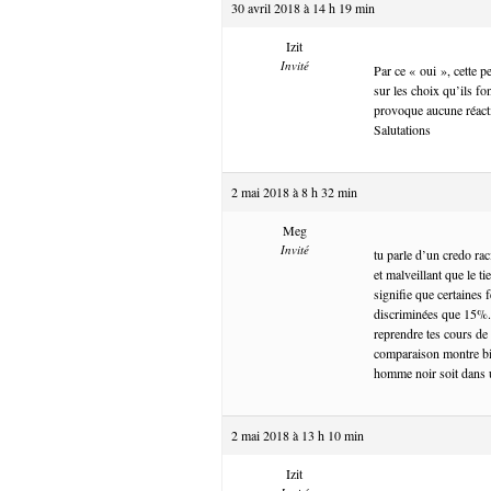
30 avril 2018 à 14 h 19 min
Izit
Invité
Par ce « oui », cette p
sur les choix qu’ils f
provoque aucune réactio
Salutations
2 mai 2018 à 8 h 32 min
Meg
Invité
tu parle d’un credo ra
et malveillant que le 
signifie que certaines
discriminées que 15%. 
reprendre tes cours de
comparaison montre bien
homme noir soit dans u
2 mai 2018 à 13 h 10 min
Izit