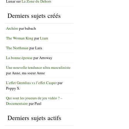
Lunar
sur
La Zone du Dehors
Derniers sujets créés
Archère
par
babach
The Woman King
par
Liam
The Northman
par
Lara
La bonne épouse
par
Arroway
Une nouvelle tendance ultra masculiniste
par
Anne, ma soeur Anne
L’effet Gremlins vs l’effet Casper
par
Poppy S.
Qui sont les joueurs de jeu vidéo ? –
Documentaire
par
Paul
Derniers sujets actifs