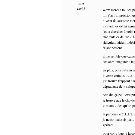
milù
Invité
wow merci à tou.tes po
hm j’ai l’impression q
niveau du sexisme vien
individu.es est a) gen
(ou à chercher à voir) 
être tenté.es de lire «
ridicules, laides, indés
raisonnement.
il me semble que ça ne
censé.es imaginer à la
en plus, pour revenir 
inverse certains trucs
j’ai trouvé frappant da
dégradante de « salope
cela dit, ça peut être p
je trouve que le clip d
« miam » dès qu’on par
la parodie de C.L.I.T. 
je ne connaissais pas..
gerbant.
pour contribuer à la col