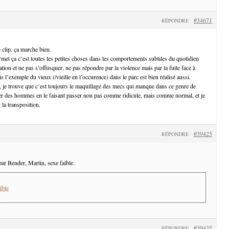
#34671
RÉPONDRE
 clip, ça marche bien.
rmet ça c’est toutes les petites choses dans les comportements subtiles du quotidien
tion et ne pas s’offusquer, ne pas répondre par la violence mais par la fuite face à
is l’exemple du vieux (/vieille en l’occurence) dans le parc est bien réalisé aussi.
, je trouve que c’est toujours le maquillage des mecs qui manque dans ce genre de
er des hommes en le faisant passer non pas comme ridicule, mais comme normal, et je
 la transposition.
#39425
RÉPONDRE
ar Bender, Martin, sexe faible.
ible
#39435
RÉPONDRE