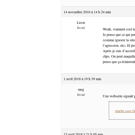
14 novembre 2016 à 14 h 24 min
Lison
Invité
Woah, vraiment cool le
Je pense que ce qui pe
(comme ignorer la situa
l’agression, etc). Et pu
Après je suis d’accord
clips. On peut maquill
pense que ça éclairerait
1 avril 2018 à 19 h 39 min
meg
Invité
Une webserie signalé p
martin sexe fa
13 avril 2018 à 21 h 05 min