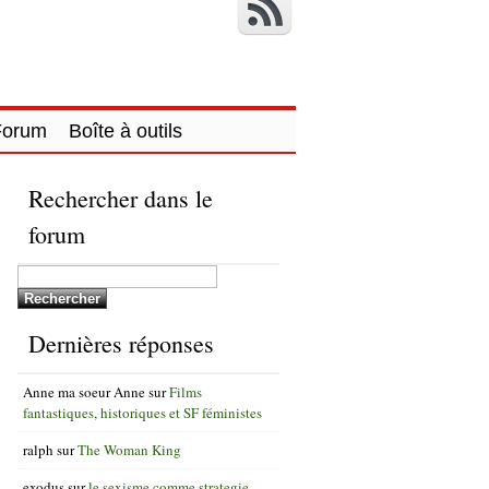
Forum
Boîte à outils
Rechercher dans le
forum
Dernières réponses
Anne ma soeur Anne
sur
Films
fantastiques, historiques et SF féministes
ralph
sur
The Woman King
exodus
sur
le sexisme comme strategie