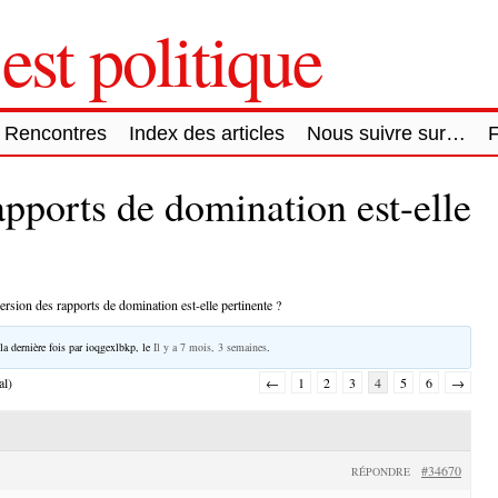
est politique
Rencontres
Index des articles
Nous suivre sur…
apports de domination est-elle
ersion des rapports de domination est-elle pertinente ?
la dernière fois par
ioqgexlbkp
, le
Il y a 7 mois, 3 semaines
.
al)
←
1
2
3
4
5
6
→
#34670
RÉPONDRE