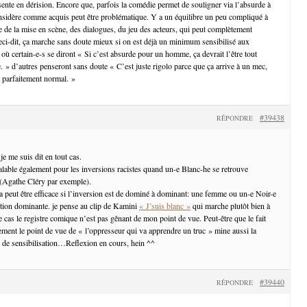
sente en dérision. Encore que, parfois la comédie permet de souligner via l’absurde à
nsidère comme acquis peut être problématique. Y a un équilibre un peu compliqué à
e de la mise en scène, des dialogues, du jeu des acteurs, qui peut complètement
ci-dit, ça marche sans doute mieux si on est déjà un minimum sensibilisé aux
où certain-e-s se diront « Si c’est absurde pour un homme, ça devrait l’être tout
 » d’autres penseront sans doute « C’est juste rigolo parce que ça arrive à un mec,
t parfaitement normal. »
#39438
RÉPONDRE
je me suis dit en tout cas.
valable également pour les inversions racistes quand un-e Blanc-he se retrouve
 (Agathe Cléry par exemple).
ça peut être efficace si l’inversion est de dominé à dominant: une femme ou un-e Noir-e
ition dominante. je pense au clip de Kamini
« J’suis blanc »
qui marche plutôt bien à
e cas le registre comique n’est pas gênant de mon point de vue. Peut-être que le fait
ment le point de vue de « l’oppresseur qui va apprendre un truc » mine aussi la
el de sensibilisation…Reflexion en cours, hein ^^
#39440
RÉPONDRE