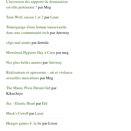
L’inversion des rapports de domination
est-elle pertinente ?
par
Meg
Teen Wolf, saison 1 et 2
par
Liam
Témoignage d'une femme transexuelle
dans une communauté tech
par
Arroway
clips mal-aimés
par
derrida
Menstrual Hygiene Day à Caen
par
meg
Nos plus belles années
par
Arroway
Réalisateurs et agresseurs – art et violence
sexuelles masculines
par
Meg
The Manic Pixie Dream Girl
par
Kikuchiyo
Sia – Elastic Heart
par
Eld
Meek's Cutoff
par
Liam
Hunger games 4: la fin
par
Lison