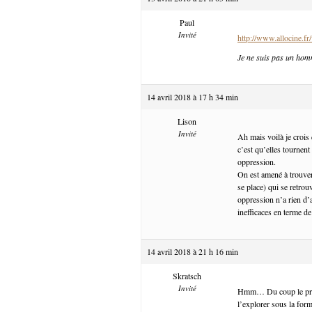
Paul
Invité
http://www.allocine.
Je ne suis pas un hom
14 avril 2018 à 17 h 34 min
Lison
Invité
Ah mais voilà je crois
c’est qu’elles tournent
oppression.
On est amené à trouver
se place) qui se retrou
oppression n’a rien d’
inefficaces en terme de
14 avril 2018 à 21 h 16 min
Skratsch
Invité
Hmm… Du coup le probl
l’explorer sous la for