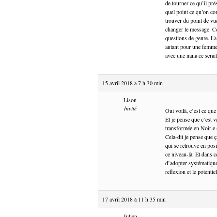
de tourner ce qu’il pré
quel point ce qu’on co
trouver du point de vu
changer le message. Ce
questions de genre. Là 
autant pour une femme.
avec une nana ce serai
15 avril 2018 à 7 h 30 min
Lison
Invité
Oui voilà, c’est ce que 
Et je pense que c’est 
transformée en Noir-e
Cela-dit je pense que 
qui se retrouve en pos
ce niveau-là. Et dans c
d’adopter systématique
reflexion et le potenti
17 avril 2018 à 11 h 35 min
Julien