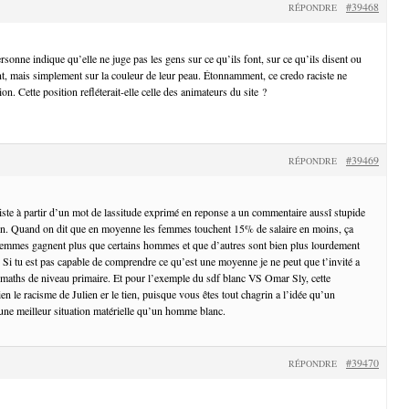
#39468
RÉPONDRE
ersonne indique qu’elle ne juge pas les gens sur ce qu’ils font, sur ce qu’ils disent ou
ont, mais simplement sur la couleur de leur peau. Étonnamment, ce credo raciste ne
n. Cette position refléterait-elle celle des animateurs du site ?
#39469
RÉPONDRE
ciste à partir d’un mot de lassitude exprimé en reponse a un commentaire aussî stupide
tien. Quand on dit que en moyenne les femmes touchent 15% de salaire en moins, ça
 femmes gagnent plus que certains hommes et que d’autres sont bien plus lourdement
Si tu est pas capable de comprendre ce qu’est une moyenne je ne peut que t’invité a
 maths de niveau primaire. Et pour l’exemple du sdf blanc VS Omar Sly, cette
 le racisme de Julien er le tien, puisque vous êtes tout chagrin a l’idée qu’un
ne meilleur situation matérielle qu’un homme blanc.
#39470
RÉPONDRE