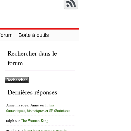
Forum
Boîte à outils
Rechercher dans le
forum
Dernières réponses
Anne ma soeur Anne
sur
Films
fantastiques, historiques et SF féministes
ralph
sur
The Woman King
exodus
sur
le sexisme comme strategie