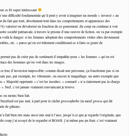
ur ce fil super intéressant
u’une difficulté fondamentale qu’il peut y avoir à imaginer un monde « inversé » au
t du fait que tout, absolument tout dans les comportements et apparences des
ré b) valorisé ou dévalorisé en fonction de ce genrement. du coup on continue à voir
notre société patriarcale, à travers le prisme d’une oeuvre de fiction. on va par exemple
 ha voilà le danger: si les femmes adoptent des comportements viriles elles deviennent
irables, etc. » parce qu’on est tellement conditionné.es à faire ce genre de
 permet pas de créer pas de sentiment d’empathie pour « les femmes » qu’on est
 place des hommes qu’on voit dans les images.
à ce truc d’inversion impossible: comme disait une personne, ça fonctionne pas si on
 mais pas, par exemple, les vêtements. ou encore le maquillage. un autre exemple que
ns « Majorité opprimée » c’est les insultes: « connard » n’a clairement pas la charge
 ». bref, c’est jamais vraiment convaincant je trouve.
lus ou moins bien fait.
e buzzfeed est pas mal. à part pour le cliché grossophobe (la meuf grosse qui dit
le de gâteau).
m’a fait bien rire mais aussi mis mal à l’aise. jusqu’à ce que je regarde l’originale, que
 du coup j’ai essayé de le regarder et BOAH. j’ai même pas pu finir. c’est vraiment
lecte: