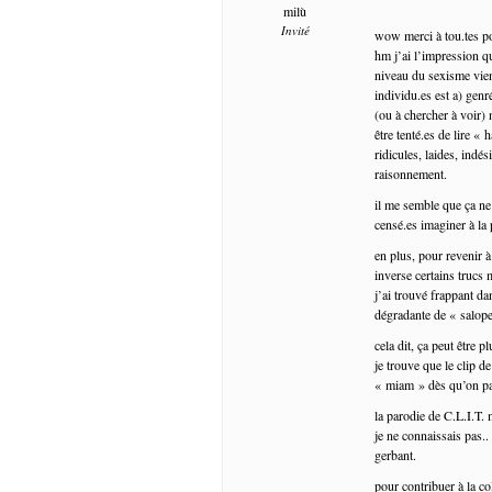
milù
Invité
wow merci à tou.tes po
hm j’ai l’impression q
niveau du sexisme vien
individu.es est a) gen
(ou à chercher à voir) 
être tenté.es de lire «
ridicules, laides, indés
raisonnement.
il me semble que ça ne
censé.es imaginer à la
en plus, pour revenir 
inverse certains trucs
j’ai trouvé frappant da
dégradante de « salope
cela dit, ça peut être p
je trouve que le clip d
« miam » dès qu’on par
la parodie de C.L.I.T. 
je ne connaissais pas..
gerbant.
pour contribuer à la col