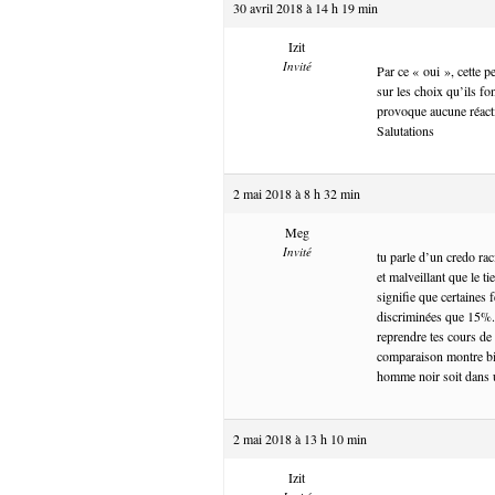
30 avril 2018 à 14 h 19 min
Izit
Invité
Par ce « oui », cette p
sur les choix qu’ils f
provoque aucune réactio
Salutations
2 mai 2018 à 8 h 32 min
Meg
Invité
tu parle d’un credo ra
et malveillant que le 
signifie que certaines
discriminées que 15%. 
reprendre tes cours de
comparaison montre bien
homme noir soit dans u
2 mai 2018 à 13 h 10 min
Izit