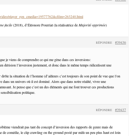
fr/video/player_gen_cmedia=19577762&cfilm=263240.html
me facile
(2018), d’Éléonore Pourriat (la réalisatrice de
Majorité opprimée
)
#39436
RÉPONDRE
 que je viens de comprendre ce qui me gène dans ces inversions:
 en dérision l’inversion justement, et donc dans le même temps ridiculisent une
 drôle la situation de l’homme (d’ailleurs c’est toujours de son point de vue que l’on
ve dans un univers où il est dominé. Alors que dans notre réalité, vivre une
amusant. Je pense que c’est un des éléments qui me font trouver ces productions
 sensibilisation politique.
#39437
RÉPONDRE
ème viendrait pas tant du concept d’inversion des rapports de genre mais de
me de comédie, le clip crawling on the ground posté par milù un peu plus haut est loin