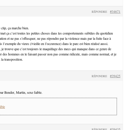
#34671
RÉPONDRE
 clip, ça marche bien.
rmet ça c’est toutes les petites choses dans les comportements subtiles du quotidien
tion et ne pas s’offusquer, ne pas répondre par la violence mais par la fuite face à
is l’exemple du vieux (/vieille en l’occurence) dans le parc est bien réalisé aussi.
, je trouve que c’est toujours le maquillage des mecs qui manque dans ce genre de
er des hommes en le faisant passer non pas comme ridicule, mais comme normal, et je
 la transposition.
#39425
RÉPONDRE
ar Bender, Martin, sexe faible.
ible
#39435
RÉPONDRE