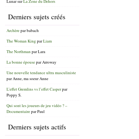
Lunar
sur
La Zone du Dehors
Derniers sujets créés
Archère
par
babach
The Woman King
par
Liam
The Northman
par
Lara
La bonne épouse
par
Arroway
Une nouvelle tendance ultra masculiniste
par
Anne, ma soeur Anne
L’effet Gremlins vs l’effet Casper
par
Poppy S.
Qui sont les joueurs de jeu vidéo ? –
Documentaire
par
Paul
Derniers sujets actifs