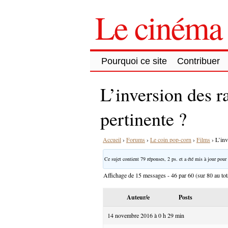
Le cinéma 
Pourquoi ce site
Contribuer
L’inversion des r
pertinente ?
Accueil
›
Forums
›
Le coin pop-corn
›
Films
›
L’inv
Ce sujet contient 79 réponses, 2 ps. et a été mis à jour pour 
Affichage de 15 messages - 46 par 60 (sur 80 au tot
Auteur/e
Posts
14 novembre 2016 à 0 h 29 min