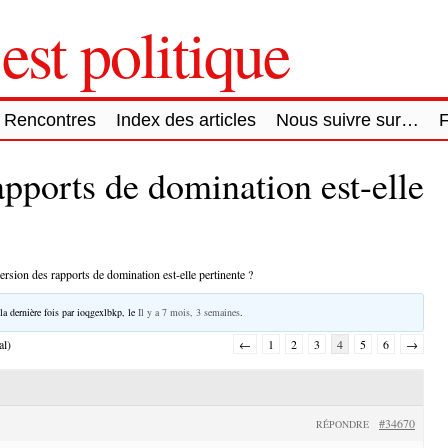
est politique
Rencontres
Index des articles
Nous suivre sur…
apports de domination est-elle
ersion des rapports de domination est-elle pertinente ?
la dernière fois par
ioqgexlbkp
, le
Il y a 7 mois, 3 semaines
.
al)
←
1
2
3
4
5
6
→
#34670
RÉPONDRE