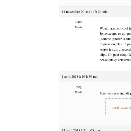
14 novembre 2016 à 14 h 24 min
Lison
Invité
Woah, vraiment cool le
Je pense que ce qui pe
(comme ignorer la situa
l’agression, etc). Et pu
Après je suis d’accord
clips. On peut maquill
pense que ça éclairerait
1 avril 2018 à 19 h 39 min
meg
Invité
Une webserie signalé p
martin sexe fa
13 avril 2018 à 21 h 05 min