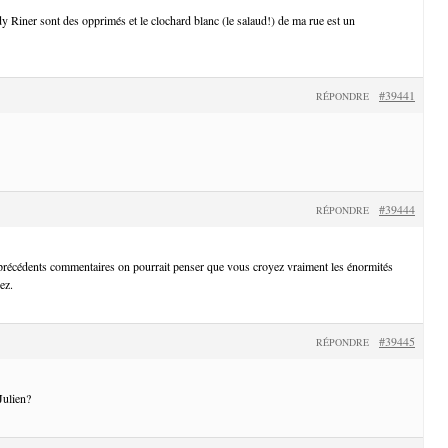
Riner sont des opprimés et le clochard blanc (le salaud!) de ma rue est un
#39441
RÉPONDRE
#39444
RÉPONDRE
 précédents commentaires on pourrait penser que vous croyez vraiment les énormités
ez.
#39445
RÉPONDRE
Julien?