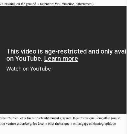
 « Crawling on the ground » (attention: viol, violence, harcèlement)
he très bien, et la fin est particulièrement glaçante. là je trouve que l’empathie (ou: le
x du ventre) est créée grâce à cet « effet rhétorique » en langage cinématographique