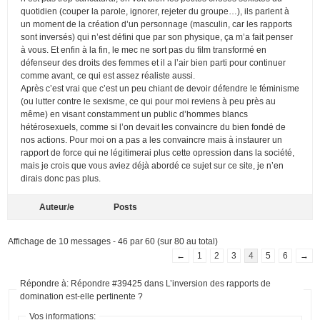
quotidien (couper la parole, ignorer, rejeter du groupe…), ils parlent à
un moment de la création d’un personnage (masculin, car les rapports
sont inversés) qui n’est défini que par son physique, ça m’a fait penser
à vous. Et enfin à la fin, le mec ne sort pas du film transformé en
défenseur des droits des femmes et il a l’air bien parti pour continuer
comme avant, ce qui est assez réaliste aussi.
Après c’est vrai que c’est un peu chiant de devoir défendre le féminisme
(ou lutter contre le sexisme, ce qui pour moi reviens à peu près au
même) en visant constamment un public d’hommes blancs
hétérosexuels, comme si l’on devait les convaincre du bien fondé de
nos actions. Pour moi on a pas a les convaincre mais à instaurer un
rapport de force qui ne légitimerai plus cette opression dans la société,
mais je crois que vous aviez déjà abordé ce sujet sur ce site, je n’en
dirais donc pas plus.
Auteur/e
Posts
Affichage de 10 messages - 46 par 60 (sur 80 au total)
←
1
2
3
4
5
6
→
Répondre à: Répondre #39425 dans L’inversion des rapports de
domination est-elle pertinente ?
Vos informations: