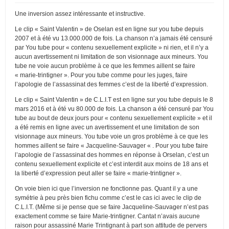
Une inversion assez intéressante et instructive.
Le clip « Saint Valentin » de Oselan est en ligne sur you tube depuis
2007 et à été vu 13.000.000 de fois. La chanson n’a jamais été censuré
par You tube pour « contenu sexuellement explicite » ni rien, et il n’y a
aucun avertissement ni limitation de son visionnage aux mineurs. You
tube ne voie aucun problème à ce que les femmes aillent se faire
« marie-trintigner ». Pour you tube comme pour les juges, faire
l’apologie de l’assassinat des femmes c’est de la liberté d’expression.
Le clip « Saint Valentin » de C.L.I.T est en ligne sur you tube depuis le 8
mars 2016 et à été vu 80.000 de fois. La chanson a été censuré par You
tube au bout de deux jours pour « contenu sexuellement explicite » et il
a été remis en ligne avec un avertissement et une limitation de son
visionnage aux mineurs. You tube voie un gros problème à ce que les
hommes aillent se faire « Jacqueline-Sauvager « . Pour you tube faire
l’apologie de l’assassinat des hommes en réponse à Orselan, c’est un
contenu sexuellement explicite et c’est interdit aux moins de 18 ans et
la liberté d’expression peut aller se faire « marie-trintigner ».
On voie bien ici que l’inversion ne fonctionne pas. Quant il y a une
symétrie à peu près bien fichu comme c’est le cas ici avec le clip de
C.L.I.T. (Même si je pense que se faire Jacqueline-Sauvager n’est pas
exactement comme se faire Marie-trintigner. Cantat n’avais aucune
raison pour assassiné Marie Trintignant à part son attitude de pervers