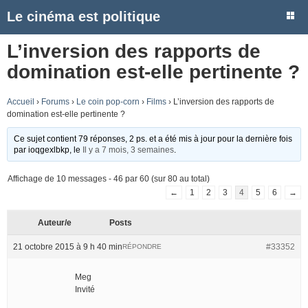
Le cinéma est politique
L’inversion des rapports de
domination est-elle pertinente ?
Accueil
›
Forums
›
Le coin pop-corn
›
Films
›
L’inversion des rapports de
domination est-elle pertinente ?
Ce sujet contient 79 réponses, 2 ps. et a été mis à jour pour la dernière fois
par
ioqgexlbkp
, le
Il y a 7 mois, 3 semaines
.
Affichage de 10 messages - 46 par 60 (sur 80 au total)
←
1
2
3
4
5
6
→
Auteur/e
Posts
21 octobre 2015 à 9 h 40 min
#33352
RÉPONDRE
Meg
Invité