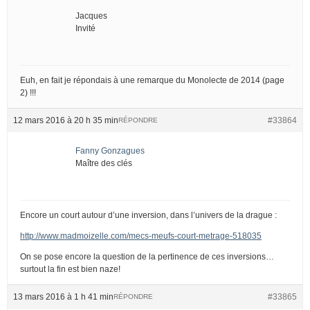
Jacques
Invité
Euh, en fait je répondais à une remarque du Monolecte de 2014 (page
2) !!!
12 mars 2016 à 20 h 35 min
#33864
RÉPONDRE
Fanny Gonzagues
Maître des clés
Encore un court autour d’une inversion, dans l’univers de la drague :
http://www.madmoizelle.com/mecs-meufs-court-metrage-518035
On se pose encore la question de la pertinence de ces inversions…
surtout la fin est bien naze!
13 mars 2016 à 1 h 41 min
#33865
RÉPONDRE