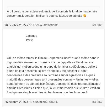
Arg libéral, le correcteur automatique à compris le fond de ma pensée
concernant Liberation hihi sorry pour ce lapsus de tablette
26 octobre 2015 à 10 h 53 min
#33366
RÉPONDRE
Jacques
Invité
Oui, en même temps, le film de Carpenter s’inscrit quand même dans la
logique du « sévèrement burné ». Ca me rappelle ce film d’horreur
anglais qui met en scène un groupe de femmes spéléologues qui lors
d’une de leur descente (le film s’appelle « the descent ») sont
confrontées à des créatures souterraines super agressives. La quasi
majorité des personnages sont présentées comme « féminines » (elles
appartiennent au canons esthétiques dominants) mais reproduisent des
attitudes très viriles. Si bien que j’ai eu l’impression que le film n’était au
fond qu’uns simple machine à phantasmer pour les hommes !
26 octobre 2015 à 10 h 55 min
#33367
RÉPONDRE