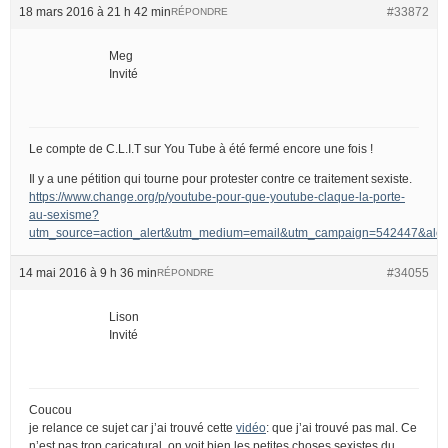
18 mars 2016 à 21 h 42 min
#33872
RÉPONDRE
Meg
Invité
Le compte de C.L.I.T sur You Tube à été fermé encore une fois !
Il y a une pétition qui tourne pour protester contre ce traitement sexiste.
https://www.change.org/p/youtube-pour-que-youtube-claque-la-porte-
au-sexisme?
utm_source=action_alert&utm_medium=email&utm_campaign=542447&
14 mai 2016 à 9 h 36 min
#34055
RÉPONDRE
Lison
Invité
Coucou
je relance ce sujet car j’ai trouvé cette
vidéo
: que j’ai trouvé pas mal. Ce
n’est pas trop caricatural, on voit bien les petites choses sexistes du