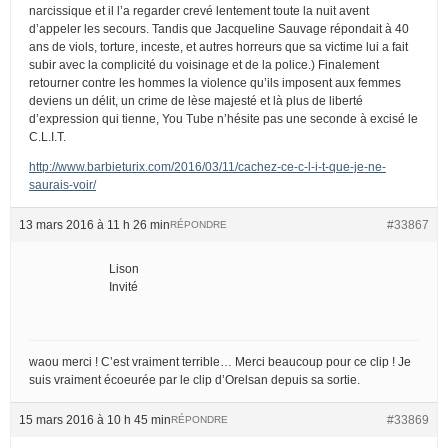
narcissique et il l’a regarder crevé lentement toute la nuit avent
d’appeler les secours. Tandis que Jacqueline Sauvage répondait à 40
ans de viols, torture, inceste, et autres horreurs que sa victime lui a fait
subir avec la complicité du voisinage et de la police.) Finalement
retourner contre les hommes la violence qu’ils imposent aux femmes
deviens un délit, un crime de lèse majesté et là plus de liberté
d’expression qui tienne, You Tube n’hésite pas une seconde à excisé le
C.L.I.T.
http://www.barbieturix.com/2016/03/11/cachez-ce-c-l-i-t-que-je-ne-
saurais-voir/
13 mars 2016 à 11 h 26 min
#33867
RÉPONDRE
Lison
Invité
waou merci ! C’est vraiment terrible… Merci beaucoup pour ce clip ! Je
suis vraiment écoeurée par le clip d’Orelsan depuis sa sortie.
15 mars 2016 à 10 h 45 min
#33869
RÉPONDRE