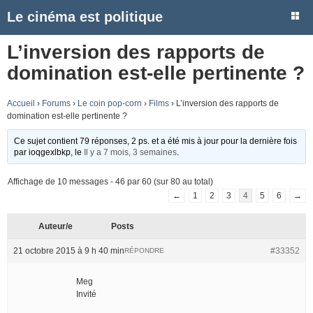
Le cinéma est politique
L’inversion des rapports de
domination est-elle pertinente ?
Accueil
›
Forums
›
Le coin pop-corn
›
Films
›
L’inversion des rapports de
domination est-elle pertinente ?
Ce sujet contient 79 réponses, 2 ps. et a été mis à jour pour la dernière fois
par
ioqgexlbkp
, le
Il y a 7 mois, 3 semaines
.
Affichage de 10 messages - 46 par 60 (sur 80 au total)
←
1
2
3
4
5
6
→
Auteur/e
Posts
21 octobre 2015 à 9 h 40 min
#33352
RÉPONDRE
Meg
Invité