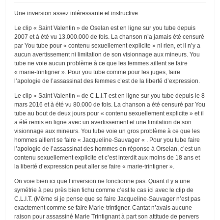
Une inversion assez intéressante et instructive.
Le clip « Saint Valentin » de Oselan est en ligne sur you tube depuis
2007 et à été vu 13.000.000 de fois. La chanson n’a jamais été censuré
par You tube pour « contenu sexuellement explicite » ni rien, et il n’y a
aucun avertissement ni limitation de son visionnage aux mineurs. You
tube ne voie aucun problème à ce que les femmes aillent se faire
« marie-trintigner ». Pour you tube comme pour les juges, faire
l’apologie de l’assassinat des femmes c’est de la liberté d’expression.
Le clip « Saint Valentin » de C.L.I.T est en ligne sur you tube depuis le 8
mars 2016 et à été vu 80.000 de fois. La chanson a été censuré par You
tube au bout de deux jours pour « contenu sexuellement explicite » et il
a été remis en ligne avec un avertissement et une limitation de son
visionnage aux mineurs. You tube voie un gros problème à ce que les
hommes aillent se faire « Jacqueline-Sauvager « . Pour you tube faire
l’apologie de l’assassinat des hommes en réponse à Orselan, c’est un
contenu sexuellement explicite et c’est interdit aux moins de 18 ans et
la liberté d’expression peut aller se faire « marie-trintigner ».
On voie bien ici que l’inversion ne fonctionne pas. Quant il y a une
symétrie à peu près bien fichu comme c’est le cas ici avec le clip de
C.L.I.T. (Même si je pense que se faire Jacqueline-Sauvager n’est pas
exactement comme se faire Marie-trintigner. Cantat n’avais aucune
raison pour assassiné Marie Trintignant à part son attitude de pervers