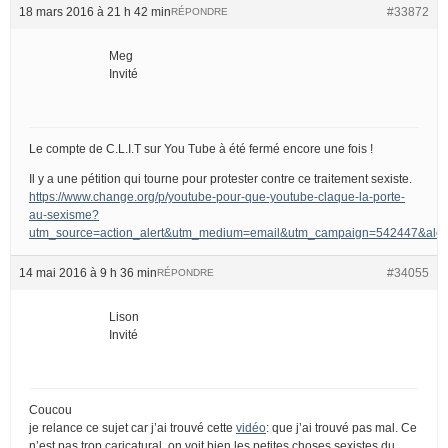
18 mars 2016 à 21 h 42 min
#33872
RÉPONDRE
Meg
Invité
Le compte de C.L.I.T sur You Tube à été fermé encore une fois !
Il y a une pétition qui tourne pour protester contre ce traitement sexiste.
https://www.change.org/p/youtube-pour-que-youtube-claque-la-porte-
au-sexisme?
utm_source=action_alert&utm_medium=email&utm_campaign=542447&
14 mai 2016 à 9 h 36 min
#34055
RÉPONDRE
Lison
Invité
Coucou
je relance ce sujet car j’ai trouvé cette
vidéo
: que j’ai trouvé pas mal. Ce
n’est pas trop caricatural, on voit bien les petites choses sexistes du