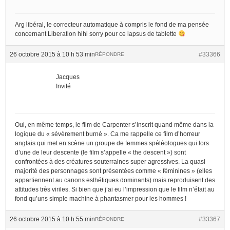
Arg libéral, le correcteur automatique à compris le fond de ma pensée
concernant Liberation hihi sorry pour ce lapsus de tablette
26 octobre 2015 à 10 h 53 min
#33366
RÉPONDRE
Jacques
Invité
Oui, en même temps, le film de Carpenter s’inscrit quand même dans la
logique du « sévèrement burné ». Ca me rappelle ce film d’horreur
anglais qui met en scène un groupe de femmes spéléologues qui lors
d’une de leur descente (le film s’appelle « the descent ») sont
confrontées à des créatures souterraines super agressives. La quasi
majorité des personnages sont présentées comme « féminines » (elles
appartiennent au canons esthétiques dominants) mais reproduisent des
attitudes très viriles. Si bien que j’ai eu l’impression que le film n’était au
fond qu’uns simple machine à phantasmer pour les hommes !
26 octobre 2015 à 10 h 55 min
#33367
RÉPONDRE