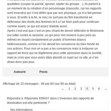
quotidien (couper la parole, ignorer, rejeter du groupe…), ils parlent à
un moment de la création d’un personnage (masculin, car les rapports
sont inversés) qui n’est défini que par son physique, ça m’a fait penser
à vous. Et enfin à la fin, le mec ne sort pas du film transformé en
défenseur des droits des femmes et il a l’air bien parti pour continuer
comme avant, ce qui est assez réaliste aussi.
Après c’est vrai que c’est un peu chiant de devoir défendre le féminisme
(ou lutter contre le sexisme, ce qui pour moi reviens à peu près au
même) en visant constamment un public d’hommes blancs
hétérosexuels, comme si l’on devait les convaincre du bien fondé de
nos actions. Pour moi on a pas a les convaincre mais à instaurer un
rapport de force qui ne légitimerai plus cette opression dans la société,
mais je crois que vous aviez déjà abordé ce sujet sur ce site, je n’en
dirais donc pas plus.
Auteur/e
Posts
Affichage de 10 messages - 46 par 60 (sur 80 au total)
←
1
2
3
4
5
6
→
Répondre à: Répondre #39437 dans L’inversion des rapports de
domination est-elle pertinente ?
Vos informations: