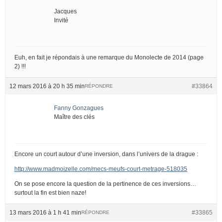
Jacques
Invité
Euh, en fait je répondais à une remarque du Monolecte de 2014 (page
2) !!!
12 mars 2016 à 20 h 35 min
#33864
RÉPONDRE
Fanny Gonzagues
Maître des clés
Encore un court autour d’une inversion, dans l’univers de la drague :
http://www.madmoizelle.com/mecs-meufs-court-metrage-518035
On se pose encore la question de la pertinence de ces inversions…
surtout la fin est bien naze!
13 mars 2016 à 1 h 41 min
#33865
RÉPONDRE