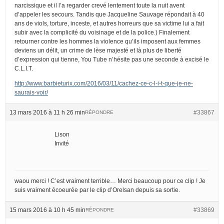
narcissique et il l’a regarder crevé lentement toute la nuit avent
d’appeler les secours. Tandis que Jacqueline Sauvage répondait à 40
ans de viols, torture, inceste, et autres horreurs que sa victime lui a fait
subir avec la complicité du voisinage et de la police.) Finalement
retourner contre les hommes la violence qu’ils imposent aux femmes
deviens un délit, un crime de lèse majesté et là plus de liberté
d’expression qui tienne, You Tube n’hésite pas une seconde à excisé le
C.L.I.T.
http://www.barbieturix.com/2016/03/11/cachez-ce-c-l-i-t-que-je-ne-
saurais-voir/
13 mars 2016 à 11 h 26 min
#33867
RÉPONDRE
Lison
Invité
waou merci ! C’est vraiment terrible… Merci beaucoup pour ce clip ! Je
suis vraiment écoeurée par le clip d’Orelsan depuis sa sortie.
15 mars 2016 à 10 h 45 min
#33869
RÉPONDRE