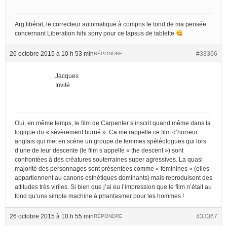
Arg libéral, le correcteur automatique à compris le fond de ma pensée
concernant Liberation hihi sorry pour ce lapsus de tablette
26 octobre 2015 à 10 h 53 min
#33366
RÉPONDRE
Jacques
Invité
Oui, en même temps, le film de Carpenter s’inscrit quand même dans la
logique du « sévèrement burné ». Ca me rappelle ce film d’horreur
anglais qui met en scène un groupe de femmes spéléologues qui lors
d’une de leur descente (le film s’appelle « the descent ») sont
confrontées à des créatures souterraines super agressives. La quasi
majorité des personnages sont présentées comme « féminines » (elles
appartiennent au canons esthétiques dominants) mais reproduisent des
attitudes très viriles. Si bien que j’ai eu l’impression que le film n’était au
fond qu’uns simple machine à phantasmer pour les hommes !
26 octobre 2015 à 10 h 55 min
#33367
RÉPONDRE