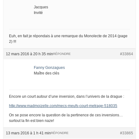
Jacques
Invité
Euh, en fait je répondais à une remarque du Monolecte de 2014 (page
2) !!!
12 mars 2016 à 20 h 35 min
#33864
RÉPONDRE
Fanny Gonzagues
Maître des clés
Encore un court autour d’une inversion, dans l’univers de la drague :
http://www.madmoizelle.com/mecs-meufs-court-metrage-518035
On se pose encore la question de la pertinence de ces inversions…
surtout la fin est bien naze!
13 mars 2016 à 1 h 41 min
#33865
RÉPONDRE