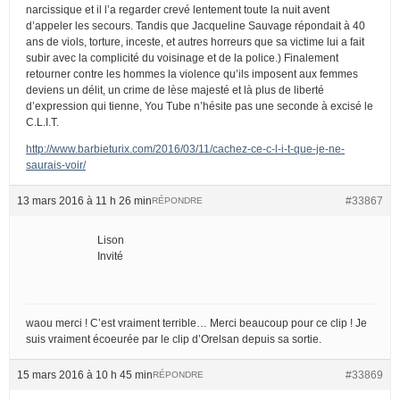
narcissique et il l’a regarder crevé lentement toute la nuit avent
d’appeler les secours. Tandis que Jacqueline Sauvage répondait à 40
ans de viols, torture, inceste, et autres horreurs que sa victime lui a fait
subir avec la complicité du voisinage et de la police.) Finalement
retourner contre les hommes la violence qu’ils imposent aux femmes
deviens un délit, un crime de lèse majesté et là plus de liberté
d’expression qui tienne, You Tube n’hésite pas une seconde à excisé le
C.L.I.T.
http://www.barbieturix.com/2016/03/11/cachez-ce-c-l-i-t-que-je-ne-
saurais-voir/
13 mars 2016 à 11 h 26 min
#33867
RÉPONDRE
Lison
Invité
waou merci ! C’est vraiment terrible… Merci beaucoup pour ce clip ! Je
suis vraiment écoeurée par le clip d’Orelsan depuis sa sortie.
15 mars 2016 à 10 h 45 min
#33869
RÉPONDRE