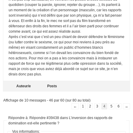
quotidien (couper la parole, ignorer, rejeter du groupe…), ils parlent à
un moment de la création d’un personnage (masculin, car les rapports
sont inversés) qui n’est défini que par son physique, ça m’a fait penser
à vous. Et enfin à la fin, le mec ne sort pas du film transformé en
défenseur des droits des femmes et il a l’air bien parti pour continuer
comme avant, ce qui est assez réaliste aussi.
Après c’est vrai que c’est un peu chiant de devoir défendre le féminisme
(ou lutter contre le sexisme, ce qui pour moi reviens à peu près au
même) en visant constamment un public d’hommes blancs
hétérosexuels, comme si l’on devait les convaincre du bien fondé de
nos actions. Pour moi on a pas a les convaincre mais à instaurer un
rapport de force qui ne légitimerai plus cette opression dans la société,
mais je crois que vous aviez déjà abordé ce sujet sur ce site, je n’en
dirais donc pas plus.
Auteur/e
Posts
Affichage de 10 messages - 46 par 60 (sur 80 au total)
←
1
2
3
4
5
6
→
Répondre à: Répondre #39438 dans L’inversion des rapports de
domination est-elle pertinente ?
Vos informations: