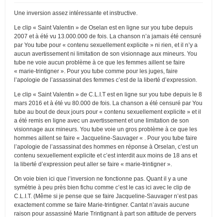
Une inversion assez intéressante et instructive.
Le clip « Saint Valentin » de Oselan est en ligne sur you tube depuis
2007 et à été vu 13.000.000 de fois. La chanson n’a jamais été censuré
par You tube pour « contenu sexuellement explicite » ni rien, et il n’y a
aucun avertissement ni limitation de son visionnage aux mineurs. You
tube ne voie aucun problème à ce que les femmes aillent se faire
« marie-trintigner ». Pour you tube comme pour les juges, faire
l’apologie de l’assassinat des femmes c’est de la liberté d’expression.
Le clip « Saint Valentin » de C.L.I.T est en ligne sur you tube depuis le 8
mars 2016 et à été vu 80.000 de fois. La chanson a été censuré par You
tube au bout de deux jours pour « contenu sexuellement explicite » et il
a été remis en ligne avec un avertissement et une limitation de son
visionnage aux mineurs. You tube voie un gros problème à ce que les
hommes aillent se faire « Jacqueline-Sauvager « . Pour you tube faire
l’apologie de l’assassinat des hommes en réponse à Orselan, c’est un
contenu sexuellement explicite et c’est interdit aux moins de 18 ans et
la liberté d’expression peut aller se faire « marie-trintigner ».
On voie bien ici que l’inversion ne fonctionne pas. Quant il y a une
symétrie à peu près bien fichu comme c’est le cas ici avec le clip de
C.L.I.T. (Même si je pense que se faire Jacqueline-Sauvager n’est pas
exactement comme se faire Marie-trintigner. Cantat n’avais aucune
raison pour assassiné Marie Trintignant à part son attitude de pervers