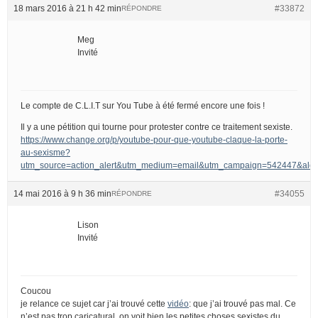
18 mars 2016 à 21 h 42 min
#33872
RÉPONDRE
Meg
Invité
Le compte de C.L.I.T sur You Tube à été fermé encore une fois !
Il y a une pétition qui tourne pour protester contre ce traitement sexiste.
https://www.change.org/p/youtube-pour-que-youtube-claque-la-porte-
au-sexisme?
utm_source=action_alert&utm_medium=email&utm_campaign=542447&
14 mai 2016 à 9 h 36 min
#34055
RÉPONDRE
Lison
Invité
Coucou
je relance ce sujet car j’ai trouvé cette
vidéo
: que j’ai trouvé pas mal. Ce
n’est pas trop caricatural, on voit bien les petites choses sexistes du