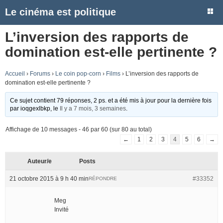
Le cinéma est politique
L’inversion des rapports de
domination est-elle pertinente ?
Accueil
›
Forums
›
Le coin pop-corn
›
Films
›
L’inversion des rapports de
domination est-elle pertinente ?
Ce sujet contient 79 réponses, 2 ps. et a été mis à jour pour la dernière fois
par
ioqgexlbkp
, le
Il y a 7 mois, 3 semaines
.
Affichage de 10 messages - 46 par 60 (sur 80 au total)
←
1
2
3
4
5
6
→
Auteur/e
Posts
21 octobre 2015 à 9 h 40 min
#33352
RÉPONDRE
Meg
Invité