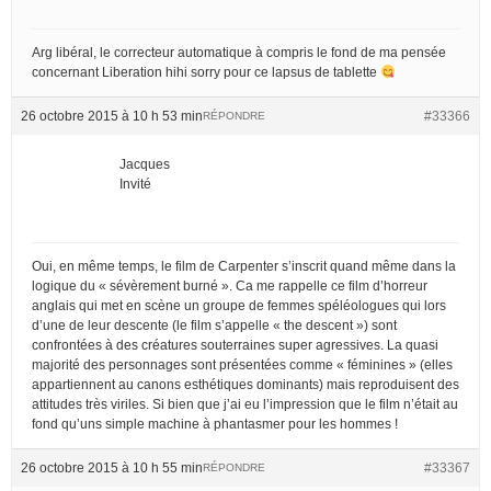
Arg libéral, le correcteur automatique à compris le fond de ma pensée
concernant Liberation hihi sorry pour ce lapsus de tablette
26 octobre 2015 à 10 h 53 min
#33366
RÉPONDRE
Jacques
Invité
Oui, en même temps, le film de Carpenter s’inscrit quand même dans la
logique du « sévèrement burné ». Ca me rappelle ce film d’horreur
anglais qui met en scène un groupe de femmes spéléologues qui lors
d’une de leur descente (le film s’appelle « the descent ») sont
confrontées à des créatures souterraines super agressives. La quasi
majorité des personnages sont présentées comme « féminines » (elles
appartiennent au canons esthétiques dominants) mais reproduisent des
attitudes très viriles. Si bien que j’ai eu l’impression que le film n’était au
fond qu’uns simple machine à phantasmer pour les hommes !
26 octobre 2015 à 10 h 55 min
#33367
RÉPONDRE