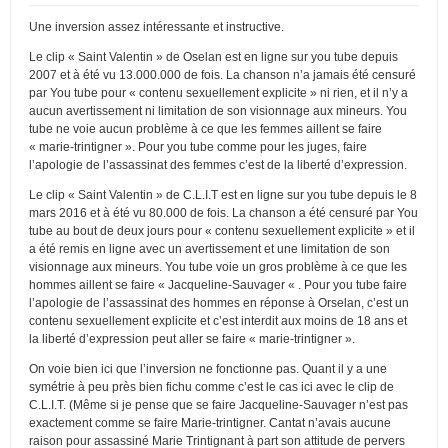
Une inversion assez intéressante et instructive.
Le clip « Saint Valentin » de Oselan est en ligne sur you tube depuis
2007 et à été vu 13.000.000 de fois. La chanson n’a jamais été censuré
par You tube pour « contenu sexuellement explicite » ni rien, et il n’y a
aucun avertissement ni limitation de son visionnage aux mineurs. You
tube ne voie aucun problème à ce que les femmes aillent se faire
« marie-trintigner ». Pour you tube comme pour les juges, faire
l’apologie de l’assassinat des femmes c’est de la liberté d’expression.
Le clip « Saint Valentin » de C.L.I.T est en ligne sur you tube depuis le 8
mars 2016 et à été vu 80.000 de fois. La chanson a été censuré par You
tube au bout de deux jours pour « contenu sexuellement explicite » et il
a été remis en ligne avec un avertissement et une limitation de son
visionnage aux mineurs. You tube voie un gros problème à ce que les
hommes aillent se faire « Jacqueline-Sauvager « . Pour you tube faire
l’apologie de l’assassinat des hommes en réponse à Orselan, c’est un
contenu sexuellement explicite et c’est interdit aux moins de 18 ans et
la liberté d’expression peut aller se faire « marie-trintigner ».
On voie bien ici que l’inversion ne fonctionne pas. Quant il y a une
symétrie à peu près bien fichu comme c’est le cas ici avec le clip de
C.L.I.T. (Même si je pense que se faire Jacqueline-Sauvager n’est pas
exactement comme se faire Marie-trintigner. Cantat n’avais aucune
raison pour assassiné Marie Trintignant à part son attitude de pervers