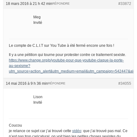
18 mars 2016 à 21 h 42 min
#33872
RÉPONDRE
Meg
Invité
Le compte de C.L.I.T sur You Tube à été fermé encore une fois !
Il y a une pétition qui tourne pour protester contre ce traitement sexiste.
https://www.change.org/p/youtube-pour-que-youtube-claque-la-porte-
au-sexisme?
utm_source=action_alert&utm_medium=email&utm_campaign=542447&
14 mai 2016 à 9 h 36 min
#34055
RÉPONDRE
Lison
Invité
Coucou
je relance ce sujet car j’ai trouvé cette
vidéo
: que j’ai trouvé pas mal. Ce
n’est pas trop caricatural, on voit bien les petites choses sexistes du