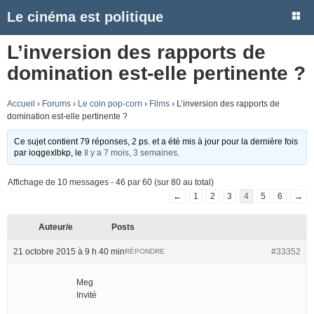
Le cinéma est politique
L’inversion des rapports de
domination est-elle pertinente ?
Accueil
›
Forums
›
Le coin pop-corn
›
Films
›
L’inversion des rapports de
domination est-elle pertinente ?
Ce sujet contient 79 réponses, 2 ps. et a été mis à jour pour la dernière fois
par
ioqgexlbkp
, le
Il y a 7 mois, 3 semaines
.
Affichage de 10 messages - 46 par 60 (sur 80 au total)
←
1
2
3
4
5
6
→
Auteur/e
Posts
21 octobre 2015 à 9 h 40 min
#33352
RÉPONDRE
Meg
Invité