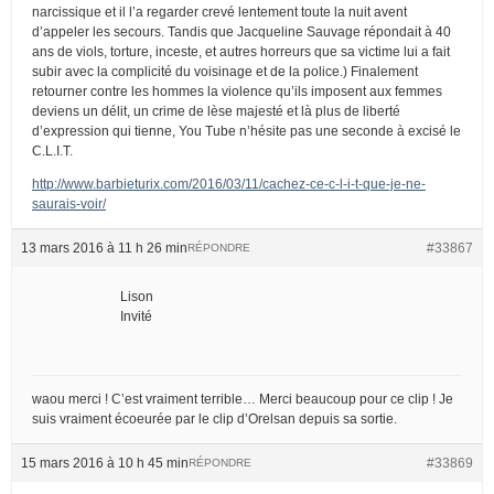
narcissique et il l’a regarder crevé lentement toute la nuit avent
d’appeler les secours. Tandis que Jacqueline Sauvage répondait à 40
ans de viols, torture, inceste, et autres horreurs que sa victime lui a fait
subir avec la complicité du voisinage et de la police.) Finalement
retourner contre les hommes la violence qu’ils imposent aux femmes
deviens un délit, un crime de lèse majesté et là plus de liberté
d’expression qui tienne, You Tube n’hésite pas une seconde à excisé le
C.L.I.T.
http://www.barbieturix.com/2016/03/11/cachez-ce-c-l-i-t-que-je-ne-
saurais-voir/
13 mars 2016 à 11 h 26 min
#33867
RÉPONDRE
Lison
Invité
waou merci ! C’est vraiment terrible… Merci beaucoup pour ce clip ! Je
suis vraiment écoeurée par le clip d’Orelsan depuis sa sortie.
15 mars 2016 à 10 h 45 min
#33869
RÉPONDRE