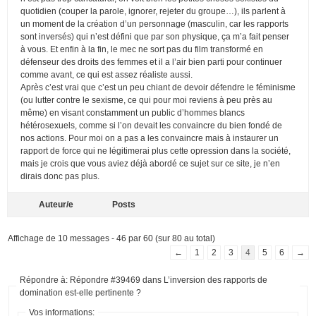
quotidien (couper la parole, ignorer, rejeter du groupe…), ils parlent à
un moment de la création d’un personnage (masculin, car les rapports
sont inversés) qui n’est défini que par son physique, ça m’a fait penser
à vous. Et enfin à la fin, le mec ne sort pas du film transformé en
défenseur des droits des femmes et il a l’air bien parti pour continuer
comme avant, ce qui est assez réaliste aussi.
Après c’est vrai que c’est un peu chiant de devoir défendre le féminisme
(ou lutter contre le sexisme, ce qui pour moi reviens à peu près au
même) en visant constamment un public d’hommes blancs
hétérosexuels, comme si l’on devait les convaincre du bien fondé de
nos actions. Pour moi on a pas a les convaincre mais à instaurer un
rapport de force qui ne légitimerai plus cette opression dans la société,
mais je crois que vous aviez déjà abordé ce sujet sur ce site, je n’en
dirais donc pas plus.
Auteur/e
Posts
Affichage de 10 messages - 46 par 60 (sur 80 au total)
←
1
2
3
4
5
6
→
Répondre à: Répondre #39469 dans L’inversion des rapports de
domination est-elle pertinente ?
Vos informations: