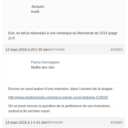
Jacques
Invité
Euh, en fait je répondais à une remarque du Monolecte de 2014 (page
2) !!!
12 mars 2016 à 20 h 35 min
#33864
RÉPONDRE
Fanny Gonzagues
Maître des clés
Encore un court autour d’une inversion, dans l’univers de la drague :
http://www.madmoizelle.com/mecs-meufs-court-metrage-518035
On se pose encore la question de la pertinence de ces inversions…
surtout la fin est bien naze!
13 mars 2016 à 1 h 41 min
#33865
RÉPONDRE