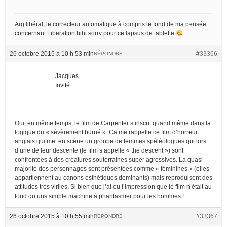
Arg libéral, le correcteur automatique à compris le fond de ma pensée
concernant Liberation hihi sorry pour ce lapsus de tablette
26 octobre 2015 à 10 h 53 min
#33366
RÉPONDRE
Jacques
Invité
Oui, en même temps, le film de Carpenter s’inscrit quand même dans la
logique du « sévèrement burné ». Ca me rappelle ce film d’horreur
anglais qui met en scène un groupe de femmes spéléologues qui lors
d’une de leur descente (le film s’appelle « the descent ») sont
confrontées à des créatures souterraines super agressives. La quasi
majorité des personnages sont présentées comme « féminines » (elles
appartiennent au canons esthétiques dominants) mais reproduisent des
attitudes très viriles. Si bien que j’ai eu l’impression que le film n’était au
fond qu’uns simple machine à phantasmer pour les hommes !
26 octobre 2015 à 10 h 55 min
#33367
RÉPONDRE