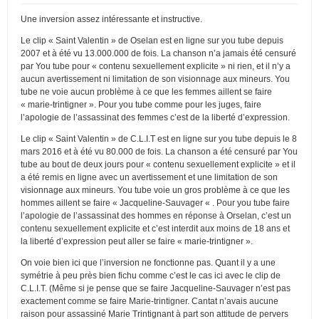
Une inversion assez intéressante et instructive.
Le clip « Saint Valentin » de Oselan est en ligne sur you tube depuis
2007 et à été vu 13.000.000 de fois. La chanson n’a jamais été censuré
par You tube pour « contenu sexuellement explicite » ni rien, et il n’y a
aucun avertissement ni limitation de son visionnage aux mineurs. You
tube ne voie aucun problème à ce que les femmes aillent se faire
« marie-trintigner ». Pour you tube comme pour les juges, faire
l’apologie de l’assassinat des femmes c’est de la liberté d’expression.
Le clip « Saint Valentin » de C.L.I.T est en ligne sur you tube depuis le 8
mars 2016 et à été vu 80.000 de fois. La chanson a été censuré par You
tube au bout de deux jours pour « contenu sexuellement explicite » et il
a été remis en ligne avec un avertissement et une limitation de son
visionnage aux mineurs. You tube voie un gros problème à ce que les
hommes aillent se faire « Jacqueline-Sauvager « . Pour you tube faire
l’apologie de l’assassinat des hommes en réponse à Orselan, c’est un
contenu sexuellement explicite et c’est interdit aux moins de 18 ans et
la liberté d’expression peut aller se faire « marie-trintigner ».
On voie bien ici que l’inversion ne fonctionne pas. Quant il y a une
symétrie à peu près bien fichu comme c’est le cas ici avec le clip de
C.L.I.T. (Même si je pense que se faire Jacqueline-Sauvager n’est pas
exactement comme se faire Marie-trintigner. Cantat n’avais aucune
raison pour assassiné Marie Trintignant à part son attitude de pervers