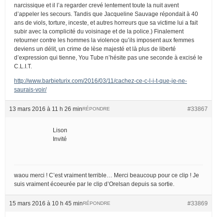
narcissique et il l’a regarder crevé lentement toute la nuit avent
d’appeler les secours. Tandis que Jacqueline Sauvage répondait à 40
ans de viols, torture, inceste, et autres horreurs que sa victime lui a fait
subir avec la complicité du voisinage et de la police.) Finalement
retourner contre les hommes la violence qu’ils imposent aux femmes
deviens un délit, un crime de lèse majesté et là plus de liberté
d’expression qui tienne, You Tube n’hésite pas une seconde à excisé le
C.L.I.T.
http://www.barbieturix.com/2016/03/11/cachez-ce-c-l-i-t-que-je-ne-
saurais-voir/
13 mars 2016 à 11 h 26 min
#33867
RÉPONDRE
Lison
Invité
waou merci ! C’est vraiment terrible… Merci beaucoup pour ce clip ! Je
suis vraiment écoeurée par le clip d’Orelsan depuis sa sortie.
15 mars 2016 à 10 h 45 min
#33869
RÉPONDRE