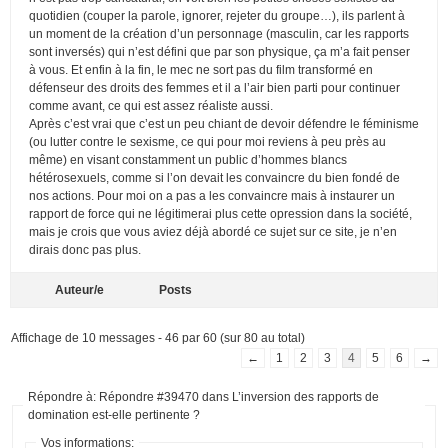
quotidien (couper la parole, ignorer, rejeter du groupe…), ils parlent à
un moment de la création d’un personnage (masculin, car les rapports
sont inversés) qui n’est défini que par son physique, ça m’a fait penser
à vous. Et enfin à la fin, le mec ne sort pas du film transformé en
défenseur des droits des femmes et il a l’air bien parti pour continuer
comme avant, ce qui est assez réaliste aussi.
Après c’est vrai que c’est un peu chiant de devoir défendre le féminisme
(ou lutter contre le sexisme, ce qui pour moi reviens à peu près au
même) en visant constamment un public d’hommes blancs
hétérosexuels, comme si l’on devait les convaincre du bien fondé de
nos actions. Pour moi on a pas a les convaincre mais à instaurer un
rapport de force qui ne légitimerai plus cette opression dans la société,
mais je crois que vous aviez déjà abordé ce sujet sur ce site, je n’en
dirais donc pas plus.
Auteur/e
Posts
Affichage de 10 messages - 46 par 60 (sur 80 au total)
←
1
2
3
4
5
6
→
Répondre à: Répondre #39470 dans L’inversion des rapports de
domination est-elle pertinente ?
Vos informations: