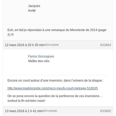
Jacques
Invité
Euh, en fait je répondais à une remarque du Monolecte de 2014 (page
2) !!!
12 mars 2016 à 20 h 35 min
#33864
RÉPONDRE
Fanny Gonzagues
Maître des clés
Encore un court autour d’une inversion, dans l’univers de la drague :
http://www.madmoizelle.com/mecs-meufs-court-metrage-518035
On se pose encore la question de la pertinence de ces inversions…
surtout la fin est bien naze!
13 mars 2016 à 1 h 41 min
#33865
RÉPONDRE