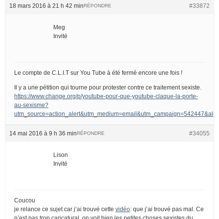
18 mars 2016 à 21 h 42 min
#33872
RÉPONDRE
Meg
Invité
Le compte de C.L.I.T sur You Tube à été fermé encore une fois !
Il y a une pétition qui tourne pour protester contre ce traitement sexiste.
https://www.change.org/p/youtube-pour-que-youtube-claque-la-porte-
au-sexisme?
utm_source=action_alert&utm_medium=email&utm_campaign=542447&
14 mai 2016 à 9 h 36 min
#34055
RÉPONDRE
Lison
Invité
Coucou
je relance ce sujet car j’ai trouvé cette
vidéo
: que j’ai trouvé pas mal. Ce
n’est pas trop caricatural, on voit bien les petites choses sexistes du