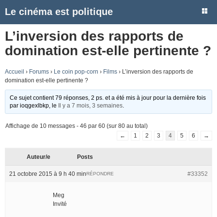
Le cinéma est politique
L’inversion des rapports de
domination est-elle pertinente ?
Accueil
›
Forums
›
Le coin pop-corn
›
Films
›
L’inversion des rapports de
domination est-elle pertinente ?
Ce sujet contient 79 réponses, 2 ps. et a été mis à jour pour la dernière fois
par
ioqgexlbkp
, le
Il y a 7 mois, 3 semaines
.
Affichage de 10 messages - 46 par 60 (sur 80 au total)
←
1
2
3
4
5
6
→
Auteur/e
Posts
21 octobre 2015 à 9 h 40 min
#33352
RÉPONDRE
Meg
Invité