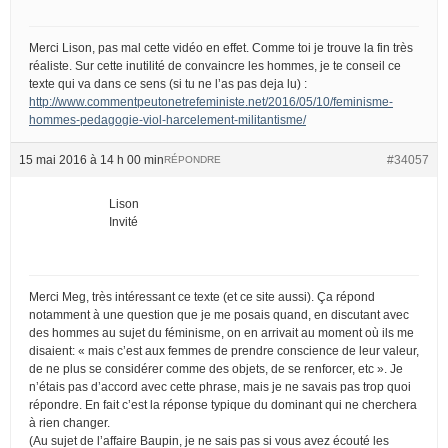
Merci Lison, pas mal cette vidéo en effet. Comme toi je trouve la fin très
réaliste. Sur cette inutilité de convaincre les hommes, je te conseil ce
texte qui va dans ce sens (si tu ne l’as pas deja lu) :
http://www.commentpeutonetrefeministe.net/2016/05/10/feminisme-
hommes-pedagogie-viol-harcelement-militantisme/
15 mai 2016 à 14 h 00 min
#34057
RÉPONDRE
Lison
Invité
Merci Meg, très intéressant ce texte (et ce site aussi). Ça répond
notamment à une question que je me posais quand, en discutant avec
des hommes au sujet du féminisme, on en arrivait au moment où ils me
disaient: « mais c’est aux femmes de prendre conscience de leur valeur,
de ne plus se considérer comme des objets, de se renforcer, etc ». Je
n’étais pas d’accord avec cette phrase, mais je ne savais pas trop quoi
répondre. En fait c’est la réponse typique du dominant qui ne cherchera
à rien changer.
(Au sujet de l’affaire Baupin, je ne sais pas si vous avez écouté les