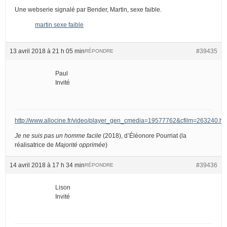
Une webserie signalé par Bender, Martin, sexe faible.
martin sexe faible
13 avril 2018 à 21 h 05 min
#39435
RÉPONDRE
Paul
Invité
http://www.allocine.fr/video/player_gen_cmedia=19577762&cfilm=263240.ht
Je ne suis pas un homme facile
(2018), d’Éléonore Pourriat (la
réalisatrice de
Majorité opprimée
)
14 avril 2018 à 17 h 34 min
#39436
RÉPONDRE
Lison
Invité