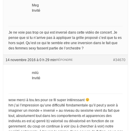
Meg
Invité
Je ne voie pas trop ce qui est inversé dans cette vidéo de concert. Je
pense que si tu n’arrive pas à appliquer la grille proposé c’est que tu es
hors sujet. Qu’est ce qui te semble etre une inversion dans le fait que
des femmes sexy fassent partie de l’orchestre ?
14 novembre 2016 à 0 h 29 min
#34670
RÉPONDRE
milù
Invité
wow merci à tou.tes pour ce fil super intéressant
hm j’ai l’impression qu’une difficulté fondamentale qu’il peut y avoir à
imaginer un monde « inversé » au niveau du sexisme vient du fait que
tout, absolument tout dans les comportements et apparences des
individu.es est a) genré b) valorisé ou dévalorisé en fonction de ce
genrement. du coup on continue à voir (ou à chercher à voir) notre