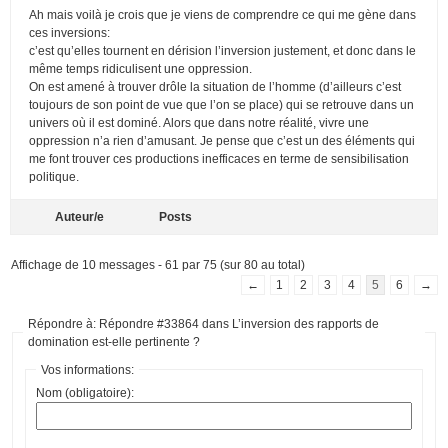
Ah mais voilà je crois que je viens de comprendre ce qui me gène dans
ces inversions:
c’est qu’elles tournent en dérision l’inversion justement, et donc dans le
même temps ridiculisent une oppression.
On est amené à trouver drôle la situation de l’homme (d’ailleurs c’est
toujours de son point de vue que l’on se place) qui se retrouve dans un
univers où il est dominé. Alors que dans notre réalité, vivre une
oppression n’a rien d’amusant. Je pense que c’est un des éléments qui
me font trouver ces productions inefficaces en terme de sensibilisation
politique.
Auteur/e
Posts
Affichage de 10 messages - 61 par 75 (sur 80 au total)
←
1
2
3
4
5
6
→
Répondre à: Répondre #33864 dans L’inversion des rapports de
domination est-elle pertinente ?
Vos informations:
Nom (obligatoire):