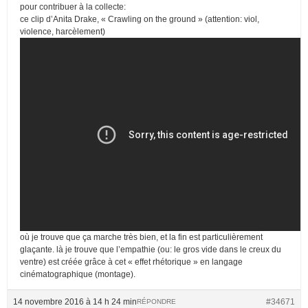
pour contribuer à la collecte:
ce clip d’Anita Drake, « Crawling on the ground » (attention: viol,
violence, harcèlement)
où je trouve que ça marche très bien, et la fin est particulièrement
glaçante. là je trouve que l’empathie (ou: le gros vide dans le creux du
ventre) est créée grâce à cet « effet rhétorique » en langage
cinématographique (montage).
14 novembre 2016 à 14 h 24 min
#34671
RÉPONDRE