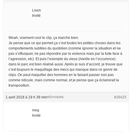
Lison
Invité
Woah, vraiment cool le clip, ça marche bien.
Je pense que ce qui permet ça c’est toutes les petites choses dans les
comportements subtiles du quotidien (comme ignorer la situation et ne
pas s’offusquer, ne pas répondre par la violence mais par la fuite face à
l’agression, etc). Et puis l’exemple du vieux (/vieille en l’occurence)
dans le parc est bien réalisé aussi. Après je suis d’accord, je trouve que
c’est toujours le maquillage des mecs qui manque dans ce genre de
clips. On peut maquiller des hommes en le faisant passer non pas
comme ridicule, mais comme normal, et je pense que ça éclairerait la
transposition.
1 avril 2018 à 19 h 39 min
#39425
RÉPONDRE
meg
Invité