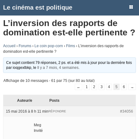
Le cinéma est politique
L’inversion des rapports de
domination est-elle pertinente ?
Accueil
›
Forums
›
Le coin pop-corn
›
Films
›
L’inversion des rapports de
domination est-elle pertinente ?
Ce sujet contient 79 réponses, 2 ps. et a été mis à jour pour la dernière fois
par
ioqgexlbkp
, le
Il y a 7 mois, 4 semaines
.
Affichage de 10 messages - 61 par 75 (sur 80 au total)
←
1
2
3
4
5
6
→
Auteur/e
Posts
15 mai 2016 à 8 h 11 min
#34056
RÉPONDRE
Meg
Invité