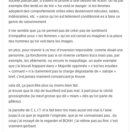
société patriarcale, à travers le prisme d’une oeuvre de fiction. on va par
exemple être tenté.es de lire « ha voilà le danger: si les femmes
adoptent des comportements viriles elles deviennent ridicules, laides,
indésirables, etc. » parce qu’on est tellement conditionné.es à faire ce
genre de raisonnement.
il me semble que ça ne permet pas de créer pas de sentiment
d’empathie pour « les femmes » qu’on est censé.es imaginer à la place
des hommes qu’on voit dans les images.
en plus, pour revenir à ce truc d’inversion impossible: comme disait une
personne, ça fonctionne pas si on inverse certains trucs mais pas, par
exemple, les vêtements. ou encore le maquillage. un autre exemple
que j’ai trouvé frappant dans « Majorité opprimée » c’est les insultes:
« connard » n’a clairement pas la charge dégradante de « salope ».
bref, c’est jamais vraiment convaincant je trouve.
cela dit, ça peut être plus ou moins bien fait.
je trouve que le clip de buzzfeed est pas mal. à part pour le cliché
grossophobe (la meuf grosse qui dit « miam » dès qu’on parle de
gâteau).
la parodie de C.L.I.T. m’a fait bien rire mais aussi mis mal à l’aise.
jusqu’à ce que je regarde l’originale, que je ne connaissais pas.. du
coup j’ai essayé de le regarder et BOAH. j’ai même pas pu finir. c’est
vraiment gerbant.