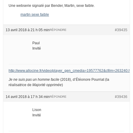
Une webserie signalé par Bender, Martin, sexe faible.
martin sexe faible
13 avril 2018 à 21 h 05 min
#39435
RÉPONDRE
Paul
Invité
http://www.allocine.fr/video/player_gen_cmedia=19577762&cfilm=263240.ht
Je ne suis pas un homme facile
(2018), d’Éléonore Pourriat (la
réalisatrice de
Majorité opprimée
)
14 avril 2018 à 17 h 34 min
#39436
RÉPONDRE
Lison
Invité