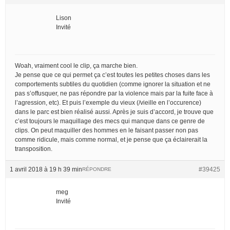
Lison
Invité
Woah, vraiment cool le clip, ça marche bien.
Je pense que ce qui permet ça c’est toutes les petites choses dans les
comportements subtiles du quotidien (comme ignorer la situation et ne
pas s’offusquer, ne pas répondre par la violence mais par la fuite face à
l’agression, etc). Et puis l’exemple du vieux (/vieille en l’occurence)
dans le parc est bien réalisé aussi. Après je suis d’accord, je trouve que
c’est toujours le maquillage des mecs qui manque dans ce genre de
clips. On peut maquiller des hommes en le faisant passer non pas
comme ridicule, mais comme normal, et je pense que ça éclairerait la
transposition.
1 avril 2018 à 19 h 39 min
#39425
RÉPONDRE
meg
Invité