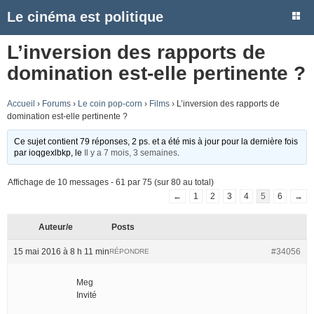
Le cinéma est politique
L’inversion des rapports de
domination est-elle pertinente ?
Accueil
›
Forums
›
Le coin pop-corn
›
Films
›
L’inversion des rapports de
domination est-elle pertinente ?
Ce sujet contient 79 réponses, 2 ps. et a été mis à jour pour la dernière fois
par
ioqgexlbkp
, le
Il y a 7 mois, 3 semaines
.
Affichage de 10 messages - 61 par 75 (sur 80 au total)
←
1
2
3
4
5
6
→
Auteur/e
Posts
15 mai 2016 à 8 h 11 min
#34056
RÉPONDRE
Meg
Invité