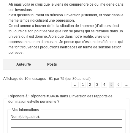
Ah mais voilà je crois que je viens de comprendre ce qui me gène dans
ces inversions:
c’est qu’elles tournent en dérision l’inversion justement, et donc dans le
même temps ridiculisent une oppression.
On est amené à trouver drôle la situation de l’homme (d’ailleurs c’est
toujours de son point de vue que l’on se place) qui se retrouve dans un
univers où il est dominé. Alors que dans notre réalité, vivre une
oppression n’a rien d’amusant. Je pense que c’est un des éléments qui
me font trouver ces productions inefficaces en terme de sensibilisation
politique.
Auteur/e
Posts
Affichage de 10 messages - 61 par 75 (sur 80 au total)
←
1
2
3
4
5
6
→
Répondre à: Répondre #39436 dans L’inversion des rapports de
domination est-elle pertinente ?
Vos informations:
Nom (obligatoire):