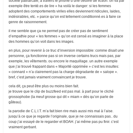
société patriarcale, à travers le prisme d’une oeuvre de fiction. on va par
exemple être tenté.es de lire « ha voilà le danger: si les femmes
adoptent des comportements viriles elles deviennent ridicules, laides,
indésirables, etc. » parce qu’on est tellement conditionné.es à faire ce
genre de raisonnement.
il me semble que ça ne permet pas de créer pas de sentiment
d’empathie pour « les femmes » qu’on est censé.es imaginer à la place
des hommes qu’on voit dans les images.
en plus, pour revenir à ce truc d’inversion impossible: comme disait une
personne, ça fonctionne pas si on inverse certains trucs mais pas, par
exemple, les vêtements. ou encore le maquillage. un autre exemple
que j’ai trouvé frappant dans « Majorité opprimée » c’est les insultes:
« connard » n’a clairement pas la charge dégradante de « salope ».
bref, c’est jamais vraiment convaincant je trouve.
cela dit, ça peut être plus ou moins bien fait.
je trouve que le clip de buzzfeed est pas mal. à part pour le cliché
grossophobe (la meuf grosse qui dit « miam » dès qu’on parle de
gâteau).
la parodie de C.L.I.T. m’a fait bien rire mais aussi mis mal à l’aise.
jusqu’à ce que je regarde l’originale, que je ne connaissais pas.. du
coup j’ai essayé de le regarder et BOAH. j’ai même pas pu finir. c’est
vraiment gerbant.