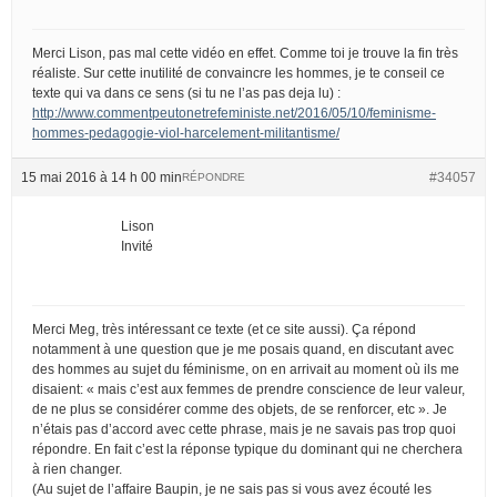
Merci Lison, pas mal cette vidéo en effet. Comme toi je trouve la fin très
réaliste. Sur cette inutilité de convaincre les hommes, je te conseil ce
texte qui va dans ce sens (si tu ne l’as pas deja lu) :
http://www.commentpeutonetrefeministe.net/2016/05/10/feminisme-
hommes-pedagogie-viol-harcelement-militantisme/
15 mai 2016 à 14 h 00 min
#34057
RÉPONDRE
Lison
Invité
Merci Meg, très intéressant ce texte (et ce site aussi). Ça répond
notamment à une question que je me posais quand, en discutant avec
des hommes au sujet du féminisme, on en arrivait au moment où ils me
disaient: « mais c’est aux femmes de prendre conscience de leur valeur,
de ne plus se considérer comme des objets, de se renforcer, etc ». Je
n’étais pas d’accord avec cette phrase, mais je ne savais pas trop quoi
répondre. En fait c’est la réponse typique du dominant qui ne cherchera
à rien changer.
(Au sujet de l’affaire Baupin, je ne sais pas si vous avez écouté les