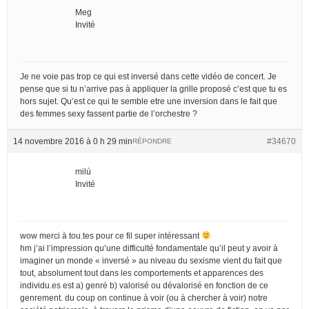
Meg
Invité
Je ne voie pas trop ce qui est inversé dans cette vidéo de concert. Je
pense que si tu n’arrive pas à appliquer la grille proposé c’est que tu es
hors sujet. Qu’est ce qui te semble etre une inversion dans le fait que
des femmes sexy fassent partie de l’orchestre ?
14 novembre 2016 à 0 h 29 min
#34670
RÉPONDRE
milù
Invité
wow merci à tou.tes pour ce fil super intéressant
hm j’ai l’impression qu’une difficulté fondamentale qu’il peut y avoir à
imaginer un monde « inversé » au niveau du sexisme vient du fait que
tout, absolument tout dans les comportements et apparences des
individu.es est a) genré b) valorisé ou dévalorisé en fonction de ce
genrement. du coup on continue à voir (ou à chercher à voir) notre