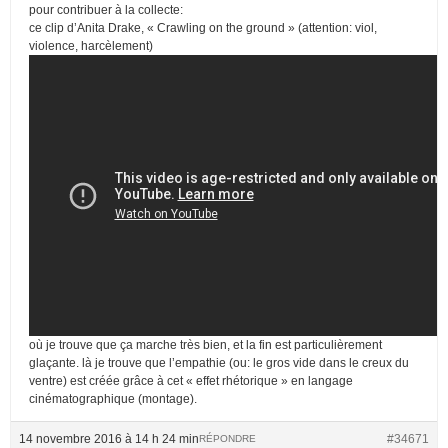
pour contribuer à la collecte:
ce clip d’Anita Drake, « Crawling on the ground » (attention: viol,
violence, harcèlement)
où je trouve que ça marche très bien, et la fin est particulièrement
glaçante. là je trouve que l’empathie (ou: le gros vide dans le creux du
ventre) est créée grâce à cet « effet rhétorique » en langage
cinématographique (montage).
14 novembre 2016 à 14 h 24 min
#34671
RÉPONDRE