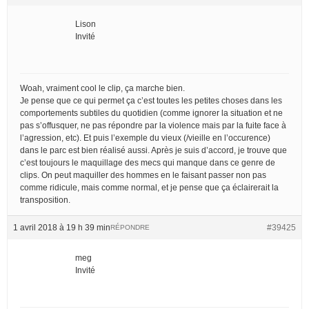
Lison
Invité
Woah, vraiment cool le clip, ça marche bien.
Je pense que ce qui permet ça c’est toutes les petites choses dans les
comportements subtiles du quotidien (comme ignorer la situation et ne
pas s’offusquer, ne pas répondre par la violence mais par la fuite face à
l’agression, etc). Et puis l’exemple du vieux (/vieille en l’occurence)
dans le parc est bien réalisé aussi. Après je suis d’accord, je trouve que
c’est toujours le maquillage des mecs qui manque dans ce genre de
clips. On peut maquiller des hommes en le faisant passer non pas
comme ridicule, mais comme normal, et je pense que ça éclairerait la
transposition.
1 avril 2018 à 19 h 39 min
#39425
RÉPONDRE
meg
Invité