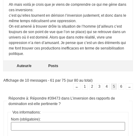
Ah mais voilà je crois que je viens de comprendre ce qui me gène dans
ces inversions:
c’est qu’elles tournent en dérision l’inversion justement, et donc dans le
même temps ridiculisent une oppression.
On est amené à trouver drôle la situation de l’homme (d’ailleurs c’est
toujours de son point de vue que l’on se place) qui se retrouve dans un
univers où il est dominé. Alors que dans notre réalité, vivre une
oppression n’a rien d’amusant. Je pense que c’est un des éléments qui
me font trouver ces productions inefficaces en terme de sensibilisation
politique.
Auteur/e
Posts
Affichage de 10 messages - 61 par 75 (sur 80 au total)
←
1
2
3
4
5
6
→
Répondre à: Répondre #39473 dans L’inversion des rapports de
domination est-elle pertinente ?
Vos informations:
Nom (obligatoire):