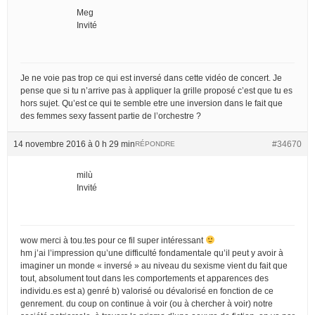
Meg
Invité
Je ne voie pas trop ce qui est inversé dans cette vidéo de concert. Je
pense que si tu n’arrive pas à appliquer la grille proposé c’est que tu es
hors sujet. Qu’est ce qui te semble etre une inversion dans le fait que
des femmes sexy fassent partie de l’orchestre ?
14 novembre 2016 à 0 h 29 min
#34670
RÉPONDRE
milù
Invité
wow merci à tou.tes pour ce fil super intéressant
hm j’ai l’impression qu’une difficulté fondamentale qu’il peut y avoir à
imaginer un monde « inversé » au niveau du sexisme vient du fait que
tout, absolument tout dans les comportements et apparences des
individu.es est a) genré b) valorisé ou dévalorisé en fonction de ce
genrement. du coup on continue à voir (ou à chercher à voir) notre