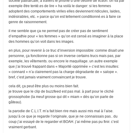
société patriarcale, à travers le prisme d’une oeuvre de fiction. on va par
exemple être tenté.es de lire « ha voilà le danger: si les femmes
adoptent des comportements viriles elles deviennent ridicules, laides,
indésirables, etc. » parce qu’on est tellement conditionné.es à faire ce
genre de raisonnement.
il me semble que ça ne permet pas de créer pas de sentiment
d’empathie pour « les femmes » qu’on est censé.es imaginer à la place
des hommes qu’on voit dans les images.
en plus, pour revenir à ce truc d’inversion impossible: comme disait une
personne, ça fonctionne pas si on inverse certains trucs mais pas, par
exemple, les vêtements. ou encore le maquillage. un autre exemple
que j’ai trouvé frappant dans « Majorité opprimée » c’est les insultes:
« connard » n’a clairement pas la charge dégradante de « salope ».
bref, c’est jamais vraiment convaincant je trouve.
cela dit, ça peut être plus ou moins bien fait.
je trouve que le clip de buzzfeed est pas mal. à part pour le cliché
grossophobe (la meuf grosse qui dit « miam » dès qu’on parle de
gâteau).
la parodie de C.L.I.T. m’a fait bien rire mais aussi mis mal à l’aise.
jusqu’à ce que je regarde l’originale, que je ne connaissais pas.. du
coup j’ai essayé de le regarder et BOAH. j’ai même pas pu finir. c’est
vraiment gerbant.