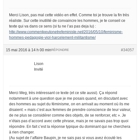
Merci Lison, pas mal cette vidéo en effet. Comme toi je trouve la fin très
réaliste. Sur cette inutilité de convaincre les hommes, je te conseil ce
texte qui va dans ce sens (si tu ne l’as pas deja lu) :
http://www.commentpeutonetrefeministe.net/2016/05/10/feminisme-
hommes-pedagogie-viol-harcelement-militantisme/
15 mai 2016 à 14 h 00 min
#34057
RÉPONDRE
Lison
Invité
Merci Meg, très intéressant ce texte (et ce site aussi). Ça répond
notamment à une question que je me posais quand, en discutant avec
des hommes au sujet du féminisme, on en arrivait au moment où ils me
disaient: « mais c’est aux femmes de prendre conscience de leur valeur,
de ne plus se considérer comme des objets, de se renforcer, etc ». Je
n’étais pas d’accord avec cette phrase, mais je ne savais pas trop quoi
répondre. En fait c’est la réponse typique du dominant qui ne cherchera
à rien changer.
(Au sujet de l’affaire Baupin, je ne sais pas si vous avez écouté les