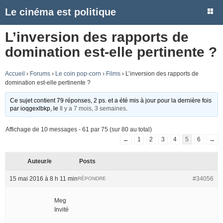
Le cinéma est politique
L’inversion des rapports de
domination est-elle pertinente ?
Accueil
›
Forums
›
Le coin pop-corn
›
Films
›
L’inversion des rapports de
domination est-elle pertinente ?
Ce sujet contient 79 réponses, 2 ps. et a été mis à jour pour la dernière fois
par
ioqgexlbkp
, le
Il y a 7 mois, 3 semaines
.
Affichage de 10 messages - 61 par 75 (sur 80 au total)
←
1
2
3
4
5
6
→
Auteur/e
Posts
15 mai 2016 à 8 h 11 min
#34056
RÉPONDRE
Meg
Invité