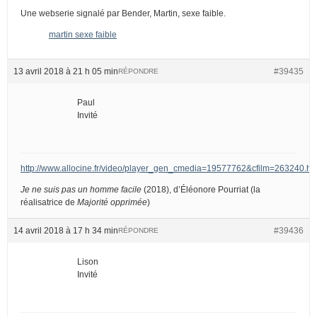
Une webserie signalé par Bender, Martin, sexe faible.
martin sexe faible
13 avril 2018 à 21 h 05 min
#39435
RÉPONDRE
Paul
Invité
http://www.allocine.fr/video/player_gen_cmedia=19577762&cfilm=263240.ht
Je ne suis pas un homme facile
(2018), d’Éléonore Pourriat (la
réalisatrice de
Majorité opprimée
)
14 avril 2018 à 17 h 34 min
#39436
RÉPONDRE
Lison
Invité