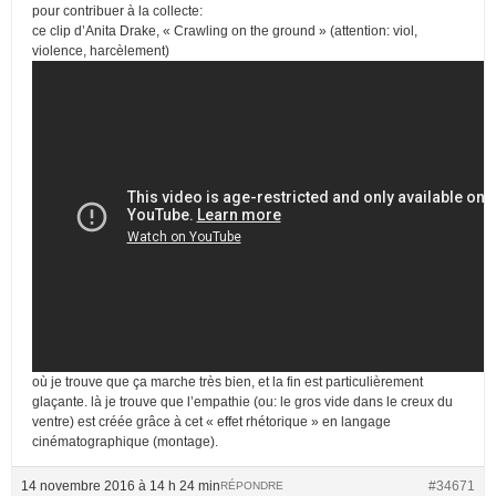
pour contribuer à la collecte:
ce clip d’Anita Drake, « Crawling on the ground » (attention: viol,
violence, harcèlement)
où je trouve que ça marche très bien, et la fin est particulièrement
glaçante. là je trouve que l’empathie (ou: le gros vide dans le creux du
ventre) est créée grâce à cet « effet rhétorique » en langage
cinématographique (montage).
14 novembre 2016 à 14 h 24 min
#34671
RÉPONDRE