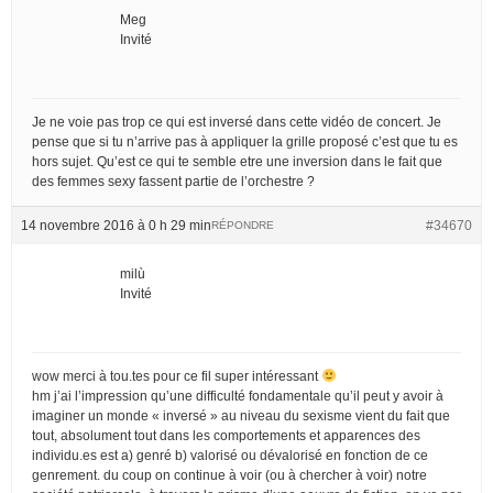
Meg
Invité
Je ne voie pas trop ce qui est inversé dans cette vidéo de concert. Je
pense que si tu n’arrive pas à appliquer la grille proposé c’est que tu es
hors sujet. Qu’est ce qui te semble etre une inversion dans le fait que
des femmes sexy fassent partie de l’orchestre ?
14 novembre 2016 à 0 h 29 min
#34670
RÉPONDRE
milù
Invité
wow merci à tou.tes pour ce fil super intéressant
hm j’ai l’impression qu’une difficulté fondamentale qu’il peut y avoir à
imaginer un monde « inversé » au niveau du sexisme vient du fait que
tout, absolument tout dans les comportements et apparences des
individu.es est a) genré b) valorisé ou dévalorisé en fonction de ce
genrement. du coup on continue à voir (ou à chercher à voir) notre