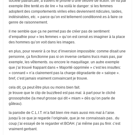
société patriarcale, à travers le prisme d’une oeuvre de fiction. on va par
exemple être tenté.es de lire « ha voilà le danger: si les femmes
adoptent des comportements viriles elles deviennent ridicules, laides,
indésirables, etc. » parce qu’on est tellement conditionné.es à faire ce
genre de raisonnement.
il me semble que ça ne permet pas de créer pas de sentiment
d’empathie pour « les femmes » qu’on est censé.es imaginer à la place
des hommes qu’on voit dans les images.
en plus, pour revenir à ce truc d’inversion impossible: comme disait une
personne, ça fonctionne pas si on inverse certains trucs mais pas, par
exemple, les vêtements. ou encore le maquillage. un autre exemple
que j’ai trouvé frappant dans « Majorité opprimée » c’est les insultes:
« connard » n’a clairement pas la charge dégradante de « salope ».
bref, c’est jamais vraiment convaincant je trouve.
cela dit, ça peut être plus ou moins bien fait.
je trouve que le clip de buzzfeed est pas mal. à part pour le cliché
grossophobe (la meuf grosse qui dit « miam » dès qu’on parle de
gâteau).
la parodie de C.L.I.T. m’a fait bien rire mais aussi mis mal à l’aise.
jusqu’à ce que je regarde l’originale, que je ne connaissais pas.. du
coup j’ai essayé de le regarder et BOAH. j’ai même pas pu finir. c’est
vraiment gerbant.