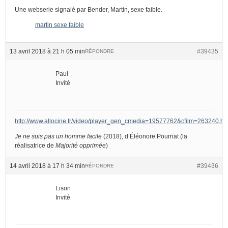
Une webserie signalé par Bender, Martin, sexe faible.
martin sexe faible
13 avril 2018 à 21 h 05 min
#39435
RÉPONDRE
Paul
Invité
http://www.allocine.fr/video/player_gen_cmedia=19577762&cfilm=263240.ht
Je ne suis pas un homme facile
(2018), d’Éléonore Pourriat (la
réalisatrice de
Majorité opprimée
)
14 avril 2018 à 17 h 34 min
#39436
RÉPONDRE
Lison
Invité