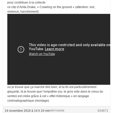
pour contribuer à la collecte:
ce clip d’Anita Drake, « Crawling on the ground » (attention: viol,
violence, harcèlement)
où je trouve que ça marche très bien, et la fin est particulièrement
glaçante. là je trouve que l’empathie (ou: le gros vide dans le creux du
ventre) est créée grâce à cet « effet rhétorique » en langage
cinématographique (montage).
14 novembre 2016 à 14 h 24 min
#34671
RÉPONDRE