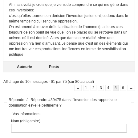
Ah mais voilà je crois que je viens de comprendre ce qui me gène dans
ces inversions:
c’est qu’elles tournent en dérision l’inversion justement, et donc dans le
même temps ridiculisent une oppression.
On est amené à trouver drôle la situation de l’homme (d’ailleurs c’est
toujours de son point de vue que l’on se place) qui se retrouve dans un
univers où il est dominé. Alors que dans notre réalité, vivre une
oppression n’a rien d’amusant. Je pense que c’est un des éléments qui
me font trouver ces productions inefficaces en terme de sensibilisation
politique.
Auteur/e
Posts
Affichage de 10 messages - 61 par 75 (sur 80 au total)
←
1
2
3
4
5
6
→
Répondre à: Répondre #39475 dans L’inversion des rapports de
domination est-elle pertinente ?
Vos informations:
Nom (obligatoire):