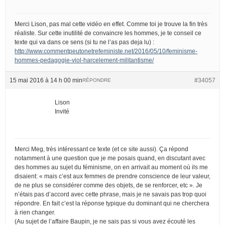
Merci Lison, pas mal cette vidéo en effet. Comme toi je trouve la fin très
réaliste. Sur cette inutilité de convaincre les hommes, je te conseil ce
texte qui va dans ce sens (si tu ne l’as pas deja lu) :
http://www.commentpeutonetrefeministe.net/2016/05/10/feminisme-
hommes-pedagogie-viol-harcelement-militantisme/
15 mai 2016 à 14 h 00 min
#34057
RÉPONDRE
Lison
Invité
Merci Meg, très intéressant ce texte (et ce site aussi). Ça répond
notamment à une question que je me posais quand, en discutant avec
des hommes au sujet du féminisme, on en arrivait au moment où ils me
disaient: « mais c’est aux femmes de prendre conscience de leur valeur,
de ne plus se considérer comme des objets, de se renforcer, etc ». Je
n’étais pas d’accord avec cette phrase, mais je ne savais pas trop quoi
répondre. En fait c’est la réponse typique du dominant qui ne cherchera
à rien changer.
(Au sujet de l’affaire Baupin, je ne sais pas si vous avez écouté les