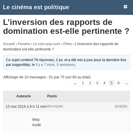
Le cinéma est politique
L’inversion des rapports de
domination est-elle pertinente ?
Accueil
›
Forums
›
Le coin pop-corn
›
Films
›
L’inversion des rapports de
domination est-elle pertinente ?
Ce sujet contient 79 réponses, 2 ps. et a été mis à jour pour la dernière fois
par
ioqgexlbkp
, le
Il y a 7 mois, 3 semaines
.
Affichage de 10 messages - 61 par 75 (sur 80 au total)
←
1
2
3
4
5
6
→
Auteur/e
Posts
15 mai 2016 à 8 h 11 min
#34056
RÉPONDRE
Meg
Invité