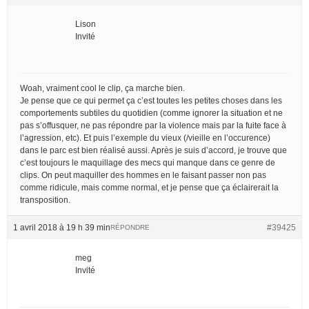
Lison
Invité
Woah, vraiment cool le clip, ça marche bien.
Je pense que ce qui permet ça c’est toutes les petites choses dans les
comportements subtiles du quotidien (comme ignorer la situation et ne
pas s’offusquer, ne pas répondre par la violence mais par la fuite face à
l’agression, etc). Et puis l’exemple du vieux (/vieille en l’occurence)
dans le parc est bien réalisé aussi. Après je suis d’accord, je trouve que
c’est toujours le maquillage des mecs qui manque dans ce genre de
clips. On peut maquiller des hommes en le faisant passer non pas
comme ridicule, mais comme normal, et je pense que ça éclairerait la
transposition.
1 avril 2018 à 19 h 39 min
#39425
RÉPONDRE
meg
Invité