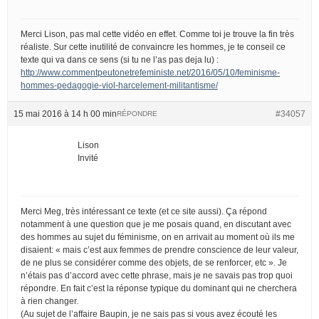
Merci Lison, pas mal cette vidéo en effet. Comme toi je trouve la fin très
réaliste. Sur cette inutilité de convaincre les hommes, je te conseil ce
texte qui va dans ce sens (si tu ne l’as pas deja lu) :
http://www.commentpeutonetrefeministe.net/2016/05/10/feminisme-
hommes-pedagogie-viol-harcelement-militantisme/
15 mai 2016 à 14 h 00 min
#34057
RÉPONDRE
Lison
Invité
Merci Meg, très intéressant ce texte (et ce site aussi). Ça répond
notamment à une question que je me posais quand, en discutant avec
des hommes au sujet du féminisme, on en arrivait au moment où ils me
disaient: « mais c’est aux femmes de prendre conscience de leur valeur,
de ne plus se considérer comme des objets, de se renforcer, etc ». Je
n’étais pas d’accord avec cette phrase, mais je ne savais pas trop quoi
répondre. En fait c’est la réponse typique du dominant qui ne cherchera
à rien changer.
(Au sujet de l’affaire Baupin, je ne sais pas si vous avez écouté les