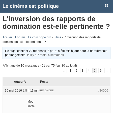
Le cinéma est politique
L’inversion des rapports de
domination est-elle pertinente ?
Accueil
›
Forums
›
Le coin pop-corn
›
Films
›
L’inversion des rapports de
domination est-elle pertinente ?
Ce sujet contient 79 réponses, 2 ps. et a été mis à jour pour la dernière fois
par
ioqgexlbkp
, le
Il y a 7 mois, 4 semaines
.
Affichage de 10 messages - 61 par 75 (sur 80 au total)
←
1
2
3
4
5
6
→
Auteur/e
Posts
15 mai 2016 à 8 h 11 min
#34056
RÉPONDRE
Meg
Invité