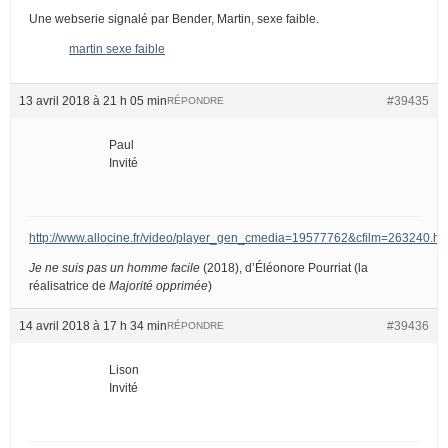
Une webserie signalé par Bender, Martin, sexe faible.
martin sexe faible
13 avril 2018 à 21 h 05 min
#39435
RÉPONDRE
Paul
Invité
http://www.allocine.fr/video/player_gen_cmedia=19577762&cfilm=263240.ht
Je ne suis pas un homme facile
(2018), d’Éléonore Pourriat (la
réalisatrice de
Majorité opprimée
)
14 avril 2018 à 17 h 34 min
#39436
RÉPONDRE
Lison
Invité