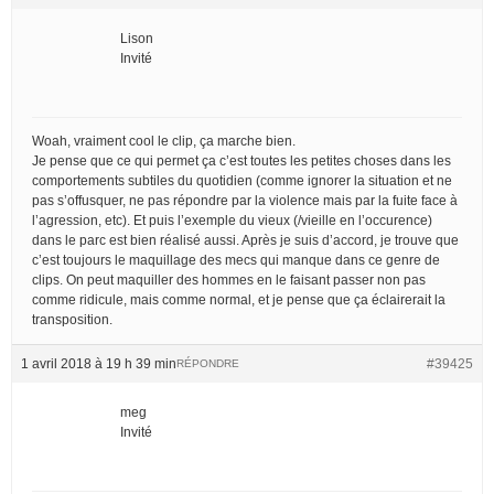
Lison
Invité
Woah, vraiment cool le clip, ça marche bien.
Je pense que ce qui permet ça c’est toutes les petites choses dans les
comportements subtiles du quotidien (comme ignorer la situation et ne
pas s’offusquer, ne pas répondre par la violence mais par la fuite face à
l’agression, etc). Et puis l’exemple du vieux (/vieille en l’occurence)
dans le parc est bien réalisé aussi. Après je suis d’accord, je trouve que
c’est toujours le maquillage des mecs qui manque dans ce genre de
clips. On peut maquiller des hommes en le faisant passer non pas
comme ridicule, mais comme normal, et je pense que ça éclairerait la
transposition.
1 avril 2018 à 19 h 39 min
#39425
RÉPONDRE
meg
Invité