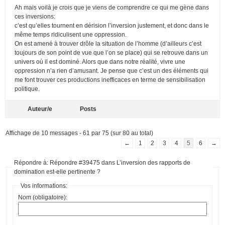
Ah mais voilà je crois que je viens de comprendre ce qui me gène dans
ces inversions:
c’est qu’elles tournent en dérision l’inversion justement, et donc dans le
même temps ridiculisent une oppression.
On est amené à trouver drôle la situation de l’homme (d’ailleurs c’est
toujours de son point de vue que l’on se place) qui se retrouve dans un
univers où il est dominé. Alors que dans notre réalité, vivre une
oppression n’a rien d’amusant. Je pense que c’est un des éléments qui
me font trouver ces productions inefficaces en terme de sensibilisation
politique.
Auteur/e
Posts
Affichage de 10 messages - 61 par 75 (sur 80 au total)
←
1
2
3
4
5
6
→
Répondre à: Répondre #39475 dans L’inversion des rapports de
domination est-elle pertinente ?
Vos informations:
Nom (obligatoire):