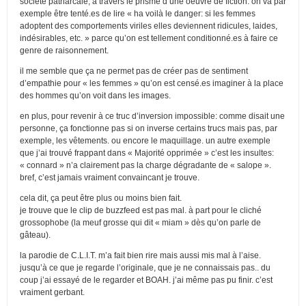
société patriarcale, à travers le prisme d’une oeuvre de fiction. on va par
exemple être tenté.es de lire « ha voilà le danger: si les femmes
adoptent des comportements viriles elles deviennent ridicules, laides,
indésirables, etc. » parce qu’on est tellement conditionné.es à faire ce
genre de raisonnement.
il me semble que ça ne permet pas de créer pas de sentiment
d’empathie pour « les femmes » qu’on est censé.es imaginer à la place
des hommes qu’on voit dans les images.
en plus, pour revenir à ce truc d’inversion impossible: comme disait une
personne, ça fonctionne pas si on inverse certains trucs mais pas, par
exemple, les vêtements. ou encore le maquillage. un autre exemple
que j’ai trouvé frappant dans « Majorité opprimée » c’est les insultes:
« connard » n’a clairement pas la charge dégradante de « salope ».
bref, c’est jamais vraiment convaincant je trouve.
cela dit, ça peut être plus ou moins bien fait.
je trouve que le clip de buzzfeed est pas mal. à part pour le cliché
grossophobe (la meuf grosse qui dit « miam » dès qu’on parle de
gâteau).
la parodie de C.L.I.T. m’a fait bien rire mais aussi mis mal à l’aise.
jusqu’à ce que je regarde l’originale, que je ne connaissais pas.. du
coup j’ai essayé de le regarder et BOAH. j’ai même pas pu finir. c’est
vraiment gerbant.