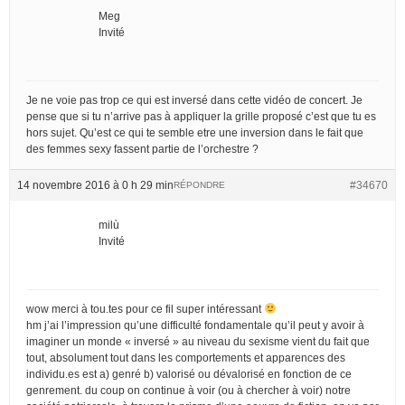
Meg
Invité
Je ne voie pas trop ce qui est inversé dans cette vidéo de concert. Je
pense que si tu n’arrive pas à appliquer la grille proposé c’est que tu es
hors sujet. Qu’est ce qui te semble etre une inversion dans le fait que
des femmes sexy fassent partie de l’orchestre ?
14 novembre 2016 à 0 h 29 min
#34670
RÉPONDRE
milù
Invité
wow merci à tou.tes pour ce fil super intéressant
hm j’ai l’impression qu’une difficulté fondamentale qu’il peut y avoir à
imaginer un monde « inversé » au niveau du sexisme vient du fait que
tout, absolument tout dans les comportements et apparences des
individu.es est a) genré b) valorisé ou dévalorisé en fonction de ce
genrement. du coup on continue à voir (ou à chercher à voir) notre