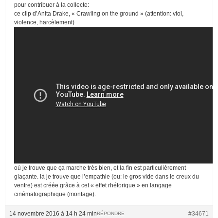
pour contribuer à la collecte:
ce clip d’Anita Drake, « Crawling on the ground » (attention: viol,
violence, harcèlement)
où je trouve que ça marche très bien, et la fin est particulièrement
glaçante. là je trouve que l’empathie (ou: le gros vide dans le creux du
ventre) est créée grâce à cet « effet rhétorique » en langage
cinématographique (montage).
14 novembre 2016 à 14 h 24 min
#34671
RÉPONDRE