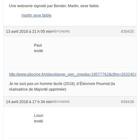
Une webserie signalé par Bender, Martin, sexe faible.
martin sexe faible
13 avril 2018 à 21 h 05 min
#39435
RÉPONDRE
Paul
Invité
http://www.allocine.fr/video/player_gen_cmedia=19577762&cfilm=263240.ht
Je ne suis pas un homme facile
(2018), d’Éléonore Pourriat (la
réalisatrice de
Majorité opprimée
)
14 avril 2018 à 17 h 34 min
#39436
RÉPONDRE
Lison
Invité