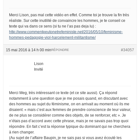
Merci Lison, pas mal cette vidéo en effet. Comme toi je trouve la fin très
réaliste. Sur cette inutilité de convaincre les hommes, je te conseil ce
texte qui va dans ce sens (si tu ne l’as pas deja lu) :
http://www.commentpeutonetrefeministe.net/2016/05/10/feminisme-
hommes-pedagogie-viol-harcelement-militantisme/
15 mai 2016 à 14 h 00 min
#34057
RÉPONDRE
Lison
Invité
Merci Meg, très intéressant ce texte (et ce site aussi). Ça répond
notamment à une question que je me posais quand, en discutant avec
des hommes au sujet du féminisme, on en arrivait au moment où ils me
disaient: « mais c’est aux femmes de prendre conscience de leur valeur,
de ne plus se considérer comme des objets, de se renforcer, etc ». Je
n’étais pas d’accord avec cette phrase, mais je ne savais pas trop quoi
répondre. En fait c’est la réponse typique du dominant qui ne cherchera
à rien changer.
(Au sujet de l’affaire Baupin, je ne sais pas si vous avez écouté les