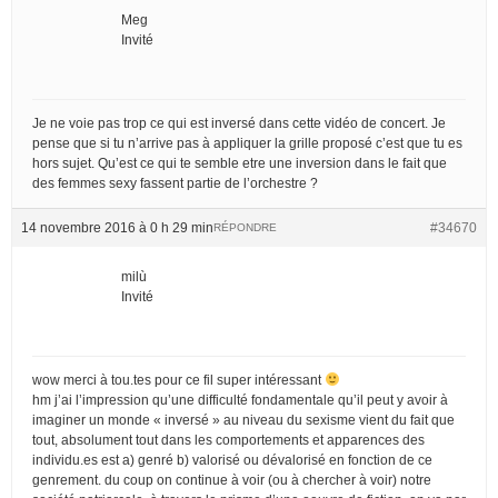
Meg
Invité
Je ne voie pas trop ce qui est inversé dans cette vidéo de concert. Je
pense que si tu n’arrive pas à appliquer la grille proposé c’est que tu es
hors sujet. Qu’est ce qui te semble etre une inversion dans le fait que
des femmes sexy fassent partie de l’orchestre ?
14 novembre 2016 à 0 h 29 min
#34670
RÉPONDRE
milù
Invité
wow merci à tou.tes pour ce fil super intéressant
hm j’ai l’impression qu’une difficulté fondamentale qu’il peut y avoir à
imaginer un monde « inversé » au niveau du sexisme vient du fait que
tout, absolument tout dans les comportements et apparences des
individu.es est a) genré b) valorisé ou dévalorisé en fonction de ce
genrement. du coup on continue à voir (ou à chercher à voir) notre