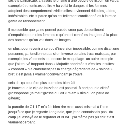
société patriarcale, à travers le prisme d’une oeuvre de fiction. on va par
exemple être tenté.es de lire « ha voilà le danger: si les femmes
adoptent des comportements viriles elles deviennent ridicules, laides,
indésirables, etc. » parce qu’on est tellement conditionné.es à faire ce
genre de raisonnement.
il me semble que ça ne permet pas de créer pas de sentiment
d’empathie pour « les femmes » qu’on est censé.es imaginer à la place
des hommes qu’on voit dans les images.
en plus, pour revenir à ce truc d’inversion impossible: comme disait une
personne, ça fonctionne pas si on inverse certains trucs mais pas, par
exemple, les vêtements. ou encore le maquillage. un autre exemple
que j’ai trouvé frappant dans « Majorité opprimée » c’est les insultes:
« connard » n’a clairement pas la charge dégradante de « salope ».
bref, c’est jamais vraiment convaincant je trouve.
cela dit, ça peut être plus ou moins bien fait.
je trouve que le clip de buzzfeed est pas mal. à part pour le cliché
grossophobe (la meuf grosse qui dit « miam » dès qu’on parle de
gâteau).
la parodie de C.L.I.T. m’a fait bien rire mais aussi mis mal à l’aise.
jusqu’à ce que je regarde l’originale, que je ne connaissais pas.. du
coup j’ai essayé de le regarder et BOAH. j’ai même pas pu finir. c’est
vraiment gerbant.