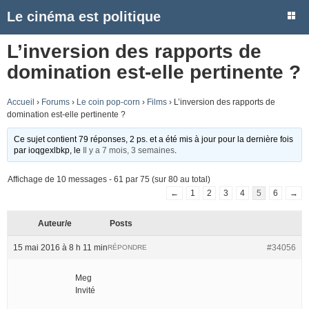
Le cinéma est politique
L’inversion des rapports de
domination est-elle pertinente ?
Accueil
›
Forums
›
Le coin pop-corn
›
Films
›
L’inversion des rapports de
domination est-elle pertinente ?
Ce sujet contient 79 réponses, 2 ps. et a été mis à jour pour la dernière fois
par
ioqgexlbkp
, le
Il y a 7 mois, 3 semaines
.
Affichage de 10 messages - 61 par 75 (sur 80 au total)
←
1
2
3
4
5
6
→
Auteur/e
Posts
15 mai 2016 à 8 h 11 min
#34056
RÉPONDRE
Meg
Invité