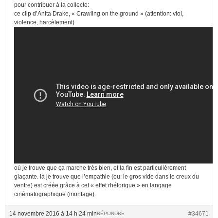
pour contribuer à la collecte:
ce clip d’Anita Drake, « Crawling on the ground » (attention: viol,
violence, harcèlement)
où je trouve que ça marche très bien, et la fin est particulièrement
glaçante. là je trouve que l’empathie (ou: le gros vide dans le creux du
ventre) est créée grâce à cet « effet rhétorique » en langage
cinématographique (montage).
14 novembre 2016 à 14 h 24 min
#34671
RÉPONDRE