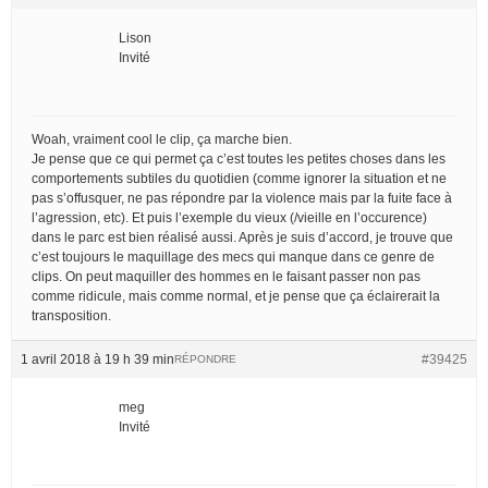
Lison
Invité
Woah, vraiment cool le clip, ça marche bien.
Je pense que ce qui permet ça c’est toutes les petites choses dans les
comportements subtiles du quotidien (comme ignorer la situation et ne
pas s’offusquer, ne pas répondre par la violence mais par la fuite face à
l’agression, etc). Et puis l’exemple du vieux (/vieille en l’occurence)
dans le parc est bien réalisé aussi. Après je suis d’accord, je trouve que
c’est toujours le maquillage des mecs qui manque dans ce genre de
clips. On peut maquiller des hommes en le faisant passer non pas
comme ridicule, mais comme normal, et je pense que ça éclairerait la
transposition.
1 avril 2018 à 19 h 39 min
#39425
RÉPONDRE
meg
Invité