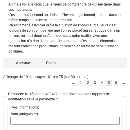
Ah mais voilà je crois que je viens de comprendre ce qui me gène dans
ces inversions:
c’est qu’elles tournent en dérision l’inversion justement, et donc dans le
même temps ridiculisent une oppression.
On est amené à trouver drôle la situation de l’homme (d’ailleurs c’est
toujours de son point de vue que l’on se place) qui se retrouve dans un
univers où il est dominé. Alors que dans notre réalité, vivre une
oppression n’a rien d’amusant. Je pense que c’est un des éléments qui
me font trouver ces productions inefficaces en terme de sensibilisation
politique.
Auteur/e
Posts
Affichage de 10 messages - 61 par 75 (sur 80 au total)
←
1
2
3
4
5
6
→
Répondre à: Répondre #39477 dans L’inversion des rapports de
domination est-elle pertinente ?
Vos informations:
Nom (obligatoire):