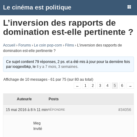
Le cinéma est politique
L’inversion des rapports de
domination est-elle pertinente ?
Accueil
›
Forums
›
Le coin pop-corn
›
Films
›
L’inversion des rapports de
domination est-elle pertinente ?
Ce sujet contient 79 réponses, 2 ps. et a été mis à jour pour la dernière fois
par
ioqgexlbkp
, le
Il y a 7 mois, 3 semaines
.
Affichage de 10 messages - 61 par 75 (sur 80 au total)
←
1
2
3
4
5
6
→
Auteur/e
Posts
15 mai 2016 à 8 h 11 min
#34056
RÉPONDRE
Meg
Invité