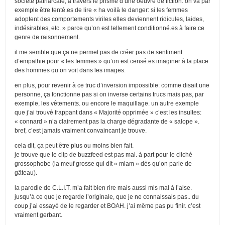
société patriarcale, à travers le prisme d’une oeuvre de fiction. on va par
exemple être tenté.es de lire « ha voilà le danger: si les femmes
adoptent des comportements viriles elles deviennent ridicules, laides,
indésirables, etc. » parce qu’on est tellement conditionné.es à faire ce
genre de raisonnement.
il me semble que ça ne permet pas de créer pas de sentiment
d’empathie pour « les femmes » qu’on est censé.es imaginer à la place
des hommes qu’on voit dans les images.
en plus, pour revenir à ce truc d’inversion impossible: comme disait une
personne, ça fonctionne pas si on inverse certains trucs mais pas, par
exemple, les vêtements. ou encore le maquillage. un autre exemple
que j’ai trouvé frappant dans « Majorité opprimée » c’est les insultes:
« connard » n’a clairement pas la charge dégradante de « salope ».
bref, c’est jamais vraiment convaincant je trouve.
cela dit, ça peut être plus ou moins bien fait.
je trouve que le clip de buzzfeed est pas mal. à part pour le cliché
grossophobe (la meuf grosse qui dit « miam » dès qu’on parle de
gâteau).
la parodie de C.L.I.T. m’a fait bien rire mais aussi mis mal à l’aise.
jusqu’à ce que je regarde l’originale, que je ne connaissais pas.. du
coup j’ai essayé de le regarder et BOAH. j’ai même pas pu finir. c’est
vraiment gerbant.