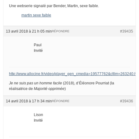
Une webserie signalé par Bender, Martin, sexe faible.
martin sexe faible
13 avril 2018 à 21 h 05 min
#39435
RÉPONDRE
Paul
Invité
http://www.allocine.fr/video/player_gen_cmedia=19577762&cfilm=263240.ht
Je ne suis pas un homme facile
(2018), d’Éléonore Pourriat (la
réalisatrice de
Majorité opprimée
)
14 avril 2018 à 17 h 34 min
#39436
RÉPONDRE
Lison
Invité