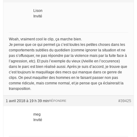
Lison
Invité
Woah, vraiment cool le clip, ça marche bien.
Je pense que ce qui permet ça c’est toutes les petites choses dans les
comportements subtiles du quotidien (comme ignorer la situation et ne
pas s’offusquer, ne pas répondre par la violence mais par la fuite face à
l’agression, etc). Et puis l’exemple du vieux (/vieille en l’occurence)
dans le parc est bien réalisé aussi. Après je suis d’accord, je trouve que
c’est toujours le maquillage des mecs qui manque dans ce genre de
clips. On peut maquiller des hommes en le faisant passer non pas
comme ridicule, mais comme normal, et je pense que ça éclairerait la
transposition.
1 avril 2018 à 19 h 39 min
#39425
RÉPONDRE
meg
Invité