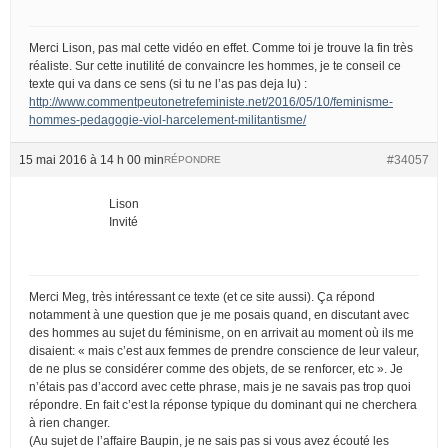
Merci Lison, pas mal cette vidéo en effet. Comme toi je trouve la fin très
réaliste. Sur cette inutilité de convaincre les hommes, je te conseil ce
texte qui va dans ce sens (si tu ne l’as pas deja lu) :
http://www.commentpeutonetrefeministe.net/2016/05/10/feminisme-
hommes-pedagogie-viol-harcelement-militantisme/
15 mai 2016 à 14 h 00 min
#34057
RÉPONDRE
Lison
Invité
Merci Meg, très intéressant ce texte (et ce site aussi). Ça répond
notamment à une question que je me posais quand, en discutant avec
des hommes au sujet du féminisme, on en arrivait au moment où ils me
disaient: « mais c’est aux femmes de prendre conscience de leur valeur,
de ne plus se considérer comme des objets, de se renforcer, etc ». Je
n’étais pas d’accord avec cette phrase, mais je ne savais pas trop quoi
répondre. En fait c’est la réponse typique du dominant qui ne cherchera
à rien changer.
(Au sujet de l’affaire Baupin, je ne sais pas si vous avez écouté les