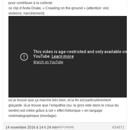
pour contribuer à la collecte:
ce clip d’Anita Drake, « Crawling on the ground » (attention: viol,
violence, harcèlement)
où je trouve que ça marche très bien, et la fin est particulièrement
glaçante. là je trouve que l’empathie (ou: le gros vide dans le creux du
ventre) est créée grâce à cet « effet rhétorique » en langage
cinématographique (montage).
14 novembre 2016 à 14 h 24 min
#34671
RÉPONDRE