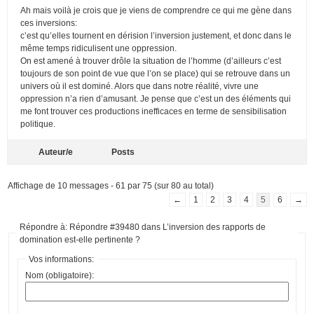
Ah mais voilà je crois que je viens de comprendre ce qui me gène dans
ces inversions:
c’est qu’elles tournent en dérision l’inversion justement, et donc dans le
même temps ridiculisent une oppression.
On est amené à trouver drôle la situation de l’homme (d’ailleurs c’est
toujours de son point de vue que l’on se place) qui se retrouve dans un
univers où il est dominé. Alors que dans notre réalité, vivre une
oppression n’a rien d’amusant. Je pense que c’est un des éléments qui
me font trouver ces productions inefficaces en terme de sensibilisation
politique.
Auteur/e
Posts
Affichage de 10 messages - 61 par 75 (sur 80 au total)
←
1
2
3
4
5
6
→
Répondre à: Répondre #39480 dans L’inversion des rapports de
domination est-elle pertinente ?
Vos informations:
Nom (obligatoire):