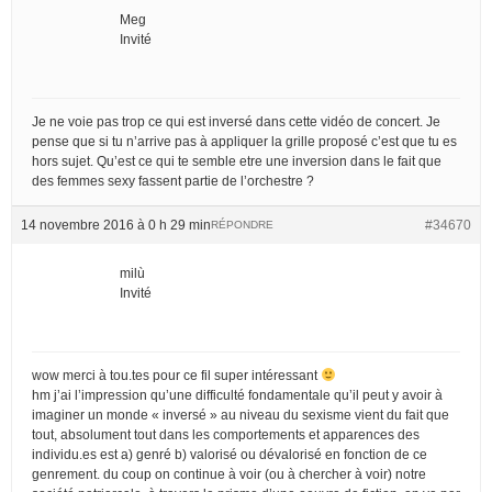
Meg
Invité
Je ne voie pas trop ce qui est inversé dans cette vidéo de concert. Je
pense que si tu n’arrive pas à appliquer la grille proposé c’est que tu es
hors sujet. Qu’est ce qui te semble etre une inversion dans le fait que
des femmes sexy fassent partie de l’orchestre ?
14 novembre 2016 à 0 h 29 min
#34670
RÉPONDRE
milù
Invité
wow merci à tou.tes pour ce fil super intéressant
hm j’ai l’impression qu’une difficulté fondamentale qu’il peut y avoir à
imaginer un monde « inversé » au niveau du sexisme vient du fait que
tout, absolument tout dans les comportements et apparences des
individu.es est a) genré b) valorisé ou dévalorisé en fonction de ce
genrement. du coup on continue à voir (ou à chercher à voir) notre