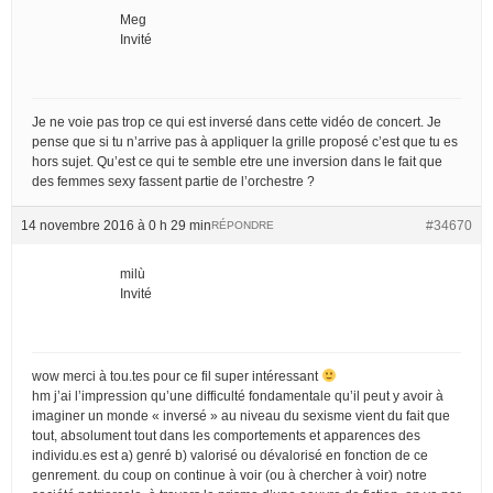
Meg
Invité
Je ne voie pas trop ce qui est inversé dans cette vidéo de concert. Je
pense que si tu n’arrive pas à appliquer la grille proposé c’est que tu es
hors sujet. Qu’est ce qui te semble etre une inversion dans le fait que
des femmes sexy fassent partie de l’orchestre ?
14 novembre 2016 à 0 h 29 min
#34670
RÉPONDRE
milù
Invité
wow merci à tou.tes pour ce fil super intéressant
hm j’ai l’impression qu’une difficulté fondamentale qu’il peut y avoir à
imaginer un monde « inversé » au niveau du sexisme vient du fait que
tout, absolument tout dans les comportements et apparences des
individu.es est a) genré b) valorisé ou dévalorisé en fonction de ce
genrement. du coup on continue à voir (ou à chercher à voir) notre