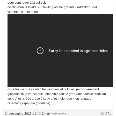
pour contribuer à la collecte:
ce clip d’Anita Drake, « Crawling on the ground » (attention: viol,
violence, harcèlement)
où je trouve que ça marche très bien, et la fin est particulièrement
glaçante. là je trouve que l’empathie (ou: le gros vide dans le creux du
ventre) est créée grâce à cet « effet rhétorique » en langage
cinématographique (montage).
14 novembre 2016 à 14 h 24 min
#34671
RÉPONDRE