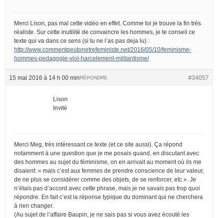
Merci Lison, pas mal cette vidéo en effet. Comme toi je trouve la fin très
réaliste. Sur cette inutilité de convaincre les hommes, je te conseil ce
texte qui va dans ce sens (si tu ne l’as pas deja lu) :
http://www.commentpeutonetrefeministe.net/2016/05/10/feminisme-
hommes-pedagogie-viol-harcelement-militantisme/
15 mai 2016 à 14 h 00 min
#34057
RÉPONDRE
Lison
Invité
Merci Meg, très intéressant ce texte (et ce site aussi). Ça répond
notamment à une question que je me posais quand, en discutant avec
des hommes au sujet du féminisme, on en arrivait au moment où ils me
disaient: « mais c’est aux femmes de prendre conscience de leur valeur,
de ne plus se considérer comme des objets, de se renforcer, etc ». Je
n’étais pas d’accord avec cette phrase, mais je ne savais pas trop quoi
répondre. En fait c’est la réponse typique du dominant qui ne cherchera
à rien changer.
(Au sujet de l’affaire Baupin, je ne sais pas si vous avez écouté les