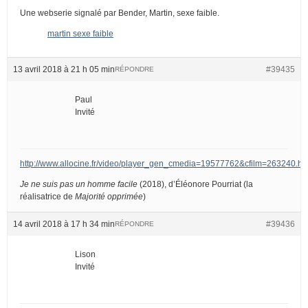
Une webserie signalé par Bender, Martin, sexe faible.
martin sexe faible
13 avril 2018 à 21 h 05 min
#39435
RÉPONDRE
Paul
Invité
http://www.allocine.fr/video/player_gen_cmedia=19577762&cfilm=263240.ht
Je ne suis pas un homme facile
(2018), d’Éléonore Pourriat (la
réalisatrice de
Majorité opprimée
)
14 avril 2018 à 17 h 34 min
#39436
RÉPONDRE
Lison
Invité