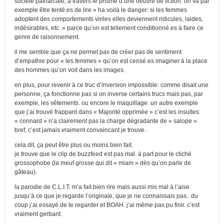
société patriarcale, à travers le prisme d’une oeuvre de fiction. on va par
exemple être tenté.es de lire « ha voilà le danger: si les femmes
adoptent des comportements viriles elles deviennent ridicules, laides,
indésirables, etc. » parce qu’on est tellement conditionné.es à faire ce
genre de raisonnement.
il me semble que ça ne permet pas de créer pas de sentiment
d’empathie pour « les femmes » qu’on est censé.es imaginer à la place
des hommes qu’on voit dans les images.
en plus, pour revenir à ce truc d’inversion impossible: comme disait une
personne, ça fonctionne pas si on inverse certains trucs mais pas, par
exemple, les vêtements. ou encore le maquillage. un autre exemple
que j’ai trouvé frappant dans « Majorité opprimée » c’est les insultes:
« connard » n’a clairement pas la charge dégradante de « salope ».
bref, c’est jamais vraiment convaincant je trouve.
cela dit, ça peut être plus ou moins bien fait.
je trouve que le clip de buzzfeed est pas mal. à part pour le cliché
grossophobe (la meuf grosse qui dit « miam » dès qu’on parle de
gâteau).
la parodie de C.L.I.T. m’a fait bien rire mais aussi mis mal à l’aise.
jusqu’à ce que je regarde l’originale, que je ne connaissais pas.. du
coup j’ai essayé de le regarder et BOAH. j’ai même pas pu finir. c’est
vraiment gerbant.