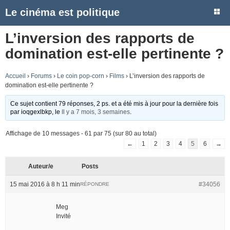
Le cinéma est politique
L’inversion des rapports de
domination est-elle pertinente ?
Accueil
›
Forums
›
Le coin pop-corn
›
Films
›
L’inversion des rapports de
domination est-elle pertinente ?
Ce sujet contient 79 réponses, 2 ps. et a été mis à jour pour la dernière fois
par
ioqgexlbkp
, le
Il y a 7 mois, 3 semaines
.
Affichage de 10 messages - 61 par 75 (sur 80 au total)
←
1
2
3
4
5
6
→
Auteur/e
Posts
15 mai 2016 à 8 h 11 min
#34056
RÉPONDRE
Meg
Invité