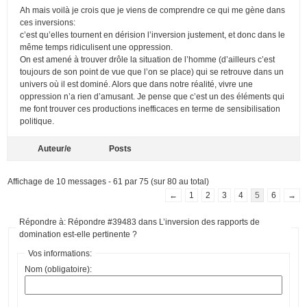
Ah mais voilà je crois que je viens de comprendre ce qui me gène dans
ces inversions:
c’est qu’elles tournent en dérision l’inversion justement, et donc dans le
même temps ridiculisent une oppression.
On est amené à trouver drôle la situation de l’homme (d’ailleurs c’est
toujours de son point de vue que l’on se place) qui se retrouve dans un
univers où il est dominé. Alors que dans notre réalité, vivre une
oppression n’a rien d’amusant. Je pense que c’est un des éléments qui
me font trouver ces productions inefficaces en terme de sensibilisation
politique.
Auteur/e
Posts
Affichage de 10 messages - 61 par 75 (sur 80 au total)
←
1
2
3
4
5
6
→
Répondre à: Répondre #39483 dans L’inversion des rapports de
domination est-elle pertinente ?
Vos informations:
Nom (obligatoire):