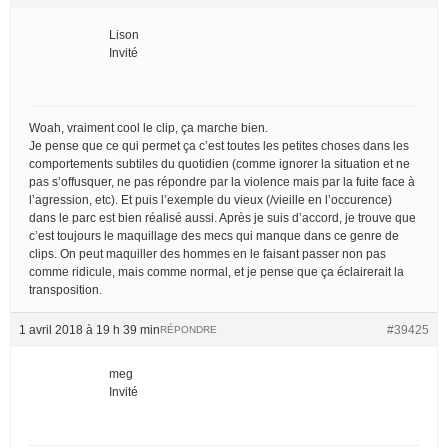
Lison
Invité
Woah, vraiment cool le clip, ça marche bien.
Je pense que ce qui permet ça c’est toutes les petites choses dans les
comportements subtiles du quotidien (comme ignorer la situation et ne
pas s’offusquer, ne pas répondre par la violence mais par la fuite face à
l’agression, etc). Et puis l’exemple du vieux (/vieille en l’occurence)
dans le parc est bien réalisé aussi. Après je suis d’accord, je trouve que
c’est toujours le maquillage des mecs qui manque dans ce genre de
clips. On peut maquiller des hommes en le faisant passer non pas
comme ridicule, mais comme normal, et je pense que ça éclairerait la
transposition.
1 avril 2018 à 19 h 39 min
#39425
RÉPONDRE
meg
Invité