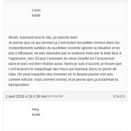
Lison
Invité
Woah, vraiment cool le clip, ça marche bien.
Je pense que ce qui permet ça c’est toutes les petites choses dans les
comportements subtiles du quotidien (comme ignorer la situation et ne
pas s’offusquer, ne pas répondre par la violence mais par la fuite face à
l’agression, etc). Et puis l’exemple du vieux (/vieille en l’occurence)
dans le parc est bien réalisé aussi. Après je suis d’accord, je trouve que
c’est toujours le maquillage des mecs qui manque dans ce genre de
clips. On peut maquiller des hommes en le faisant passer non pas
comme ridicule, mais comme normal, et je pense que ça éclairerait la
transposition.
1 avril 2018 à 19 h 39 min
#39425
RÉPONDRE
meg
Invité