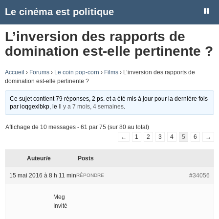
Le cinéma est politique
L’inversion des rapports de
domination est-elle pertinente ?
Accueil
›
Forums
›
Le coin pop-corn
›
Films
›
L’inversion des rapports de
domination est-elle pertinente ?
Ce sujet contient 79 réponses, 2 ps. et a été mis à jour pour la dernière fois
par
ioqgexlbkp
, le
Il y a 7 mois, 4 semaines
.
Affichage de 10 messages - 61 par 75 (sur 80 au total)
←
1
2
3
4
5
6
→
Auteur/e
Posts
15 mai 2016 à 8 h 11 min
#34056
RÉPONDRE
Meg
Invité