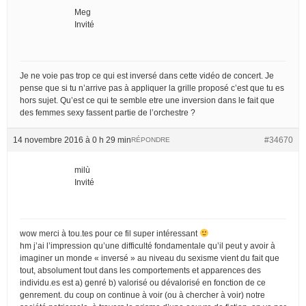
Meg
Invité
Je ne voie pas trop ce qui est inversé dans cette vidéo de concert. Je
pense que si tu n’arrive pas à appliquer la grille proposé c’est que tu es
hors sujet. Qu’est ce qui te semble etre une inversion dans le fait que
des femmes sexy fassent partie de l’orchestre ?
14 novembre 2016 à 0 h 29 min
#34670
RÉPONDRE
milù
Invité
wow merci à tou.tes pour ce fil super intéressant
hm j’ai l’impression qu’une difficulté fondamentale qu’il peut y avoir à
imaginer un monde « inversé » au niveau du sexisme vient du fait que
tout, absolument tout dans les comportements et apparences des
individu.es est a) genré b) valorisé ou dévalorisé en fonction de ce
genrement. du coup on continue à voir (ou à chercher à voir) notre