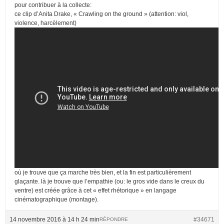
pour contribuer à la collecte:
ce clip d’Anita Drake, « Crawling on the ground » (attention: viol,
violence, harcèlement)
où je trouve que ça marche très bien, et la fin est particulièrement
glaçante. là je trouve que l’empathie (ou: le gros vide dans le creux du
ventre) est créée grâce à cet « effet rhétorique » en langage
cinématographique (montage).
14 novembre 2016 à 14 h 24 min
#34671
RÉPONDRE