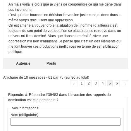
Ah mais voilà je crois que je viens de comprendre ce qui me gène dans
ces inversions:
c’est qu’elles tournent en dérision l’inversion justement, et donc dans le
même temps ridiculisent une oppression.
On est amené à trouver drôle la situation de l’homme (d’ailleurs c’est
toujours de son point de vue que l’on se place) qui se retrouve dans un
univers où il est dominé. Alors que dans notre réalité, vivre une
oppression n’a rien d’amusant. Je pense que c’est un des éléments qui
me font trouver ces productions inefficaces en terme de sensibilisation
politique.
Auteur/e
Posts
Affichage de 10 messages - 61 par 75 (sur 80 au total)
←
1
2
3
4
5
6
→
Répondre à: Répondre #39483 dans L’inversion des rapports de
domination est-elle pertinente ?
Vos informations:
Nom (obligatoire):