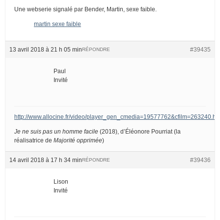
Une webserie signalé par Bender, Martin, sexe faible.
martin sexe faible
13 avril 2018 à 21 h 05 min
#39435
RÉPONDRE
Paul
Invité
http://www.allocine.fr/video/player_gen_cmedia=19577762&cfilm=263240.ht
Je ne suis pas un homme facile
(2018), d’Éléonore Pourriat (la
réalisatrice de
Majorité opprimée
)
14 avril 2018 à 17 h 34 min
#39436
RÉPONDRE
Lison
Invité