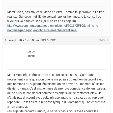
Merci Lison, pas mal cette vidéo en effet. Comme toi je trouve la fin très
réaliste. Sur cette inutilité de convaincre les hommes, je te conseil ce
texte qui va dans ce sens (si tu ne l’as pas deja lu) :
http://www.commentpeutonetrefeministe.net/2016/05/10/feminisme-
hommes-pedagogie-viol-harcelement-militantisme/
15 mai 2016 à 14 h 00 min
#34057
RÉPONDRE
Lison
Invité
Merci Meg, très intéressant ce texte (et ce site aussi). Ça répond
notamment à une question que je me posais quand, en discutant avec
des hommes au sujet du féminisme, on en arrivait au moment où ils me
disaient: « mais c’est aux femmes de prendre conscience de leur valeur,
de ne plus se considérer comme des objets, de se renforcer, etc ». Je
n’étais pas d’accord avec cette phrase, mais je ne savais pas trop quoi
répondre. En fait c’est la réponse typique du dominant qui ne cherchera
à rien changer.
(Au sujet de l’affaire Baupin, je ne sais pas si vous avez écouté les