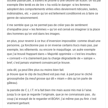
société patriarcale, à travers le prisme d’une oeuvre de fiction. on va par
exemple être tenté.es de lire « ha voilà le danger: si les femmes
adoptent des comportements viriles elles deviennent ridicules, laides,
indésirables, etc. » parce qu’on est tellement conditionné.es à faire ce
genre de raisonnement.
il me semble que ça ne permet pas de créer pas de sentiment
d’empathie pour « les femmes » qu’on est censé.es imaginer à la place
des hommes qu’on voit dans les images.
en plus, pour revenir à ce truc d’inversion impossible: comme disait une
personne, ça fonctionne pas si on inverse certains trucs mais pas, par
exemple, les vêtements. ou encore le maquillage. un autre exemple
que j’ai trouvé frappant dans « Majorité opprimée » c’est les insultes:
« connard » n’a clairement pas la charge dégradante de « salope ».
bref, c’est jamais vraiment convaincant je trouve.
cela dit, ça peut être plus ou moins bien fait.
je trouve que le clip de buzzfeed est pas mal. à part pour le cliché
grossophobe (la meuf grosse qui dit « miam » dès qu’on parle de
gâteau).
la parodie de C.L.I.T. m’a fait bien rire mais aussi mis mal à l’aise.
jusqu’à ce que je regarde l’originale, que je ne connaissais pas.. du
coup j’ai essayé de le regarder et BOAH. j’ai même pas pu finir. c’est
vraiment gerbant.